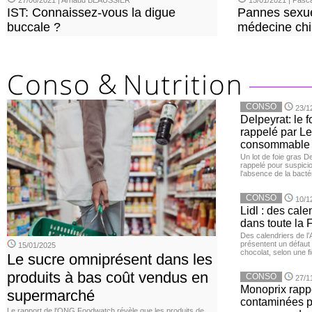
27/06/2021 | Arnaud BEAUSSIER
15/01/2021 | Pasca
IST: Connaissez-vous la digue
Pannes sexue
buccale ?
médecine chi
CONSO
23/1
Delpeyrat: le f
rappelé par Le
consommable
Un lot de foie gras D
rappelé pour suspicio
l'absence de la bacté
CONSO
10/1
Lidl : des cale
dans toute la 
Des calendriers de l
présentent un défaut 
15/01/2025
chocolat, selon une 
Le sucre omniprésent dans les
produits à bas coût vendus en
CONSO
27/1
Monoprix rappe
supermarché
contaminées p
Le rapport de l'ONG Foodwatch révèle que les produits de