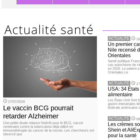
ACTUALITE
16
Un premier ca
Nile recensé 
Orientales
Santé publique Franc
cas autochtone de vi
en 2026. Le patient a
Orientales.Le
ACTUALITE
17
USA: 34 États 
alimentaire
Les États-Unis font 
27/07/2026
gastro-intestinales li
Le vaccin BCG pourrait
fédérale américaine 
retarder Alzheimer
ACTUALITE
08
Une petite étude relance l’intérêt pour le BCG, vaccin
Les crèmes so
centenaire contre la tuberculose déjà utilisé en
Shein et AliE
immunothérapie du cancer de la vessie. Les chercheurs ont
observé que
pour la santé