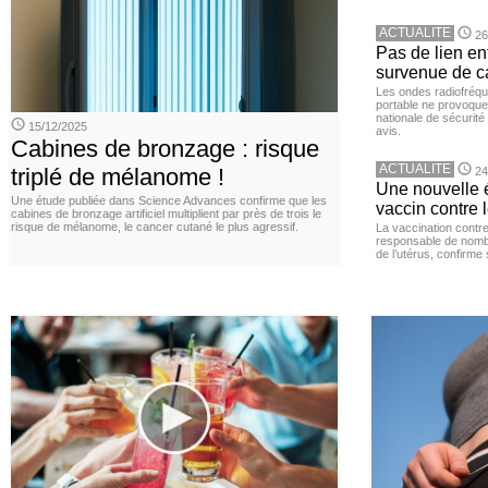
ACTUALITE
26
Pas de lien en
survenue de c
Les ondes radiofréqu
portable ne provoque
nationale de sécurité
15/12/2025
avis.
Cabines de bronzage : risque
ACTUALITE
triplé de mélanome !
24
Une nouvelle é
Une étude publiée dans Science Advances confirme que les
vaccin contre l
cabines de bronzage artificiel multiplient par près de trois le
risque de mélanome, le cancer cutané le plus agressif.
La vaccination contr
responsable de nomb
de l’utérus, confirme