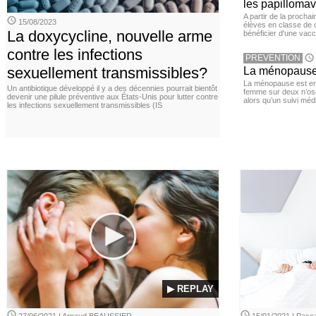
les papillomav
A partir de la procha
15/08/2023
élèves en classe de c
La doxycycline, nouvelle arme
bénéficier d'une vacc
contre les infections
PREVENTION
sexuellement transmissibles?
La ménopause,
La ménopause est en
Un antibiotique développé il y a des décennies pourrait bientôt
femme sur deux n’os
devenir une pilule préventive aux États-Unis pour lutter contre
alors qu’un suivi méd
les infections sexuellement transmissibles (IS
▶ REPLAY