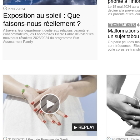
priorité à l'in
Le 15 mai 2024 aura l
27/05/2024
dédiée à la préventio
Exposition au soleil : Que
les parents et les je
faisons-nous réellement ?
TRAITEMENTS
Malformations 
A travers leur département dédié aux relations patients et
consommateurs, les Laboratoires Pierre Fabre dévoilent les
un sujet tabou 
nouveaux résultats 2023/2024 du programme Sun
Assessment Family
On parle peu des mal
sont fréquentes. Elle
où le corps se transf
▶ REPLAY
31/08/2021 | Pascale Pommier de Santi
26/09/2021 | Didi