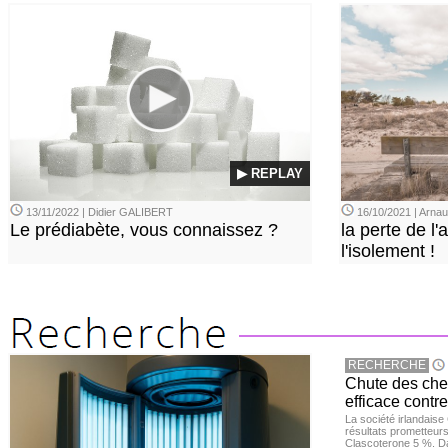
▶ REPLAY
13/11/2022 | Didier GALIBERT
16/10/2021 | Arn
Le prédiabète, vous connaissez ?
la perte de l'a
l'isolement !
RECHERCHE
Chute des chev
efficace contre
La société irlandais
résultats prometteurs
Clascoterone 5 %. Da