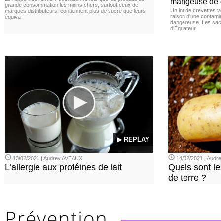
mangeuse de c
grande consommation les moins chers, surtout ceux de
Un lot de crevettes 
marques distributeurs, contiennent plus de sucre que leurs
raison d'une contamina
équiva
dangereuse. Les sach
d'Équateur,
▶ REPLAY
13/02/2021 | Audrey AVEAUX
14/02/2021 | Audrey
L’allergie aux protéines de lait
Quels sont le
de terre ?