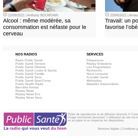
22/09/2021 | Anthony BOURDAIN
23/06/2021 | Arn
Alcool : même modérée, sa
Travail: un p
consommation est néfaste pour le
favorise l’ob
cerveau
NOS RADIOS
SERVICES
Radio Public Santé
Fréquences
Public Santé Seniors
Replay Emissions
Public Santé Détente
Les Programmes
Public Santé Loisirs & Sports
Recherche
Public Santé Famille
Nous contacter
Public Santé Sexo
Actualité Santé
Public Santé Nutri-Conso
Webradios
Public Health Radio
Maladies Saisonnières
Bien-être Animal
Replay News
Replay News Eco
Replay News Story
Droits de reproduction et de diffusion réservés © Con
Usage strictement personnel. L'utilisateur du site reco
en accepter et en respecter les dispositions.
Mentions légales
|
Conditions gé