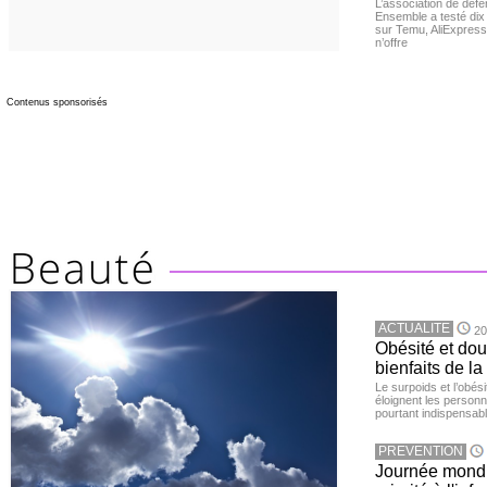
L’association de dé
Ensemble a testé di
sur Temu, AliExpress 
n’offre
Contenus sponsorisés
ACTUALITE
20
Obésité et doul
bienfaits de l
Le surpoids et l’obési
éloignent les personn
pourtant indispensabl
PREVENTION
Journée mondia