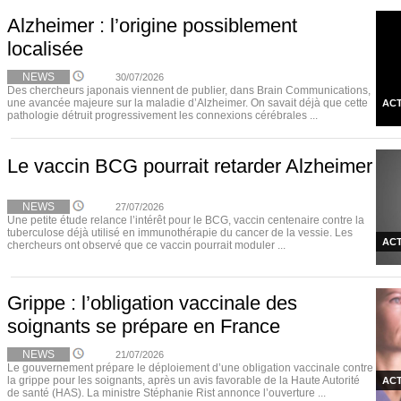
Alzheimer : l’origine possiblement
localisée
NEWS
30/07/2026
Des chercheurs japonais viennent de publier, dans Brain Communications,
une avancée majeure sur la maladie d’Alzheimer. On savait déjà que cette
ACT
pathologie détruit progressivement les connexions cérébrales ...
Le vaccin BCG pourrait retarder Alzheimer
NEWS
27/07/2026
Une petite étude relance l’intérêt pour le BCG, vaccin centenaire contre la
tuberculose déjà utilisé en immunothérapie du cancer de la vessie. Les
ACT
chercheurs ont observé que ce vaccin pourrait moduler ...
Grippe : l’obligation vaccinale des
soignants se prépare en France
NEWS
21/07/2026
Le gouvernement prépare le déploiement d’une obligation vaccinale contre
la grippe pour les soignants, après un avis favorable de la Haute Autorité
ACT
de santé (HAS). La ministre Stéphanie Rist annonce l’ouverture ...