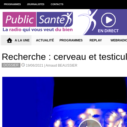
PROGRAMMES
JOURNALISTES
CONTACTS
A LA UNE
ACTUALITÉ
PROGRAMMES
REPLAY
WEBRADI
Recherche : cerveau et testicu
DOSSIER
19/06/2021 |
Arnaud BEAUSSIER