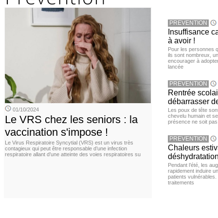
PREVENTION
Insuffisance c
à avoir !
Pour les personnes qu
ils sont nombreux, u
encourager à adopter
lancée
PREVENTION
Rentrée scola
débarrasser d
01/10/2024
Les poux de tête sont 
chevelu humain et se
Le VRS chez les seniors : la
présence ne soit pas
vaccination s'impose !
PREVENTION
Le Virus Respiratoire Syncytial (VRS) est un virus très
Chaleurs estiva
contagieux qui peut être responsable d’une infection
respiratoire allant d’une atteinte des voies respiratoires su
déshydratation
Pendant l’été, les a
rapidement induire u
patients vulnérables.
traitements