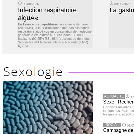
09/08/2026
09/08/2026
Infection respiratoire
La gastr
aiguÃ«
En France métropolitaine
, la semaine dernière
(2024s34), le taux d’incidence des cas d’infection
respiratoire aiguë vus en consultation de médecine
générale a été estimé à 89 cas pour 100 000
habitants (IC 95% [83 ; 96]) (sources de données :
Sentinelles et Electronic Medical Records (EMR)
IQVIA).
ACTUALITE
17
Sexe : Recher
Certaines maladies –
les femmes. Mais, on 
les garçons, et 20%
SOCIAL
01/0
Campagne de v