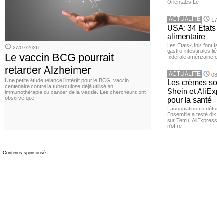
Orientales.Le
ACTUALITE
17
USA: 34 États 
alimentaire
Les États-Unis font 
27/07/2026
gastro-intestinales li
Le vaccin BCG pourrait
fédérale américaine 
retarder Alzheimer
ACTUALITE
08
Une petite étude relance l’intérêt pour le BCG, vaccin
Les crèmes so
centenaire contre la tuberculose déjà utilisé en
Shein et AliE
immunothérapie du cancer de la vessie. Les chercheurs ont
observé que
pour la santé
L’association de dé
Ensemble a testé di
sur Temu, AliExpress 
n’offre
Contenus sponsorisés