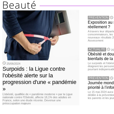
PREVENTION
Exposition au 
réellement ?
A travers leur départ
consommateurs, les L
nouveaux résultats 
Assessment
ACTUALITE
20
Obésité et doul
bienfaits de l
Le surpoids et l’obési
25/06/2024
éloignent les personn
Surpoids : la Ligue contre
pourtant indispensabl
l'obésité alerte sur la
PREVENTION
progression d'une « pandémie
Journée mondia
priorité à l'in
»
Le 15 mai 2024 aura l
L’obésité, qualifiée de « pandémie moderne » par la Ligue
dédiée à la préventio
nationale contre l’Obésité, affecte 18,1% des adultes en
les parents et les je
France, selon une étude récente. Devenue une
préoccupation majeure