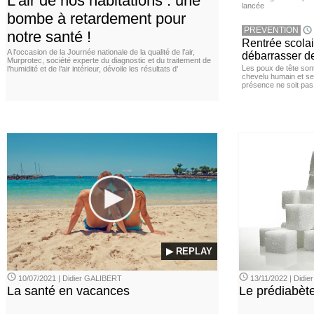
L'air de nos habitations : une
lancée
bombe à retardement pour
PREVENTION
notre santé !
Rentrée scola
A l’occasion de la Journée nationale de la qualité de l’air,
débarrasser d
Murprotec, société experte du diagnostic et du traitement de
Les poux de tête sont 
l’humidité et de l’air intérieur, dévoile les résultats d’
chevelu humain et se
présence ne soit pas
▶ REPLAY
10/07/2021 | Didier GALIBERT
13/11/2022 | Didi
La santé en vacances
Le prédiabèt