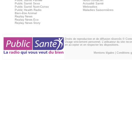
Public Santé Famille
Nous contacter
Public Santé Sexo
Actualité Santé
Public Santé Nutri-Conso
Webradios
Public Health Radio
Maladies Saisonnières
Bien-être Animal
Replay News
Replay News Eco
Replay News Story
Droits de reproduction et de diffusion réservés © Con
Usage strictement personnel. L'utilisateur du site reco
en accepter et en respecter les dispositions.
Mentions légales
|
Conditions gé