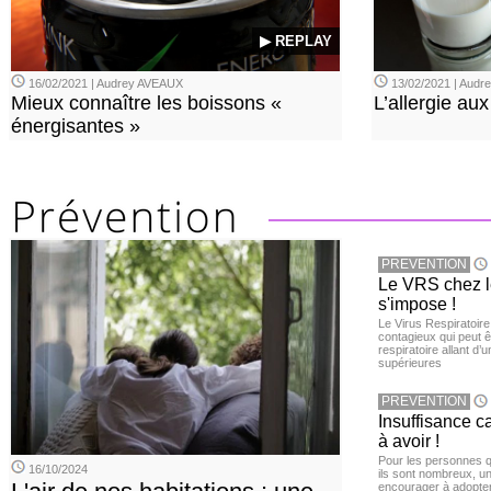
▶ REPLAY
16/02/2021 | Audrey AVEAUX
13/02/2021 | Aud
Mieux connaître les boissons «
L’allergie aux
énergisantes »
PREVENTION
Le VRS chez le
s'impose !
Le Virus Respiratoire
contagieux qui peut ê
respiratoire allant d’
supérieures
PREVENTION
Insuffisance c
à avoir !
Pour les personnes qu
16/10/2024
ils sont nombreux, u
encourager à adopter