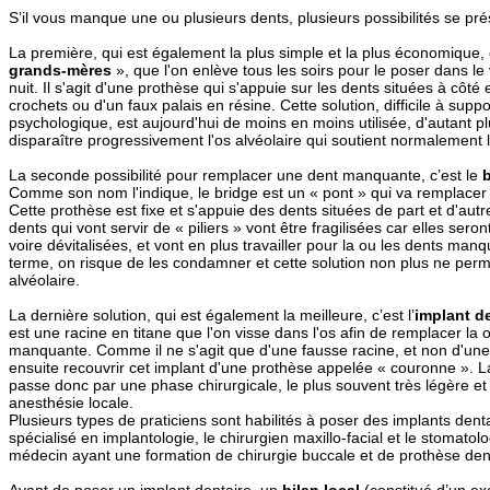
S’il vous manque une ou plusieurs dents, plusieurs possibilités se pr
La première, qui est également la plus simple et la plus économique, 
grands-mères
», que l'on enlève tous les soirs pour le poser dans le 
nuit. Il s'agit d'une prothèse qui s'appuie sur les dents situées à côté e
crochets ou d'un faux palais en résine. Cette solution, difficile à suppo
psychologique, est aujourd'hui de moins en moins utilisée, d'autant plu
disparaître progressivement l'os alvéolaire qui soutient normalement l
La seconde possibilité pour remplacer une dent manquante, c’est le
Comme son nom l'indique, le bridge est un « pont » qui va remplacer
Cette prothèse est fixe et s'appuie des dents situées de part et d'aut
dents qui vont servir de « piliers » vont être fragilisées car elles seron
voire dévitalisées, et vont en plus travailler pour la ou les dents man
terme, on risque de les condamner et cette solution non plus ne perm
alvéolaire.
La dernière solution, qui est également la meilleure, c’est l’
implant d
est une racine en titane que l'on visse dans l'os afin de remplacer la 
manquante. Comme il ne s'agit que d'une fausse racine, et non d'une de
ensuite recouvrir cet implant d'une prothèse appelée « couronne ». La
passe donc par une phase chirurgicale, le plus souvent très légère et
anesthésie locale.
Plusieurs types de praticiens sont habilités à poser des implants dentai
spécialisé en implantologie, le chirurgien maxillo-facial et le stomatol
médecin ayant une formation de chirurgie buccale et de prothèse den