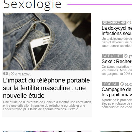
RECHERCHE
La doxycycline
infections sex
Un antibiotique dével
bientôt devenir une p
lutter contre les inf
ACTUALITE
17
Sexe : Recher
Certaines maladies –
les femmes. Mais, on 
les garçons, et 20%
|
07/11/2023
L’impact du téléphone portable
SOCIAL
01/0
sur la fertilité masculine : une
Campagne de v
nouvelle étude
les papillomav
A partir de la procha
Une étude de l’Université de Genève a montré une corrélation
élèves en classe de c
entre une utilisation intensive du téléphone portable et une
bénéficier d'une vacc
concentration plus faible de spermatozoïdes. Cette é