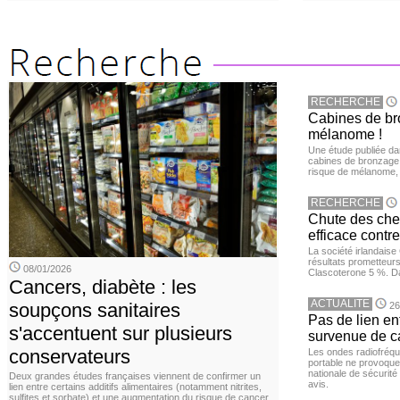
RECHERCHE
Cabines de bro
mélanome !
Une étude publiée d
cabines de bronzage ar
risque de mélanome, 
RECHERCHE
Chute des chev
efficace contre
La société irlandais
résultats prometteurs
08/01/2026
Clascoterone 5 %. Da
Cancers, diabète : les
ACTUALITE
soupçons sanitaires
26
Pas de lien en
s'accentuent sur plusieurs
survenue de c
conservateurs
Les ondes radiofréqu
portable ne provoque
nationale de sécurité
Deux grandes études françaises viennent de confirmer un
avis.
lien entre certains additifs alimentaires (notamment nitrites,
sulfites et sorbate) et une augmentation du risque de cancer