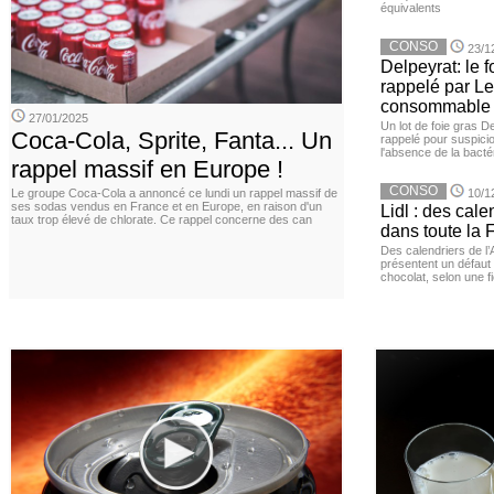
équivalents
CONSO
23/1
Delpeyrat: le f
rappelé par Le
consommable
27/01/2025
Un lot de foie gras D
Coca-Cola, Sprite, Fanta... Un
rappelé pour suspicio
l'absence de la bacté
rappel massif en Europe !
CONSO
Le groupe Coca-Cola a annoncé ce lundi un rappel massif de
10/1
ses sodas vendus en France et en Europe, en raison d'un
Lidl : des cale
taux trop élevé de chlorate. Ce rappel concerne des can
dans toute la 
Des calendriers de l
présentent un défaut 
chocolat, selon une 