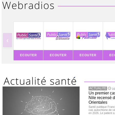
‹
ECOUTER
ECOUTER
ECOUTER
EC
ACTUALITE
16
Un premier ca
Nile recensé 
Orientales
Santé publique Franc
cas autochtone de vi
en 2026. Le patient a