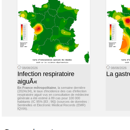
08/08/2026
08/08/2026
Infection respiratoire
La gastr
aiguÃ«
En France métropolitaine
, la semaine dernière
(2024s34), le taux d’incidence des cas d’infection
respiratoire aiguë vus en consultation de médecine
générale a été estimé à 89 cas pour 100 000
habitants (IC 95% [83 ; 96]) (sources de données :
Sentinelles et Electronic Medical Records (EMR)
IQVIA).