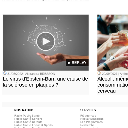
▶ REPLAY
31/05/2022 | Alexandra BRESSON
22/09/2021 | Ant
Le virus d'Epstein-Barr, une cause de
Alcool : mêm
la sclérose en plaques ?
consommation
cerveau
NOS RADIOS
SERVICES
Radio Public Santé
Fréquences
Public Santé Seniors
Replay Emissions
Public Santé Détente
Les Programmes
Public Santé Loisirs & Sports
Recherche