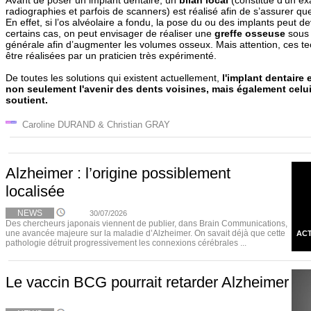
Avant de poser un implant dentaire, un
bilan local
(constitué d’un e
radiographies et parfois de scanners) est réalisé afin de s’assurer que 
En effet, si l’os alvéolaire a fondu, la pose du ou des implants peut d
certains cas, on peut envisager de réaliser une
greffe osseuse
sous 
générale afin d’augmenter les volumes osseux. Mais attention, ces te
être réalisées par un praticien très expérimenté.
De toutes les solutions qui existent actuellement,
l'implant dentaire 
non seulement l'avenir des dents voisines, mais également celui d
soutient.
Caroline DURAND & Christian GRAY
Alzheimer : l’origine possiblement
localisée
NEWS
30/07/2026
Des chercheurs japonais viennent de publier, dans Brain Communications,
une avancée majeure sur la maladie d’Alzheimer. On savait déjà que cette
ACT
pathologie détruit progressivement les connexions cérébrales ...
Le vaccin BCG pourrait retarder Alzheimer