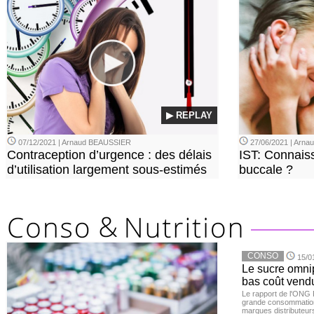
▶ REPLAY
07/12/2021 | Arnaud BEAUSSIER
27/06/2021 | Arn
Contraception d’urgence : des délais
IST: Connais
d’utilisation largement sous-estimés
buccale ?
CONSO
15/0
Le sucre omnip
bas coût vend
Le rapport de l'ONG 
grande consommation
marques distributeur