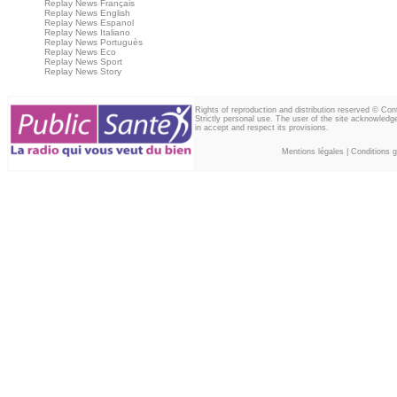
Replay News Français
Replay News English
Replay News Espanol
Replay News Italiano
Replay News Portuguès
Replay News Eco
Replay News Sport
Replay News Story
Rights of reproduction and distribution reserved © Co
Strictly personal use. The user of the site acknowledg
in accept and respect its provisions.
Mentions légales
|
Conditions gé