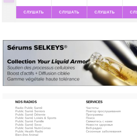
СЛУШАТЬ
СЛУШАТЬ
СЛУШАТЬ
СЛ
NOS RADIOS
SERVICES
Radio Public Santé
Частоты
Public Santé Seniors
Повтор прослушивания
Public Santé Détente
Программы
Public Santé Loisirs & Sports
Поиск
Public Santé Famille
Свяжитесь с нами
Public Santé Sexo
Новости здоровья
Public Santé Nutri-Conso
Веб‑радио
Public Health Radio
Сезонные заболевания
Bien-être Animal