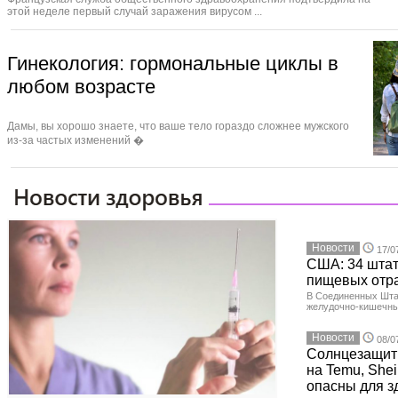
этой неделе первый случай заражения вирусом ...
Гинекология: гормональные циклы в
любом возрасте
Дамы, вы хорошо знаете, что ваше тело гораздо сложнее мужского
из‑за частых изменений �
Новости
17/0
США: 34 штат
пищевых отр
В Соединенных Шта
желудочно-кишечны
Новости
08/0
Солнцезащит
на Temu, Shei
опасны для з