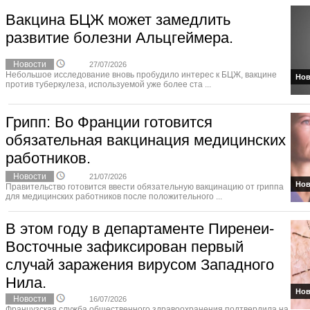
Вакцина БЦЖ может замедлить
развитие болезни Альцгеймера.
Новости
27/07/2026
Небольшое исследование вновь пробудило интерес к БЦЖ, вакцине
Нов
против туберкулеза, используемой уже более ста ...
Грипп: Во Франции готовится
обязательная вакцинация медицинских
работников.
Новости
21/07/2026
Нов
Правительство готовится ввести обязательную вакцинацию от гриппа
для медицинских работников после положительного ...
В этом году в департаменте Пиренеи-
Восточные зафиксирован первый
случай заражения вирусом Западного
Нила.
Нов
Новости
16/07/2026
Французская служба общественного здравоохранения подтвердила на