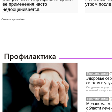
ее применения часто
утром после
недооценивается.
Contenus sponsorisés
Профилактика
Здоровье сер
системы: улу
Сердечно-сосудист
причиной смерти во
Профилактика
Меланома: ко
области лече