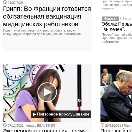
Группа защиты прав
21/07/2026
протестировала де
Грипп: Во Франции готовится
недавно
обязательная вакцинация
Новости
05/0
медицинских работников.
Эбола: Первы
"вылечен".
Правительство готовится ввести обязательную
вакцинацию от гриппа для медицинских работников
Первый случай заб
Франции, произоше
работником,
▶ Повторное прослушивание
07/12/2021 | Arnaud BEAUSSIER
20/12/2021 | Rap
Экстренная контрацепция: время
Полезный сов