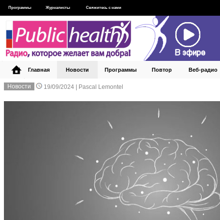
Программы
Журналисты
Свяжитесь с нами
Главная
Новости
Программы
Повтор
Веб‑радио
Новости
19/09/2024 |
Pascal Lemontel