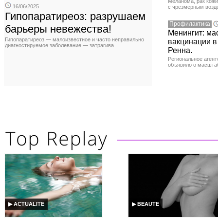
Меланома, рак кожи
16/06/2025
с чрезмерным возд
Гипопаратиреоз: разрушаем
Профилактика
барьеры невежества!
Менингит: ма
Гипопаратиреоз — малоизвестное и часто неправильно
вакцинации в
диагностируемое заболевание — затрагива
Ренна.
Региональное агент
объявило о масшта
▶ ACTUALITE
▶ BEAUTE