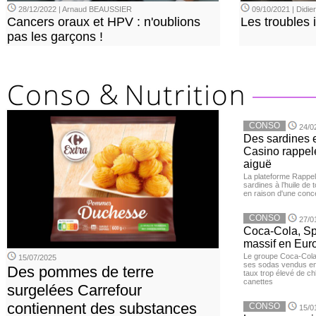
28/12/2022 | Arnaud BEAUSSIER
09/10/2021 | Didi
Cancers oraux et HPV : n'oublions
Les troubles 
pas les garçons !
CONSO
24/0
Des sardines 
Casino rappelé
aiguë
La plateforme Rappel
sardines à l’huile de
en raison d'une conc
CONSO
27/0
Coca-Cola, Spr
massif en Euro
Le groupe Coca-Cola 
15/07/2025
ses sodas vendus en 
Des pommes de terre
taux trop élevé de c
canettes
surgelées Carrefour
contiennent des substances
CONSO
15/0