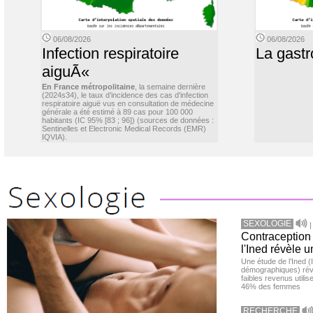
06/08/2026
06/08/2026
Infection respiratoire
La gastr
aiguÃ«
En France métropolitaine
, la semaine dernière
(2024s34), le taux d’incidence des cas d’infection
respiratoire aiguë vus en consultation de médecine
générale a été estimé à 89 cas pour 100 000
habitants (IC 95% [83 ; 96]) (sources de données :
Sentinelles et Electronic Medical Records (EMR)
IQVIA).
SEXOLOGIE
Contraception 
l'Ined révèle u
Une étude de l’Ined (I
démographiques) ré
faibles revenus utili
46% des femmes
RECHERCHE