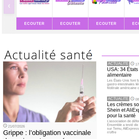
‹
ECOUTER
ECOUTER
ECOUTER
EC
ACTUALITE
17
USA: 34 États 
alimentaire
Les États-Unis font 
gastro-intestinales li
fédérale américaine 
ACTUALITE
08
Les crèmes so
Shein et AliE
pour la santé
L’association de dé
Ensemble a testé di
21/07/2026
sur Temu, AliExpress 
Grippe : l’obligation vaccinale
n’offre