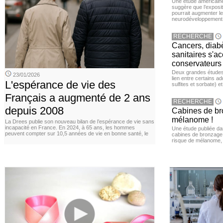
Une étude américaine
suggère que l’exposi
pourrait augmenter le
neurodéveloppement
RECHERCHE
Cancers, diabè
sanitaires s'a
conservateurs
Deux grandes études 
23/01/2026
lien entre certains ad
L'espérance de vie des
sulfites et sorbate) 
Français a augmenté de 2 ans
RECHERCHE
depuis 2008
Cabines de bro
mélanome !
La Drees publie son nouveau bilan de l’espérance de vie sans
incapacité en France. En 2024, à 65 ans, les hommes
Une étude publiée d
peuvent compter sur 10,5 années de vie en bonne santé, le
cabines de bronzage ar
risque de mélanome, 