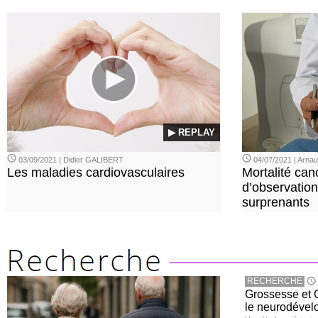
▶ REPLAY
03/09/2021 | Didier GALIBERT
04/07/2021 | Arn
Les maladies cardiovasculaires
Mortalité can
d’observation
surprenants
RECHERCHE
Grossesse et C
le neurodével