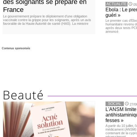
des soignants se prépare en
ACTUALITE
05
France
Ebola : Le pre
guéri »
Le gouvernement prépare le déploiement d’une obligation
vaccinale contre la grippe pour les soignants, après un avis
Le premier cas d’Ebo
favorable de la Haute Autorité de santé (HAS). La ministre
humanitaire revenu d
après deux tests PCR n
annoncé
Contenus sponsorisés
SOCIAL
27/0
L'ANSM limite 
antihistaminiqu
fesses »
A partir du 10 juillet,
médicament (ANSM) a
contenant de la cypro
nécessiteront