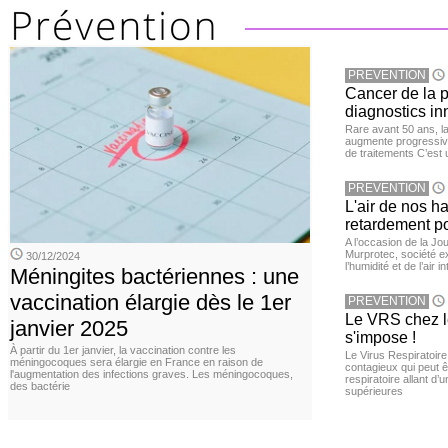
PREVENTION
Cancer de la pr
diagnostics in
Rare avant 50 ans, l
augmente progressive
de traitements C’est 
PREVENTION
L'air de nos h
retardement po
A l’occasion de la Jour
Murprotec, société ex
30/12/2024
l’humidité et de l’air i
Méningites bactériennes : une
vaccination élargie dès le 1er
PREVENTION
Le VRS chez le
janvier 2025
s'impose !
À partir du 1er janvier, la vaccination contre les
Le Virus Respiratoire
méningocoques sera élargie en France en raison de
contagieux qui peut ê
l'augmentation des infections graves. Les méningocoques,
respiratoire allant d’
des bactérie
supérieures