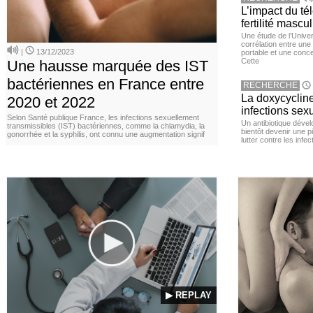
L’impact du té
fertilité mascu
Une étude de l’Unive
corrélation entre une 
|
13/12/2023
portable et une conce
Cette
Une hausse marquée des IST
bactériennes en France entre
RECHERCHE
La doxycycline
2020 et 2022
infections sex
Selon Santé publique France, les infections sexuellement
Un antibiotique dével
transmissibles (IST) bactériennes, comme la chlamydia, la
bientôt devenir une p
gonorrhée et la syphilis, ont connu une augmentation signif
lutter contre les inf
▶ REPLAY