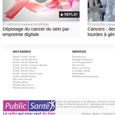
▶ REPLAY
28/02/2023 | Anthony BOURDAIN
02/12/2022 | Arn
Dépistage du cancer du sein par
Cancers : de
empreinte digitale
lourdes à gér
NOS RADIOS
SERVICES
Radio Public Santé
Fréquences
Public Santé Seniors
Replay Emissions
Public Santé Détente
Les Programmes
Public Santé Loisirs & Sports
Recherche
Public Santé Famille
Nous contacter
Public Santé Sexo
Actualité Santé
Public Santé Nutri-Conso
Webradios
Public Health Radio
Maladies Saisonnières
Bien-être Animal
Replay News
Replay News Eco
Replay News Story
Droits de reproduction et de diffusion réservés © Con
Usage strictement personnel. L'utilisateur du site reco
en accepter et en respecter les dispositions.
Mentions légales
|
Conditions gé