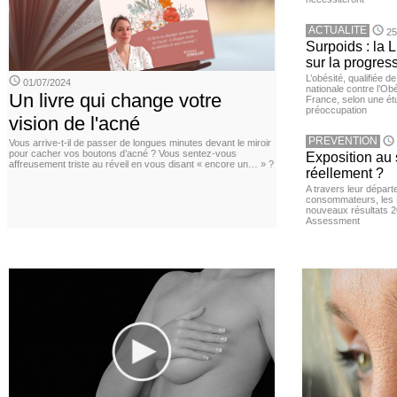
ACTUALITE
25
Surpoids : la L
sur la progres
L’obésité, qualifiée 
01/07/2024
nationale contre l’Ob
Un livre qui change votre
France, selon une é
préoccupation
vision de l'acné
PREVENTION
Vous arrive-t-il de passer de longues minutes devant le miroir
pour cacher vos boutons d’acné ? Vous sentez-vous
Exposition au 
affreusement triste au réveil en vous disant « encore un… » ?
réellement ?
A travers leur départ
consommateurs, les L
nouveaux résultats 
Assessment