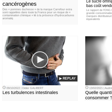
Le sucre omnip
cancérogènes
bas coût vend
Des « pommes duchesse » de la marque Carrefour extra
Le rapport de l'ONG 
sont rappelées dans toute la France pour un risque de «
grande consommation
contamination chimique » lié à la présence d’hydrocarbures
marques distributeur
aromatiq
équivalents
▶ REPLAY
09/10/2022 | Didier GALIBERT
13/02/2021 | Aud
Les turbulences intestinales
Quelle quanti
consommer 