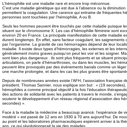
L’hémophilie est une maladie rare et encore trop méconnue.
C’est une maladie génétique qui est due à l’absence ou la diminution 
permettent la coagulation. Une carence qui entraine de fréquentes 
personnes sont touchées par l’hémophilie, A ou B.
Seuls les hommes peuvent être touchés par cette maladie puisque le
situent sur le chromosome X. Les cas d’hémophilie féminine sont exc
environ 20 en France. La principale manifestation de cette maladie e
durent longtemps. En effet, sans facteur coagulant, les saignements 
par l’organisme. La gravité de ces hémorragies dépend de leur locali
maladie. Il existe deux types d’hémorragies, les externes et les inter
généralement moins graves puisqu’on peut les voir et les soigner. Ma
sont bien plus dangereux : ils sont plus fréquents et se situent princi
articulations, on parle d’hémarthroses, ou dans les muscles, les h
peuvent être provoqués par des événements banals comme un léger 
une marche prolongée, et dans les cas les plus graves être spontané
Depuis de nombreuses années existe l’AFH, l’association française 
président, Thomas Sannier, nous explique son but : « (19 secondes), 
hémophiles a comme principal objectif à la fois l’éducation thérapeut
des actions de solidarité avec les patients à travers le monde, s’eng
soutenir le développement d’un réseau régional d’association des hé
secondes) ».
Face à la maladie la médecine a beaucoup avancé, l’espérance de vi
modéré » est passé de 12 ans en 1930 à 70 ans aujourd’hui. De nouv
au point et les laboratoires pharmaceutiques espèrent arriver à la thér
ans, ce qui révolutionnerait la vie des malades.