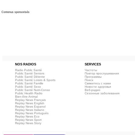
Contenus sponsorisés
NOS RADIOS
SERVICES
Radio Public Santé
Частоты
Public Santé Seniors
Повтор прослушивания
Public Santé Détente
Программы
Public Santé Loisirs & Sports
Поиск
Public Santé Famille
Свяжитесь с нами
Public Santé Sexo
Новости здоровья
Public Santé Nutri-Conso
Веб‑радио
Public Health Radio
Сезонные заболевания
Bien-être Animal
Replay News Français
Replay News English
Replay News Espanol
Replay News Italiano
Replay News Portuguès
Replay News Eco
Replay News Sport
Replay News Story