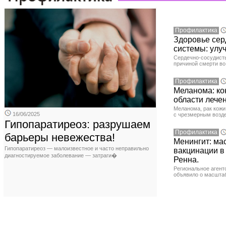
Профилактика
Здоровье сер
системы: улу
Сердечно-сосудист
причиной смерти во
Профилактика
Меланома: ко
области лече
Меланома, рак кожи
16/06/2025
с чрезмерным возд
Гипопаратиреоз: разрушаем
Профилактика
барьеры невежества!
Менингит: ма
Гипопаратиреоз — малоизвестное и часто неправильно
вакцинации в
диагностируемое заболевание — затраги�
Ренна.
Региональное агент
объявило о масшта