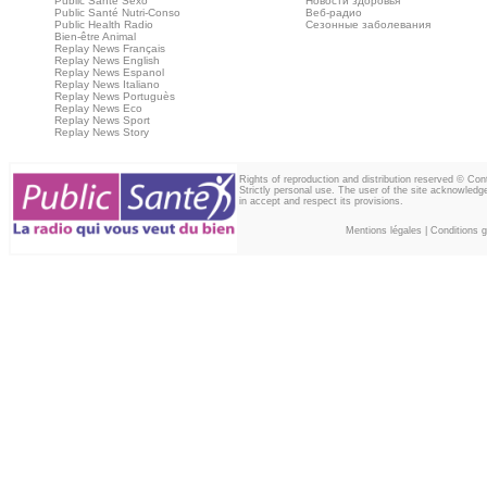
Public Santé Sexo
Новости здоровья
Public Santé Nutri-Conso
Веб‑радио
Public Health Radio
Сезонные заболевания
Bien-être Animal
Replay News Français
Replay News English
Replay News Espanol
Replay News Italiano
Replay News Portuguès
Replay News Eco
Replay News Sport
Replay News Story
Rights of reproduction and distribution reserved © Co
Strictly personal use. The user of the site acknowledg
in accept and respect its provisions.
Mentions légales
|
Conditions gé