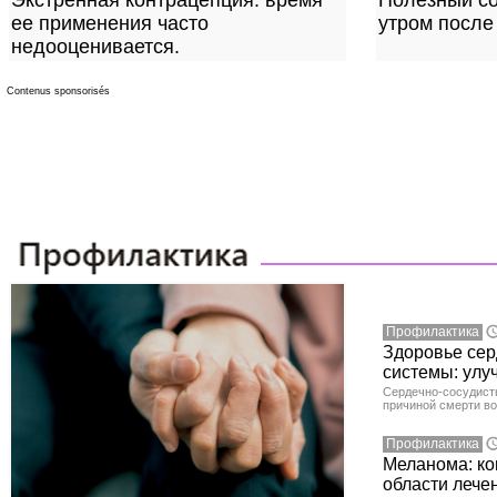
Экстренная контрацепция: время
Полезный сов
ее применения часто
утром после
недооценивается.
Contenus sponsorisés
Профилактика
Здоровье сер
системы: улу
Сердечно-сосудист
причиной смерти во
Профилактика
Меланома: ко
области лече