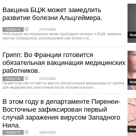
Вакцина БЦЖ может замедлить
развитие болезни Альцгеймера.
Новости
27/07/2026
Небольшое исследование вновь пробудило интерес к БЦЖ, вакцине
Нов
против туберкулеза, используемой уже более ста ...
Грипп: Во Франции готовится
обязательная вакцинация медицинских
работников.
Новости
21/07/2026
Нов
Правительство готовится ввести обязательную вакцинацию от гриппа
для медицинских работников после положительного ...
В этом году в департаменте Пиренеи-
Восточные зафиксирован первый
случай заражения вирусом Западного
Нила.
Нов
Новости
16/07/2026