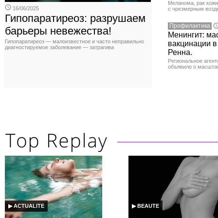
Меланома, рак кожи
16/06/2025
с чрезмерным возд
Гипопаратиреоз: разрушаем
Профилактика
барьеры невежества!
Менингит: ма
Гипопаратиреоз — малоизвестное и часто неправильно
вакцинации в
диагностируемое заболевание — затрагива
Ренна.
Региональное агент
объявило о масшта
▶ ACTUALITE
▶ BEAUTE