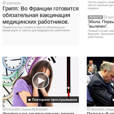
Группа защиты прав
21/07/2026
протестировала де
Грипп: Во Франции готовится
недавно
обязательная вакцинация
Новости
05/0
медицинских работников.
Эбола: Первы
"вылечен".
Правительство готовится ввести обязательную
вакцинацию от гриппа для медицинских работников
Первый случай заб
Франции, произоше
работником,
▶ Повторное прослушивание
07/12/2021 | Arnaud BEAUSSIER
20/12/2021 | Rap