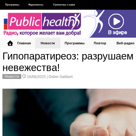
Программы
Журналисты
Свяжитесь с нами
Главная
Новости
Программы
Повтор
Веб‑радио
Гипопаратиреоз: разрушаем
невежества!
Новости
16/06/2025 |
Didier Galibert