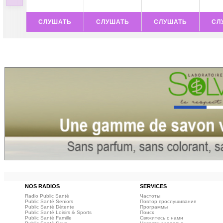
СЛУШАТЬ
СЛУШАТЬ
СЛУШАТЬ
СЛ
NOS RADIOS
SERVICES
Radio Public Santé
Частоты
Public Santé Seniors
Повтор прослушивания
Public Santé Détente
Программы
Public Santé Loisirs & Sports
Поиск
Public Santé Famille
Свяжитесь с нами