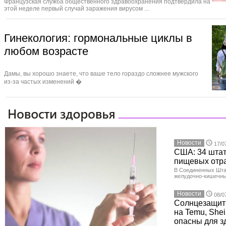
Французская служба общественного здравоохранения подтвердила на
этой неделе первый случай заражения вирусом ...
Гинекология: гормональные циклы в
любом возрасте
Дамы, вы хорошо знаете, что ваше тело гораздо сложнее мужского
из‑за частых изменений �
Новости
17/0
США: 34 штат
пищевых отр
В Соединенных Шта
желудочно-кишечны
Новости
08/0
Солнцезащит
на Temu, Shei
опасны для з