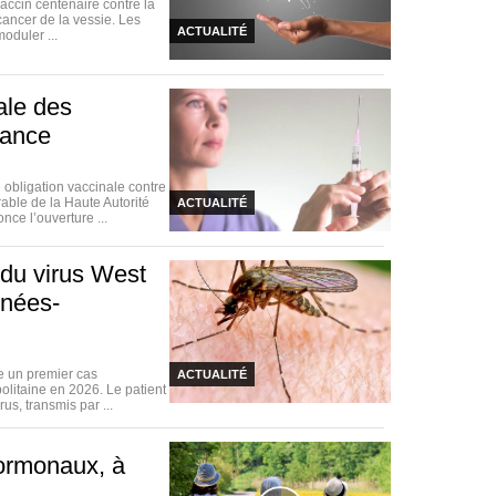
vaccin centenaire contre la
cancer de la vessie. Les
ACTUALITÉ
oduler ...
nale des
rance
obligation vaccinale contre
rable de la Haute Autorité
ACTUALITÉ
ce l’ouverture ...
 du virus West
énées-
e un premier cas
ACTUALITÉ
olitaine en 2026. Le patient
us, transmis par ...
hormonaux, à