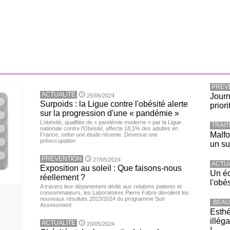
PREV
ACTUALITE
Journ
25/06/2024
Surpoids : la Ligue contre l'obésité alerte
priori
sur la progression d'une « pandémie »
L’obésité, qualifiée de « pandémie moderne » par la Ligue
TRAI
nationale contre l’Obésité, affecte 18,1% des adultes en
Malfo
France, selon une étude récente. Devenue une
préoccupation
un su
PREVENTION
27/05/2024
ACTU
Exposition au soleil : Que faisons-nous
Un éc
réellement ?
l'obé
A travers leur département dédié aux relations patients et
consommateurs, les Laboratoires Pierre Fabre dévoilent les
nouveaux résultats 2023/2024 du programme Sun
BEAU
Assessment
Esthé
illég
ACTUALITE
20/05/2024