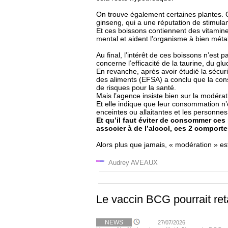
On trouve également certaines plantes. C
ginseng, qui a une réputation de stimulan
Et ces boissons contiennent des vitamin
mental et aident l’organisme à bien métab
Au final, l’intérêt de ces boissons n’es
concerne l’efficacité de la taurine, du g
En revanche, après avoir étudié la sécur
des aliments (EFSA) a conclu que la c
de risques pour la santé.
Mais l’agence insiste bien sur la modérat
Et elle indique que leur consommation 
enceintes ou allaitantes et les personnes
Et qu’il faut éviter de consommer ces
associer à de l’alcool, ces 2 compor
Alors plus que jamais, « modération » est
Audrey AVEAUX
Le vaccin BCG pourrait ret
NEWS
27/07/2026