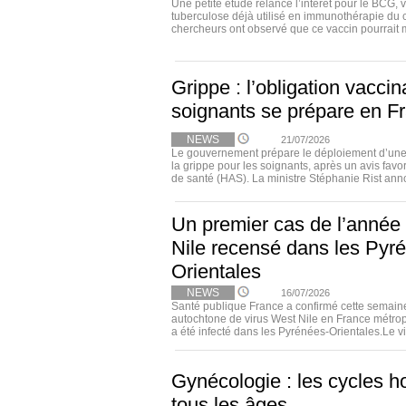
Une petite étude relance l’intérêt pour le BCG, 
tuberculose déjà utilisé en immunothérapie du 
chercheurs ont observé que ce vaccin pourrait m
Grippe : l’obligation vacci
soignants se prépare en F
NEWS
21/07/2026
Le gouvernement prépare le déploiement d’une 
la grippe pour les soignants, après un avis favo
de santé (HAS). La ministre Stéphanie Rist annon
Un premier cas de l’année
Nile recensé dans les Pyr
Orientales
NEWS
16/07/2026
Santé publique France a confirmé cette semain
autochtone de virus West Nile en France métrop
a été infecté dans les Pyrénées-Orientales.Le vir
Gynécologie : les cycles 
tous les âges