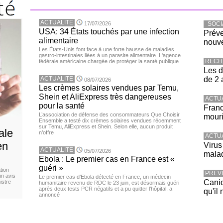
ACTUALITE
17/07/2026
SOCI
USA: 34 États touchés par une infection
Préve
alimentaire
nouve
Les États-Unis font face à une forte hausse de maladies
gastro-intestinales liées à un parasite alimentaire. L'agence
RECH
fédérale américaine chargée de protéger la santé publique
Les d
ACTUALITE
de 2 
08/07/2026
Les crèmes solaires vendues par Temu,
Shein et AliExpress très dangereuses
ACTU
pour la santé
Franc
L’association de défense des consommateurs Que Choisir
mouri
Ensemble a testé dix crèmes solaires vendues récemment
sur Temu, AliExpress et Shein. Selon elle, aucun produit
ale
n’offre
ACTU
en
Virus
ACTUALITE
05/07/2026
malad
Ebola : Le premier cas en France est «
guéri »
tion
PREV
un avis
Le premier cas d’Ebola détecté en France, un médecin
Canic
istre
humanitaire revenu de RDC le 23 juin, est désormais guéri
après deux tests PCR négatifs et a pu quitter l’hôpital, a
qu'il 
annoncé