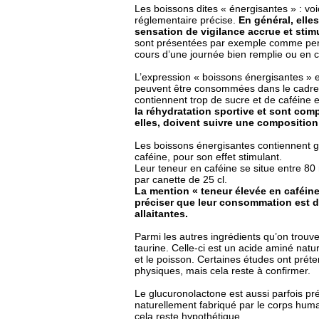
Les boissons dites « énergisantes » : voic
réglementaire précise.
En général, elle
sensation de vigilance accrue et stimu
sont présentées par exemple comme perme
cours d’une journée bien remplie ou en c
L’expression « boissons énergisantes » es
peuvent être consommées dans le cadre d’
contiennent trop de sucre et de caféine e
la réhydratation sportive et sont comp
elles, doivent suivre une composition
Les boissons énergisantes contiennent gé
caféine, pour son effet stimulant.
Leur teneur en caféine se situe entre 80
par canette de 25 cl.
La mention « teneur élevée en caféine 
préciser que leur consommation est d
allaitantes.
Parmi les autres ingrédients qu’on trouve
taurine. Celle-ci est un acide aminé nat
et le poisson. Certaines études ont prét
physiques, mais cela reste à confirmer.
Le glucuronolactone est aussi parfois pr
naturellement fabriqué par le corps huma
cela reste hypothétique.