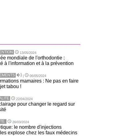
ENTION
13/05/2024
ée mondiale de l'orthodontie :
té à l'information et à la prévention
TEMENTS
|
06/05/2024
rmations mamaires : Ne pas en faire
jet tabou !
ALITE
22/04/2024
lairage pour changer le regard sur
sité
TE
26/03/2024
tique: le nombre d'injections
ales explose chez les faux médecins