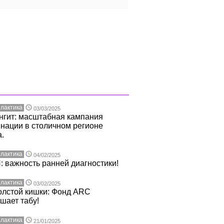
лактика
03/03/2025
нгит: масштабная кампания
нации в столичном регионе
.
лактика
04/02/2025
 важность ранней диагностики!
лактика
03/02/2025
олстой кишки: Фонд ARC
шает табу!
лактика
21/01/2025