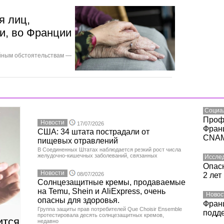
я лиц,
и, во Франции
ейным обстоятельствам —
Социа
Проф
Новости
17/07/2026
Фран
США: 34 штата пострадали от
CNA
пищевых отравлений
В Соединенных Штатах наблюдается резкий рост числа
желудочно-кишечных заболеваний, связанных
Иссле
Опасн
Новости
08/07/2026
2 лет
Солнцезащитные кремы, продаваемые
на Temu, Shein и AliExpress, очень
Новос
опасны для здоровья.
Фран
Группа защиты прав потребителей Que Choisir Ensemble
подд
протестировала десять солнцезащитных кремов,
ится
недавно