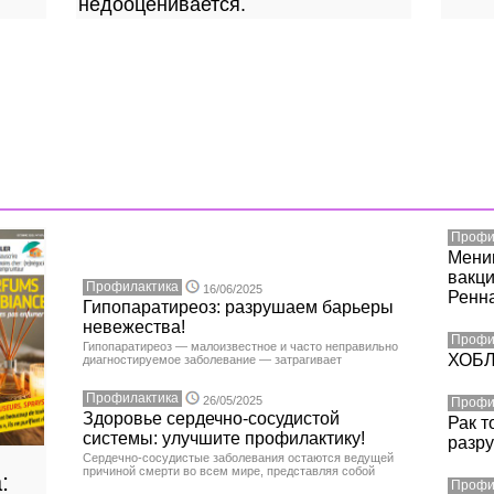
недооценивается.
Профи
Мени
вакци
Профилактика
16/06/2025
Ренна
Гипопаратиреоз: разрушаем барьеры
невежества!
Профи
Гипопаратиреоз — малоизвестное и часто неправильно
ХОБЛ:
диагностируемое заболевание — затрагивает
Профилактика
26/05/2025
Профи
Здоровье сердечно-сосудистой
Рак т
системы: улучшите профилактику!
разру
Сердечно-сосудистые заболевания остаются ведущей
причиной смерти во всем мире, представляя собой
:
Профи