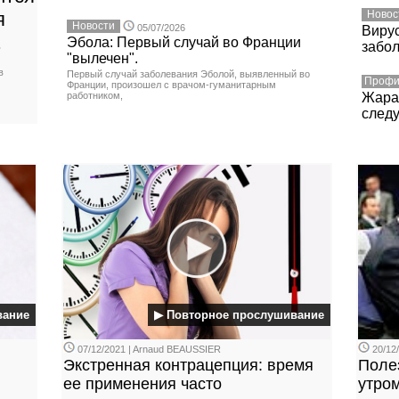
я
Новос
Новости
05/07/2026
Вирус
.
Эбола: Первый случай во Франции
забо
"вылечен".
в
Первый случай заболевания Эболой, выявленный во
Профи
Франции, произошел с врачом-гуманитарным
работником,
Жара:
следу
вание
▶ Повторное прослушивание
07/12/2021 | Arnaud BEAUSSIER
20/12
Экстренная контрацепция: время
Полез
ее применения часто
утром