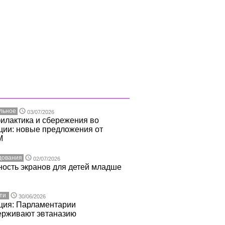
льное
03/07/2026
илактика и сбережения во
ции: новые предложения от
M
дования
02/07/2026
ость экранов для детей младше
ти
30/06/2026
ция: Парламентарии
ерживают эвтаназию