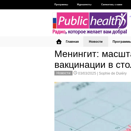
Программы
Журналисты
Свяжитесь с нами
Главная
Новости
Программ
Менингит: масшт
вакцинации в ст
Новости
03/03/2025 |
Sophie de Duiéry