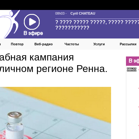
ы
Повтор
Веб‑радио
Частоты
Услуги
Рассылки
абная кампания
оличном регионе Ренна.