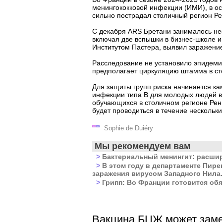
менингококковой инфекции (ИМИ), в ос
сильно пострадал столичный регион Р
С декабря ARS Бретани занималось не
включая две вспышки в бизнес-школе и
Институтом Пастера, выявил заражени
Расследование не установило эпидеми
предполагает циркуляцию штамма в ст
Для защиты групп риска начинается к
инфекции типа B для молодых людей в 
обучающихся в столичном регионе Ре
будет проводиться в течение нескольки
Sophie de Duiéry
Мы рекомендуем вам
>
Бактериальный менингит: расшире
>
В этом году в департаменте Пир
заражения вирусом Западного Нила
>
Грипп: Во Франции готовится об
Вакцина БЦЖ может зам