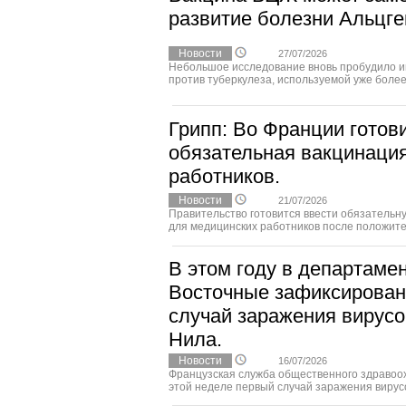
развитие болезни Альцге
Новости
27/07/2026
Небольшое исследование вновь пробудило и
против туберкулеза, используемой уже более с
Грипп: Во Франции готов
обязательная вакцинаци
работников.
Новости
21/07/2026
Правительство готовится ввести обязательн
для медицинских работников после положител
В этом году в департаме
Восточные зафиксирован
случай заражения вирус
Нила.
Новости
16/07/2026
Французская служба общественного здравоо
этой неделе первый случай заражения вирусо