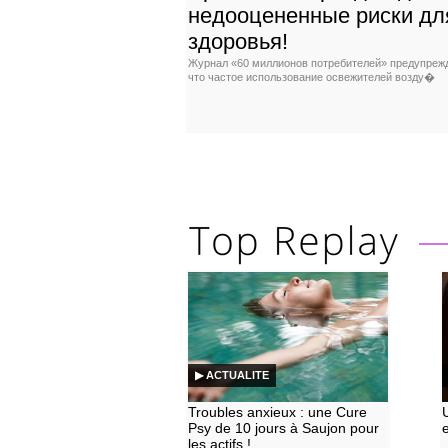
недооцененные риски дл
здоровья!
Журнал «60 миллионов потребителей» предупрежд
что частое использование освежителей возду�
▶ ACTUALITE
Troubles anxieux : une Cure
Psy de 10 jours à Saujon pour
les actifs !