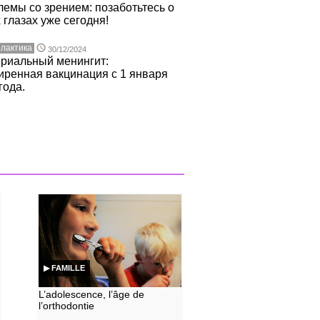
емы со зрением: позаботьтесь о
 глазах уже сегодня!
лактика
30/12/2024
ериальный менингит:
ренная вакцинация с 1 января
года.
▶ FAMILLE
L’adolescence, l’âge de
l’orthodontie