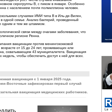
новном серогруппы B, с пиком в январе. Особенно
енна с населением почти полмиллиона человек.
сколькими случаями ИМИ типа B в Иль-де-Вилен,
 в одной семье. Анализ бактерий, проведенный
е одним и тем же штаммом.
ологической связи между очагами заболевания, что
оличном регионе Ренна.
ампания вакцинации против менингококковой
возрасте от 15 до 24 лет, проживающих или
нна, охватывающем 43 муниципалитета. Вакцинация
х недель, чтобы обеспечить доступ к ней для всех.
нная вакцинация с 1 января 2025 года.
енеи-Восточные зафиксирован первый случай
.
язательная вакцинация медицинских работников.
едлить