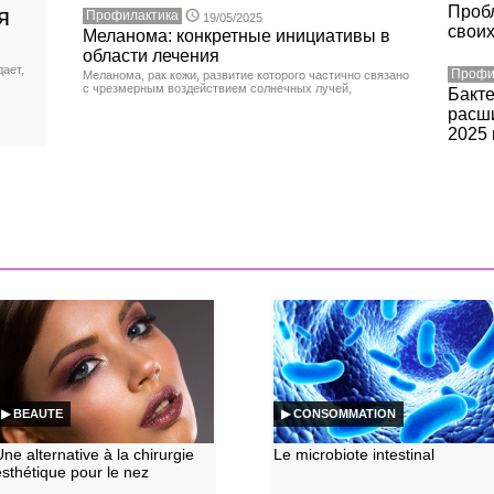
Пробл
я
Профилактика
19/05/2025
своих
Меланома: конкретные инициативы в
области лечения
ает,
Профи
Меланома, рак кожи, развитие которого частично связано
с чрезмерным воздействием солнечных лучей,
Бакт
расши
2025 
▶ BEAUTE
▶ CONSOMMATION
Une alternative à la chirurgie
Le microbiote intestinal
esthétique pour le nez