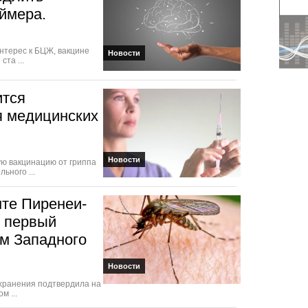
ймера.
нтерес к БЦЖ, вакцине
Новости
та ...
ится
я медицинских
Новости
ую вакцинацию от гриппа
ьного ...
нте Пиренеи-
 первый
ом Западного
Новости
хранения подтвердила на
м ...