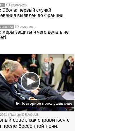
ти
24/06/2026
 Эбола: первый случай
левания выявлен во Франции.
лактика
23/06/2026
 меры защиты и чего делать не
ет!
▶ Повторное прослушивание
/2021 | Raphael DELVOLVE
ный совет, как справиться с
 после бессонной ночи.