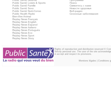
Public Santé Détente
Программы
Public Santé Loisirs & Sports
Поиск
Public Santé Famille
Свяжитесь с нами
Public Santé Sexo
Новости здоровья
Public Santé Nutri-Conso
Веб‑радио
Public Health Radio
Сезонные заболевания
Bien-être Animal
Replay News Français
Replay News English
Replay News Espanol
Replay News Italiano
Replay News Portuguès
Replay News Eco
Replay News Sport
Replay News Story
Rights of reproduction and distribution reserved © Co
Strictly personal use. The user of the site acknowledg
in accept and respect its provisions.
Mentions légales
|
Conditions gé