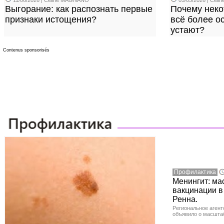
11/06/2026 | Céline MAGNANO
05/05/2026 | Cél
Выгорание: как распознать первые
Почему нек
признаки истощения?
всё более ос
устают?
Contenus sponsorisés
Профилактика
Менингит: ма
вакцинации в
Ренна.
Региональное агент
объявило о масшта