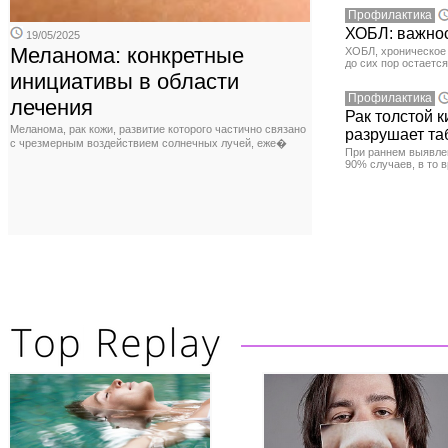
Профилактика
ХОБЛ: важнос
19/05/2025
Меланома: конкретные
ХОБЛ, хроническое 
до сих пор остаетс
инициативы в области
Профилактика
лечения
Рак толстой 
Меланома, рак кожи, развитие которого частично связано
разрушает та
с чрезмерным воздействием солнечных лучей, еже�
При раннем выявлен
90% случаев, в то 