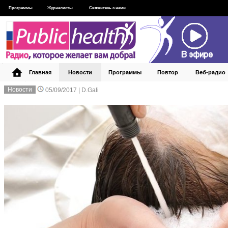
Программы
Журналисты
Свяжитесь с нами
Главная
Новости
Программы
Повтор
Веб‑радио
Новости
05/09/2017 |
D.Gali