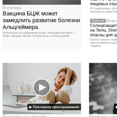
пищевых отр
27/07/2026
В Соединенных Шта
желудочно-кишечны
Вакцина БЦЖ может
замедлить развитие болезни
Новости
08/0
Солнцезащит
Альцгеймера.
на Temu, Shei
Небольшое исследование вновь пробудило интерес к
опасны для з
БЦЖ, вакцине против туберкулеза, используемой
Группа защиты прав
протестировала де
недавно
▶ Повторное прослушивание