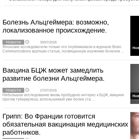
Болезнь Альцгеймера: возможно,
локализованное происхождение.
Новости
30/07/2026
Японские исследователи только что опубликовали в журнале Brain
Нов
Communications крупную статью, посвященную изучению болезни ...
Вакцина БЦЖ может замедлить
развитие болезни Альцгеймера.
Новости
27/07/2026
Небольшое исследование вновь пробудило интерес к БЦЖ, вакцине
Нов
против туберкулеза, используемой уже более ста ...
Грипп: Во Франции готовится
обязательная вакцинация медицинских
работников.