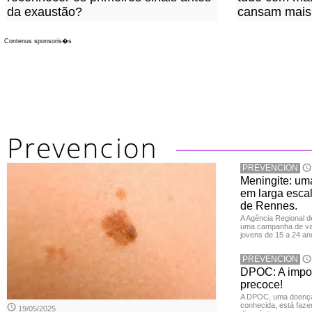
da exaustão?
cansam mais
Contenus sponsoris�s
PREVENCION
Meningite: u
em larga escal
de Rennes.
A Agência Regional 
uma campanha de vac
jovens de 15 a 24 an
PREVENCION
DPOC: A impor
precoce!
A DPOC, uma doença 
conhecida, está faze
19/05/2025