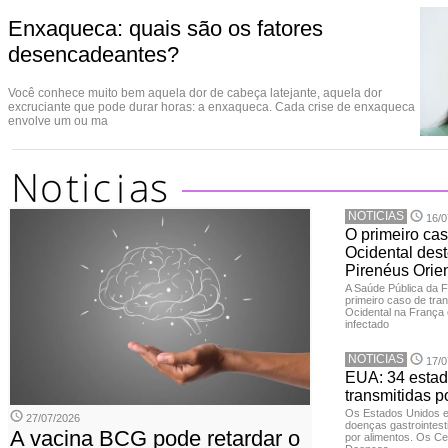
Enxaqueca: quais são os fatores
desencadeantes?
Você conhece muito bem aquela dor de cabeça latejante, aquela dor
excruciante que pode durar horas: a enxaqueca. Cada crise de enxaqueca
envolve um ou ma
NOTICIAS
16/0
O primeiro cas
Ocidental dest
Pirenéus Orien
A Saúde Pública da 
primeiro caso de tran
Ocidental na França 
infectado
NOTICIAS
17/0
EUA: 34 estad
transmitidas p
Os Estados Unidos 
27/07/2026
doenças gastrointesti
A vacina BCG pode retardar o
por alimentos. Os Ce