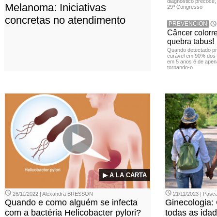
diagnóstico precoce,
Melanoma: Iniciativas
29º Congresso
concretas no atendimento
PREVENCION
Câncer colorr
quebra tabus!
Quando detectado pr
curável em 90% dos 
em 5 anos é de apen
tornando-o
▶ A LA CARTA
26/11/2022 | Alexandra BRESSON
21/11/2023 | Pasca
Quando e como alguém se infecta
Ginecologia:
com a bactéria Helicobacter pylori?
todas as ida