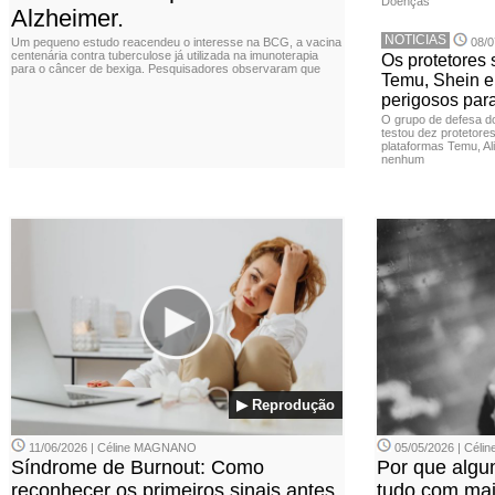
Doenças
Alzheimer.
NOTICIAS
Um pequeno estudo reacendeu o interesse na BCG, a vacina
08/0
centenária contra tuberculose já utilizada na imunoterapia
Os protetores 
para o câncer de bexiga. Pesquisadores observaram que
Temu, Shein e
perigosos par
O grupo de defesa d
testou dez protetore
plataformas Temu, Al
nenhum
▶ Reprodução
11/06/2026 | Céline MAGNANO
05/05/2026 | Cél
Síndrome de Burnout: Como
Por que alg
reconhecer os primeiros sinais antes
tudo com mais