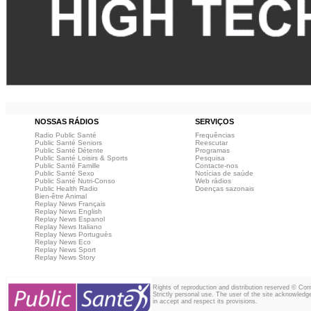
NOSSAS RÁDIOS
SERVIÇOS
Radio Public Santé
Frequências
Public Santé Seniors
Reescutar
Public Santé Détente
Programas
Public Santé Loisirs & Sports
Pesquisa
Public Santé Famille
Contacte-nos
Public Santé Sexo
Notícias de saúde
Public Santé Nutri-Conso
Web rádios
Public Health Radio
Doenças sazonais
Bien-être Animal
Replay News Français
Replay News English
Replay News Espanol
Replay News Italiano
Replay News Portuguès
Replay News Eco
Replay News Sport
Replay News Story
Rights of reproduction and distribution reserved © Co
Strictly personal use. The user of the site acknowledg
in accept and respect its provisions.