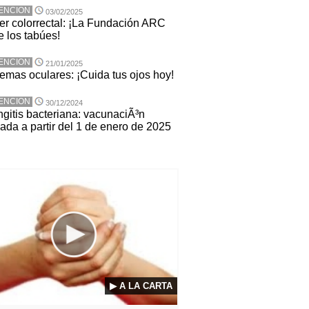
ENCION
03/02/2025
r colorrectal: ¡La Fundación ARC
 los tabúes!
ENCION
21/01/2025
emas oculares: ¡Cuida tus ojos hoy!
ENCION
30/12/2024
gitis bacteriana: vacunaciÃ³n
ada a partir del 1 de enero de 2025
▶ A LA CARTA