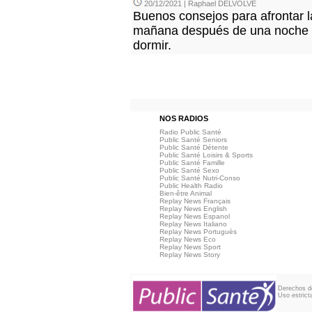
20/12/2021 | Raphael DELVOLVE
Buenos consejos para afrontar l
mañana después de una noche 
dormir.
NOS RADIOS
Radio Public Santé
Public Santé Seniors
Public Santé Détente
Public Santé Loisirs & Sports
Public Santé Famille
Public Santé Sexo
Public Santé Nutri-Conso
Public Health Radio
Bien-être Animal
Replay News Français
Replay News English
Replay News Espanol
Replay News Italiano
Replay News Portuguès
Replay News Eco
Replay News Sport
Replay News Story
Derechos de
Uso estrict