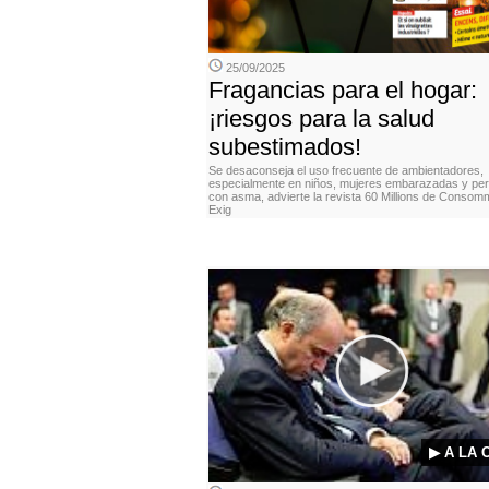
25/09/2025
Fragancias para el hogar:
¡riesgos para la salud
subestimados!
Se desaconseja el uso frecuente de ambientadores,
especialmente en niños, mujeres embarazadas y pe
con asma, advierte la revista 60 Millions de Consom
Exig
▶ A LA 