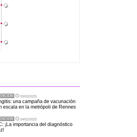
ENCION
03/03/2025
gitis: una campaña de vacunación
n escala en la metrópoli de Rennes
ENCION
04/02/2025
 ¡La importancia del diagnóstico
z!