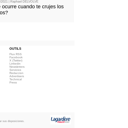
/2021 | Raphael DELVOLVE
ocurre cuando te crujes los
los?
OUTILS
Flux RSS
Facebook
X (Twitter)
Linkedin
Newsletters
Servicios
Redaccion
Advertisers
Technical
Press
ar sus disposiciones.