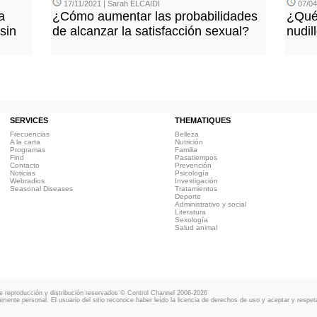
17/11/2021 | Sarah ELCAIDI
07/04
a
¿Cómo aumentar las probabilidades
¿Qué 
sin
de alcanzar la satisfacción sexual?
nudil
SERVICES
THEMATIQUES
Frecuencias
Belleza
A la carta
Nutrición
Programas
Familia
Find
Pasatiempos
Contacto
Prevención
Noticias
Psicología
Webradios
Investigación
Seasonal Diseases
Tratamientos
Deporte
Administrativo y social
Literatura
Sexología
Salud animal
 reproducción y distribución reservados © Control Channel 2006-2026
amente personal. El usuario del sitio reconoce haber leído la licencia de derechos de uso y aceptar y respet