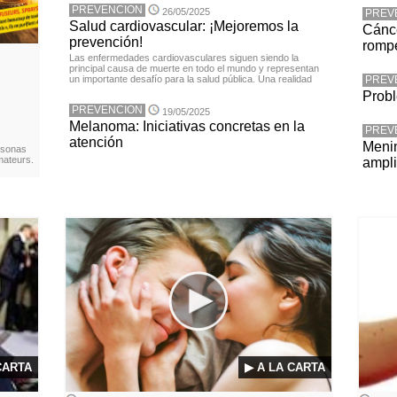
PREVENCION
26/05/2025
PREV
Salud cardiovascular: ¡Mejoremos la
Cánce
prevención!
rompe
Las enfermedades cardiovasculares siguen siendo la
principal causa de muerte en todo el mundo y representan
un importante desafío para la salud pública. Una realidad
PREV
Probl
PREVENCION
19/05/2025
Melanoma: Iniciativas concretas en la
PREV
atención
Menin
rsonas
mateurs.
ampli
CARTA
▶ A LA CARTA