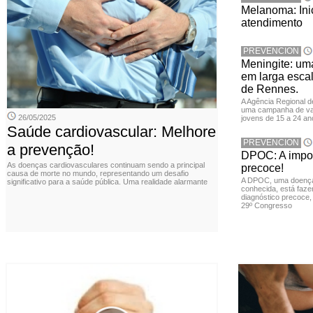
Melanoma: Inic
atendimento
PREVENCION
Meningite: u
em larga escal
de Rennes.
A Agência Regional 
uma campanha de vac
26/05/2025
jovens de 15 a 24 an
Saúde cardiovascular: Melhore
PREVENCION
a prevenção!
DPOC: A impor
As doenças cardiovasculares continuam sendo a principal
precoce!
causa de morte no mundo, representando um desafio
A DPOC, uma doença 
significativo para a saúde pública. Uma realidade alarmante
conhecida, está faze
diagnóstico precoce,
29º Congresso