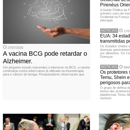
Pirenéus Orien
A Saúde Pública da 
primeiro caso de tran
Ocidental na França 
infectado
NOTICIAS
17/0
EUA: 34 estad
transmitidas p
Os Estados Unidos 
27/07/2026
doenças gastrointesti
A vacina BCG pode retardar o
por alimentos. Os Ce
Doenças
Alzheimer.
NOTICIAS
Um pequeno estudo reacendeu o interesse na BCG, a vacina
08/0
centenária contra tuberculose já utilizada na imunoterapia
Os protetores 
para o câncer de bexiga. Pesquisadores observaram que
Temu, Shein e
perigosos par
O grupo de defesa d
testou dez protetore
plataformas Temu, Al
nenhum