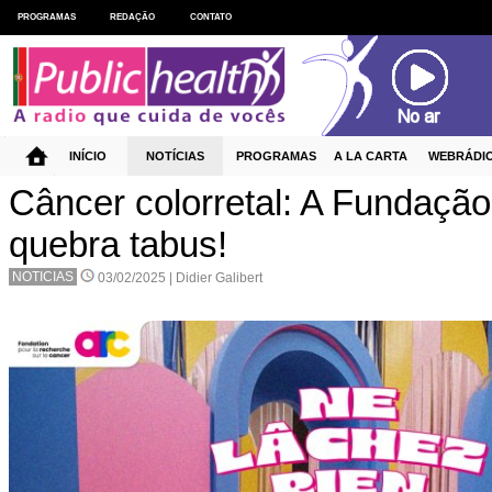
PROGRAMAS
REDAÇÃO
CONTATO
INÍCIO
NOTÍCIAS
PROGRAMAS
A LA CARTA
WEBRÁDI
Câncer colorretal: A Fundaçã
quebra tabus!
NOTICIAS
03/02/2025 |
Didier Galibert