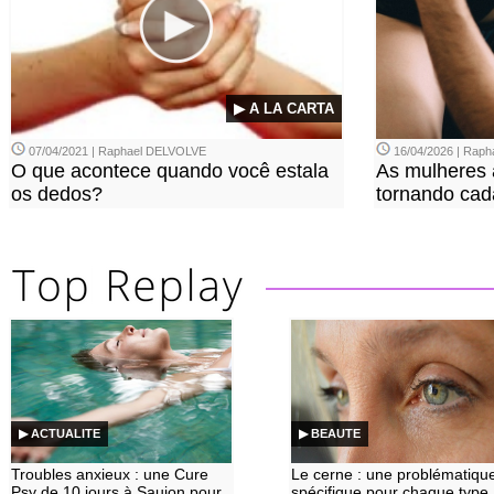
▶ A LA CARTA
07/04/2021 | Raphael DELVOLVE
16/04/2026 | Rap
O que acontece quando você estala
As mulheres 
os dedos?
tornando cada
▶ ACTUALITE
▶ BEAUTE
Troubles anxieux : une Cure
Le cerne : une problématiqu
Psy de 10 jours à Saujon pour
spécifique pour chaque type