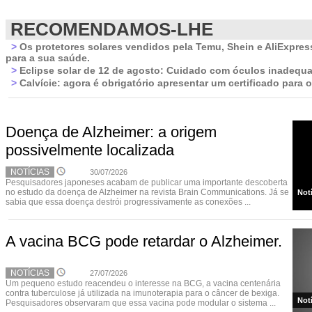
RECOMENDAMOS-LHE
>
Os protetores solares vendidos pela Temu, Shein e AliExpres
para a sua saúde.
>
Eclipse solar de 12 de agosto: Cuidado com óculos inadequ
>
Calvície: agora é obrigatório apresentar um certificado para o
Doença de Alzheimer: a origem
possivelmente localizada
NOTÍCIAS
30/07/2026
Pesquisadores japoneses acabam de publicar uma importante descoberta
no estudo da doença de Alzheimer na revista Brain Communications. Já se
Not
sabia que essa doença destrói progressivamente as conexões ...
A vacina BCG pode retardar o Alzheimer.
NOTÍCIAS
27/07/2026
Um pequeno estudo reacendeu o interesse na BCG, a vacina centenária
contra tuberculose já utilizada na imunoterapia para o câncer de bexiga.
Not
Pesquisadores observaram que essa vacina pode modular o sistema ...