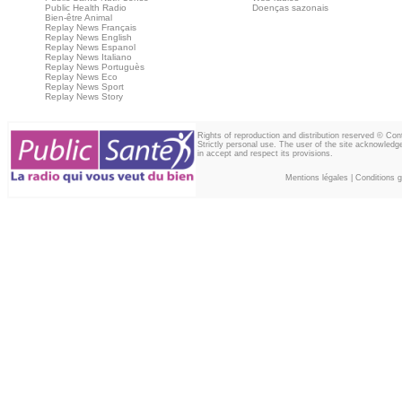
Public Health Radio
Doenças sazonais
Bien-être Animal
Replay News Français
Replay News English
Replay News Espanol
Replay News Italiano
Replay News Portuguès
Replay News Eco
Replay News Sport
Replay News Story
Rights of reproduction and distribution reserved © Co
Strictly personal use. The user of the site acknowledg
in accept and respect its provisions.
Mentions légales
|
Conditions gé