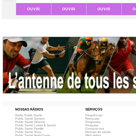
OUVIR
OUVIR
OUVIR
O
NOSSAS RÁDIOS
SERVIÇOS
Radio Public Santé
Frequências
Public Santé Seniors
Reescutar
Public Santé Détente
Programas
Public Santé Loisirs & Sports
Pesquisa
Public Santé Famille
Contacte-nos
Public Santé Sexo
Notícias de saúde
Public Santé Nutri-Conso
Web rádios