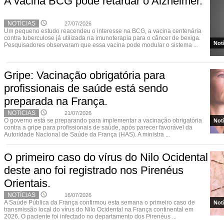
A vacina BCG pode retardar o Alzheimer.
NOTÍCIAS
27/07/2026
Um pequeno estudo reacendeu o interesse na BCG, a vacina centenária
contra tuberculose já utilizada na imunoterapia para o câncer de bexiga.
Not
Pesquisadores observaram que essa vacina pode modular o sistema ...
Gripe: Vacinação obrigatória para
profissionais de saúde está sendo
preparada na França.
NOTÍCIAS
21/07/2026
O governo está se preparando para implementar a vacinação obrigatória
Not
contra a gripe para profissionais de saúde, após parecer favorável da
Autoridade Nacional de Saúde da França (HAS). A ministra ...
O primeiro caso do vírus do Nilo Ocidental
deste ano foi registrado nos Pirenéus
Orientais.
NOTÍCIAS
16/07/2026
A Saúde Pública da França confirmou esta semana o primeiro caso de
Not
transmissão local do vírus do Nilo Ocidental na França continental em
2026. O paciente foi infectado no departamento dos Pirenéus ...