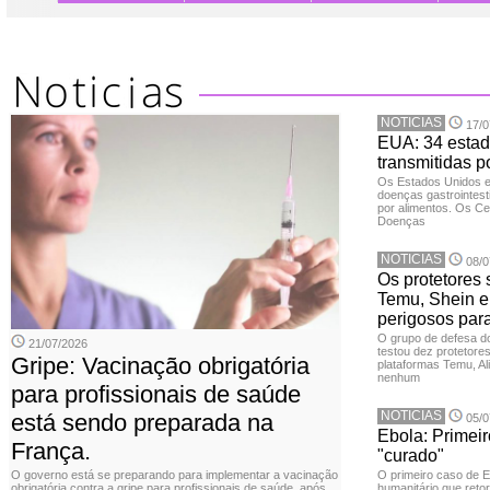
NOTICIAS
17/0
EUA: 34 estad
transmitidas p
Os Estados Unidos 
doenças gastrointesti
por alimentos. Os Ce
Doenças
NOTICIAS
08/0
Os protetores 
Temu, Shein e
perigosos par
O grupo de defesa d
21/07/2026
testou dez protetore
Gripe: Vacinação obrigatória
plataformas Temu, Al
nenhum
para profissionais de saúde
NOTICIAS
está sendo preparada na
05/0
Ebola: Primei
França.
"curado"
O governo está se preparando para implementar a vacinação
O primeiro caso de 
obrigatória contra a gripe para profissionais de saúde, após
humanitário que reto