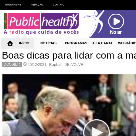
PROGRAMAS
REDAÇÃO
CONTATO
INÍCIO
NOTÍCIAS
PROGRAMAS
A LA CARTA
WEBRÁDI
Boas dicas para lidar com a m
DOSSIER
20/12/2021 |
Raphael DELVOLVE