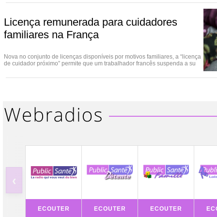
Licença remunerada para cuidadores
familiares na França
Nova no conjunto de licenças disponíveis por motivos familiares, a “licença
de cuidador próximo” permite que um trabalhador francês suspenda a su
‹
ECOUTER
ECOUTER
ECOUTER
EC