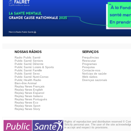
NOSSAS RÁDIOS
SERVIÇOS
Radio Public Santé
Frequências
Public Santé Seniors
Reescutar
Public Santé Détente
Programas
Public Santé Loisirs & Sports
Pesquisa
Public Santé Famille
Contacte-nos
Public Santé Sexo
Notícias de saúde
Public Santé Nutri-Conso
Web rádios
Public Health Radio
Doenças sazonais
Bien-être Animal
Replay News Français
Replay News English
Replay News Espanol
Replay News Italiano
Replay News Portuguès
Replay News Eco
Replay News Sport
Replay News Story
Rights of reproduction and distribution reserved © Co
Strictly personal use. The user of the site acknowledg
in accept and respect its provisions.