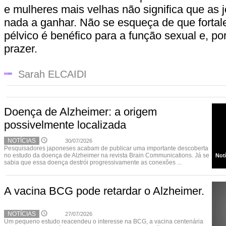
e mulheres mais velhas não significa que as
nada a ganhar. Não se esqueça de que fortal
pélvico é benéfico para a função sexual e, por
prazer.
Sarah ELCAIDI
Doença de Alzheimer: a origem
possivelmente localizada
NOTÍCIAS
30/07/2026
Pesquisadores japoneses acabam de publicar uma importante descoberta
no estudo da doença de Alzheimer na revista Brain Communications. Já se
Not
sabia que essa doença destrói progressivamente as conexões ...
A vacina BCG pode retardar o Alzheimer.
NOTÍCIAS
27/07/2026
Um pequeno estudo reacendeu o interesse na BCG, a vacina centenária