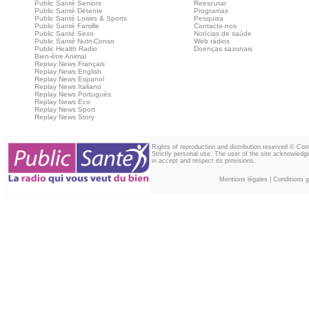
Public Santé Seniors
Reescutar
Public Santé Détente
Programas
Public Santé Loisirs & Sports
Pesquisa
Public Santé Famille
Contacte-nos
Public Santé Sexo
Notícias de saúde
Public Santé Nutri-Conso
Web rádios
Public Health Radio
Doenças sazonais
Bien-être Animal
Replay News Français
Replay News English
Replay News Espanol
Replay News Italiano
Replay News Portuguès
Replay News Eco
Replay News Sport
Replay News Story
Rights of reproduction and distribution reserved © Co
Strictly personal use. The user of the site acknowledg
in accept and respect its provisions.
Mentions légales
|
Conditions gé