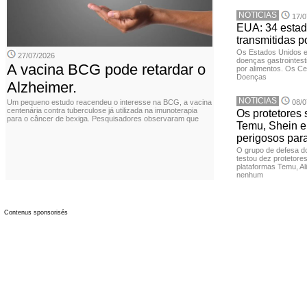
NOTICIAS
17/0
EUA: 34 estad
transmitidas p
Os Estados Unidos 
27/07/2026
doenças gastrointesti
A vacina BCG pode retardar o
por alimentos. Os Ce
Doenças
Alzheimer.
NOTICIAS
Um pequeno estudo reacendeu o interesse na BCG, a vacina
08/0
centenária contra tuberculose já utilizada na imunoterapia
Os protetores 
para o câncer de bexiga. Pesquisadores observaram que
Temu, Shein e
perigosos par
O grupo de defesa d
testou dez protetore
plataformas Temu, Al
nenhum
Contenus sponsorisés