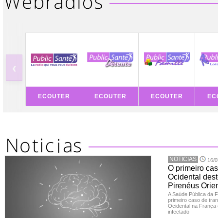
‹
ECOUTER
ECOUTER
ECOUTER
EC
NOTICIAS
16/0
O primeiro cas
Ocidental dest
Pirenéus Orien
A Saúde Pública da 
primeiro caso de tran
Ocidental na França 
infectado