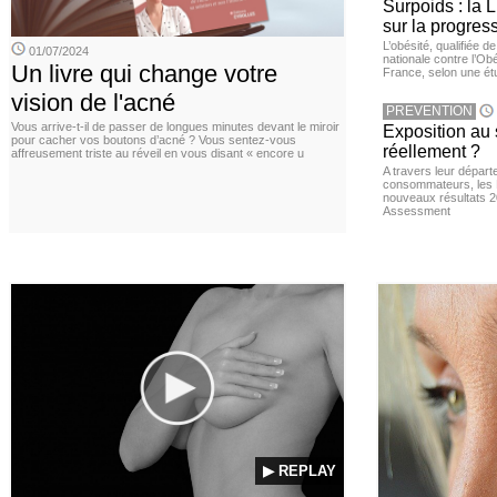
Surpoids : la L
sur la progres
L’obésité, qualifiée 
01/07/2024
nationale contre l’Ob
Un livre qui change votre
France, selon une é
vision de l'acné
PREVENTION
Vous arrive-t-il de passer de longues minutes devant le miroir
Exposition au 
pour cacher vos boutons d’acné ? Vous sentez-vous
réellement ?
affreusement triste au réveil en vous disant « encore u
A travers leur départ
consommateurs, les L
nouveaux résultats 
Assessment
▶ REPLAY