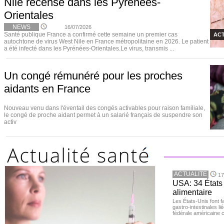
Nile recensé dans les Pyrénées-
Orientales
NEWS
16/07/2026
Santé publique France a confirmé cette semaine un premier cas
ACT
autochtone de virus West Nile en France métropolitaine en 2026. Le patient
a été infecté dans les Pyrénées-Orientales.Le virus, transmis ...
Un congé rémunéré pour les proches
aidants en France
Nouveau venu dans l'éventail des congés activables pour raison familiale,
le congé de proche aidant permet à un salarié français de suspendre son
activ
ACTUALITE
17
USA: 34 États 
alimentaire
Les États-Unis font 
gastro-intestinales li
fédérale américaine 