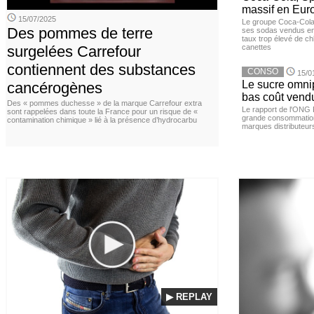
massif en Euro
15/07/2025
Le groupe Coca-Cola 
Des pommes de terre
ses sodas vendus en 
taux trop élevé de c
surgelées Carrefour
canettes
contiennent des substances
CONSO
15/0
Le sucre omnip
cancérogènes
bas coût vend
Des « pommes duchesse » de la marque Carrefour extra
Le rapport de l'ONG 
sont rappelées dans toute la France pour un risque de «
grande consommation
contamination chimique » lié à la présence d’hydrocarbu
marques distributeur
▶ REPLAY