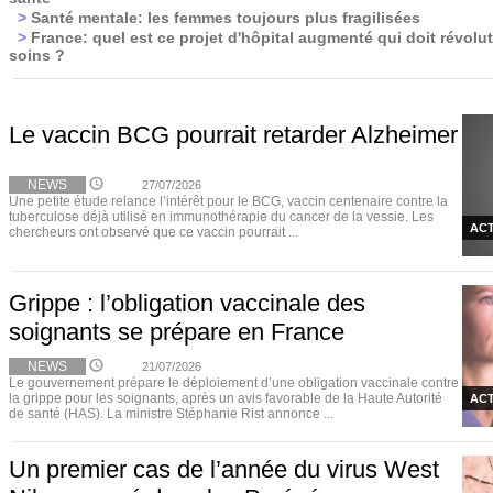
>
Santé mentale: les femmes toujours plus fragilisées
>
France: quel est ce projet d'hôpital augmenté qui doit révolut
soins ?
Le vaccin BCG pourrait retarder Alzheimer
NEWS
27/07/2026
Une petite étude relance l’intérêt pour le BCG, vaccin centenaire contre la
tuberculose déjà utilisé en immunothérapie du cancer de la vessie. Les
ACT
chercheurs ont observé que ce vaccin pourrait ...
Grippe : l’obligation vaccinale des
soignants se prépare en France
NEWS
21/07/2026
Le gouvernement prépare le déploiement d’une obligation vaccinale contre
la grippe pour les soignants, après un avis favorable de la Haute Autorité
ACT
de santé (HAS). La ministre Stéphanie Rist annonce ...
Un premier cas de l’année du virus West