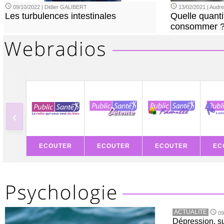
09/10/2022 | Didier GALIBERT
13/02/2021 | Aud
Les turbulences intestinales
Quelle quanti
consommer 
‹
ECOUTER
ECOUTER
ECOUTER
EC
ACTUALITE
09
Dépression, su