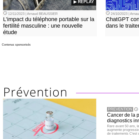
▶ REPLAY
12/11/2023 | Arnaud BEAUSSIER
24/10/2023 | Arn
L’impact du téléphone portable sur la
ChatGPT con
fertilité masculine : une nouvelle
dans le trait
étude
Contenus sponsorisés
PREVENTION
Cancer de la pr
diagnostics in
Rare avant 50 ans, l
augmente progressive
de traitements C’est 