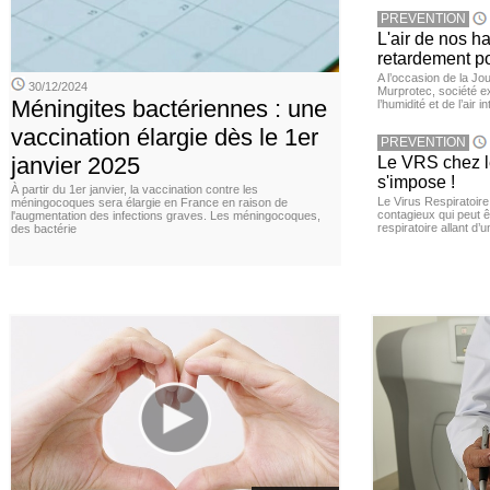
PREVENTION
L'air de nos h
retardement po
A l’occasion de la Jour
30/12/2024
Murprotec, société ex
Méningites bactériennes : une
l’humidité et de l’air i
vaccination élargie dès le 1er
PREVENTION
janvier 2025
Le VRS chez le
s'impose !
À partir du 1er janvier, la vaccination contre les
Le Virus Respiratoire
méningocoques sera élargie en France en raison de
contagieux qui peut ê
l'augmentation des infections graves. Les méningocoques,
respiratoire allant d’
des bactérie