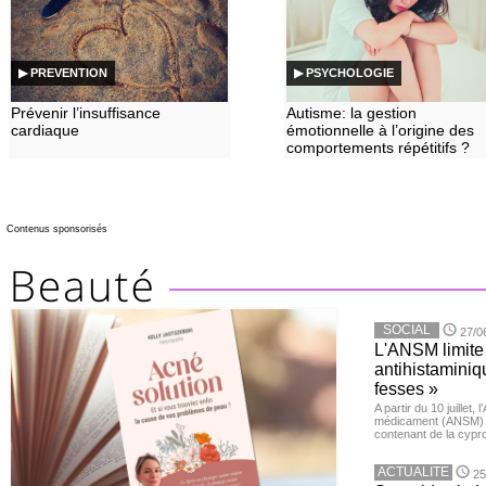
▶ PREVENTION
▶ PSYCHOLOGIE
Prévenir l’insuffisance
Autisme: la gestion
cardiaque
émotionnelle à l’origine des
comportements répétitifs ?
Contenus sponsorisés
SOCIAL
27/0
L'ANSM limite 
antihistaminiqu
fesses »
A partir du 10 juillet,
médicament (ANSM) a
contenant de la cypro
ACTUALITE
25