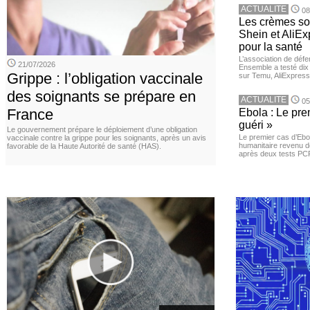
ACTUALITE
08
Les crèmes so
Shein et AliE
pour la santé
L’association de dé
21/07/2026
Ensemble a testé di
Grippe : l’obligation vaccinale
sur Temu, AliExpress 
des soignants se prépare en
ACTUALITE
05
France
Ebola : Le pre
guéri »
Le gouvernement prépare le déploiement d’une obligation
Le premier cas d’Ebo
vaccinale contre la grippe pour les soignants, après un avis
humanitaire revenu d
favorable de la Haute Autorité de santé (HAS).
après deux tests PCR n