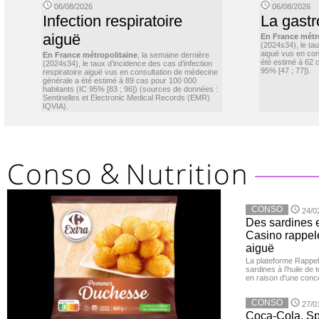
06/08/2026
06/08/2026
Infection respiratoire
La gastr
aiguë
En France métr
(2024s34), le ta
aiguë vus en con
En France métropolitaine
, la semaine dernière
été estimé à 62 
(2024s34), le taux d’incidence des cas d’infection
95% [47 ; 77]).
respiratoire aiguë vus en consultation de médecine
générale a été estimé à 89 cas pour 100 000
habitants (IC 95% [83 ; 96]) (sources de données :
Sentinelles et Electronic Medical Records (EMR)
IQVIA).
CONSO
24/0
Des sardines 
Casino rappelé
aiguë
La plateforme Rappel
sardines à l’huile de
en raison d'une conc
CONSO
27/0
Coca-Cola, Spr