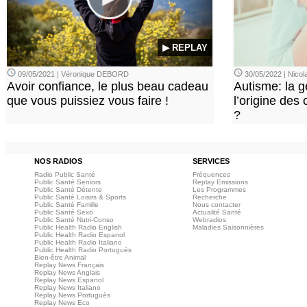
▶ REPLAY
09/05/2021 | Véronique DEBORD
30/05/2022 | Nic
Avoir confiance, le plus beau cadeau
Autisme: la g
que vous puissiez vous faire !
l’origine des
?
NOS RADIOS
SERVICES
Radio Public Santé
Fréquences
Public Santé Seniors
Replay Emissions
Public Santé Détente
Les Programmes
Public Santé Loisirs & Sports
Recherche
Public Santé Famille
Nous contacter
Public Santé Sexo
Actualité Santé
Public Santé Nutri-Conso
Webradios
Public Health Radio English
Maladies Saisonnières
Public Health Radio Espanol
Public Health Radio Italiano
Public Health Radio Portuguès
Bien-être Animal
Replay News Français
Replay News Anglais
Replay News Espanol
Replay News Italiano
Replay News Portuguès
Replay News Eco