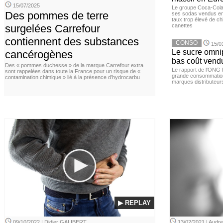
15/07/2025
Le groupe Coca-Cola 
Des pommes de terre
ses sodas vendus en 
taux trop élevé de c
surgelées Carrefour
canettes
contiennent des substances
CONSO
15/0
Le sucre omnip
cancérogènes
bas coût vend
Des « pommes duchesse » de la marque Carrefour extra
Le rapport de l'ONG 
sont rappelées dans toute la France pour un risque de «
grande consommation
contamination chimique » lié à la présence d’hydrocarbu
marques distributeur
▶ REPLAY
09/10/2022 | Didier GALIBERT
13/02/2021 | Aud