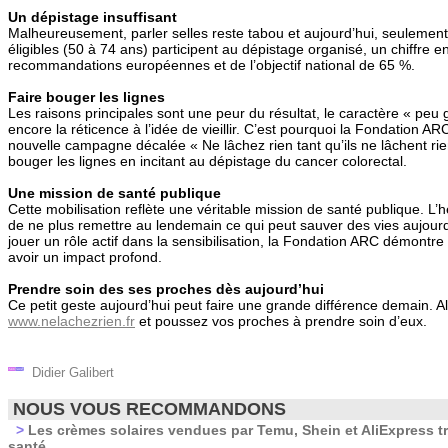
Un dépistage insuffisant
Malheureusement, parler selles reste tabou et aujourd’hui, seuleme
éligibles (50 à 74 ans) participent au dépistage organisé, un chiffre e
recommandations européennes et de l’objectif national de 65 %.
Faire bouger les lignes
Les raisons principales sont une peur du résultat, le caractère « peu 
encore la réticence à l’idée de vieillir. C’est pourquoi la Fondation A
nouvelle campagne décalée « Ne lâchez rien tant qu’ils ne lâchent rien
bouger les lignes en incitant au dépistage du cancer colorectal.
Une mission de santé publique
Cette mobilisation reflète une véritable mission de santé publique. L’
de ne plus remettre au lendemain ce qui peut sauver des vies aujourd
jouer un rôle actif dans la sensibilisation, la Fondation ARC démontr
avoir un impact profond.
Prendre soin des ses proches dès aujourd’hui
Ce petit geste aujourd’hui peut faire une grande différence demain. A
www.nelachezrien.fr
et poussez vos proches à prendre soin d’eux.
Didier Galibert
NOUS VOUS RECOMMANDONS
>
Les crèmes solaires vendues par Temu, Shein et AliExpress t
santé