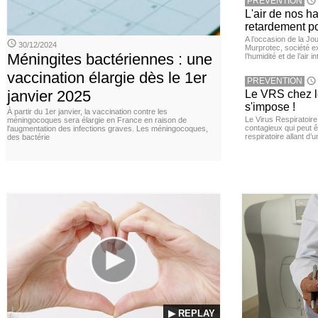
PREVENTION
L'air de nos h
retardement po
A l’occasion de la Jour
30/12/2024
Murprotec, société ex
Méningites bactériennes : une
l’humidité et de l’air i
vaccination élargie dès le 1er
PREVENTION
janvier 2025
Le VRS chez le
s'impose !
À partir du 1er janvier, la vaccination contre les
Le Virus Respiratoire
méningocoques sera élargie en France en raison de
contagieux qui peut ê
l'augmentation des infections graves. Les méningocoques,
respiratoire allant d’
des bactérie
▶ REPLAY