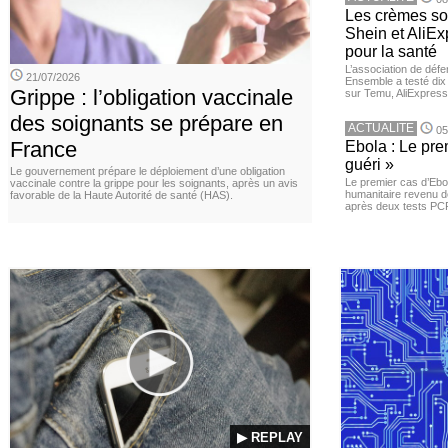
Les crèmes so
Shein et AliE
pour la santé
L’association de dé
21/07/2026
Ensemble a testé di
Grippe : l’obligation vaccinale
sur Temu, AliExpress 
des soignants se prépare en
ACTUALITE
05
France
Ebola : Le pre
guéri »
Le gouvernement prépare le déploiement d’une obligation
Le premier cas d’Ebo
vaccinale contre la grippe pour les soignants, après un avis
humanitaire revenu d
favorable de la Haute Autorité de santé (HAS).
après deux tests PCR n
▶ REPLAY