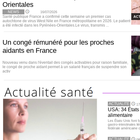
Orientales
NEWS
16/07/2026
Santé publique France a confirmé cette semaine un premier cas
ACT
autochtone de virus West Nile en France métropolitaine en 2026. Le patient
a été infecté dans les Pyrénées-Orientales.Le virus, transmis ...
Un congé rémunéré pour les proches
aidants en France
Nouveau venu dans l'éventail des congés activables pour raison familiale,
le congé de proche aidant permet à un salarié français de suspendre son
activ
ACTUALITE
17
USA: 34 États 
alimentaire
Les États-Unis font 
gastro-intestinales li
fédérale américaine 
ACTUALITE
08