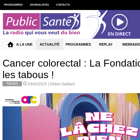
PROGRAMMES
JOURNALISTES
CONTACTS
A LA UNE
ACTUALITÉ
PROGRAMMES
REPLAY
WEBRADI
Cancer colorectal : La Fondat
les tabous !
NEWS
03/02/2025 |
Didier Galibert