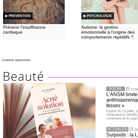
▶ PREVENTION
▶ PSYCHOLOGIE
Prévenir l’insuffisance
Autisme: la gestion
cardiaque
émotionnelle à l’origine des
comportements répétitifs ?
Contenus sponsorisés
SOCIAL
27/0
L'ANSM limite 
antihistaminiqu
fesses »
A partir du 10 juillet,
médicament (ANSM) a
contenant de la cypro
ACTUALITE
25
Surpoids : la L