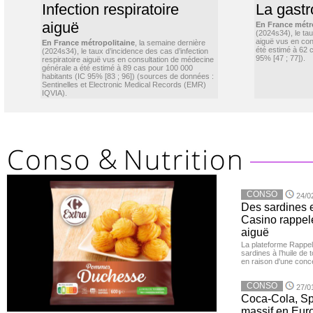
Infection respiratoire
La gastr
aiguë
En France métr
(2024s34), le ta
aiguë vus en con
En France métropolitaine
, la semaine dernière
été estimé à 62 
(2024s34), le taux d’incidence des cas d’infection
95% [47 ; 77]).
respiratoire aiguë vus en consultation de médecine
générale a été estimé à 89 cas pour 100 000
habitants (IC 95% [83 ; 96]) (sources de données :
Sentinelles et Electronic Medical Records (EMR)
IQVIA).
CONSO
24/0
Des sardines 
Casino rappelé
aiguë
La plateforme Rappel
sardines à l’huile de
en raison d'une conc
CONSO
27/0
Coca-Cola, Spr
massif en Euro