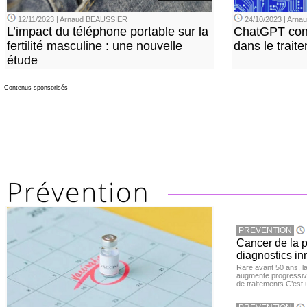
12/11/2023 | Arnaud BEAUSSIER
24/10/2023 | Arn
L’impact du téléphone portable sur la
ChatGPT con
fertilité masculine : une nouvelle
dans le trait
étude
Contenus sponsorisés
PREVENTION
Cancer de la pr
diagnostics in
Rare avant 50 ans, l
augmente progressive
de traitements C’est 