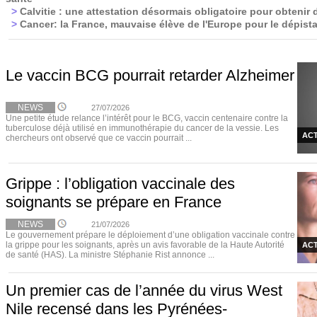
>
Calvitie : une attestation désormais obligatoire pour obtenir 
>
Cancer: la France, mauvaise élève de l'Europe pour le dépist
Le vaccin BCG pourrait retarder Alzheimer
NEWS
27/07/2026
Une petite étude relance l’intérêt pour le BCG, vaccin centenaire contre la
tuberculose déjà utilisé en immunothérapie du cancer de la vessie. Les
ACT
chercheurs ont observé que ce vaccin pourrait ...
Grippe : l’obligation vaccinale des
soignants se prépare en France
NEWS
21/07/2026
Le gouvernement prépare le déploiement d’une obligation vaccinale contre
la grippe pour les soignants, après un avis favorable de la Haute Autorité
ACT
de santé (HAS). La ministre Stéphanie Rist annonce ...
Un premier cas de l’année du virus West
Nile recensé dans les Pyrénées-