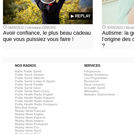
▶ REPLAY
09/05/2021 | Véronique DEBORD
30/05/2022 | Nic
Avoir confiance, le plus beau cadeau
Autisme: la g
que vous puissiez vous faire !
l’origine des
?
NOS RADIOS
SERVICES
Radio Public Santé
Fréquences
Public Santé Seniors
Replay Emissions
Public Santé Détente
Les Programmes
Public Santé Loisirs & Sports
Recherche
Public Santé Famille
Nous contacter
Public Santé Sexo
Actualité Santé
Public Santé Nutri-Conso
Webradios
Public Health Radio English
Maladies Saisonnières
Public Health Radio Espanol
Public Health Radio Italiano
Public Health Radio Portuguès
Bien-être Animal
Replay News Français
Replay News Anglais
Replay News Espanol
Replay News Italiano
Replay News Portuguès
Replay News Eco
Replay News Sport
Replay News Story