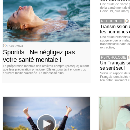
Une étude de Santé p
de la santé mentale 
Covid-19, plus marqué
RECHERCHE
Transmission d
les hormones 
Une étude britanniqu
suggère que la maladi
transmissible dans c
05/08/2024
extractive,
Sportifs : Ne négligez pas
PSYCHOLOGIE
votre santé mentale !
Un Français sur
La préparation mentale des athlètes compte (presque) autant
se sent seul
que leur préparation physique. Elle est pourtant encore trop
souvent moins valorisée. La nécessité d’un
Selon un rapport de 
Français sont isolés 
lien entre isolement e