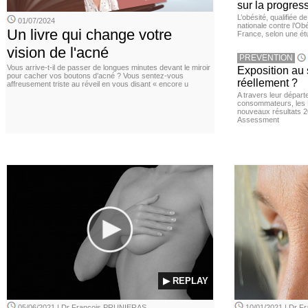
sur la progres
L’obésité, qualifiée 
01/07/2024
nationale contre l’Ob
Un livre qui change votre
France, selon une é
vision de l'acné
PREVENTION
Vous arrive-t-il de passer de longues minutes devant le miroir
Exposition au 
pour cacher vos boutons d’acné ? Vous sentez-vous
réellement ?
affreusement triste au réveil en vous disant « encore u
A travers leur départ
consommateurs, les L
nouveaux résultats 
Assessment
▶ REPLAY
05/06/2021 | Dr François PRUNIERAS
10/01/2021 | Dr 