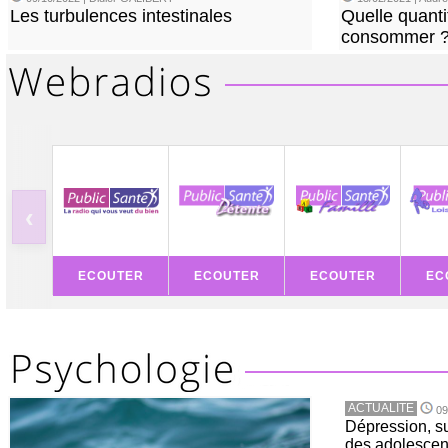
Les turbulences intestinales
Quelle quanti
consommer 
‹
ECOUTER
ECOUTER
ECOUTER
EC
ACTUALITE
09
Dépression, su
des adolescen