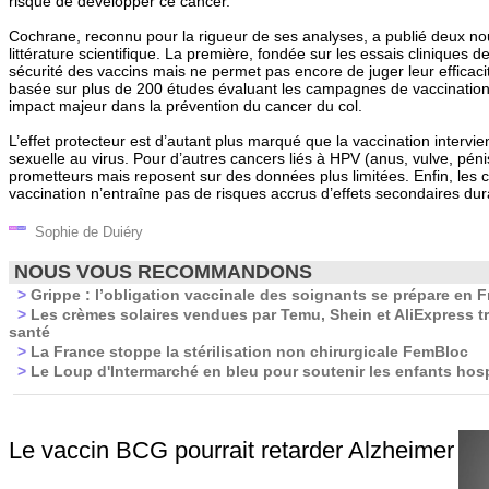
risque de développer ce cancer.
Cochrane, reconnu pour la rigueur de ses analyses, a publié deux no
littérature scientifique. La première, fondée sur les essais cliniques d
sécurité des vaccins mais ne permet pas encore de juger leur efficac
basée sur plus de 200 études évaluant les campagnes de vaccination
impact majeur dans la prévention du cancer du col.
L’effet protecteur est d’autant plus marqué que la vaccination intervien
sexuelle au virus. Pour d’autres cancers liés à HPV (anus, vulve, pénis
prometteurs mais reposent sur des données plus limitées. Enfin, les 
vaccination n’entraîne pas de risques accrus d’effets secondaires durabl
Sophie de Duiéry
NOUS VOUS RECOMMANDONS
>
Grippe : l’obligation vaccinale des soignants se prépare en 
>
Les crèmes solaires vendues par Temu, Shein et AliExpress t
santé
>
La France stoppe la stérilisation non chirurgicale FemBloc
>
Le Loup d'Intermarché en bleu pour soutenir les enfants hosp
Le vaccin BCG pourrait retarder Alzheimer