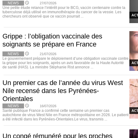
NEWS
27/07/2026
Une petite étude relance l’intérêt pour le BCG, vaccin centenaire contre la
tuberculose déjà utilisé en immunothérapie du cancer de la vessie. Les
ACT
chercheurs ont observé que ce vaccin pourrait ...
Grippe : l’obligation vaccinale des
soignants se prépare en France
NEWS
21/07/2026
Le gouvernement prépare le déploiement d’une obligation vaccinale contre
la grippe pour les soignants, après un avis favorable de la Haute Autorité
ACT
de santé (HAS). La ministre Stéphanie Rist annonce ...
Un premier cas de l’année du virus West
Nile recensé dans les Pyrénées-
Orientales
NEWS
16/07/2026
Santé publique France a confirmé cette semaine un premier cas
ACT
autochtone de virus West Nile en France métropolitaine en 2026. Le patient
a été infecté dans les Pyrénées-Orientales.Le virus, transmis ...
Un congé rémunéré pour les proches