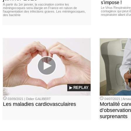
s'impose !
À partir du 1er janvier, la vaccination contre les
Le Virus Respiratoire
méningocoques sera élargie en France en raison de
contagieux qui peut ê
l'augmentation des infections graves. Les méningocoques,
respiratoire allant d’
des bactérie
▶ REPLAY
03/09/2021 | Didier GALIBERT
04/07/2021 | Arn
Les maladies cardiovasculaires
Mortalité can
d’observation
surprenants