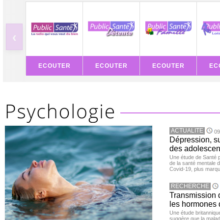
‹
ECOUTER
ECOUTER
ECOUTER
EC
ACTUALITE
09
Dépression, su
des adolescen
Une étude de Santé p
de la santé mentale 
Covid-19, plus marqué
RECHERCHE
Transmission d
les hormones 
Une étude britanniqu
suggère que la maladi