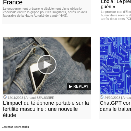
France
Ebola : Le pre
guéri »
Le gouvernement prépare le déploiement d’une obligation
Le premier cas d’Ebo
vaccinale contre la grippe pour les soignants, après un avis
humanitaire revenu d
favorable de la Haute Autorité de santé (HAS).
après deux tests PCR n
▶ REPLAY
12/11/2023 | Arnaud BEAUSSIER
24/10/2023 | Arn
L’impact du téléphone portable sur la
ChatGPT con
fertilité masculine : une nouvelle
dans le trait
étude
Contenus sponsorisés