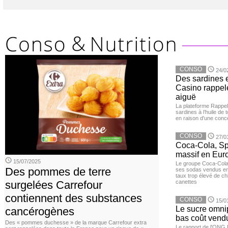
CONSO
24/0
Des sardines 
Casino rappelé
aiguë
La plateforme Rappel
sardines à l’huile de
en raison d'une conc
CONSO
27/0
Coca-Cola, Spr
massif en Euro
15/07/2025
Le groupe Coca-Cola 
Des pommes de terre
ses sodas vendus en 
taux trop élevé de c
surgelées Carrefour
canettes
contiennent des substances
CONSO
15/0
Le sucre omnip
cancérogènes
bas coût vend
Des « pommes duchesse » de la marque Carrefour extra
Le rapport de l'ONG 