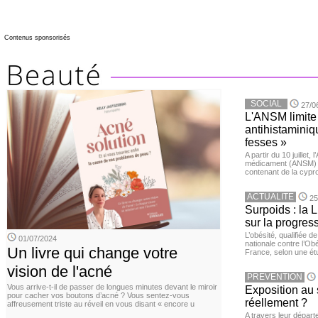
Contenus sponsorisés
SOCIAL
27/0
L'ANSM limite 
antihistaminiqu
fesses »
A partir du 10 juillet,
médicament (ANSM) a
contenant de la cypro
ACTUALITE
25
Surpoids : la L
sur la progres
L’obésité, qualifiée 
01/07/2024
nationale contre l’Ob
Un livre qui change votre
France, selon une é
vision de l'acné
PREVENTION
Vous arrive-t-il de passer de longues minutes devant le miroir
Exposition au 
pour cacher vos boutons d’acné ? Vous sentez-vous
réellement ?
affreusement triste au réveil en vous disant « encore u
A travers leur départ