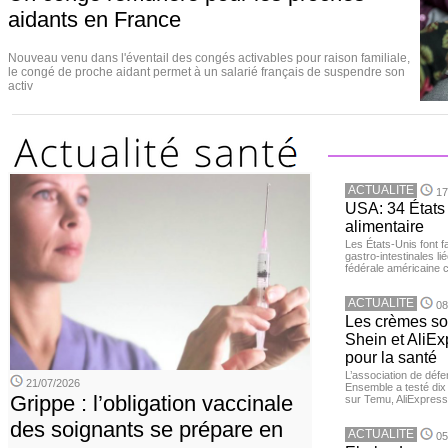
aidants en France
Nouveau venu dans l'éventail des congés activables pour raison familiale,
le congé de proche aidant permet à un salarié français de suspendre son
activ
ACTUALITE
17
USA: 34 États 
alimentaire
Les États-Unis font 
gastro-intestinales li
fédérale américaine 
ACTUALITE
08
Les crèmes so
Shein et AliE
pour la santé
L’association de dé
21/07/2026
Ensemble a testé di
Grippe : l’obligation vaccinale
sur Temu, AliExpress 
des soignants se prépare en
ACTUALITE
05