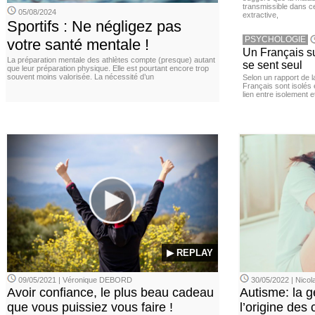
transmissible dans c
05/08/2024
extractive,
Sportifs : Ne négligez pas
PSYCHOLOGIE
votre santé mentale !
Un Français sur
La préparation mentale des athlètes compte (presque) autant
se sent seul
que leur préparation physique. Elle est pourtant encore trop
souvent moins valorisée. La nécessité d’un
Selon un rapport de 
Français sont isolés 
lien entre isolement e
▶ REPLAY
09/05/2021 | Véronique DEBORD
30/05/2022 | Nic
Avoir confiance, le plus beau cadeau
Autisme: la g
que vous puissiez vous faire !
l’origine des