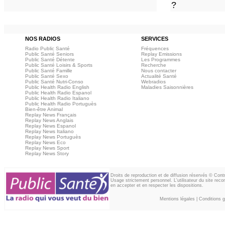
?
NOS RADIOS
SERVICES
Radio Public Santé
Fréquences
Public Santé Seniors
Replay Emissions
Public Santé Détente
Les Programmes
Public Santé Loisirs & Sports
Recherche
Public Santé Famille
Nous contacter
Public Santé Sexo
Actualité Santé
Public Santé Nutri-Conso
Webradios
Public Health Radio English
Maladies Saisonnières
Public Health Radio Espanol
Public Health Radio Italiano
Public Health Radio Portuguès
Bien-être Animal
Replay News Français
Replay News Anglais
Replay News Espanol
Replay News Italiano
Replay News Portuguès
Replay News Eco
Replay News Sport
Replay News Story
Droits de reproduction et de diffusion réservés © Con
Usage strictement personnel. L'utilisateur du site reco
en accepter et en respecter les dispositions.
Mentions légales
|
Conditions gé