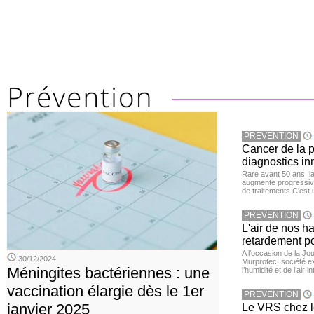
PREVENTION
Cancer de la pr
diagnostics in
Rare avant 50 ans, l
augmente progressive
de traitements C’est 
PREVENTION
L'air de nos h
retardement po
A l’occasion de la Jour
30/12/2024
Murprotec, société ex
Méningites bactériennes : une
l’humidité et de l’air i
vaccination élargie dès le 1er
PREVENTION
janvier 2025
Le VRS chez le