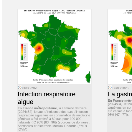
06/08/2026
06/08/2026
Infection respiratoire
La gastr
aiguë
En France métr
(2024s34), le ta
aiguë vus en con
En France métropolitaine
, la semaine dernière
été estimé à 62 
(2024s34), le taux d’incidence des cas d’infection
95% [47 ; 77]).
respiratoire aiguë vus en consultation de médecine
générale a été estimé à 89 cas pour 100 000
habitants (IC 95% [83 ; 96]) (sources de données :
Sentinelles et Electronic Medical Records (EMR)
IQVIA).