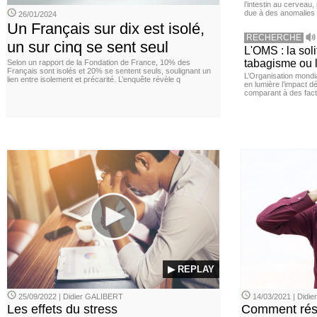
l’intestin au cerveau,
due à des anomalies d
26/01/2024
Un Français sur dix est isolé,
RECHERCHE
un sur cinq se sent seul
L'OMS : la sol
tabagisme ou l
Selon un rapport de la Fondation de France, 10% des
Français sont isolés et 20% se sentent seuls, soulignant un
L’Organisation mond
lien entre isolement et précarité. L’enquête révèle q
en lumière l’impact dé
comparant à des fact
▶ REPLAY
25/09/2022 | Didier GALIBERT
14/03/2021 | Didi
Les effets du stress
Comment rési