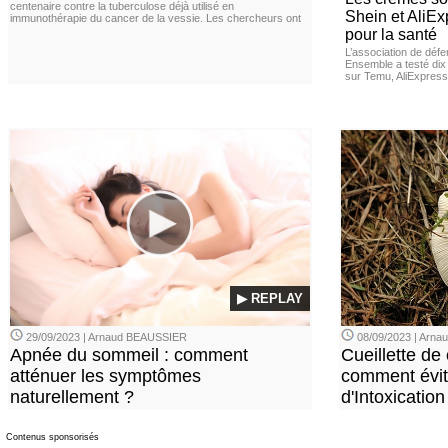
centenaire contre la tuberculose déjà utilisé en
Shein et AliE
immunothérapie du cancer de la vessie. Les chercheurs ont
pour la santé
L’association de dé
Ensemble a testé di
sur Temu, AliExpress 
▶ REPLAY
29/09/2023 | Arnaud BEAUSSIER
08/09/2023 | Arn
Apnée du sommeil : comment
Cueillette de
atténuer les symptômes
comment évite
naturellement ?
d'Intoxication
Contenus sponsorisés