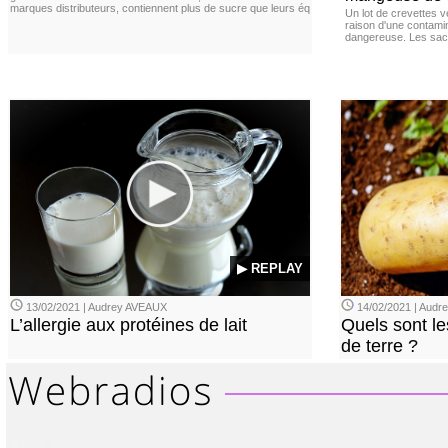
marques distributeurs, contiennent plus de sucre que leurs éq
Un lot de crevettes 
raison d'une contamina
dangereuse. Les sach
▶ REPLAY
13/02/2021 | Audrey AVEAUX
14/02/2021 | Audrey
L’allergie aux protéines de lait
Quels sont le
de terre ?