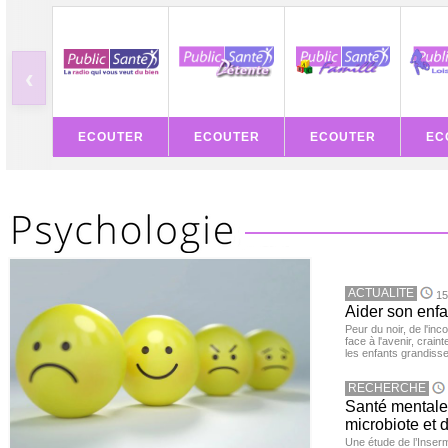
‹
ECOUTER
ECOUTER
ECOUTER
EC
ACTUALITE
15
Aider son enfa
Peur du noir, de l'i
face à l'avenir, cra
les enfants grandisse
RECHERCHE
Santé mentale 
microbiote et 
Une étude de l’Inserm