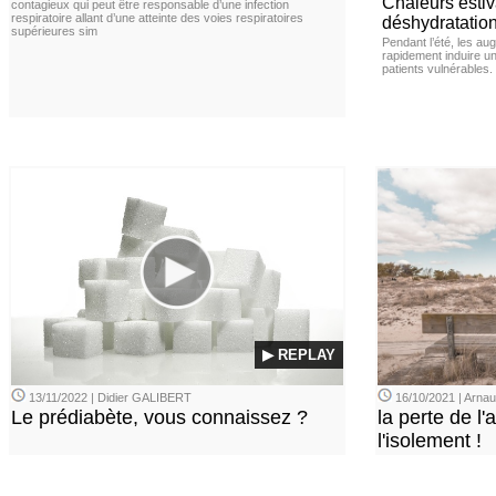
Chaleurs estiva
contagieux qui peut être responsable d’une infection
respiratoire allant d’une atteinte des voies respiratoires
déshydratation
supérieures sim
Pendant l’été, les a
rapidement induire u
patients vulnérables.
▶ REPLAY
13/11/2022 | Didier GALIBERT
16/10/2021 | Arn
Le prédiabète, vous connaissez ?
la perte de l'a
l'isolement !