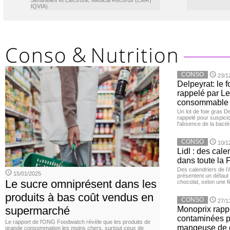
Sentinelles et Electronic Medical Records (EMR)
IQVIA).
CONSO
23/1
Delpeyrat: le f
rappelé par Le
consommable
Un lot de foie gras D
rappelé pour suspicio
l'absence de la bacté
CONSO
10/1
Lidl : des cale
dans toute la 
Des calendriers de l
15/01/2025
présentent un défaut 
Le sucre omniprésent dans les
chocolat, selon une f
produits à bas coût vendus en
CONSO
27/1
supermarché
Monoprix rappe
contaminées p
Le rapport de l'ONG Foodwatch révèle que les produits de
mangeuse de c
grande consommation les moins chers, surtout ceux de