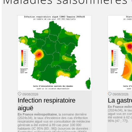
09/08/2026
09/08/2026
Infection respiratoire
La gastr
aiguë
En France métr
(2024s34), le ta
aiguë vus en con
En France métropolitaine
, la semaine dernière
été estimé à 62 
(2024s34), le taux d’incidence des cas d’infection
95% [47 ; 77]).
respiratoire aiguë vus en consultation de médecine
générale a été estimé à 89 cas pour 100 000
habitants (IC 95% [83 ; 96]) (sources de données :