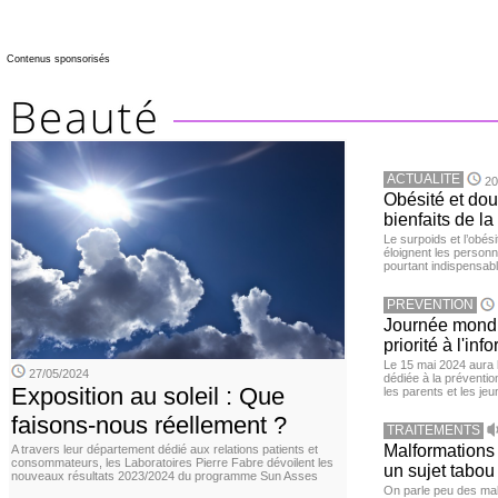
Contenus sponsorisés
ACTUALITE
20
Obésité et doul
bienfaits de l
Le surpoids et l’obési
éloignent les personn
pourtant indispensabl
PREVENTION
Journée mondia
priorité à l'in
Le 15 mai 2024 aura l
27/05/2024
dédiée à la préventio
Exposition au soleil : Que
les parents et les je
faisons-nous réellement ?
TRAITEMENTS
Malformations 
A travers leur département dédié aux relations patients et
consommateurs, les Laboratoires Pierre Fabre dévoilent les
un sujet tabou 
nouveaux résultats 2023/2024 du programme Sun Asses
On parle peu des mal