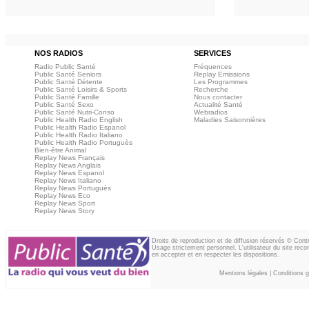
NOS RADIOS
SERVICES
Radio Public Santé
Fréquences
Public Santé Seniors
Replay Emissions
Public Santé Détente
Les Programmes
Public Santé Loisirs & Sports
Recherche
Public Santé Famille
Nous contacter
Public Santé Sexo
Actualité Santé
Public Santé Nutri-Conso
Webradios
Public Health Radio English
Maladies Saisonnières
Public Health Radio Espanol
Public Health Radio Italiano
Public Health Radio Portuguès
Bien-être Animal
Replay News Français
Replay News Anglais
Replay News Espanol
Replay News Italiano
Replay News Portuguès
Replay News Eco
Replay News Sport
Replay News Story
Droits de reproduction et de diffusion réservés © Con
Usage strictement personnel. L'utilisateur du site reco
en accepter et en respecter les dispositions.
Mentions légales
|
Conditions gé