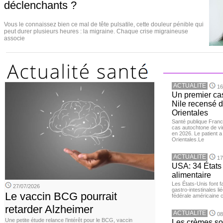
déclenchants ?
Vous le connaissez bien ce mal de tête pulsatile, cette douleur pénible qui
peut durer plusieurs heures : la migraine. Chaque crise migraineuse
associe
ACTUALITE
16
Un premier ca
Nile recensé 
Orientales
Santé publique Franc
cas autochtone de vi
en 2026. Le patient a
Orientales.Le
ACTUALITE
17
USA: 34 États 
alimentaire
Les États-Unis font 
27/07/2026
gastro-intestinales li
Le vaccin BCG pourrait
fédérale américaine 
retarder Alzheimer
ACTUALITE
08
Une petite étude relance l’intérêt pour le BCG, vaccin
Les crèmes so