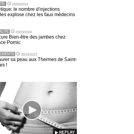
TE
26/03/2024
tique: le nombre d'injections
ales explose chez les faux médecins
ALITE
25/03/2024
ure Bien-être des jambes chez
nce Pornic
TEMENTS
30/10/2023
urer sa peau aux Thermes de Saint-
is !
▶ REPLAY