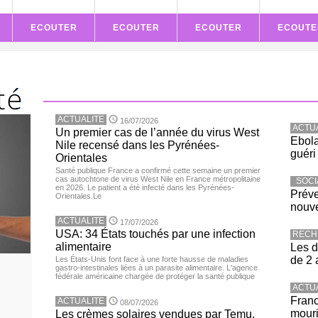
ECOUTER
ECOUTER
ECOUTER
ECOUTE
ACTUALITE
16/07/2026
ACTU
Un premier cas de l’année du virus West
Ebola
Nile recensé dans les Pyrénées-
guéri
Orientales
Santé publique France a confirmé cette semaine un premier
cas autochtone de virus West Nile en France métropolitaine
SOCI
en 2026. Le patient a été infecté dans les Pyrénées-
Préve
Orientales.Le
nouve
ACTUALITE
17/07/2026
USA: 34 États touchés par une infection
RECH
alimentaire
Les d
de 2 
Les États-Unis font face à une forte hausse de maladies
gastro-intestinales liées à un parasite alimentaire. L'agence
fédérale américaine chargée de protéger la santé publique
ACTU
Franc
ACTUALITE
08/07/2026
mouri
Les crèmes solaires vendues par Temu,