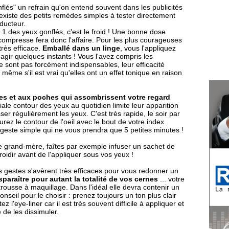
flés" un refrain qu'on entend souvent dans les publicités
l existe des petits remèdes simples à tester directement
éducteur.
1 des yeux gonflés, c'est le froid ! Une bonne dose
compresse fera donc l'affaire. Pour les plus courageuses
très efficace.
Emballé dans un linge
, vous l'appliquez
agir quelques instants ! Vous l'avez compris les
 sont pas forcément indispensables, leur efficacité
é
même s'il est vrai qu'elles ont un effet tonique en raison
es et aux poches qui assombrissent votre regard
iale contour des yeux au quotidien limite leur apparition
r régulièrement les yeux. C'est très rapide, le soir par
rez le contour de l'oeil avec le bout de votre index
Un geste simple qui ne vous prendra que 5 petites minutes !
 grand-mère, faîtes par exemple infuser un sachet de
oidir avant de l'appliquer sous vos yeux !
ts gestes s'avèrent très efficaces pour vous redonner un
sparaître pour autant la totalité de vos cernes
... votre
rousse à maquillage. Dans l'idéal elle devra contenir un
onseil pour le choisir : prenez toujours un ton plus clair
ez l'eye-liner car il est très souvent difficile à appliquer et
 de les dissimuler.