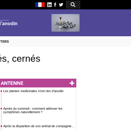
TTERS
és, cernés