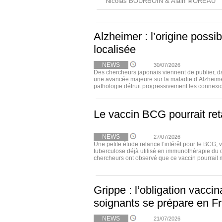
Nicolas BOURBOIN & Alain MOREAU
Alzheimer : l’origine possi
localisée
NEWS
30/07/2026
Des chercheurs japonais viennent de publier, 
une avancée majeure sur la maladie d’Alzheimer
pathologie détruit progressivement les connexio
Le vaccin BCG pourrait ret
NEWS
27/07/2026
Une petite étude relance l’intérêt pour le BCG, 
tuberculose déjà utilisé en immunothérapie du 
chercheurs ont observé que ce vaccin pourrait m
Grippe : l’obligation vacci
soignants se prépare en F
NEWS
21/07/2026