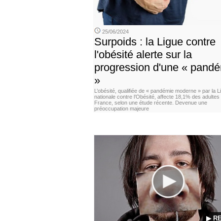
25/06/2024
Surpoids : la Ligue contre
l'obésité alerte sur la
progression d'une « pand
»
L’obésité, qualifiée de « pandémie moderne » par la L
nationale contre l’Obésité, affecte 18,1% des adultes
France, selon une étude récente. Devenue une
préoccupation majeure
▶ R