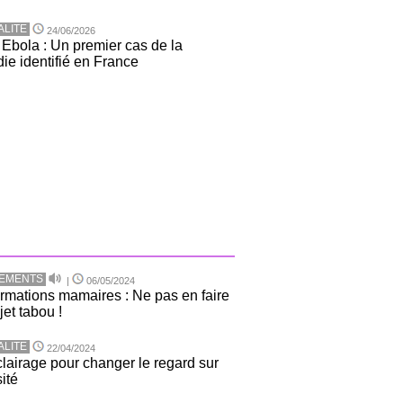
ALITE
24/06/2026
 Ebola : Un premier cas de la
ie identifié en France
TEMENTS
|
06/05/2024
rmations mamaires : Ne pas en faire
jet tabou !
ALITE
22/04/2024
lairage pour changer le regard sur
sité