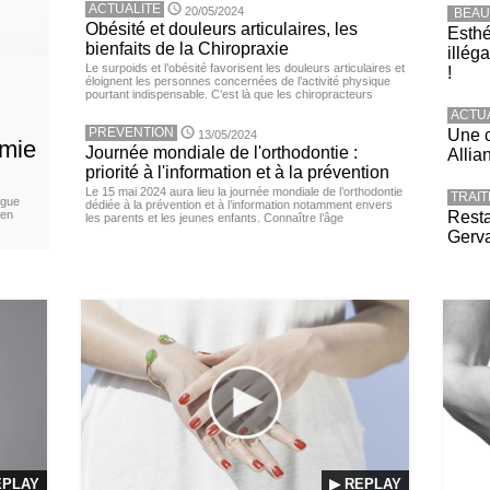
ACTUALITE
20/05/2024
BEAU
Obésité et douleurs articulaires, les
Esthé
bienfaits de la Chiropraxie
illég
Le surpoids et l’obésité favorisent les douleurs articulaires et
!
éloignent les personnes concernées de l’activité physique
pourtant indispensable. C’est là que les chiropracteurs
ACTU
PREVENTION
Une c
13/05/2024
émie
Journée mondiale de l'orthodontie :
Allia
priorité à l'information et à la prévention
Le 15 mai 2024 aura lieu la journée mondiale de l’orthodontie
TRAI
igue
dédiée à la prévention et à l’information notamment envers
 en
Resta
les parents et les jeunes enfants. Connaître l’âge
Gerva
EPLAY
▶ REPLAY