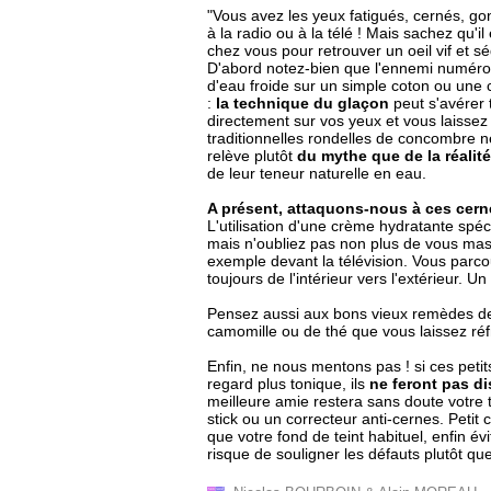
"Vous avez les yeux fatigués, cernés, gon
à la radio ou à la télé ! Mais sachez qu'i
chez vous pour retrouver un oeil vif et s
D'abord notez-bien que l'ennemi numéro 
d'eau froide sur un simple coton ou une 
:
la technique du glaçon
peut s'avérer 
directement sur vos yeux et vous laissez 
traditionnelles rondelles de concombre ne
relève plutôt
du mythe que de la réalit
de leur teneur naturelle en eau.
A présent, attaquons-nous à ces cern
L'utilisation d'une crème hydratante spéc
mais n'oubliez pas non plus de vous masse
exemple devant la télévision. Vous parcou
toujours de l'intérieur vers l'extérieur. 
Pensez aussi aux bons vieux remèdes de
camomille ou de thé que vous laissez réfr
Enfin, ne nous mentons pas ! si ces peti
regard plus tonique, ils
ne feront pas di
meilleure amie restera sans doute votre t
stick ou un correcteur anti-cernes. Petit c
que votre fond de teint habituel, enfin évit
risque de souligner les défauts plutôt que