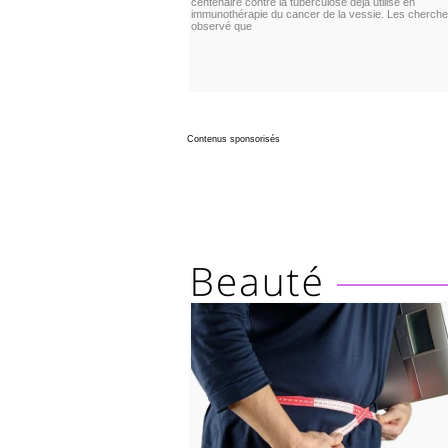
centenaire contre la tuberculose déjà utilisé en
immunothérapie du cancer de la vessie. Les cherche
observé que
Contenus sponsorisés