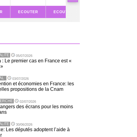
R
ECOUTER
ECOUTER
ECOUTER
ECOU
ALITE
05/07/2026
 : Le premier cas en France est «
 »
AL
03/07/2026
ntion et économies en France: les
lles propositions de la Cnam
ERCHE
02/07/2026
angers des écrans pour les moins
ans
ALITE
30/06/2026
e: Les députés adoptent l’aide à
r