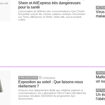
Shein et AliExpress très dangereuses
urs ont
pour la santé
ACTU
L’association de défense des consommateurs Que Choisir
Virus
Ensemble a testé dix crèmes solaires vendues récemment
malad
sur Temu, AliExpress et Shein. Selon elle, aucun produit
n’offre
TRAI
Malfo
PREVENTION
27/05/2024
un su
Exposition au soleil : Que faisons-nous
réellement ?
ACTU
A travers leur département dédié aux relations patients et
consommateurs, les Laboratoires Pierre Fabre dévoilent les
Un éc
nouveaux résultats 2023/2024 du programme Sun
l'obé
Assessment