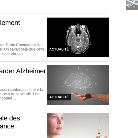
blement
dans Brain Communications,
. On savait déjà que cette
ACTUALITÉ
ns cérébrales ...
arder Alzheimer
vaccin centenaire contre la
cancer de la vessie. Les
ACTUALITÉ
oduler ...
nale des
rance