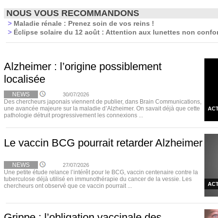
NOUS VOUS RECOMMANDONS
>
Maladie rénale : Prenez soin de vos reins !
>
Éclipse solaire du 12 août : Attention aux lunettes non confo
Alzheimer : l’origine possiblement
localisée
NEWS
30/07/2026
Des chercheurs japonais viennent de publier, dans Brain Communications,
une avancée majeure sur la maladie d’Alzheimer. On savait déjà que cette
ACT
pathologie détruit progressivement les connexions ...
Le vaccin BCG pourrait retarder Alzheimer
NEWS
27/07/2026
Une petite étude relance l’intérêt pour le BCG, vaccin centenaire contre la
tuberculose déjà utilisé en immunothérapie du cancer de la vessie. Les
ACT
chercheurs ont observé que ce vaccin pourrait ...
Grippe : l’obligation vaccinale des