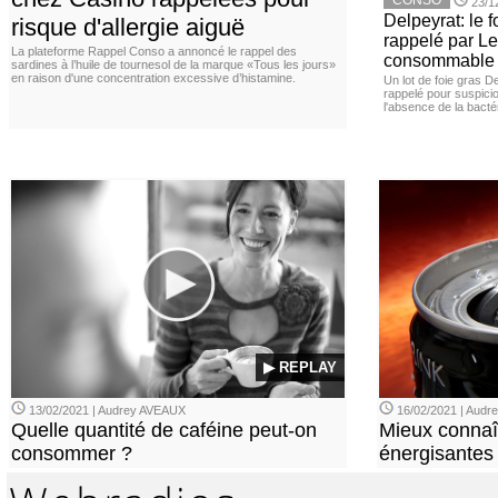
CONSO
23/1
Delpeyrat: le f
risque d'allergie aiguë
rappelé par Le
La plateforme Rappel Conso a annoncé le rappel des
consommable
sardines à l’huile de tournesol de la marque «Tous les jours»
en raison d'une concentration excessive d’histamine.
Un lot de foie gras D
rappelé pour suspicio
l'absence de la bacté
▶ REPLAY
13/02/2021 | Audrey AVEAUX
16/02/2021 | Aud
Quelle quantité de caféine peut-on
Mieux connaî
consommer ?
énergisantes