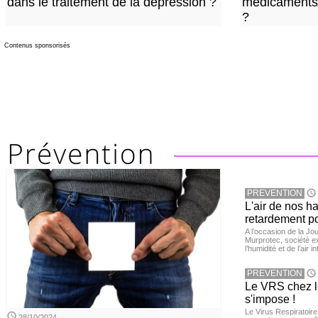
dans le traitement de la dépression ?
médicaments 
?
Contenus sponsorisés
PREVENTION
L'air de nos h
retardement po
A l’occasion de la Jour
Murprotec, société ex
l’humidité et de l’air i
PREVENTION
Le VRS chez le
s'impose !
Le Virus Respiratoire
28/10/2024