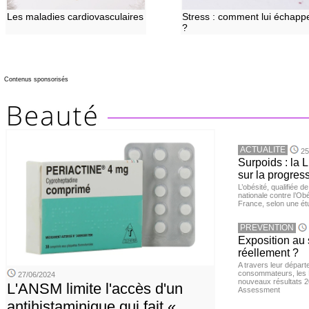
Les maladies cardiovasculaires
Stress : comment lui échapp
?
Contenus sponsorisés
ACTUALITE
25
Surpoids : la L
sur la progres
L’obésité, qualifiée 
nationale contre l’Ob
France, selon une é
PREVENTION
Exposition au 
réellement ?
A travers leur départ
consommateurs, les L
27/06/2024
nouveaux résultats 
L'ANSM limite l'accès d'un
Assessment
antihistaminique qui fait «