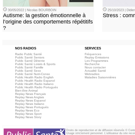
30/05/2022 | Nicolas BOURBOIN
25/10/2023 | Didi
Autisme: la gestion émotionnelle à
Stress : com
l’origine des comportements répétitifs
?
NOS RADIOS
SERVICES
Radio Public Santé
Fréquences
Public Santé Seniors
Replay Emissions
Public Santé Détente
Les Programmes
Public Santé Loisirs & Sports
Recherche
Public Santé Famille
Nous contacter
Public Santé Sexo
Actualité Santé
Public Santé Nutri-Conso
Webradios
Public Health Radio English
Maladies Saisonnières
Public Health Radio Espanol
Public Health Radio Italiano
Public Health Radio Portuguès
Bien-être Animal
Replay News Français
Replay News Anglais
Replay News Espanol
Replay News Italiano
Replay News Portuguès
Replay News Eco
Replay News Sport
Replay News Story
Droits de reproduction et de diffusion réservés © Con
Usage strictement personnel. L'utilisateur du site reco