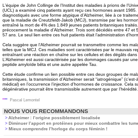
L'équipe de John Collinge de l’Institut des maladies à prions de l’Uni
(UCL) a examiné cinq patients ayant reçu ces hormones avant 1985. 
diagnostiqués avec une forme atypique d’Alzheimer, liée à ce traiteme
que la maladie de Creutzfeldt-Jakob (MCJ), transmise par les hormo
entraîné la mort de 4% des 1.849 jeunes patients britanniques traités
précocement la maladie d’Alzheimer. Trois sont décédés entre 47 et 5
57 ans. Le seul lien entre ces huit patients était l’administration d’h
Cela suggère que l’Alzheimer pourrait se transmettre comme les mala
telles que la MCJ. Ces maladies sont caractérisées par le mauvais re
entraînant une réaction en chaîne sur les cellules et des dégâts dans
L’Alzheimer est aussi caractérisée par les dommages causés par une p
peptide amyloïde bêta et une autre appelée Tau.
Cette étude confirme un lien possible entre ces deux groupes de mal
britanniques, la transmission d’Alzheimer serait “iatrogénique” (c’est
médical) en l’occurrence l’injection d’hormones de croissance. Cela 
dégénérative pourrait être transmissible autrement que par l’hérédité.
Pascal Lemontel
NOUS VOUS RECOMMANDONS
>
Alzheimer : l’origine possiblement localisée
>
Diminuer l’apport en protéines pour mieux combattre les tum
>
Mieux comprendre l’horloge du corps féminin !