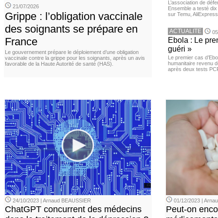
L’association de dé
21/07/2026
Ensemble a testé di
Grippe : l’obligation vaccinale
sur Temu, AliExpress 
des soignants se prépare en
ACTUALITE
05
France
Ebola : Le pre
guéri »
Le gouvernement prépare le déploiement d’une obligation
Le premier cas d’Ebo
vaccinale contre la grippe pour les soignants, après un avis
humanitaire revenu d
favorable de la Haute Autorité de santé (HAS).
après deux tests PCR n
24/10/2023 | Arnaud BEAUSSIER
01/12/2023 | Arn
ChatGPT concurrent des médecins
Peut-on enco