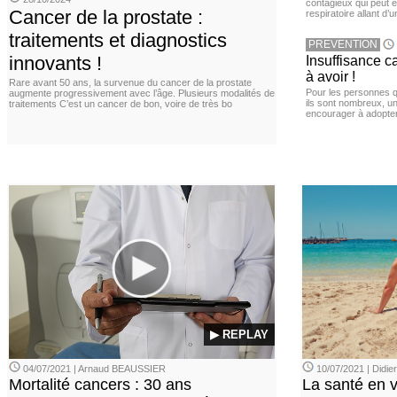
contagieux qui peut ê
Cancer de la prostate :
respiratoire allant d’
traitements et diagnostics
PREVENTION
innovants !
Insuffisance c
à avoir !
Rare avant 50 ans, la survenue du cancer de la prostate
Pour les personnes qu
augmente progressivement avec l’âge. Plusieurs modalités de
ils sont nombreux, u
traitements C’est un cancer de bon, voire de très bo
encourager à adopter
▶ REPLAY
04/07/2021 | Arnaud BEAUSSIER
10/07/2021 | Didi
Mortalité cancers : 30 ans
La santé en 