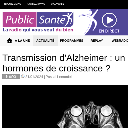
PROGRAMMES
JOURNALISTES
CONTACTS
A LA UNE
ACTUALITÉ
PROGRAMMES
REPLAY
WEBRADI
Transmission d'Alzheimer : un 
hormones de croissance ?
NEWS
31/01/2024 |
Pascal Lemontel