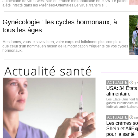
autochtone de virus West Nile en France métropolitaine en 2026. Le patient
a été infecté dans les Pyrénées-Orientales.Le virus, transmis ...
Gynécologie : les cycles hormonaux, à
tous les âges
Mesdames, vous le savez bien, votre corps est infiniment plus complexe
que celui d’un homme, en raison de la modification fréquente de vos cycles
hormonaux.
ACTUALITE
17
USA: 34 États 
alimentaire
Les États-Unis font 
gastro-intestinales li
fédérale américaine 
ACTUALITE
08
Les crèmes so
Shein et AliE
pour la santé