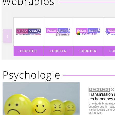
‹
ECOUTER
ECOUTER
ECOUTER
EC
RECHERCHE
Transmission d
les hormones 
Une étude britanniqu
suggère que la maladi
transmissible dans c
extractive,