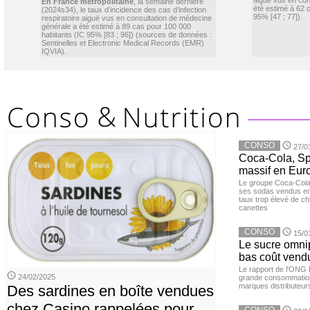
aiguë vus en con
En France métropolitaine
, la semaine dernière
été estimé à 62 
(2024s34), le taux d’incidence des cas d’infection
95% [47 ; 77]).
respiratoire aiguë vus en consultation de médecine
générale a été estimé à 89 cas pour 100 000
habitants (IC 95% [83 ; 96]) (sources de données :
Sentinelles et Electronic Medical Records (EMR)
IQVIA).
CONSO
27/0
Coca-Cola, Spr
massif en Euro
Le groupe Coca-Cola 
ses sodas vendus en 
taux trop élevé de c
canettes
CONSO
15/0
Le sucre omnip
bas coût vend
Le rapport de l'ONG 
24/02/2025
grande consommation
marques distributeur
Des sardines en boîte vendues
chez Casino rappelées pour