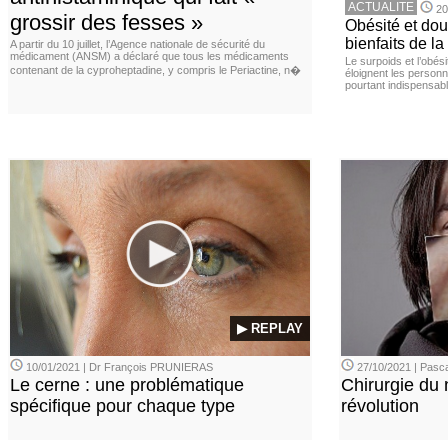
ACTUALITE
20
grossir des fesses »
Obésité et doul
bienfaits de l
A partir du 10 juillet, l’Agence nationale de sécurité du
médicament (ANSM) a déclaré que tous les médicaments
Le surpoids et l’obési
contenant de la cyproheptadine, y compris le Periactine, n�
éloignent les personn
pourtant indispensabl
▶ REPLAY
10/01/2021 | Dr François PRUNIERAS
27/10/2021 | Pasca
Le cerne : une problématique
Chirurgie du n
spécifique pour chaque type
révolution