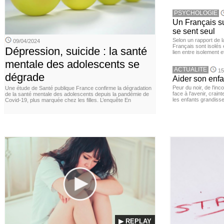
PSYCHOLOGIE
Un Français sur
se sent seul
Selon un rapport de 
09/04/2024
Français sont isolés 
Dépression, suicide : la santé
lien entre isolement e
mentale des adolescents se
ACTUALITE
15
dégrade
Aider son enfa
Peur du noir, de l'i
Une étude de Santé publique France confirme la dégradation
face à l'avenir, cra
de la santé mentale des adolescents depuis la pandémie de
les enfants grandisse
Covid-19, plus marquée chez les filles. L’enquête En
▶ REPLAY