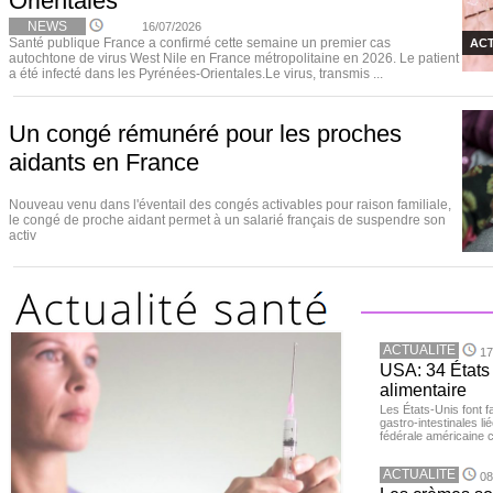
Orientales
NEWS
16/07/2026
Santé publique France a confirmé cette semaine un premier cas
ACT
autochtone de virus West Nile en France métropolitaine en 2026. Le patient
a été infecté dans les Pyrénées-Orientales.Le virus, transmis ...
Un congé rémunéré pour les proches
aidants en France
Nouveau venu dans l'éventail des congés activables pour raison familiale,
le congé de proche aidant permet à un salarié français de suspendre son
activ
ACTUALITE
17
USA: 34 États 
alimentaire
Les États-Unis font 
gastro-intestinales li
fédérale américaine 
ACTUALITE
08