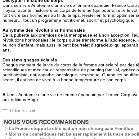
Décrypter l’histoire du corps
Dans son livre Anatomie d’une vie de femme épanouie, France Carp
Hoyau raconte l’histoire d’un corps de femme (qui pourrait être le vôtr
font vivre ses hormones au fil du temps. Rester en forme, optimiser s
humeur… tout un programme nutritionnel, sportif et psychologique.
Au rythme des révolutions hormonales
De la puberté aux prémices de la ménopause et à son acception, l’a
révolutions hormonales : le corps qui se transforme à l’adolescence, l
ou non d’enfant, mais aussi le petit bourrelet disgracieux qui apparaî
ans.
Des témoignages éclairés
Chaque moment de la vie du corps de la femme est éclairé par des 
scientifiques et médicaux : responsable de planning familial, gynécol
nutritionniste, naturopathe, oncologue, sexologue. Quand les bouffée
secret, il est bon de vivre à la bonne température de son corps.
A Lire :
Anatomie d’une vie de femme épanouie par France Carp av
aux éditions Hugo.
Didier Galibert
NOUS VOUS RECOMMANDONS
>
La France stoppe la stérilisation non chirurgicale FemBloc
>
Moins de cosmétiques fait baisser rapidement la trace de pol