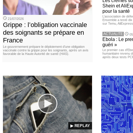
Les crèmes so
Shein et AliE
pour la santé
L’association de dé
21/07/2026
Ensemble a testé di
Grippe : l’obligation vaccinale
sur Temu, AliExpress 
des soignants se prépare en
ACTUALITE
05
France
Ebola : Le pre
guéri »
Le gouvernement prépare le déploiement d’une obligation
Le premier cas d’Ebo
vaccinale contre la grippe pour les soignants, après un avis
humanitaire revenu d
favorable de la Haute Autorité de santé (HAS).
après deux tests PCR n
▶ REPLAY