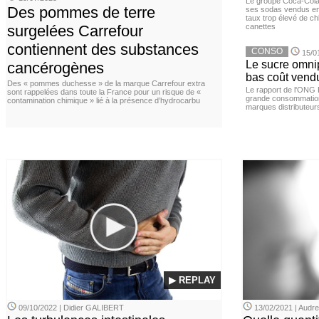
Le groupe Coca-Cola 
Des pommes de terre
ses sodas vendus en 
taux trop élevé de c
surgelées Carrefour
canettes
contiennent des substances
CONSO
15/0
Le sucre omnip
cancérogènes
bas coût vend
Des « pommes duchesse » de la marque Carrefour extra
Le rapport de l'ONG 
sont rappelées dans toute la France pour un risque de «
grande consommation
contamination chimique » lié à la présence d’hydrocarbu
marques distributeur
▶ REPLAY
09/10/2022 | Didier GALIBERT
13/02/2021 | Aud