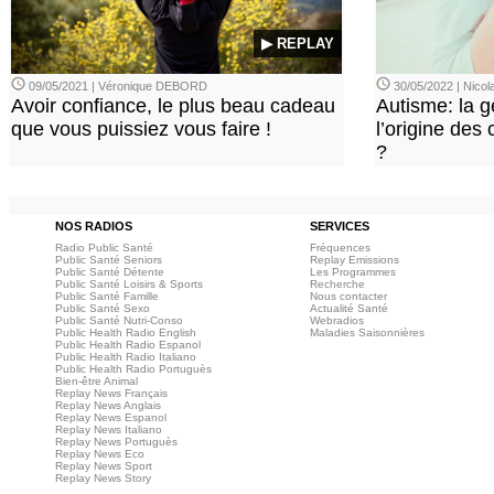
▶ REPLAY
09/05/2021 | Véronique DEBORD
30/05/2022 | Nic
Avoir confiance, le plus beau cadeau
Autisme: la g
que vous puissiez vous faire !
l’origine des
?
NOS RADIOS
SERVICES
Radio Public Santé
Fréquences
Public Santé Seniors
Replay Emissions
Public Santé Détente
Les Programmes
Public Santé Loisirs & Sports
Recherche
Public Santé Famille
Nous contacter
Public Santé Sexo
Actualité Santé
Public Santé Nutri-Conso
Webradios
Public Health Radio English
Maladies Saisonnières
Public Health Radio Espanol
Public Health Radio Italiano
Public Health Radio Portuguès
Bien-être Animal
Replay News Français
Replay News Anglais
Replay News Espanol
Replay News Italiano
Replay News Portuguès
Replay News Eco
Replay News Sport
Replay News Story