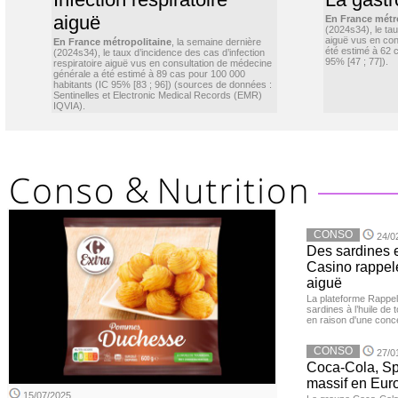
aiguë
En France métr
(2024s34), le ta
aiguë vus en con
En France métropolitaine
, la semaine dernière
été estimé à 62 
(2024s34), le taux d’incidence des cas d’infection
95% [47 ; 77]).
respiratoire aiguë vus en consultation de médecine
générale a été estimé à 89 cas pour 100 000
habitants (IC 95% [83 ; 96]) (sources de données :
Sentinelles et Electronic Medical Records (EMR)
IQVIA).
CONSO
24/0
Des sardines 
Casino rappelé
aiguë
La plateforme Rappel
sardines à l’huile de
en raison d'une conc
CONSO
27/0
Coca-Cola, Spr
massif en Euro
15/07/2025