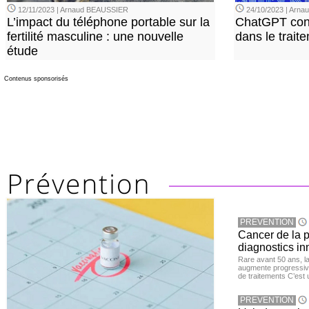
12/11/2023 | Arnaud BEAUSSIER
24/10/2023 | Arn
L’impact du téléphone portable sur la
ChatGPT con
fertilité masculine : une nouvelle
dans le trait
étude
Contenus sponsorisés
PREVENTION
Cancer de la pr
diagnostics in
Rare avant 50 ans, l
augmente progressive
de traitements C’est 
PREVENTION