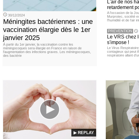
L'air de nos h
retardement po
A l’occasion de la Jour
30/12/2024
Murprotec, société ex
Méningites bactériennes : une
l’humidité et de l’air i
vaccination élargie dès le 1er
PREVENTION
janvier 2025
Le VRS chez le
s'impose !
À partir du 1er janvier, la vaccination contre les
Le Virus Respiratoire
méningocoques sera élargie en France en raison de
contagieux qui peut ê
l'augmentation des infections graves. Les méningocoques,
respiratoire allant d’
des bactérie
▶ REPLAY