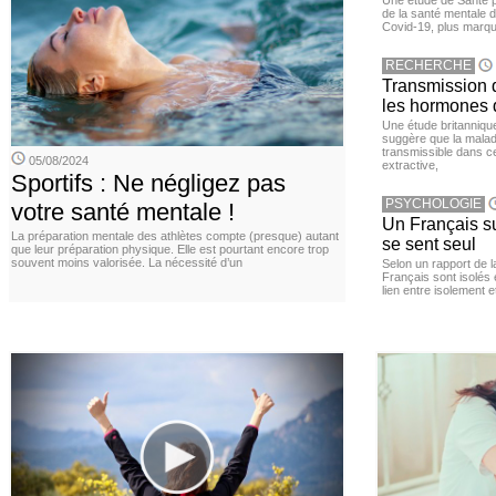
Une étude de Santé p
de la santé mentale 
Covid-19, plus marqué
RECHERCHE
Transmission d
les hormones 
Une étude britanniqu
suggère que la maladi
transmissible dans c
05/08/2024
extractive,
Sportifs : Ne négligez pas
PSYCHOLOGIE
votre santé mentale !
Un Français sur
La préparation mentale des athlètes compte (presque) autant
se sent seul
que leur préparation physique. Elle est pourtant encore trop
souvent moins valorisée. La nécessité d’un
Selon un rapport de 
Français sont isolés 
lien entre isolement e