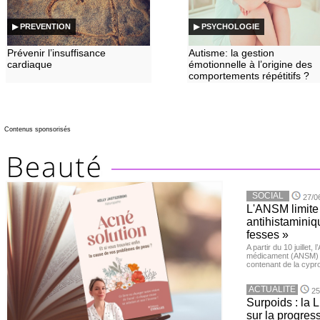
▶ PREVENTION
▶ PSYCHOLOGIE
Prévenir l’insuffisance
Autisme: la gestion
cardiaque
émotionnelle à l’origine des
comportements répétitifs ?
Contenus sponsorisés
SOCIAL
27/0
L'ANSM limite 
antihistaminiqu
fesses »
A partir du 10 juillet,
médicament (ANSM) a
contenant de la cypro
ACTUALITE
25
Surpoids : la L
sur la progres