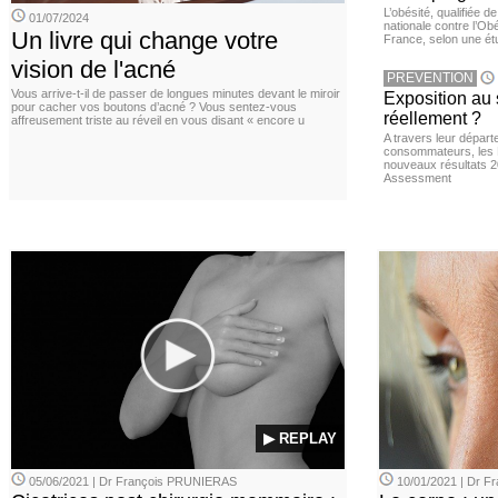
L’obésité, qualifiée 
01/07/2024
nationale contre l’Ob
Un livre qui change votre
France, selon une é
vision de l'acné
PREVENTION
Vous arrive-t-il de passer de longues minutes devant le miroir
Exposition au 
pour cacher vos boutons d’acné ? Vous sentez-vous
réellement ?
affreusement triste au réveil en vous disant « encore u
A travers leur départ
consommateurs, les L
nouveaux résultats 
Assessment
▶ REPLAY
05/06/2021 | Dr François PRUNIERAS
10/01/2021 | Dr 