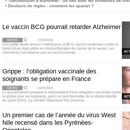
>
Transmission d'Alzheimer : un lien avec les hormones de cro
>
Douleurs de règles : comment les apaiser ?
Le vaccin BCG pourrait retarder Alzheimer
NEWS
27/07/2026
Une petite étude relance l’intérêt pour le BCG, vaccin centenaire contre la
tuberculose déjà utilisé en immunothérapie du cancer de la vessie. Les
ACT
chercheurs ont observé que ce vaccin pourrait ...
Grippe : l’obligation vaccinale des
soignants se prépare en France
NEWS
21/07/2026
Le gouvernement prépare le déploiement d’une obligation vaccinale contre
la grippe pour les soignants, après un avis favorable de la Haute Autorité
ACT
de santé (HAS). La ministre Stéphanie Rist annonce ...
Un premier cas de l’année du virus West
Nile recensé dans les Pyrénées-