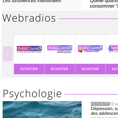
Les turbulences intestinales
Quelle quanti
consommer 
‹
ECOUTER
ECOUTER
ECOUTER
EC
ACTUALITE
09
Dépression, su
des adolescen