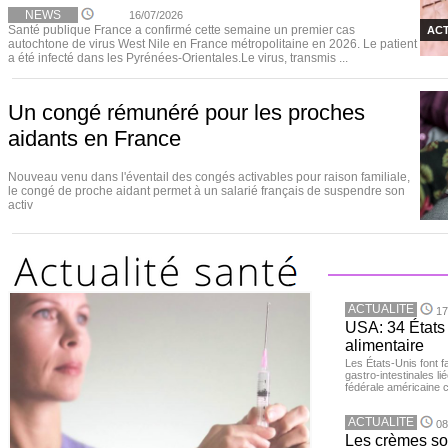
NEWS
16/07/2026
Santé publique France a confirmé cette semaine un premier cas
ACT
autochtone de virus West Nile en France métropolitaine en 2026. Le patient
a été infecté dans les Pyrénées-Orientales.Le virus, transmis ...
Un congé rémunéré pour les proches
aidants en France
Nouveau venu dans l'éventail des congés activables pour raison familiale,
le congé de proche aidant permet à un salarié français de suspendre son
activ
ACTUALITE
17
USA: 34 États 
alimentaire
Les États-Unis font 
gastro-intestinales li
fédérale américaine 
ACTUALITE
08
Les crèmes so