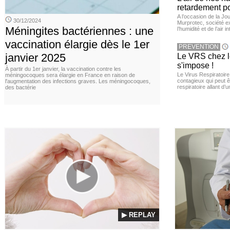
retardement po
A l’occasion de la Jour
30/12/2024
Murprotec, société ex
Méningites bactériennes : une
l’humidité et de l’air i
vaccination élargie dès le 1er
PREVENTION
janvier 2025
Le VRS chez le
s'impose !
À partir du 1er janvier, la vaccination contre les
Le Virus Respiratoire
méningocoques sera élargie en France en raison de
contagieux qui peut ê
l'augmentation des infections graves. Les méningocoques,
respiratoire allant d’
des bactérie
▶ REPLAY