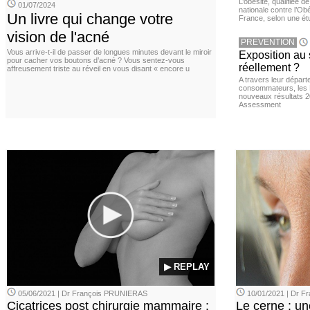
L’obésité, qualifiée 
01/07/2024
nationale contre l’Ob
Un livre qui change votre
France, selon une é
vision de l'acné
PREVENTION
Vous arrive-t-il de passer de longues minutes devant le miroir
Exposition au 
pour cacher vos boutons d’acné ? Vous sentez-vous
réellement ?
affreusement triste au réveil en vous disant « encore u
A travers leur départ
consommateurs, les L
nouveaux résultats 
Assessment
▶ REPLAY
05/06/2021 | Dr François PRUNIERAS
10/01/2021 | Dr 
Cicatrices post chirurgie mammaire :
Le cerne : u