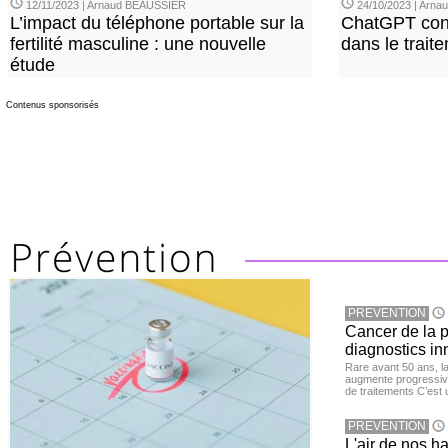
12/11/2023 | Arnaud BEAUSSIER
24/10/2023 | Arn
L’impact du téléphone portable sur la
ChatGPT con
fertilité masculine : une nouvelle
dans le trait
étude
Contenus sponsorisés
PREVENTION
Cancer de la pr
diagnostics in
Rare avant 50 ans, l
augmente progressive
de traitements C’est 
PREVENTION
L'air de nos h