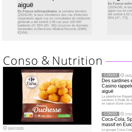
aiguë
En France métr
(2024s34), le ta
aiguë vus en con
En France métropolitaine
, la semaine dernière
été estimé à 62 
(2024s34), le taux d’incidence des cas d’infection
95% [47 ; 77]).
respiratoire aiguë vus en consultation de médecine
générale a été estimé à 89 cas pour 100 000
habitants (IC 95% [83 ; 96]) (sources de données :
Sentinelles et Electronic Medical Records (EMR)
IQVIA).
CONSO
24/0
Des sardines 
Casino rappelé
aiguë
La plateforme Rappel
sardines à l’huile de
en raison d'une conc
CONSO
27/0
Coca-Cola, Spr
massif en Euro
15/07/2025
Le groupe Coca-Cola 