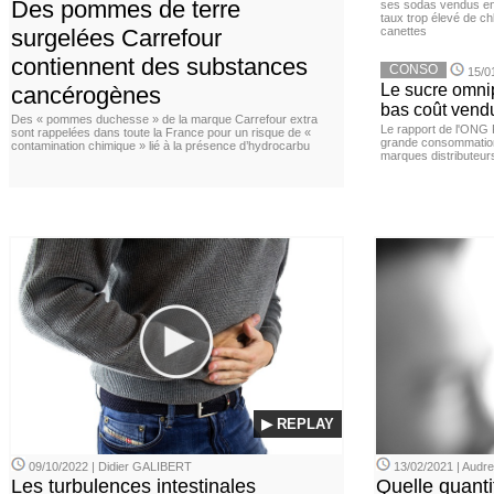
Des pommes de terre
ses sodas vendus en 
taux trop élevé de c
surgelées Carrefour
canettes
contiennent des substances
CONSO
15/0
Le sucre omnip
cancérogènes
bas coût vend
Des « pommes duchesse » de la marque Carrefour extra
Le rapport de l'ONG 
sont rappelées dans toute la France pour un risque de «
grande consommation
contamination chimique » lié à la présence d’hydrocarbu
marques distributeur
▶ REPLAY
09/10/2022 | Didier GALIBERT
13/02/2021 | Aud
Les turbulences intestinales
Quelle quanti