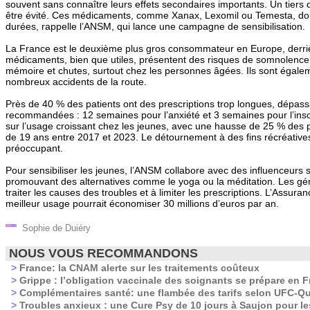
souvent sans connaître leurs effets secondaires importants. Un tiers d
être évité. Ces médicaments, comme Xanax, Lexomil ou Temesta, doiv
durées, rappelle l’ANSM, qui lance une campagne de sensibilisation.
La France est le deuxième plus gros consommateur en Europe, derri
médicaments, bien que utiles, présentent des risques de somnolence
mémoire et chutes, surtout chez les personnes âgées. Ils sont égale
nombreux accidents de la route.
Près de 40 % des patients ont des prescriptions trop longues, dépass
recommandées : 12 semaines pour l’anxiété et 3 semaines pour l’ins
sur l’usage croissant chez les jeunes, avec une hausse de 25 % des p
de 19 ans entre 2017 et 2023. Le détournement à des fins récréative
préoccupant.
Pour sensibiliser les jeunes, l’ANSM collabore avec des influenceurs 
promouvant des alternatives comme le yoga ou la méditation. Les gé
traiter les causes des troubles et à limiter les prescriptions. L’Assur
meilleur usage pourrait économiser 30 millions d’euros par an.
Sophie de Duiéry
NOUS VOUS RECOMMANDONS
>
France: la CNAM alerte sur les traitements coûteux
>
Grippe : l’obligation vaccinale des soignants se prépare en 
>
Complémentaires santé: une flambée des tarifs selon UFC-Qu
>
Troubles anxieux : une Cure Psy de 10 jours à Saujon pour les