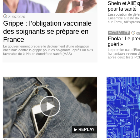
Shein et AliE
pour la santé
L’association de dé
21/07/2026
Ensemble a testé di
Grippe : l’obligation vaccinale
sur Temu, AliExpress 
des soignants se prépare en
ACTUALITE
05
France
Ebola : Le pre
guéri »
Le gouvernement prépare le déploiement d’une obligation
Le premier cas d’Ebo
vaccinale contre la grippe pour les soignants, après un avis
humanitaire revenu d
favorable de la Haute Autorité de santé (HAS).
après deux tests PCR n
▶ REPLAY