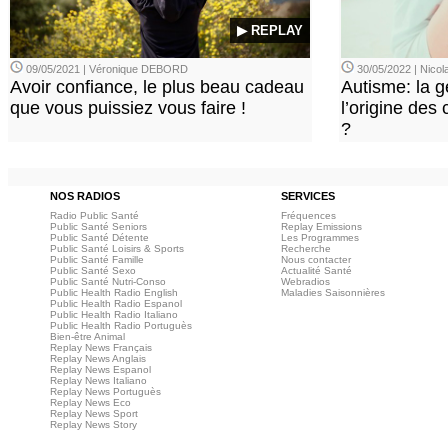
▶ REPLAY
09/05/2021 | Véronique DEBORD
30/05/2022 | Nic
Avoir confiance, le plus beau cadeau
Autisme: la g
que vous puissiez vous faire !
l’origine des
?
NOS RADIOS
SERVICES
Radio Public Santé
Fréquences
Public Santé Seniors
Replay Emissions
Public Santé Détente
Les Programmes
Public Santé Loisirs & Sports
Recherche
Public Santé Famille
Nous contacter
Public Santé Sexo
Actualité Santé
Public Santé Nutri-Conso
Webradios
Public Health Radio English
Maladies Saisonnières
Public Health Radio Espanol
Public Health Radio Italiano
Public Health Radio Portuguès
Bien-être Animal
Replay News Français
Replay News Anglais
Replay News Espanol
Replay News Italiano
Replay News Portuguès
Replay News Eco
Replay News Sport
Replay News Story