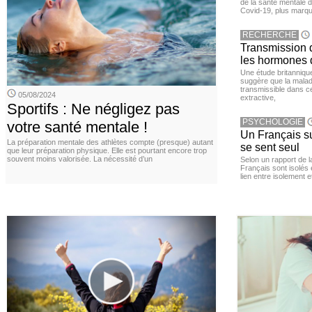
de la santé mentale 
Covid-19, plus marqué
RECHERCHE
Transmission d
les hormones 
Une étude britanniqu
suggère que la maladi
transmissible dans c
05/08/2024
extractive,
Sportifs : Ne négligez pas
PSYCHOLOGIE
votre santé mentale !
Un Français sur
La préparation mentale des athlètes compte (presque) autant
se sent seul
que leur préparation physique. Elle est pourtant encore trop
souvent moins valorisée. La nécessité d’un
Selon un rapport de 
Français sont isolés 
lien entre isolement e