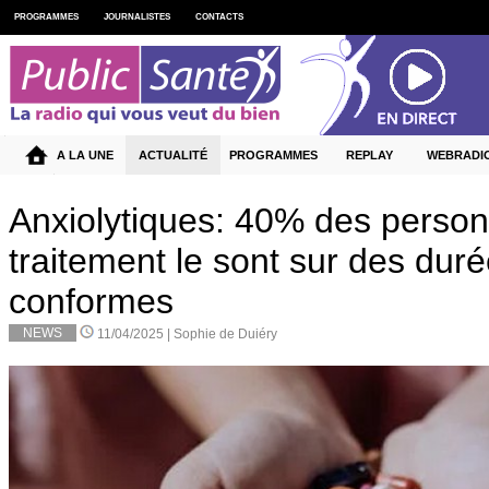
PROGRAMMES
JOURNALISTES
CONTACTS
A LA UNE
ACTUALITÉ
PROGRAMMES
REPLAY
WEBRADI
Anxiolytiques: 40% des perso
traitement le sont sur des dur
conformes
NEWS
11/04/2025 |
Sophie de Duiéry