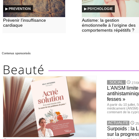
▶ PREVENTION
▶ PSYCHOLOGIE
Prévenir l’insuffisance
Autisme: la gestion
cardiaque
émotionnelle à l’origine des
comportements répétitifs ?
Contenus sponsorisés
SOCIAL
27/0
L'ANSM limite 
antihistaminiqu
fesses »
A partir du 10 juillet,
médicament (ANSM) a
contenant de la cypro
ACTUALITE
25
Surpoids : la L
sur la progres