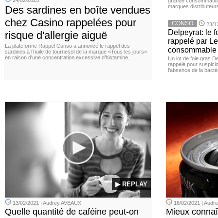
24/02/2025
grande consommation
marques distributeur
Des sardines en boîte vendues
chez Casino rappelées pour
CONSO
23/1
Delpeyrat: le f
risque d'allergie aiguë
rappelé par Le
La plateforme Rappel Conso a annoncé le rappel des
consommable
sardines à l’huile de tournesol de la marque «Tous les jours»
en raison d'une concentration excessive d’histamine.
Un lot de foie gras D
rappelé pour suspicio
l'absence de la bacté
▶ REPLAY
13/02/2021 | Audrey AVEAUX
16/02/2021 | Aud
Quelle quantité de caféine peut-on
Mieux connaî