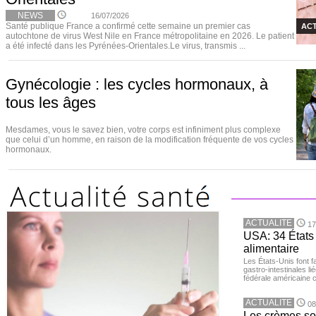
NEWS
16/07/2026
Santé publique France a confirmé cette semaine un premier cas
ACT
autochtone de virus West Nile en France métropolitaine en 2026. Le patient
a été infecté dans les Pyrénées-Orientales.Le virus, transmis ...
Gynécologie : les cycles hormonaux, à
tous les âges
Mesdames, vous le savez bien, votre corps est infiniment plus complexe
que celui d’un homme, en raison de la modification fréquente de vos cycles
hormonaux.
ACTUALITE
17
USA: 34 États 
alimentaire
Les États-Unis font 
gastro-intestinales li
fédérale américaine 
ACTUALITE
08
Les crèmes so