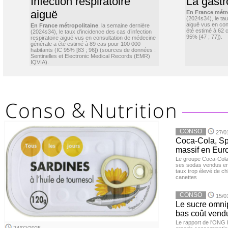
Infection respiratoire
La gastr
aiguë
En France métr
(2024s34), le ta
aiguë vus en con
En France métropolitaine
, la semaine dernière
été estimé à 62 
(2024s34), le taux d’incidence des cas d’infection
95% [47 ; 77]).
respiratoire aiguë vus en consultation de médecine
générale a été estimé à 89 cas pour 100 000
habitants (IC 95% [83 ; 96]) (sources de données :
Sentinelles et Electronic Medical Records (EMR)
IQVIA).
CONSO
27/0
Coca-Cola, Spr
massif en Euro
Le groupe Coca-Cola 
ses sodas vendus en 
taux trop élevé de c
canettes
CONSO
15/0
Le sucre omnip
bas coût vend
Le rapport de l'ONG 