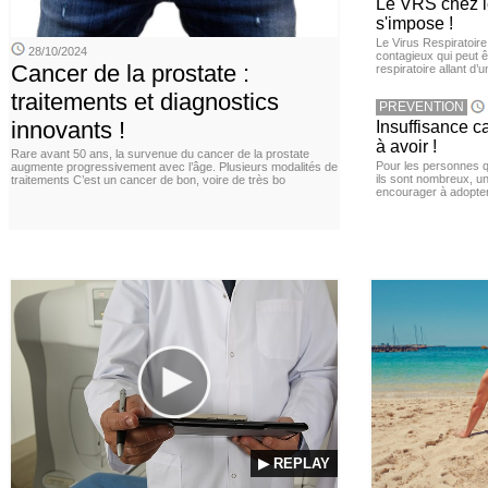
Le VRS chez le
s'impose !
Le Virus Respiratoire
28/10/2024
contagieux qui peut ê
Cancer de la prostate :
respiratoire allant d’
traitements et diagnostics
PREVENTION
innovants !
Insuffisance c
à avoir !
Rare avant 50 ans, la survenue du cancer de la prostate
Pour les personnes qu
augmente progressivement avec l’âge. Plusieurs modalités de
ils sont nombreux, u
traitements C’est un cancer de bon, voire de très bo
encourager à adopter
▶ REPLAY