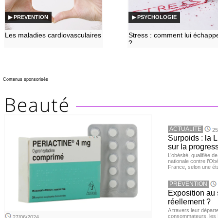
▶ PREVENTION
▶ PSYCHOLOGIE
Les maladies cardiovasculaires
Stress : comment lui échapp
?
Contenus sponsorisés
ACTUALITE
25
Surpoids : la L
sur la progres
L’obésité, qualifiée 
nationale contre l’Ob
France, selon une é
PREVENTION
Exposition au 
réellement ?
A travers leur départ
consommateurs, les L
27/06/2024