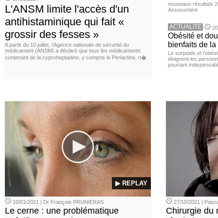
nouveaux résultats 
L'ANSM limite l'accès d'un
Assessment
antihistaminique qui fait «
ACTUALITE
20
grossir des fesses »
Obésité et doul
bienfaits de l
A partir du 10 juillet, l’Agence nationale de sécurité du
médicament (ANSM) a déclaré que tous les médicaments
Le surpoids et l’obési
contenant de la cyproheptadine, y compris le Periactine, n�
éloignent les personn
pourtant indispensabl
▶ REPLAY
10/01/2021 | Dr François PRUNIERAS
27/10/2021 | Pasca
Le cerne : une problématique
Chirurgie du n