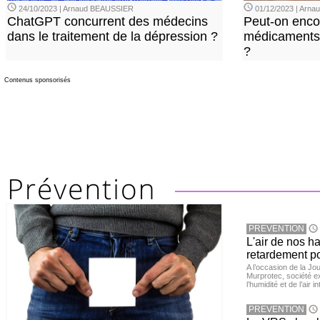
24/10/2023 | Arnaud BEAUSSIER
01/12/2023 | Arn
ChatGPT concurrent des médecins
Peut-on enco
dans le traitement de la dépression ?
médicaments 
?
Contenus sponsorisés
PREVENTION
L'air de nos h
retardement po
A l’occasion de la Jour
Murprotec, société ex
l’humidité et de l’air i
PREVENTION