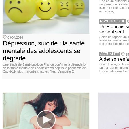
Une étude britanniqu
suggère que la maladi
transmissible dans c
extractive,
PSYCHOLOGIE
Un Français sur
se sent seul
Selon un rapport de 
09/04/2024
Français sont isolés 
Dépression, suicide : la santé
lien entre isolement e
mentale des adolescents se
ACTUALITE
15
dégrade
Aider son enfa
Peur du noir, de l'i
Une étude de Santé publique France confirme la dégradation
face à l'avenir, cra
de la santé mentale des adolescents depuis la pandémie de
les enfants grandisse
Covid-19, plus marquée chez les filles. L’enquête En