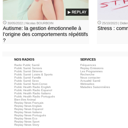
▶ REPLAY
30/05/2022 | Nicolas BOURBOIN
25/10/2023 | Didi
Autisme: la gestion émotionnelle à
Stress : com
l’origine des comportements répétitifs
?
NOS RADIOS
SERVICES
Radio Public Santé
Fréquences
Public Santé Seniors
Replay Emissions
Public Santé Détente
Les Programmes
Public Santé Loisirs & Sports
Recherche
Public Santé Famille
Nous contacter
Public Santé Sexo
Actualité Santé
Public Santé Nutri-Conso
Webradios
Public Health Radio English
Maladies Saisonnières
Public Health Radio Espanol
Public Health Radio Italiano
Public Health Radio Portuguès
Bien-être Animal
Replay News Français
Replay News Anglais
Replay News Espanol
Replay News Italiano
Replay News Portuguès
Replay News Eco
Replay News Sport
Replay News Story