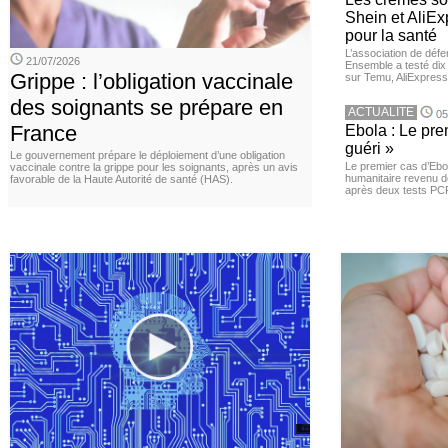
Shein et AliE
pour la santé
L’association de dé
21/07/2026
Ensemble a testé di
Grippe : l’obligation vaccinale
sur Temu, AliExpress 
des soignants se prépare en
ACTUALITE
05
France
Ebola : Le pre
guéri »
Le gouvernement prépare le déploiement d’une obligation
Le premier cas d’Ebo
vaccinale contre la grippe pour les soignants, après un avis
humanitaire revenu d
favorable de la Haute Autorité de santé (HAS).
après deux tests PCR n