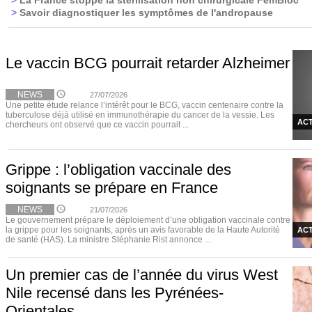
>
La France stoppe la stérilisation non chirurgicale FemBloc
>
Savoir diagnostiquer les symptômes de l'andropause
Le vaccin BCG pourrait retarder Alzheimer
NEWS
27/07/2026
Une petite étude relance l’intérêt pour le BCG, vaccin centenaire contre la
tuberculose déjà utilisé en immunothérapie du cancer de la vessie. Les
ACT
chercheurs ont observé que ce vaccin pourrait ...
Grippe : l’obligation vaccinale des
soignants se prépare en France
NEWS
21/07/2026
Le gouvernement prépare le déploiement d’une obligation vaccinale contre
la grippe pour les soignants, après un avis favorable de la Haute Autorité
ACT
de santé (HAS). La ministre Stéphanie Rist annonce ...
Un premier cas de l’année du virus West
Nile recensé dans les Pyrénées-
Orientales