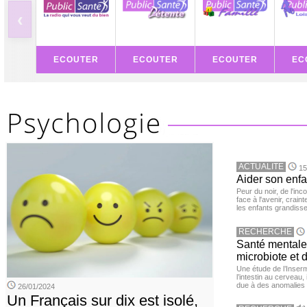
‹
ECOUTER
ECOUTER
ECOUTER
EC
ACTUALITE
15
Aider son enfa
Peur du noir, de l'i
face à l'avenir, cra
les enfants grandisse
RECHERCHE
Santé mentale 
microbiote et 
Une étude de l’Inserm
l’intestin au cerveau,
due à des anomalies d
26/01/2024
Un Français sur dix est isolé,