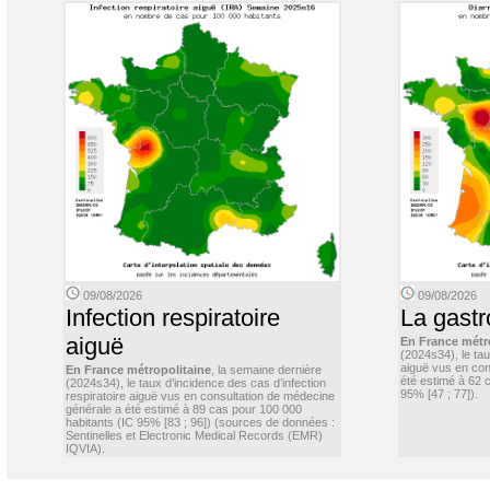
09/08/2026
09/08/2026
Infection respiratoire
La gastr
aiguë
En France métr
(2024s34), le ta
aiguë vus en con
En France métropolitaine
, la semaine dernière
été estimé à 62 
(2024s34), le taux d’incidence des cas d’infection
95% [47 ; 77]).
respiratoire aiguë vus en consultation de médecine
générale a été estimé à 89 cas pour 100 000
habitants (IC 95% [83 ; 96]) (sources de données :
Sentinelles et Electronic Medical Records (EMR)
IQVIA).