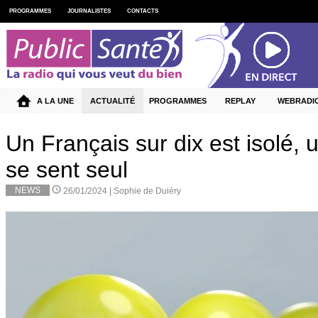
PROGRAMMES
JOURNALISTES
CONTACTS
A LA UNE
ACTUALITÉ
PROGRAMMES
REPLAY
WEBRADI
Un Français sur dix est isolé, 
se sent seul
NEWS
26/01/2024 |
Sophie de Duiéry