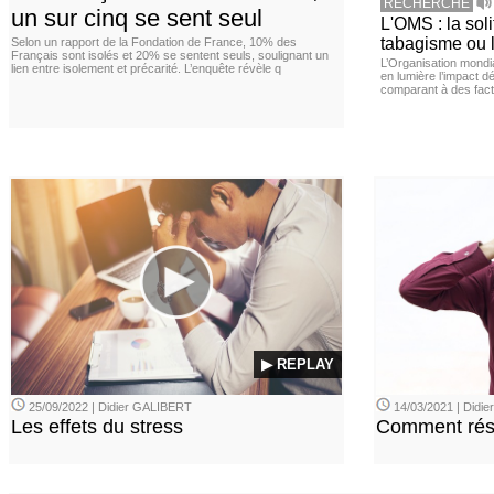
RECHERCHE
un sur cinq se sent seul
L'OMS : la sol
tabagisme ou l
Selon un rapport de la Fondation de France, 10% des
Français sont isolés et 20% se sentent seuls, soulignant un
L’Organisation mond
lien entre isolement et précarité. L’enquête révèle q
en lumière l’impact dé
comparant à des fact
▶ REPLAY
25/09/2022 | Didier GALIBERT
14/03/2021 | Didi
Les effets du stress
Comment rési