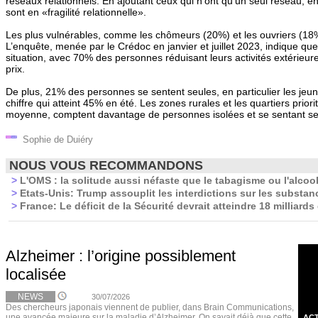
réseaux relationnels. En ajoutant ceux qui n’ont qu’un seul réseau, en
sont en «fragilité relationnelle».
Les plus vulnérables, comme les chômeurs (20%) et les ouvriers (18%)
L’enquête, menée par le Crédoc en janvier et juillet 2023, indique que 
situation, avec 70% des personnes réduisant leurs activités extérieu
prix.
De plus, 21% des personnes se sentent seules, en particulier les je
chiffre qui atteint 45% en été. Les zones rurales et les quartiers prior
moyenne, comptent davantage de personnes isolées et se sentant se
Sophie de Duiéry
NOUS VOUS RECOMMANDONS
>
L'OMS : la solitude aussi néfaste que le tabagisme ou l'alcool
>
Etats-Unis: Trump assouplit les interdictions sur les substa
>
France: Le déficit de la Sécurité devrait atteindre 18 milliards
Alzheimer : l’origine possiblement
localisée
NEWS
30/07/2026
Des chercheurs japonais viennent de publier, dans Brain Communications,
une avancée majeure sur la maladie d’Alzheimer. On savait déjà que cette
ACT