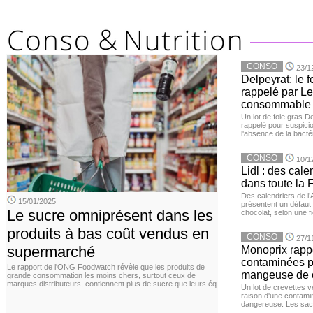
CONSO
23/1
Delpeyrat: le f
rappelé par Le
consommable
Un lot de foie gras D
rappelé pour suspicio
l'absence de la bacté
CONSO
10/1
Lidl : des cale
dans toute la 
Des calendriers de l
15/01/2025
présentent un défaut 
Le sucre omniprésent dans les
chocolat, selon une f
produits à bas coût vendus en
CONSO
27/1
supermarché
Monoprix rappe
contaminées p
Le rapport de l'ONG Foodwatch révèle que les produits de
mangeuse de c
grande consommation les moins chers, surtout ceux de
marques distributeurs, contiennent plus de sucre que leurs éq
Un lot de crevettes 
raison d'une contamina
dangereuse. Les sach