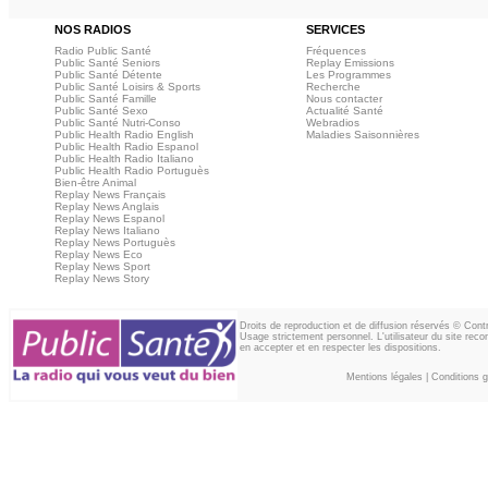
NOS RADIOS
SERVICES
Radio Public Santé
Fréquences
Public Santé Seniors
Replay Emissions
Public Santé Détente
Les Programmes
Public Santé Loisirs & Sports
Recherche
Public Santé Famille
Nous contacter
Public Santé Sexo
Actualité Santé
Public Santé Nutri-Conso
Webradios
Public Health Radio English
Maladies Saisonnières
Public Health Radio Espanol
Public Health Radio Italiano
Public Health Radio Portuguès
Bien-être Animal
Replay News Français
Replay News Anglais
Replay News Espanol
Replay News Italiano
Replay News Portuguès
Replay News Eco
Replay News Sport
Replay News Story
Droits de reproduction et de diffusion réservés © Con
Usage strictement personnel. L'utilisateur du site reco
en accepter et en respecter les dispositions.
Mentions légales
|
Conditions gé