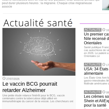
peut durer plusieurs heures : la migraine. Chaque crise migraineuse
associe
ACTUALITE
16
Un premier ca
Nile recensé 
Orientales
Santé publique Franc
cas autochtone de vi
en 2026. Le patient a
Orientales.Le
ACTUALITE
17
USA: 34 États 
alimentaire
Les États-Unis font 
27/07/2026
gastro-intestinales li
Le vaccin BCG pourrait
fédérale américaine 
retarder Alzheimer
ACTUALITE
08
Une petite étude relance l’intérêt pour le BCG, vaccin
Les crèmes so
centenaire contre la tuberculose déjà utilisé en
Shein et AliE
immunothérapie du cancer de la vessie. Les chercheurs ont
pour la santé