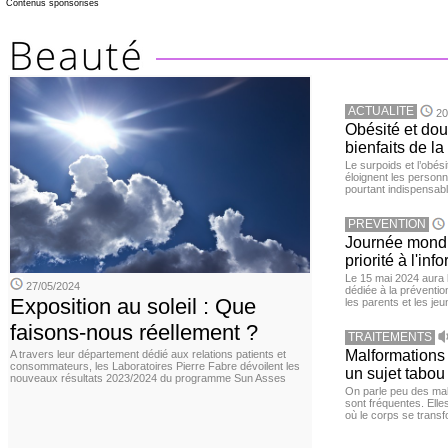
Contenus sponsorisés
ACTUALITE
20
Obésité et doul
bienfaits de l
Le surpoids et l’obési
éloignent les personn
pourtant indispensabl
PREVENTION
Journée mondia
priorité à l'in
Le 15 mai 2024 aura l
27/05/2024
dédiée à la préventio
Exposition au soleil : Que
les parents et les je
faisons-nous réellement ?
TRAITEMENTS
Malformations 
A travers leur département dédié aux relations patients et
consommateurs, les Laboratoires Pierre Fabre dévoilent les
un sujet tabou 
nouveaux résultats 2023/2024 du programme Sun Asses
On parle peu des mal
sont fréquentes. Elle
où le corps se trans