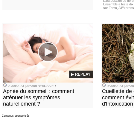
L’association de dé
Ensemble a testé di
sur Temu, AliExpress 
▶ REPLAY
29/09/2023 | Arnaud BEAUSSIER
08/09/2023 | Arn
Apnée du sommeil : comment
Cueillette de
atténuer les symptômes
comment évite
naturellement ?
d'Intoxication
Contenus sponsorisés