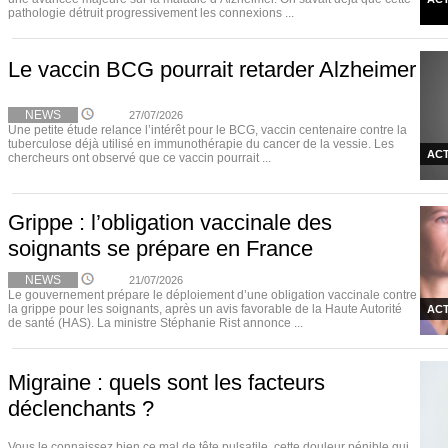
pathologie détruit progressivement les connexions ...
Le vaccin BCG pourrait retarder Alzheimer
NEWS
27/07/2026
Une petite étude relance l’intérêt pour le BCG, vaccin centenaire contre la
tuberculose déjà utilisé en immunothérapie du cancer de la vessie. Les
ACT
chercheurs ont observé que ce vaccin pourrait ...
Grippe : l’obligation vaccinale des
soignants se prépare en France
NEWS
21/07/2026
Le gouvernement prépare le déploiement d’une obligation vaccinale contre
la grippe pour les soignants, après un avis favorable de la Haute Autorité
ACT
de santé (HAS). La ministre Stéphanie Rist annonce ...
Migraine : quels sont les facteurs
déclenchants ?
Vous le connaissez bien ce mal de tête pulsatile, cette douleur pénible qui