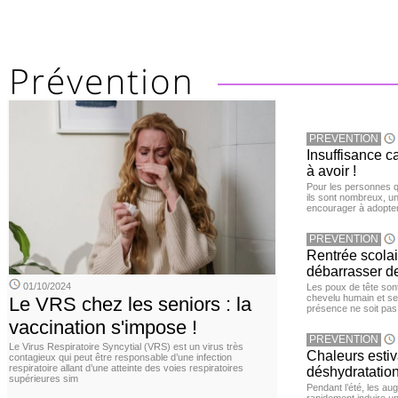
PREVENTION
Insuffisance c
à avoir !
Pour les personnes qu
ils sont nombreux, u
encourager à adopter
PREVENTION
Rentrée scola
débarrasser d
01/10/2024
Les poux de tête sont 
chevelu humain et se
Le VRS chez les seniors : la
présence ne soit pas
vaccination s'impose !
PREVENTION
Le Virus Respiratoire Syncytial (VRS) est un virus très
Chaleurs estiva
contagieux qui peut être responsable d’une infection
respiratoire allant d’une atteinte des voies respiratoires
déshydratation
supérieures sim
Pendant l’été, les a