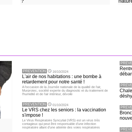
?
natur
PREVE
Rentr
PREVENTION
16/10/2024
débar
L'air de nos habitations : une bombe à
retardement pour notre santé !
PREVE
A l’occasion de la Journée nationale de la qualité de l’air,
Chaleu
Murprotec, société experte du diagnostic et du traitement de
l’humidité et de l’air intérieur, dévoile
déshy
PREVENTION
01/10/2024
PREVE
Le VRS chez les seniors : la vaccination
Bronc
s'impose !
nouv
Le Virus Respiratoire Syncytial (VRS) est un virus très
contagieux qui peut être responsable d’une infection
respiratoire allant d’une atteinte des voies respiratoires
PREVE