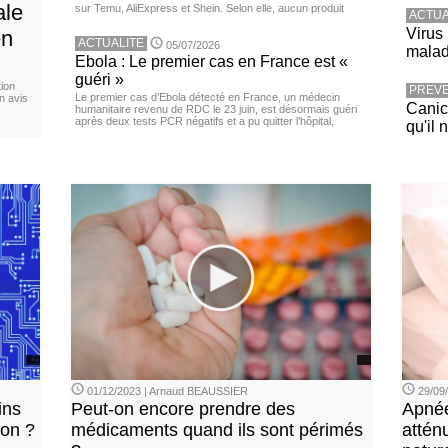
ale
sur Temu, AliExpress et Shein. Selon elle, aucun produit
ACTUA
Virus
en
ACTUALITE
05/07/2026
malad
Ebola : Le premier cas en France est «
guéri »
ion
PREVE
Le premier cas d’Ebola détecté en France, un médecin
n avis
Canicu
humanitaire revenu de RDC le 23 juin, est désormais guéri
après deux tests PCR négatifs et a pu quitter l’hôpital,
qu'il 
01/12/2023 | Arnaud BEAUSSIER
29/09
ins
Peut-on encore prendre des
Apnée
ion ?
médicaments quand ils sont périmés
attén