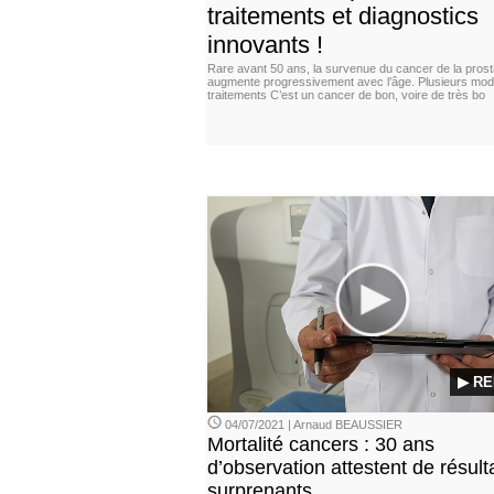
traitements et diagnostics
innovants !
Rare avant 50 ans, la survenue du cancer de la prost
augmente progressivement avec l’âge. Plusieurs moda
traitements C’est un cancer de bon, voire de très bo
▶ RE
04/07/2021 | Arnaud BEAUSSIER
Mortalité cancers : 30 ans
d’observation attestent de résult
surprenants