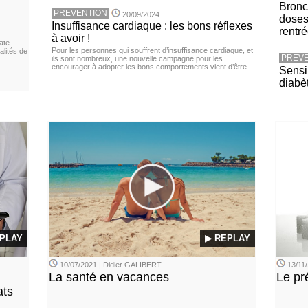
Bronch
PREVENTION
20/09/2024
doses
Insuffisance cardiaque : les bons réflexes
rentr
à avoir !
ate
Pour les personnes qui souffrent d’insuffisance cardiaque, et
lités de
PREVE
ils sont nombreux, une nouvelle campagne pour les
encourager à adopter les bons comportements vient d’être
Sensib
diabè
PLAY
▶ REPLAY
10/07/2021 | Didier GALIBERT
13/11/
La santé en vacances
Le pr
ats