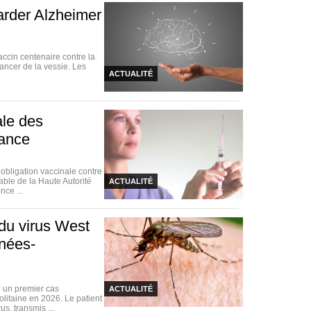
arder Alzheimer
accin centenaire contre la
ancer de la vessie. Les
ACTUALITÉ
.
ale des
rance
bligation vaccinale contre
able de la Haute Autorité
ACTUALITÉ
nce ...
du virus West
énées-
 un premier cas
ACTUALITÉ
litaine en 2026. Le patient
s, transmis ...