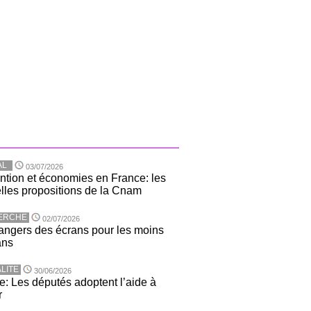
AL
03/07/2026
ntion et économies en France: les
lles propositions de la Cnam
ERCHE
02/07/2026
angers des écrans pour les moins
ans
LITE
30/06/2026
e: Les députés adoptent l’aide à
r