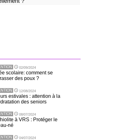
ellement ?
NTION
02/09/2024
ée scolaire: comment se
rasser des poux ?
NTION
12/08/2024
rs estivales : attention à la
dratation des seniors
NTION
08/07/2024
hiolite à VRS : Protéger le
eau-né
NTION
04/07/2024