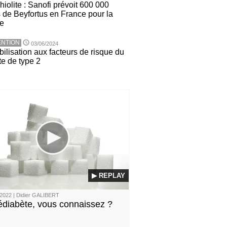
iolite : Sanofi prévoit 600 000
 de Beyfortus en France pour la
ée
NTION
03/06/2024
ilisation aux facteurs de risque du
te de type 2
▶ REPLAY
2022 | Didier GALIBERT
édiabète, vous connaissez ?