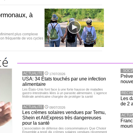
ormonaux, à
nfiniment plus complexe
ion fréquente de vos cycles
SOCI
ACTUALITE
17/07/2026
Préve
USA: 34 États touchés par une infection
nouve
alimentaire
Les États-Unis font face à une forte hausse de maladies
RECH
gastro-intestinales liées à un parasite alimentaire. L'agence
fédérale américaine chargée de protéger la santé
Les d
de 2 
ACTUALITE
08/07/2026
Les crèmes solaires vendues par Temu,
ACTUA
Shein et AliExpress très dangereuses
Franc
pour la santé
mouri
L’association de défense des consommateurs Que Choisir
Ensemble a testé dix crèmes solaires vendues récemment