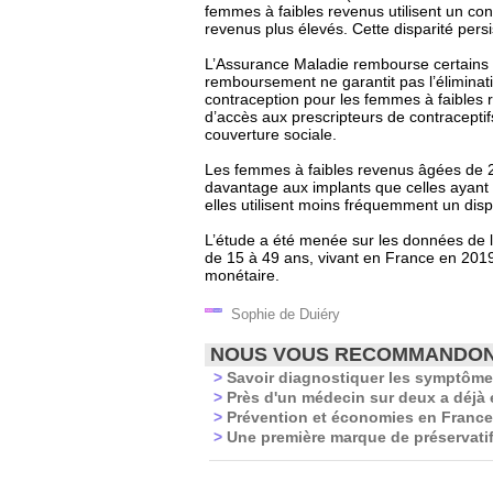
femmes à faibles revenus utilisent un c
revenus plus élevés. Cette disparité persi
L’Assurance Maladie rembourse certains co
remboursement ne garantit pas l’éliminati
contraception pour les femmes à faibles 
d’accès aux prescripteurs de contraceptifs
couverture sociale.
Les femmes à faibles revenus âgées de 2
davantage aux implants que celles ayant
elles utilisent moins fréquemment un dispo
L’étude a été menée sur les données de 
de 15 à 49 ans, vivant en France en 2019.
monétaire.
Sophie de Duiéry
NOUS VOUS RECOMMANDO
>
Savoir diagnostiquer les symptôme
>
Près d'un médecin sur deux a déjà é
>
Prévention et économies en France:
>
Une première marque de préservatifs