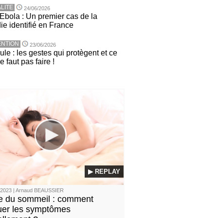
LITE
24/06/2026
 Ebola : Un premier cas de la
ie identifié en France
NTION
23/06/2026
le : les gestes qui protègent et ce
ne faut pas faire !
▶ REPLAY
/2023 | Arnaud BEAUSSIER
 du sommeil : comment
uer les symptômes