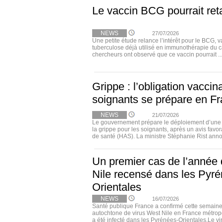
Le vaccin BCG pourrait ret
NEWS
27/07/2026
Une petite étude relance l’intérêt pour le BCG, v
tuberculose déjà utilisé en immunothérapie du c
chercheurs ont observé que ce vaccin pourrait ..
Grippe : l’obligation vaccin
soignants se prépare en F
NEWS
21/07/2026
Le gouvernement prépare le déploiement d’une o
la grippe pour les soignants, après un avis favor
de santé (HAS). La ministre Stéphanie Rist anno
Un premier cas de l’année 
Nile recensé dans les Pyr
Orientales
NEWS
16/07/2026
Santé publique France a confirmé cette semaine
autochtone de virus West Nile en France métropo
a été infecté dans les Pyrénées-Orientales.Le viru