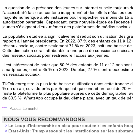
La question de la présence des jeunes sur Internet suscite toujours d
l'accessibilité facile au contenu inapproprié et des effets néfastes d
majorité numérique a été instaurée pour empêcher les moins de 15 an
autorisation parentale. Cependant, cette nouvelle étude de l'agence
jeunes s'éloignent d'eux-mêmes des plateformes de médias sociaux.
La population étudiée a significativement réduit son utilisation des g
rapport à l'année précédente. En 2022, 87 % des enfants de 11 à 12 an
réseaux sociaux, contre seulement 71 % en 2023, soit une baisse de
Cette diminution serait attribuable à une prise de conscience croissan
des réseaux sociaux pour restreindre l'accès aux jeunes.
Il est intéressant de noter que 80 % des enfants de 11 et 12 ans son
smartphones, contre 85 % en 2022. De plus, 27 % d'entre eux estime
les réseaux sociaux.
TikTok enregistre la plus forte baisse d'utilisation dans cette tranche
% en un an, suivi de près par Snapchat qui connaît un recul de 20 
reste la plateforme la plus populaire auprès de cette démographie, a
de 60,5 %. WhatsApp occupe la deuxième place, avec un taux de pén
Pascal Lemontel
NOUS VOUS RECOMMANDONS
>
Le Loup d'Intermarché en bleu pour soutenir les enfants hosp
>
Etats-Unis: Trump assouplit les interdictions sur les substa