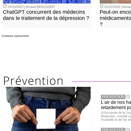
24/10/2023 | Arnaud BEAUSSIER
01/12/2023 | Arn
ChatGPT concurrent des médecins
Peut-on enco
dans le traitement de la dépression ?
médicaments 
?
Contenus sponsorisés
PREVENTION
L'air de nos h
retardement po
A l’occasion de la Jour
Murprotec, société ex
l’humidité et de l’air i
PREVENTION