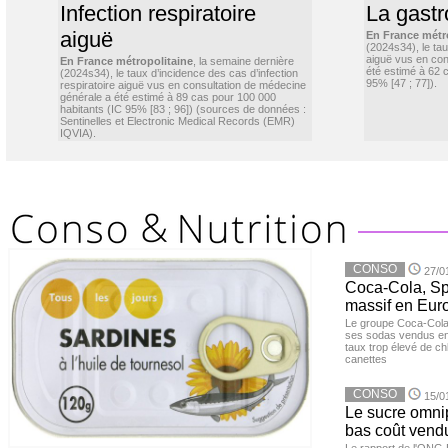
Infection respiratoire
La gastr
aiguë
En France métr
(2024s34), le ta
aiguë vus en con
En France métropolitaine
, la semaine dernière
été estimé à 62 
(2024s34), le taux d’incidence des cas d’infection
95% [47 ; 77]).
respiratoire aiguë vus en consultation de médecine
générale a été estimé à 89 cas pour 100 000
habitants (IC 95% [83 ; 96]) (sources de données :
Sentinelles et Electronic Medical Records (EMR)
IQVIA).
CONSO
27/0
Coca-Cola, Spr
massif en Euro
Le groupe Coca-Cola 
ses sodas vendus en 
taux trop élevé de c
canettes
CONSO
15/0
Le sucre omnip
bas coût vend