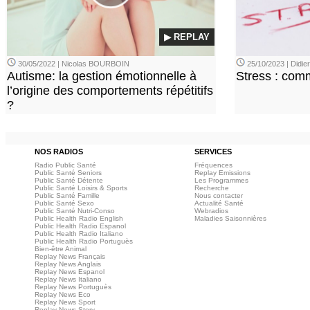
▶ REPLAY
30/05/2022 | Nicolas BOURBOIN
25/10/2023 | Didi
Autisme: la gestion émotionnelle à
Stress : com
l’origine des comportements répétitifs
?
NOS RADIOS
SERVICES
Radio Public Santé
Fréquences
Public Santé Seniors
Replay Emissions
Public Santé Détente
Les Programmes
Public Santé Loisirs & Sports
Recherche
Public Santé Famille
Nous contacter
Public Santé Sexo
Actualité Santé
Public Santé Nutri-Conso
Webradios
Public Health Radio English
Maladies Saisonnières
Public Health Radio Espanol
Public Health Radio Italiano
Public Health Radio Portuguès
Bien-être Animal
Replay News Français
Replay News Anglais
Replay News Espanol
Replay News Italiano
Replay News Portuguès
Replay News Eco
Replay News Sport
Replay News Story