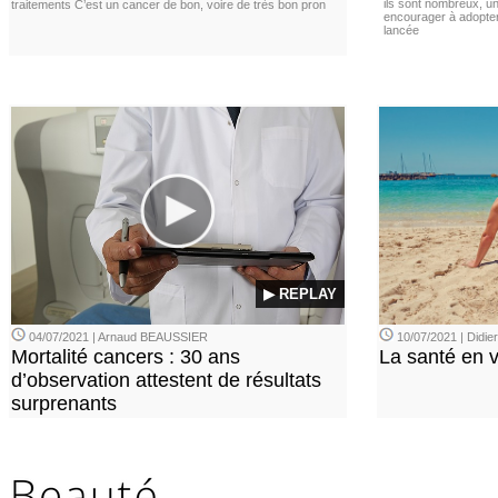
ils sont nombreux, u
traitements C’est un cancer de bon, voire de très bon pron
encourager à adopter
lancée
▶ REPLAY
04/07/2021 | Arnaud BEAUSSIER
10/07/2021 | Didi
Mortalité cancers : 30 ans
La santé en 
d’observation attestent de résultats
surprenants