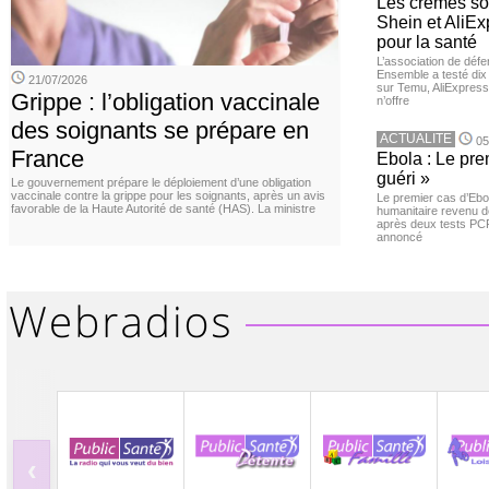
Les crèmes so
Shein et AliE
pour la santé
L’association de dé
Ensemble a testé di
21/07/2026
sur Temu, AliExpress 
Grippe : l’obligation vaccinale
n’offre
des soignants se prépare en
ACTUALITE
05
France
Ebola : Le pre
guéri »
Le gouvernement prépare le déploiement d’une obligation
vaccinale contre la grippe pour les soignants, après un avis
Le premier cas d’Ebo
favorable de la Haute Autorité de santé (HAS). La ministre
humanitaire revenu d
après deux tests PCR n
annoncé
‹