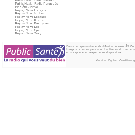
Public Health Radio Italiano
Public Health Radio Portuguès
Bien-être Animal
Replay News Français
Replay News Anglais
Replay News Espanol
Replay News Italiano
Replay News Portuguès
Replay News Eco
Replay News Sport
Replay News Story
Droits de reproduction et de diffusion réservés Â© Co
Usage strictement personnel. L'utilisateur du site reco
en accepter et en respecter les dispositions.
Mentions légales
|
Conditions gé