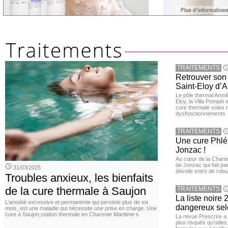
TRAITEMENTS
Retrouver son 
Saint-Eloy d’
Le pôle thermal Amnév
Eloy, la Villa Pompéi 
cure thermale voies re
dysfonctionnements
TRAITEMENTS
Une cure Phlé
Jonzac !
Au cœur de la Charent
de Jonzac qui fait pa
31/03/2025
dévoile entre de robu
Troubles anxieux, les bienfaits
de la cure thermale à Saujon
TRAITEMENTS
La liste noir
L’anxiété excessive et permanente qui persiste plus de six
dangereux selo
mois, est une maladie qui nécessite une prise en charge. Une
cure à Saujon,station thermale en Charente Maritime s
La revue Prescrire a
plus risqués qu’utiles