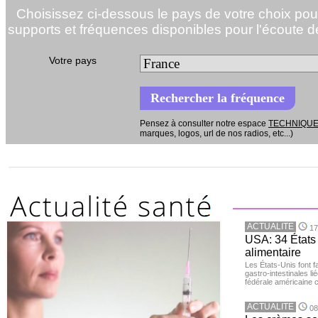
Choisissez ci-dessous le pays de votre choix pour 
supports et fréquences disponibles pour l'écoute 
Votre pays
Pensez à consulter notre espace
TECHNIQU
marques, logos, url de nos radios, etc...)
ACTUALITE
17
USA: 34 États 
alimentaire
Les États-Unis font 
gastro-intestinales li
fédérale américaine 
ACTUALITE
08