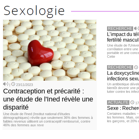
RECHERCHE
L’impact du té
fertilité mascu
Une étude de l’Unive
corrélation entre une 
portable et une conce
Cette
RECHERCHE
La doxycycline
infections sex
Un antibiotique dével
|
23/11/2023
bientôt devenir une p
Contraception et précarité :
lutter contre les inf
une étude de l'Ined révèle une
ACTUALITE
17
disparité
Sexe : Recher
Certaines maladies –
Une étude de l’Ined (Institut national d'études
les femmes. Mais, on 
démographiques) révèle que seulement 36% des femmes à
les garçons, et 20%
faibles revenus utilisent un contraceptif remboursé, contre
46% des femmes aux reve