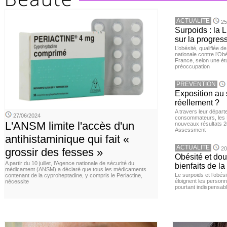
ACTUALITE
25
Surpoids : la L
sur la progres
L’obésité, qualifiée 
nationale contre l’Ob
France, selon une é
préoccupation
PREVENTION
Exposition au 
réellement ?
A travers leur départ
27/06/2024
consommateurs, les L
L'ANSM limite l'accès d'un
nouveaux résultats 
Assessment
antihistaminique qui fait «
ACTUALITE
20
grossir des fesses »
Obésité et doul
A partir du 10 juillet, l’Agence nationale de sécurité du
bienfaits de l
médicament (ANSM) a déclaré que tous les médicaments
Le surpoids et l’obési
contenant de la cyproheptadine, y compris le Periactine,
éloignent les personn
nécessite
pourtant indispensabl