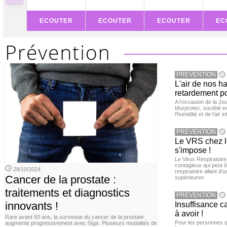
ECOUTER
ECOUTER
ECOUTER
EC
PREVENTION
L'air de nos h
retardement po
A l’occasion de la Jour
Murprotec, société ex
l’humidité et de l’air i
PREVENTION
Le VRS chez le
s'impose !
Le Virus Respiratoire
contagieux qui peut ê
28/10/2024
respiratoire allant d’
Cancer de la prostate :
supérieures
traitements et diagnostics
PREVENTION
innovants !
Insuffisance c
à avoir !
Rare avant 50 ans, la survenue du cancer de la prostate
Pour les personnes qu
augmente progressivement avec l’âge. Plusieurs modalités de