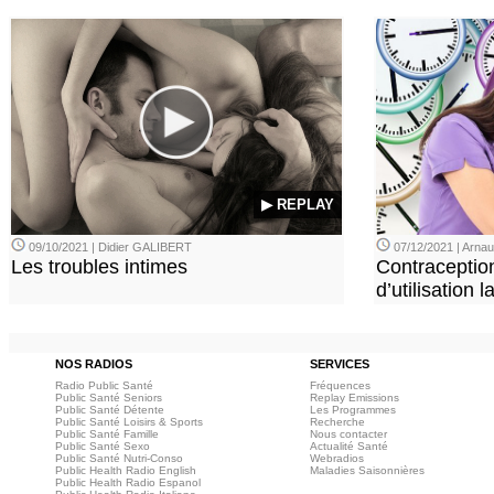
▶ REPLAY
09/10/2021 | Didier GALIBERT
07/12/2021 | Arn
Les troubles intimes
Contraception
d’utilisation
NOS RADIOS
SERVICES
Radio Public Santé
Fréquences
Public Santé Seniors
Replay Emissions
Public Santé Détente
Les Programmes
Public Santé Loisirs & Sports
Recherche
Public Santé Famille
Nous contacter
Public Santé Sexo
Actualité Santé
Public Santé Nutri-Conso
Webradios
Public Health Radio English
Maladies Saisonnières
Public Health Radio Espanol