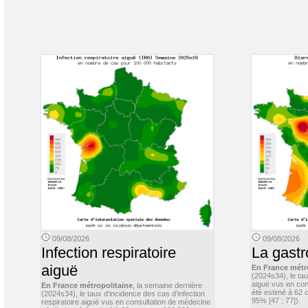
09/08/2026
09/08/2026
Infection respiratoire
La gastr
aiguë
En France métr
(2024s34), le ta
aiguë vus en con
En France métropolitaine
, la semaine dernière
été estimé à 62 
(2024s34), le taux d’incidence des cas d’infection
95% [47 ; 77]).
respiratoire aiguë vus en consultation de médecine