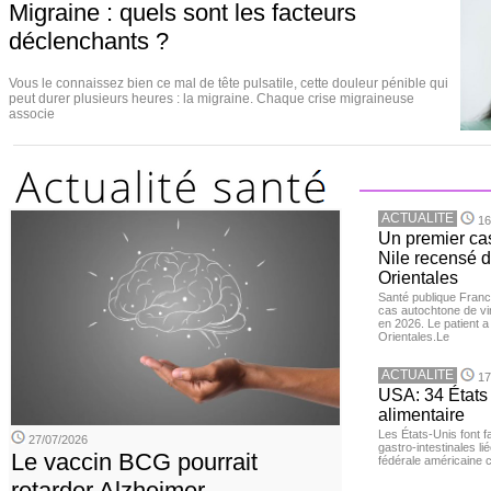
Migraine : quels sont les facteurs
déclenchants ?
Vous le connaissez bien ce mal de tête pulsatile, cette douleur pénible qui
peut durer plusieurs heures : la migraine. Chaque crise migraineuse
associe
ACTUALITE
16
Un premier ca
Nile recensé 
Orientales
Santé publique Franc
cas autochtone de vi
en 2026. Le patient a
Orientales.Le
ACTUALITE
17
USA: 34 États 
alimentaire
Les États-Unis font 
27/07/2026
gastro-intestinales li
Le vaccin BCG pourrait
fédérale américaine 
retarder Alzheimer