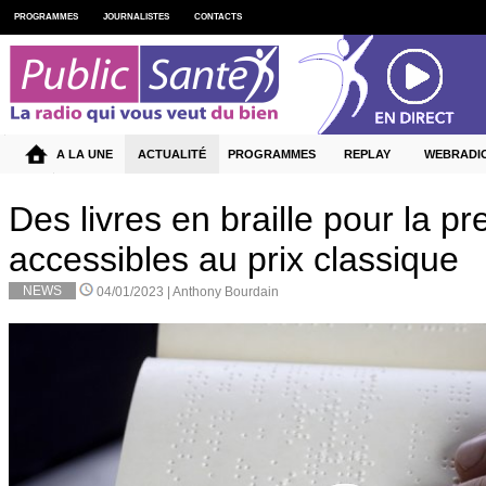
PROGRAMMES
JOURNALISTES
CONTACTS
A LA UNE
ACTUALITÉ
PROGRAMMES
REPLAY
WEBRADI
Des livres en braille pour la pr
accessibles au prix classique
NEWS
04/01/2023 |
Anthony Bourdain