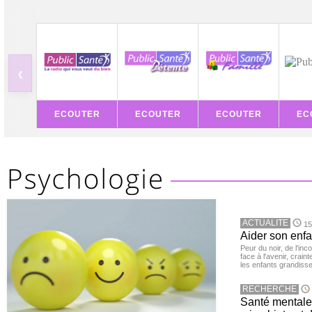
‹
ECOUTER
ECOUTER
ECOUTER
EC
ACTUALITE
15
Aider son enfa
Peur du noir, de l'i
face à l'avenir, cra
les enfants grandisse
RECHERCHE
Santé mentale 