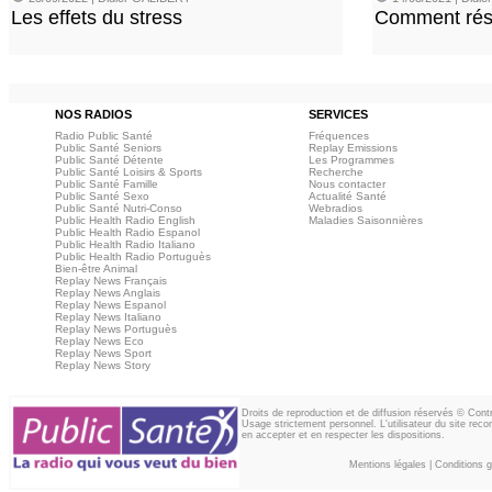
Les effets du stress
Comment rési
NOS RADIOS
SERVICES
Radio Public Santé
Fréquences
Public Santé Seniors
Replay Emissions
Public Santé Détente
Les Programmes
Public Santé Loisirs & Sports
Recherche
Public Santé Famille
Nous contacter
Public Santé Sexo
Actualité Santé
Public Santé Nutri-Conso
Webradios
Public Health Radio English
Maladies Saisonnières
Public Health Radio Espanol
Public Health Radio Italiano
Public Health Radio Portuguès
Bien-être Animal
Replay News Français
Replay News Anglais
Replay News Espanol
Replay News Italiano
Replay News Portuguès
Replay News Eco
Replay News Sport
Replay News Story
Droits de reproduction et de diffusion réservés © Con
Usage strictement personnel. L'utilisateur du site reco
en accepter et en respecter les dispositions.
Mentions légales
|
Conditions gé