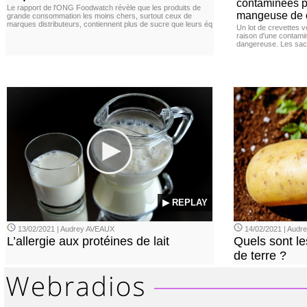
contaminées p
Le rapport de l'ONG Foodwatch révèle que les produits de
mangeuse de c
grande consommation les moins chers, surtout ceux de
marques distributeurs, contiennent plus de sucre que leurs éq
Un lot de crevettes 
raison d'une contamina
dangereuse. Les sach
▶ REPLAY
13/02/2021 | Audrey AVEAUX
14/02/2021 | Audrey
L’allergie aux protéines de lait
Quels sont le
de terre ?