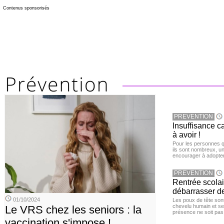
Contenus sponsorisés
PREVENTION
Insuffisance c
à avoir !
Pour les personnes qu
ils sont nombreux, u
encourager à adopter
PREVENTION
Rentrée scola
débarrasser d
01/10/2024
Les poux de tête sont 
chevelu humain et se
Le VRS chez les seniors : la
présence ne soit pas
vaccination s'impose !