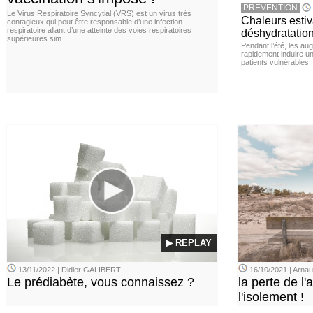
PREVENTION
Le Virus Respiratoire Syncytial (VRS) est un virus très
Chaleurs estiva
contagieux qui peut être responsable d’une infection
respiratoire allant d’une atteinte des voies respiratoires
déshydratation
supérieures sim
Pendant l’été, les a
rapidement induire u
patients vulnérables.
▶ REPLAY
13/11/2022 | Didier GALIBERT
16/10/2021 | Arn
Le prédiabète, vous connaissez ?
la perte de l'a
l'isolement !