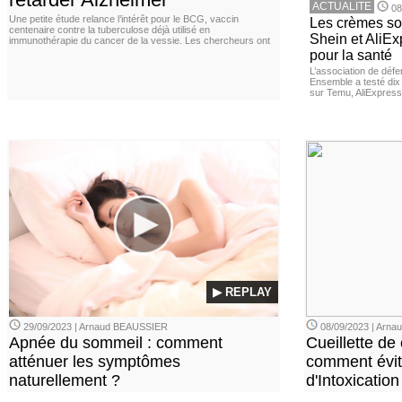
ACTUALITE
08
Une petite étude relance l’intérêt pour le BCG, vaccin
Les crèmes so
centenaire contre la tuberculose déjà utilisé en
Shein et AliE
immunothérapie du cancer de la vessie. Les chercheurs ont
pour la santé
L’association de dé
Ensemble a testé di
sur Temu, AliExpress 
▶ REPLAY
29/09/2023 | Arnaud BEAUSSIER
08/09/2023 | Arn
Apnée du sommeil : comment
Cueillette de
atténuer les symptômes
comment évite
naturellement ?
d'Intoxication