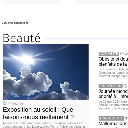
Contenus sponsorisés
ACTUALITE
20
Obésité et doul
bienfaits de l
Le surpoids et l’obési
éloignent les personn
pourtant indispensabl
PREVENTION
Journée mondia
priorité à l'in
Le 15 mai 2024 aura l
27/05/2024
dédiée à la préventio
Exposition au soleil : Que
les parents et les je
faisons-nous réellement ?
TRAITEMENTS
Malformations 
A travers leur département dédié aux relations patients et
consommateurs, les Laboratoires Pierre Fabre dévoilent les