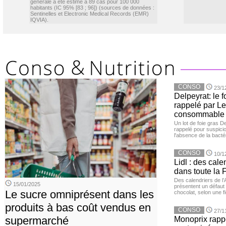
générale a été estimé à 89 cas pour 100 000
habitants (IC 95% [83 ; 96]) (sources de données :
Sentinelles et Electronic Medical Records (EMR)
IQVIA).
CONSO
23/1
Delpeyrat: le f
rappelé par Le
consommable
Un lot de foie gras D
rappelé pour suspicio
l'absence de la bacté
CONSO
10/1
Lidl : des cale
dans toute la 
Des calendriers de l
15/01/2025
présentent un défaut 
Le sucre omniprésent dans les
chocolat, selon une f
produits à bas coût vendus en
CONSO
27/1
supermarché
Monoprix rappe