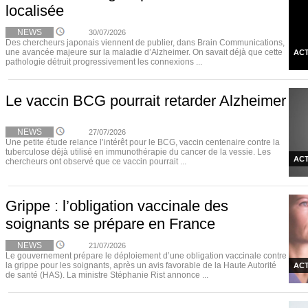
localisée
NEWS
30/07/2026
Des chercheurs japonais viennent de publier, dans Brain Communications,
une avancée majeure sur la maladie d’Alzheimer. On savait déjà que cette
ACT
pathologie détruit progressivement les connexions ...
Le vaccin BCG pourrait retarder Alzheimer
NEWS
27/07/2026
Une petite étude relance l’intérêt pour le BCG, vaccin centenaire contre la
tuberculose déjà utilisé en immunothérapie du cancer de la vessie. Les
ACT
chercheurs ont observé que ce vaccin pourrait ...
Grippe : l’obligation vaccinale des
soignants se prépare en France
NEWS
21/07/2026
Le gouvernement prépare le déploiement d’une obligation vaccinale contre
la grippe pour les soignants, après un avis favorable de la Haute Autorité
ACT
de santé (HAS). La ministre Stéphanie Rist annonce ...