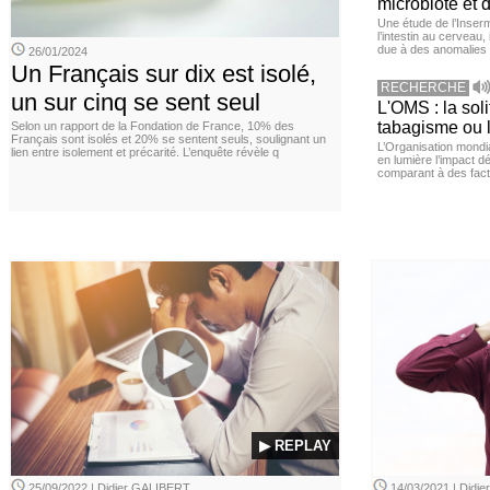
microbiote et 
Une étude de l’Inserm
l’intestin au cerveau,
due à des anomalies d
26/01/2024
Un Français sur dix est isolé,
RECHERCHE
un sur cinq se sent seul
L'OMS : la sol
tabagisme ou l
Selon un rapport de la Fondation de France, 10% des
Français sont isolés et 20% se sentent seuls, soulignant un
L’Organisation mond
lien entre isolement et précarité. L’enquête révèle q
en lumière l’impact dé
comparant à des fact
▶ REPLAY
25/09/2022 | Didier GALIBERT
14/03/2021 | Didi