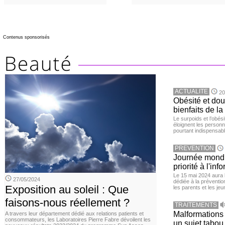
Contenus sponsorisés
ACTUALITE
20
Obésité et doul
bienfaits de l
Le surpoids et l’obési
éloignent les personn
pourtant indispensabl
PREVENTION
Journée mondia
priorité à l'in
Le 15 mai 2024 aura l
27/05/2024
dédiée à la préventio
Exposition au soleil : Que
les parents et les je
faisons-nous réellement ?
TRAITEMENTS
Malformations 
A travers leur département dédié aux relations patients et
consommateurs, les Laboratoires Pierre Fabre dévoilent les
un sujet tabou 