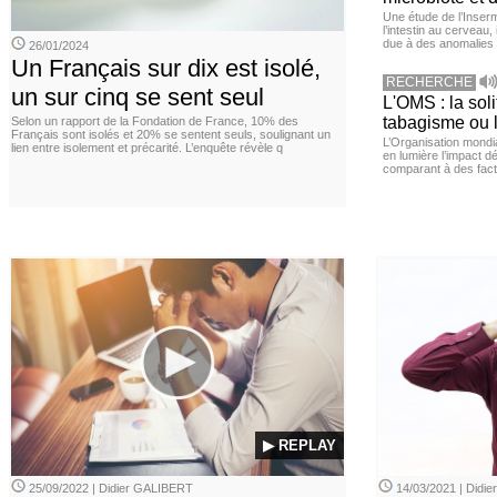
Une étude de l’Inserm
l’intestin au cerveau,
due à des anomalies d
26/01/2024
Un Français sur dix est isolé,
RECHERCHE
un sur cinq se sent seul
L'OMS : la sol
tabagisme ou l
Selon un rapport de la Fondation de France, 10% des
Français sont isolés et 20% se sentent seuls, soulignant un
L’Organisation mond
lien entre isolement et précarité. L’enquête révèle q
en lumière l’impact dé
comparant à des fact
▶ REPLAY
25/09/2022 | Didier GALIBERT
14/03/2021 | Didi