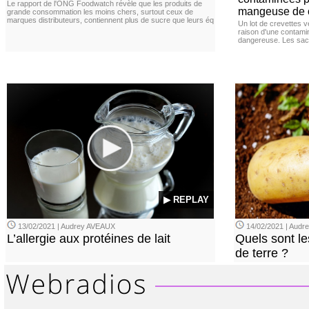
Le rapport de l'ONG Foodwatch révèle que les produits de
mangeuse de c
grande consommation les moins chers, surtout ceux de
marques distributeurs, contiennent plus de sucre que leurs éq
Un lot de crevettes 
raison d'une contamina
dangereuse. Les sach
▶ REPLAY
13/02/2021 | Audrey AVEAUX
14/02/2021 | Audrey
L’allergie aux protéines de lait
Quels sont le
de terre ?