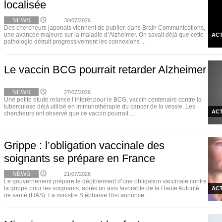
localisée
NEWS
30/07/2026
Des chercheurs japonais viennent de publier, dans Brain Communications,
une avancée majeure sur la maladie d’Alzheimer. On savait déjà que cette
ACT
pathologie détruit progressivement les connexions ...
Le vaccin BCG pourrait retarder Alzheimer
NEWS
27/07/2026
Une petite étude relance l’intérêt pour le BCG, vaccin centenaire contre la
tuberculose déjà utilisé en immunothérapie du cancer de la vessie. Les
ACT
chercheurs ont observé que ce vaccin pourrait ...
Grippe : l’obligation vaccinale des
soignants se prépare en France
NEWS
21/07/2026
Le gouvernement prépare le déploiement d’une obligation vaccinale contre
la grippe pour les soignants, après un avis favorable de la Haute Autorité
ACT
de santé (HAS). La ministre Stéphanie Rist annonce ...