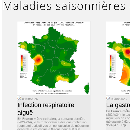
09/08/2026
09/08/2026
Infection respiratoire
La gastr
aiguë
En France métr
(2024s34), le ta
aiguë vus en con
En France métropolitaine
, la semaine dernière
été estimé à 62 
(2024s34), le taux d’incidence des cas d’infection
95% [47 ; 77]).
respiratoire aiguë vus en consultation de médecine
générale a été estimé à 89 cas pour 100 000