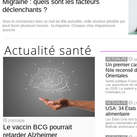
Migraine : quels sont les facteurs
déclenchants ?
Vous le connaissez bien ce mal de tête pulsatile, cette douleur pénible qui
peut durer plusieurs heures : la migraine. Chaque crise migraineuse
associe
ACTUALITE
16
Un premier ca
Nile recensé 
Orientales
Santé publique Franc
cas autochtone de vi
en 2026. Le patient a
Orientales.Le
ACTUALITE
17
USA: 34 États 
alimentaire
Les États-Unis font 
27/07/2026
gastro-intestinales li
Le vaccin BCG pourrait
fédérale américaine 
retarder Alzheimer