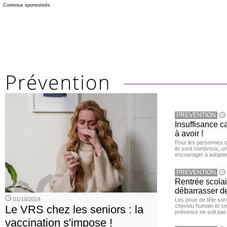
Contenus sponsorisés
PREVENTION
Insuffisance c
à avoir !
Pour les personnes qu
ils sont nombreux, u
encourager à adopter
PREVENTION
Rentrée scola
débarrasser d
01/10/2024
Les poux de tête sont 
chevelu humain et se
Le VRS chez les seniors : la
présence ne soit pas
vaccination s'impose !