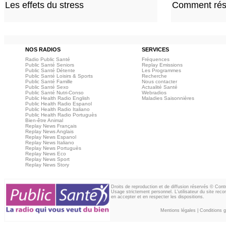
Les effets du stress
Comment rési
NOS RADIOS
SERVICES
Radio Public Santé
Fréquences
Public Santé Seniors
Replay Emissions
Public Santé Détente
Les Programmes
Public Santé Loisirs & Sports
Recherche
Public Santé Famille
Nous contacter
Public Santé Sexo
Actualité Santé
Public Santé Nutri-Conso
Webradios
Public Health Radio English
Maladies Saisonnières
Public Health Radio Espanol
Public Health Radio Italiano
Public Health Radio Portuguès
Bien-être Animal
Replay News Français
Replay News Anglais
Replay News Espanol
Replay News Italiano
Replay News Portuguès
Replay News Eco
Replay News Sport
Replay News Story
Droits de reproduction et de diffusion réservés © Con
Usage strictement personnel. L'utilisateur du site reco
en accepter et en respecter les dispositions.
Mentions légales
|
Conditions gé