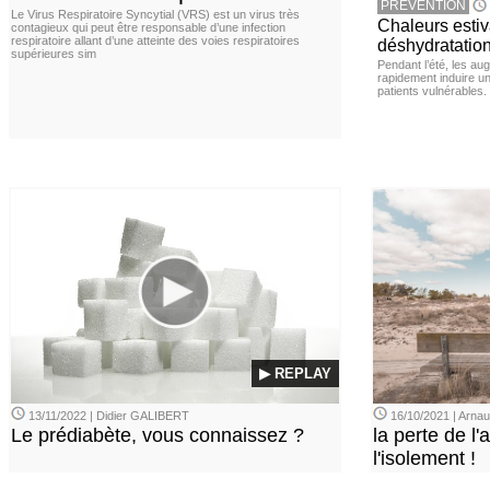
PREVENTION
Le Virus Respiratoire Syncytial (VRS) est un virus très
Chaleurs estiva
contagieux qui peut être responsable d’une infection
respiratoire allant d’une atteinte des voies respiratoires
déshydratation
supérieures sim
Pendant l’été, les a
rapidement induire u
patients vulnérables.
▶ REPLAY
13/11/2022 | Didier GALIBERT
16/10/2021 | Arn
Le prédiabète, vous connaissez ?
la perte de l'a
l'isolement !