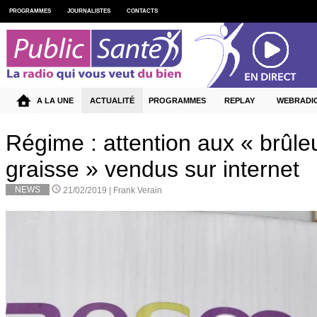
PROGRAMMES
JOURNALISTES
CONTACTS
A LA UNE
ACTUALITÉ
PROGRAMMES
REPLAY
WEBRADI
Régime : attention aux « brûle
graisse » vendus sur internet
NEWS
21/02/2019 |
Frank Verain