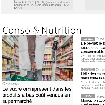
habitants (IC 95% [83 ; 96]) (sources de données :
Sentinelles et Electronic Medical Records (EMR)
IQVIA).
CONSO
23/1
Delpeyrat: le f
rappelé par Le
consommable
Un lot de foie gras D
rappelé pour suspicio
l'absence de la bacté
CONSO
10/1
Lidl : des cale
dans toute la 
Des calendriers de l
15/01/2025
présentent un défaut 
Le sucre omniprésent dans les
chocolat, selon une f
produits à bas coût vendus en
CONSO
27/1
supermarché
Monoprix rappe
contaminées p