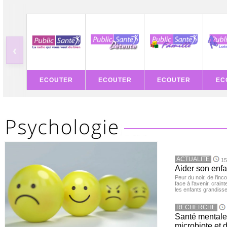
‹
ECOUTER
ECOUTER
ECOUTER
EC
ACTUALITE
15
Aider son enfa
Peur du noir, de l'i
face à l'avenir, cra
les enfants grandisse
RECHERCHE
Santé mentale 
microbiote et 