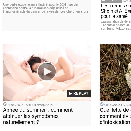
ACTUALITE
08
Une petite étude relance l’intérêt pour le BCG, vaccin
Les crèmes so
centenaire contre la tuberculose déjà utilisé en
Shein et AliE
immunothérapie du cancer de la vessie. Les chercheurs ont
pour la santé
L’association de dé
Ensemble a testé di
sur Temu, AliExpress 
▶ REPLAY
29/09/2023 | Arnaud BEAUSSIER
08/09/2023 | Arn
Apnée du sommeil : comment
Cueillette de
atténuer les symptômes
comment évite
naturellement ?
d'Intoxication