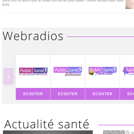
dans son lit alors que le réveil sonne de plus belle ? Aussi tentant que cela
puis
‹
ECOUTER
ECOUTER
ECOUTER
EC
ACTUALITE
16