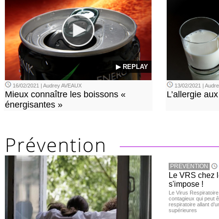
▶ REPLAY
16/02/2021 | Audrey AVEAUX
13/02/2021 | Aud
Mieux connaître les boissons «
L’allergie aux
énergisantes »
PREVENTION
Le VRS chez le
s'impose !
Le Virus Respiratoire
contagieux qui peut ê
respiratoire allant d’
supérieures