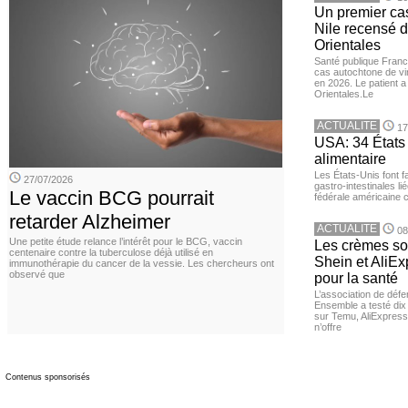
Un premier ca
Nile recensé 
Orientales
Santé publique Franc
cas autochtone de vi
en 2026. Le patient a
Orientales.Le
ACTUALITE
17
USA: 34 États 
alimentaire
Les États-Unis font 
27/07/2026
gastro-intestinales li
Le vaccin BCG pourrait
fédérale américaine 
retarder Alzheimer
ACTUALITE
08
Une petite étude relance l’intérêt pour le BCG, vaccin
Les crèmes so
centenaire contre la tuberculose déjà utilisé en
Shein et AliE
immunothérapie du cancer de la vessie. Les chercheurs ont
observé que
pour la santé
L’association de dé
Ensemble a testé di
sur Temu, AliExpress 
n’offre
Contenus sponsorisés