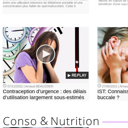
élèves en classe de c
entre une utilisation intensive du téléphone portable et une
bénéficier d'une vacc
concentration plus faible de spermatozoïdes. Cette é
▶ REPLAY
07/12/2021 | Arnaud BEAUSSIER
27/06/2021 | Arn
Contraception d’urgence : des délais
IST: Connais
d’utilisation largement sous-estimés
buccale ?