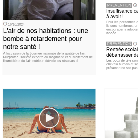
PREVENTION
Insuffisance c
à avoir !
Pour les personnes qu
16/10/2024
ils sont nombreux, u
L'air de nos habitations : une
encourager à adopter
lancée
bombe à retardement pour
PREVENTION
notre santé !
Rentrée scola
A l’occasion de la Journée nationale de la qualité de l’air,
débarrasser d
Murprotec, société experte du diagnostic et du traitement de
Les poux de tête sont 
l’humidité et de l’air intérieur, dévoile les résultats d’
chevelu humain et se
présence ne soit pas