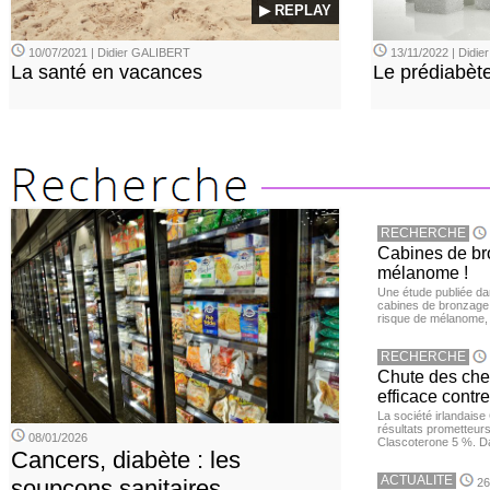
▶ REPLAY
10/07/2021 | Didier GALIBERT
13/11/2022 | Didi
La santé en vacances
Le prédiabèt
RECHERCHE
Cabines de bro
mélanome !
Une étude publiée d
cabines de bronzage ar
risque de mélanome, 
RECHERCHE
Chute des chev
efficace contre
La société irlandais
résultats prometteurs
08/01/2026
Clascoterone 5 %. Da
Cancers, diabète : les
ACTUALITE
soupçons sanitaires
26