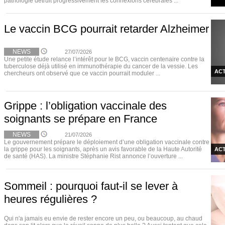
pathologie détruit progressivement les connexions cérébrales ...
Le vaccin BCG pourrait retarder Alzheimer
NEWS
27/07/2026
Une petite étude relance l’intérêt pour le BCG, vaccin centenaire contre la
tuberculose déjà utilisé en immunothérapie du cancer de la vessie. Les
ACT
chercheurs ont observé que ce vaccin pourrait moduler ...
Grippe : l’obligation vaccinale des
soignants se prépare en France
NEWS
21/07/2026
Le gouvernement prépare le déploiement d’une obligation vaccinale contre
la grippe pour les soignants, après un avis favorable de la Haute Autorité
ACT
de santé (HAS). La ministre Stéphanie Rist annonce l’ouverture ...
Sommeil : pourquoi faut-il se lever à
heures régulières ?
Qui n'a jamais eu envie de rester encore un peu, ou beaucoup, au chaud