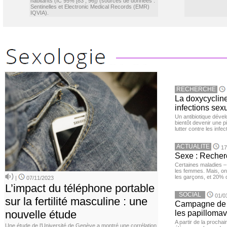
habitants (IC 95% [83 ; 96]) (sources de données :
Sentinelles et Electronic Medical Records (EMR)
IQVIA).
RECHERCHE
La doxycycline
infections sex
Un antibiotique dével
bientôt devenir une p
lutter contre les inf
ACTUALITE
17
Sexe : Recher
Certaines maladies –
les femmes. Mais, on 
les garçons, et 20%
|
07/11/2023
L’impact du téléphone portable
SOCIAL
01/0
sur la fertilité masculine : une
Campagne de v
nouvelle étude
les papillomav
A partir de la procha
Une étude de l’Université de Genève a montré une corrélation