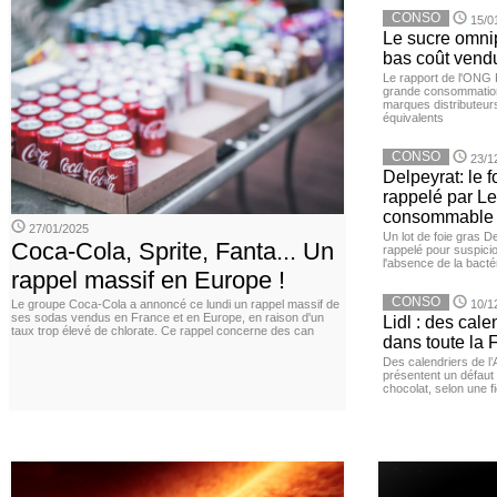
CONSO
15/0
Le sucre omnip
bas coût vend
Le rapport de l'ONG 
grande consommation
marques distributeur
équivalents
CONSO
23/1
Delpeyrat: le f
rappelé par Le
consommable
27/01/2025
Un lot de foie gras D
Coca-Cola, Sprite, Fanta... Un
rappelé pour suspicio
l'absence de la bacté
rappel massif en Europe !
CONSO
Le groupe Coca-Cola a annoncé ce lundi un rappel massif de
10/1
ses sodas vendus en France et en Europe, en raison d'un
Lidl : des cale
taux trop élevé de chlorate. Ce rappel concerne des can
dans toute la 
Des calendriers de l
présentent un défaut 
chocolat, selon une 