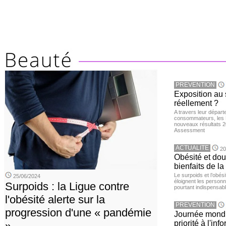
PREVENTION
Exposition au 
réellement ?
A travers leur départ
consommateurs, les L
nouveaux résultats 
Assessment
ACTUALITE
20
Obésité et doul
bienfaits de l
Le surpoids et l’obési
25/06/2024
éloignent les personn
Surpoids : la Ligue contre
pourtant indispensabl
l'obésité alerte sur la
PREVENTION
progression d'une « pandémie
Journée mondia
priorité à l'in
»