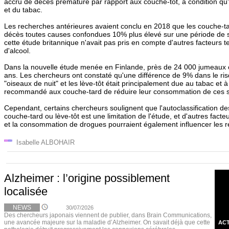
accru de décès prématuré par rapport aux couche-tôt, à condition qu'i
et du tabac.
Les recherches antérieures avaient conclu en 2018 que les couche-ta
décès toutes causes confondues 10% plus élevé sur une période de s
cette étude britannique n'avait pas pris en compte d'autres facteurs 
d'alcool.
Dans la nouvelle étude menée en Finlande, près de 24 000 jumeaux o
ans. Les chercheurs ont constaté qu'une différence de 9% dans le ri
"oiseaux de nuit" et les lève-tôt était principalement due au tabac et à l
recommandé aux couche-tard de réduire leur consommation de ces 
Cependant, certains chercheurs soulignent que l'autoclassification de
couche-tard ou lève-tôt est une limitation de l'étude, et d'autres facte
et la consommation de drogues pourraient également influencer les ré
Isabelle ALBOHAIR
Alzheimer : l’origine possiblement
localisée
NEWS
30/07/2026
Des chercheurs japonais viennent de publier, dans Brain Communications,
une avancée majeure sur la maladie d’Alzheimer. On savait déjà que cette
ACT