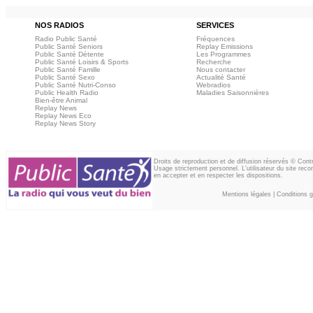
NOS RADIOS
SERVICES
Radio Public Santé
Fréquences
Public Santé Seniors
Replay Emissions
Public Santé Détente
Les Programmes
Public Santé Loisirs & Sports
Recherche
Public Santé Famille
Nous contacter
Public Santé Sexo
Actualité Santé
Public Santé Nutri-Conso
Webradios
Public Health Radio
Maladies Saisonnières
Bien-être Animal
Replay News
Replay News Eco
Replay News Story
Droits de reproduction et de diffusion réservés © Con
Usage strictement personnel. L'utilisateur du site reco
en accepter et en respecter les dispositions.
Mentions légales
|
Conditions gé