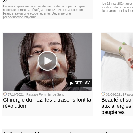
Le 15 mai 2024 aura l
L’obésité, qualifiée de « pandémie moderne » par la Ligue
dédiée à la préventio
nationale contre l’Obésité, affecte 18,1% des adultes en
les parents et les je
France, selon une étude récente. Devenue une
préoccupation majeure
▶ REPLAY
27/10/2021 | Pascale Pommier de Santi
31/08/2021 | Pasca
Chirurgie du nez, les ultrasons font la
Beauté et soi
révolution
aux allergies
paupières