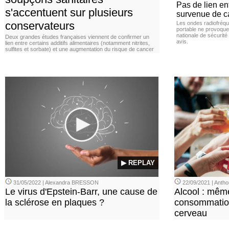
Pas de lien en
s'accentuent sur plusieurs
survenue de c
conservateurs
Les ondes radiofréqu
portable ne provoque
nationale de sécurité
Deux grandes études françaises viennent de confirmer un
avis.
lien entre certains additifs alimentaires (notamment nitrites,
sulfites et sorbate) et une augmentation du risque de cancer
▶ REPLAY
31/05/2022 | Alexandra BRESSON
22/09/2021 | Ant
Le virus d'Epstein-Barr, une cause de
Alcool : mêm
la sclérose en plaques ?
consommation
cerveau