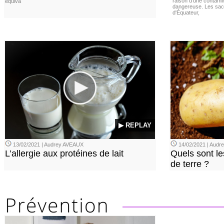
raison d'une contamina
équiva
dangereuse. Les sach
d'Équateur,
▶ REPLAY
13/02/2021 | Audrey AVEAUX
14/02/2021 | Audrey
L’allergie aux protéines de lait
Quels sont le
de terre ?