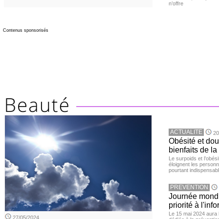
n’offre
Contenus sponsorisés
ACTUALITE
20
Obésité et doul
bienfaits de l
Le surpoids et l’obési
éloignent les personn
pourtant indispensabl
PREVENTION
Journée mondia
priorité à l'in
Le 15 mai 2024 aura l
27/05/2024