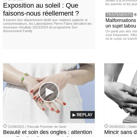
dédiée à la préventio
Exposition au soleil : Que
les parents et les je
faisons-nous réellement ?
TRAITEMENTS
Malformations 
A travers leur département dédié aux relations patients et
consommateurs, les Laboratoires Pierre Fabre dévoilent les
un sujet tabou 
nouveaux résultats 2023/2024 du programme Sun
Assessment Family
On parle peu des mal
sont fréquentes. Elle
où le corps se transf
▶ REPLAY
31/08/2021 | Pascale Pommier de Santi
26/09/2021 | Didi
Beauté et soin des ongles : attention
Mincir sans 