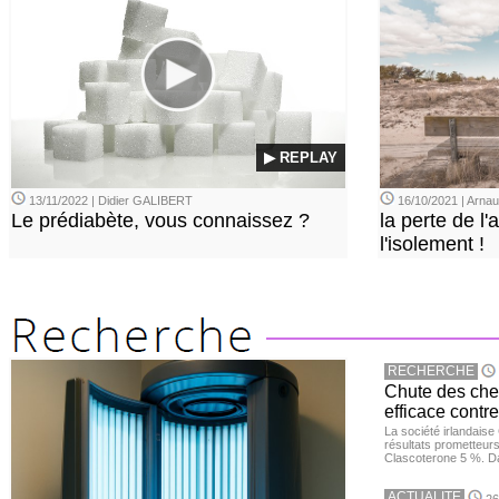
▶ REPLAY
13/11/2022 | Didier GALIBERT
16/10/2021 | Arn
Le prédiabète, vous connaissez ?
la perte de l'a
l'isolement !
RECHERCHE
Chute des chev
efficace contre
La société irlandais
résultats prometteurs
Clascoterone 5 %. Da
ACTUALITE