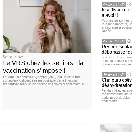
PREVENTION
Insuffisance c
à avoir !
Pour les personnes qu
ils sont nombreux, u
encourager à adopter
lancée
PREVENTION
Rentrée scola
débarrasser d
01/10/2024
Les poux de tête sont 
chevelu humain et se
Le VRS chez les seniors : la
présence ne soit pas
vaccination s'impose !
PREVENTION
Le Virus Respiratoire Syncytial (VRS) est un virus très
Chaleurs estiva
contagieux qui peut être responsable d’une infection
respiratoire allant d’une atteinte des voies respiratoires su
déshydratation
Pendant l’été, les a
rapidement induire u
patients vulnérables.
traitements