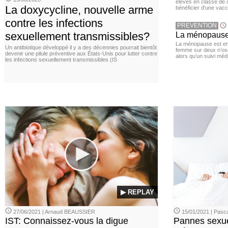
élèves en classe de c
La doxycycline, nouvelle arme
bénéficier d'une vacc
contre les infections
PREVENTION
sexuellement transmissibles?
La ménopause,
La ménopause est en
Un antibiotique développé il y a des décennies pourrait bientôt
femme sur deux n’os
devenir une pilule préventive aux États-Unis pour lutter contre
alors qu’un suivi méd
les infections sexuellement transmissibles (IS
▶ REPLAY
27/06/2021 | Arnaud BEAUSSIER
15/01/2021 | Pasca
IST: Connaissez-vous la digue
Pannes sexue