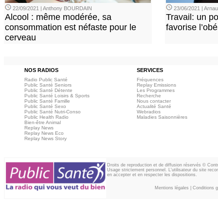
22/09/2021 | Anthony BOURDAIN
23/06/2021 | Arn
Alcool : même modérée, sa
Travail: un p
consommation est néfaste pour le
favorise l’ob
cerveau
NOS RADIOS
SERVICES
Radio Public Santé
Fréquences
Public Santé Seniors
Replay Emissions
Public Santé Détente
Les Programmes
Public Santé Loisirs & Sports
Recherche
Public Santé Famille
Nous contacter
Public Santé Sexo
Actualité Santé
Public Santé Nutri-Conso
Webradios
Public Health Radio
Maladies Saisonnières
Bien-être Animal
Replay News
Replay News Eco
Replay News Story
Droits de reproduction et de diffusion réservés © Con
Usage strictement personnel. L'utilisateur du site reco
en accepter et en respecter les dispositions.
Mentions légales
|
Conditions gé