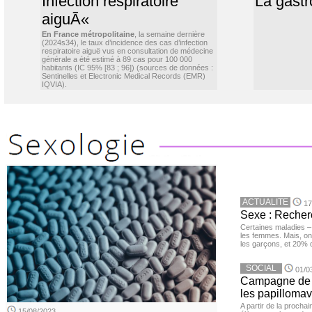
Infection respiratoire
La gastr
aiguÃ«
En France métropolitaine
, la semaine dernière
(2024s34), le taux d’incidence des cas d’infection
respiratoire aiguë vus en consultation de médecine
générale a été estimé à 89 cas pour 100 000
habitants (IC 95% [83 ; 96]) (sources de données :
Sentinelles et Electronic Medical Records (EMR)
IQVIA).
ACTUALITE
17
Sexe : Recher
Certaines maladies –
les femmes. Mais, on 
les garçons, et 20%
SOCIAL
01/0
Campagne de v
les papillomav
A partir de la procha
15/08/2023