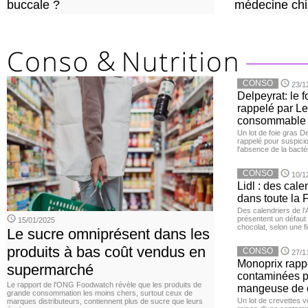
buccale ?
médecine chi
CONSO
23/1
Delpeyrat: le f
rappelé par Le
consommable
Un lot de foie gras D
rappelé pour suspicio
l'absence de la bacté
CONSO
10/1
Lidl : des cale
dans toute la 
Des calendriers de l
présentent un défaut 
15/01/2025
chocolat, selon une 
Le sucre omniprésent dans les
produits à bas coût vendus en
CONSO
27/1
Monoprix rappe
supermarché
contaminées p
Le rapport de l'ONG Foodwatch révèle que les produits de
mangeuse de c
grande consommation les moins chers, surtout ceux de
Un lot de crevettes 
marques distributeurs, contiennent plus de sucre que leurs