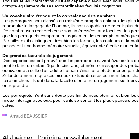
sociales et les interactions qu’il est capable d’avoir avec vous. Vous
compte également de ses extraordinaires facultés cognitives.
Un vocabulaire étendu et la conscience des nombres
Les perroquets sont classés au troisième rang des animaux les plus int
reproduire le langage de l’homme, ils sont capables de retenir plus 
De nombreuses recherches se sont intéressées aux facultés des perr
que les perroquets comprennent également les concepts numériques 
Par ailleurs, ils distinguent très bien les formes, les couleurs et la mati
possèdent une bonne mémoire visuelle, équivalente à celle d’un enfan
De grandes facultés de jugement
Des expériences ont prouvé que les perroquets savent évaluer les qu
peut le faire un enfant âgé de cinq ans, et même envisager des probab
équivalente à celle d’un adulte humain. Ainsi, une étude menée par 
Zélande a montré que ces oiseaux extraordinaires estiment leurs cha
faire un choix. Ils ont donc la faculté d’émettre un jugement sur leurs
entreprendre.
Les perroquets n’ont sans doute pas fini de nous étonner et bien le
mieux interagir avec eux, pour qu’ils se sentent les plus épanouis poss
côtés.
Arnaud BEAUSSIER
Alzheimer : l’origine possiblement