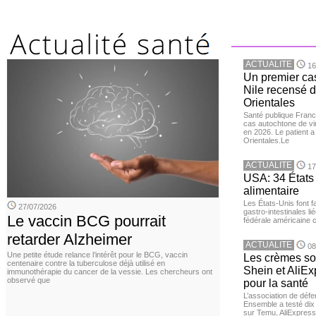
ACTUALITE
16
Un premier ca
Nile recensé 
Orientales
Santé publique Franc
cas autochtone de vi
en 2026. Le patient a
Orientales.Le
ACTUALITE
17
USA: 34 États 
alimentaire
Les États-Unis font 
27/07/2026
gastro-intestinales li
Le vaccin BCG pourrait
fédérale américaine 
retarder Alzheimer
ACTUALITE
08
Une petite étude relance l’intérêt pour le BCG, vaccin
Les crèmes so
centenaire contre la tuberculose déjà utilisé en
Shein et AliE
immunothérapie du cancer de la vessie. Les chercheurs ont
observé que
pour la santé
L’association de dé
Ensemble a testé di
sur Temu, AliExpress 