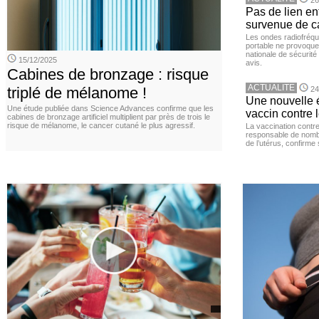
26
Pas de lien en
survenue de c
Les ondes radiofréqu
portable ne provoque
nationale de sécurité
15/12/2025
avis.
Cabines de bronzage : risque
ACTUALITE
triplé de mélanome !
24
Une nouvelle é
Une étude publiée dans Science Advances confirme que les
vaccin contre l
cabines de bronzage artificiel multiplient par près de trois le
risque de mélanome, le cancer cutané le plus agressif.
La vaccination contr
responsable de nomb
de l’utérus, confirme