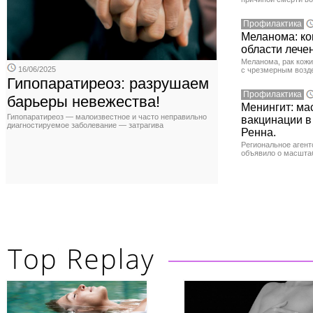
Профилактика
Меланома: ко
области лече
Меланома, рак кожи
16/06/2025
с чрезмерным возд
Гипопаратиреоз: разрушаем
Профилактика
барьеры невежества!
Менингит: ма
Гипопаратиреоз — малоизвестное и часто неправильно
вакцинации в
диагностируемое заболевание — затрагива
Ренна.
Региональное агент
объявило о масшта