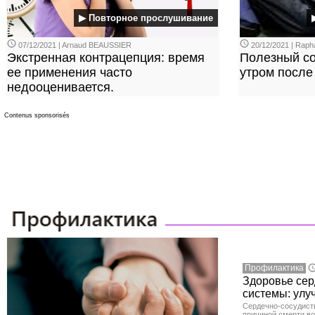
▶ Повторное прослушивание
07/12/2021 | Arnaud BEAUSSIER
20/12/2021 | Rap
Экстренная контрацепция: время
Полезный сов
ее применения часто
утром после
недооценивается.
Contenus sponsorisés
Профилактика
Здоровье сер
системы: улу
Сердечно-сосудист
причиной смерти во