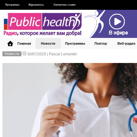
Программы
Журналисты
Свяжитесь с нами
Главная
Новости
Программы
Повтор
Веб‑радио
Новости
30/07/2025 |
Pascal Lemontel