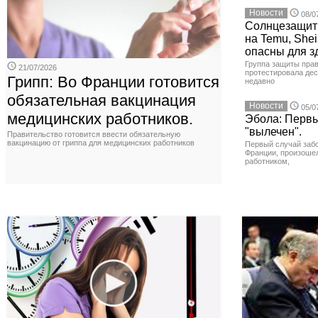
Новости
08/0
Солнцезащит
на Temu, Shei
опасны для з
Группа защиты прав
21/07/2026
протестировала де
Грипп: Во Франции готовится
недавно
обязательная вакцинация
Новости
05/0
медицинских работников.
Эбола: Первы
"вылечен".
Правительство готовится ввести обязательную
вакцинацию от гриппа для медицинских работников
Первый случай заб
Франции, произоше
работником,