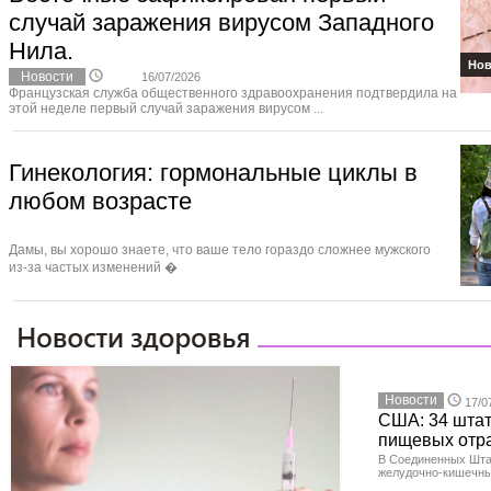
случай заражения вирусом Западного
Нила.
Нов
Новости
16/07/2026
Французская служба общественного здравоохранения подтвердила на
этой неделе первый случай заражения вирусом ...
Гинекология: гормональные циклы в
любом возрасте
Дамы, вы хорошо знаете, что ваше тело гораздо сложнее мужского
из‑за частых изменений �
Новости
17/0
США: 34 штат
пищевых отр
В Соединенных Шта
желудочно-кишечны