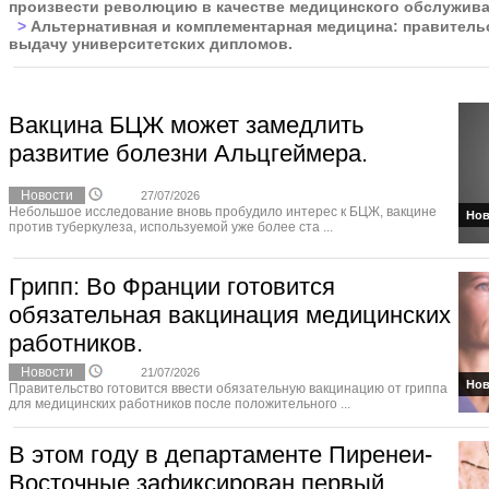
произвести революцию в качестве медицинского обслужив
>
Альтернативная и комплементарная медицина: правитель
выдачу университетских дипломов.
Вакцина БЦЖ может замедлить
развитие болезни Альцгеймера.
Новости
27/07/2026
Небольшое исследование вновь пробудило интерес к БЦЖ, вакцине
Нов
против туберкулеза, используемой уже более ста ...
Грипп: Во Франции готовится
обязательная вакцинация медицинских
работников.
Новости
21/07/2026
Нов
Правительство готовится ввести обязательную вакцинацию от гриппа
для медицинских работников после положительного ...
В этом году в департаменте Пиренеи-
Восточные зафиксирован первый