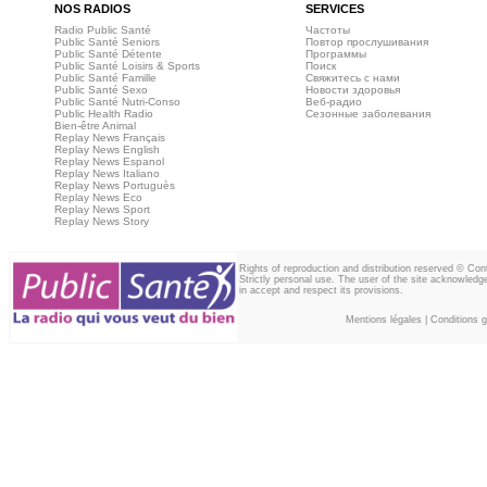
NOS RADIOS
SERVICES
Radio Public Santé
Частоты
Public Santé Seniors
Повтор прослушивания
Public Santé Détente
Программы
Public Santé Loisirs & Sports
Поиск
Public Santé Famille
Свяжитесь с нами
Public Santé Sexo
Новости здоровья
Public Santé Nutri-Conso
Веб‑радио
Public Health Radio
Сезонные заболевания
Bien-être Animal
Replay News Français
Replay News English
Replay News Espanol
Replay News Italiano
Replay News Portuguès
Replay News Eco
Replay News Sport
Replay News Story
Rights of reproduction and distribution reserved © Co
Strictly personal use. The user of the site acknowledg
in accept and respect its provisions.
Mentions légales
|
Conditions gé