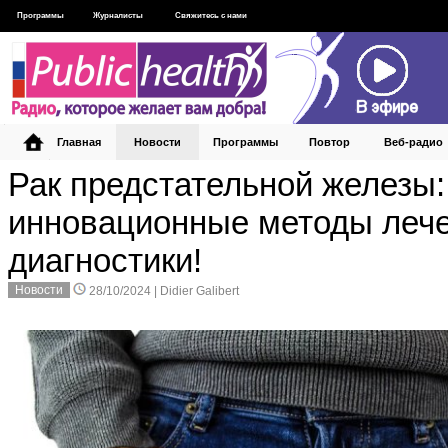
Программы
Журналисты
Свяжитесь с нами
Главная
Новости
Программы
Повтор
Веб‑радио
Рак предстательной железы:
инновационные методы лече
диагностики!
Новости
28/10/2024 |
Didier Galibert