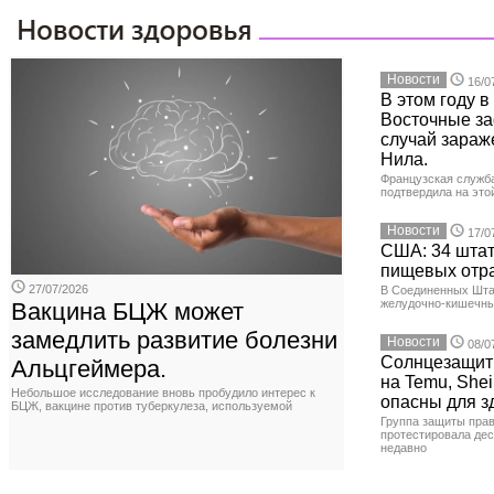
Новости
16/0
В этом году 
Восточные з
случай зараж
Нила.
Французская служб
подтвердила на это
Новости
17/0
США: 34 штат
пищевых отр
27/07/2026
В Соединенных Шта
желудочно-кишечны
Вакцина БЦЖ может
замедлить развитие болезни
Новости
08/0
Солнцезащит
Альцгеймера.
на Temu, Shei
Небольшое исследование вновь пробудило интерес к
опасны для з
БЦЖ, вакцине против туберкулеза, используемой
Группа защиты прав
протестировала де
недавно