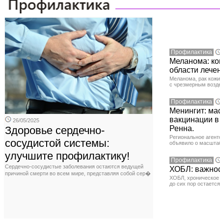
Профилактика
Меланома: ко
области лече
Меланома, рак кожи
с чрезмерным возд
Профилактика
Менингит: ма
вакцинации в
26/05/2025
Здоровье сердечно-
Ренна.
Региональное агент
сосудистой системы:
объявило о масшта
улучшите профилактику!
Профилактика
Сердечно-сосудистые заболевания остаются ведущей
ХОБЛ: важнос
причиной смерти во всем мире, представляя собой сер�
ХОБЛ, хроническое 
до сих пор остаетс