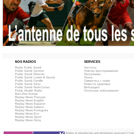
NOS RADIOS
SERVICES
Radio Public Santé
Частоты
Public Santé Seniors
Повтор прослушивания
Public Santé Détente
Программы
Public Santé Loisirs & Sports
Поиск
Public Santé Famille
Свяжитесь с нами
Public Santé Sexo
Новости здоровья
Public Santé Nutri-Conso
Веб‑радио
Public Health Radio
Сезонные заболевания
Bien-être Animal
Replay News Français
Replay News English
Replay News Espanol
Replay News Italiano
Replay News Portuguès
Replay News Eco
Replay News Sport
Replay News Story
Rights of reproduction and distribution reserved © Co