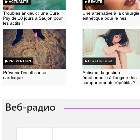
▶ ACTUALITE
▶ BEAUTE
Troubles anxieux : une Cure
Une alternative à la chirurgie
Psy de 10 jours à Saujon pour
esthétique pour le nez
les actifs !
▶ PREVENTION
▶ PSYCHOLOGIE
Prévenir l’insuffisance
Autisme: la gestion
cardiaque
émotionnelle à l’origine des
comportements répétitifs ?