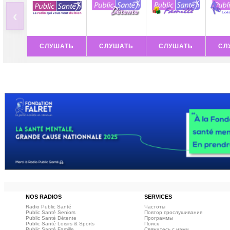
‹
СЛУШАТЬ
СЛУШАТЬ
СЛУШАТЬ
СЛ
NOS RADIOS
SERVICES
Radio Public Santé
Частоты
Public Santé Seniors
Повтор прослушивания
Public Santé Détente
Программы
Public Santé Loisirs & Sports
Поиск
Public Santé Famille
Свяжитесь с нами