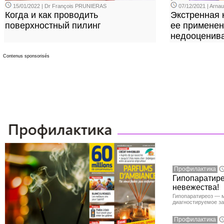
15/01/2022 | Dr François PRUNIERAS
07/12/2021 | Arn
Когда и как проводить
Экстренная 
поверхностный пилинг
ее применен
недооценива
Contenus sponsorisés
Профилактика
Гипопаратире
невежества!
Гипопаратиреоз — м
диагностируемое з
Профилактика