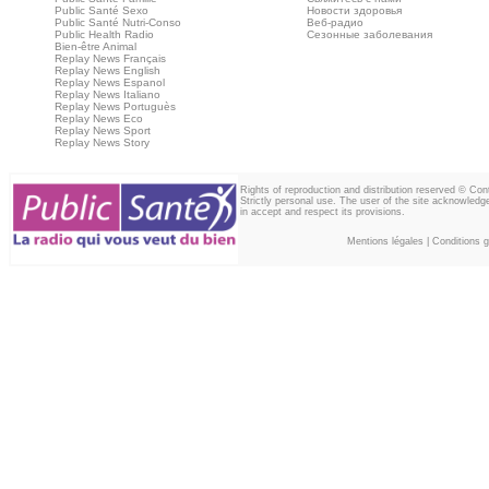
Public Santé Sexo
Новости здоровья
Public Santé Nutri-Conso
Веб‑радио
Public Health Radio
Сезонные заболевания
Bien-être Animal
Replay News Français
Replay News English
Replay News Espanol
Replay News Italiano
Replay News Portuguès
Replay News Eco
Replay News Sport
Replay News Story
Rights of reproduction and distribution reserved © Co
Strictly personal use. The user of the site acknowledg
in accept and respect its provisions.
Mentions légales
|
Conditions gé