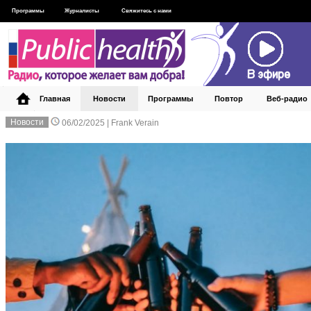
Программы
Журналисты
Свяжитесь с нами
Главная
Новости
Программы
Повтор
Веб‑радио
Новости
06/02/2025 |
Frank Verain