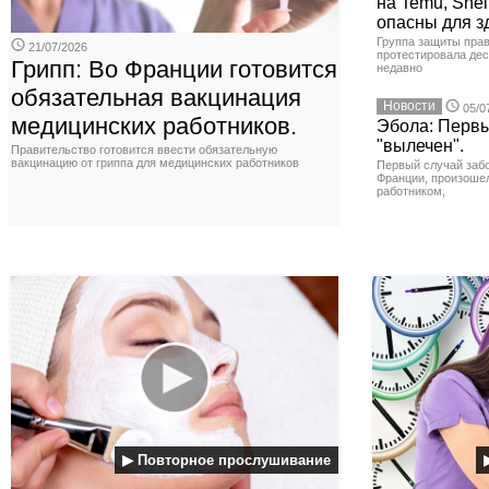
на Temu, Shei
опасны для з
Группа защиты прав
21/07/2026
протестировала де
Грипп: Во Франции готовится
недавно
обязательная вакцинация
Новости
05/0
медицинских работников.
Эбола: Первы
"вылечен".
Правительство готовится ввести обязательную
вакцинацию от гриппа для медицинских работников
Первый случай заб
Франции, произоше
работником,
▶ Повторное прослушивание