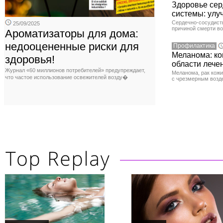
Здоровье сер
системы: улу
Сердечно-сосудист
25/09/2025
причиной смерти во
Ароматизаторы для дома:
недооцененные риски для
Профилактика
Меланома: ко
здоровья!
области лече
Журнал «60 миллионов потребителей» предупреждает,
Меланома, рак кожи
что частое использование освежителей возду�
с чрезмерным возд