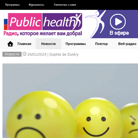
Программы
Журналисты
Свяжитесь с нами
Главная
Новости
Программы
Повтор
Веб‑радио
Новости
26/01/2024 |
Sophie de Duiéry