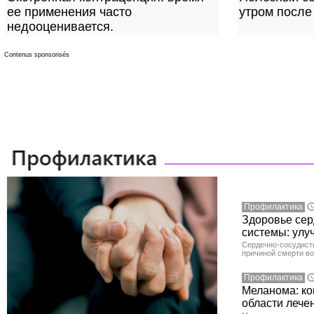
ее применения часто
утром после
недооценивается.
Contenus sponsorisés
Профилактика
Здоровье сер
системы: улу
Сердечно-сосудист
причиной смерти во
Профилактика
Меланома: ко
области лече