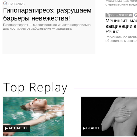
Меланома, рак кожи
16/06/2025
с чрезмерным возд
Гипопаратиреоз: разрушаем
Профилактика
барьеры невежества!
Менингит: ма
Гипопаратиреоз — малоизвестное и часто неправильно
вакцинации в
диагностируемое заболевание — затрагива
Ренна.
Региональное агент
объявило о масшта
▶ ACTUALITE
▶ BEAUTE