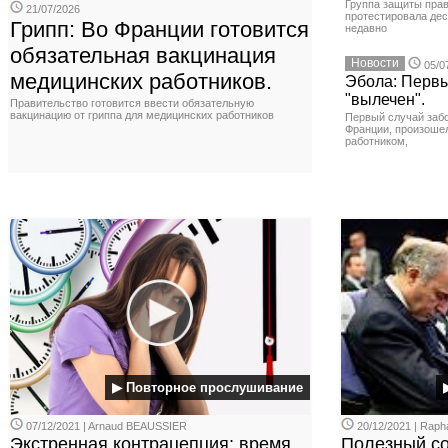
Группа защиты прав
21/07/2026
протестировала де
Грипп: Во Франции готовится
недавно
обязательная вакцинация
Новости
05/0
медицинских работников.
Эбола: Первы
"вылечен".
Правительство готовится ввести обязательную
вакцинацию от гриппа для медицинских работников
Первый случай заб
Франции, произоше
работником,
▶ Повторное прослушивание
07/12/2021 | Arnaud BEAUSSIER
20/12/2021 | Rap
Экстренная контрацепция: время
Полезный сов