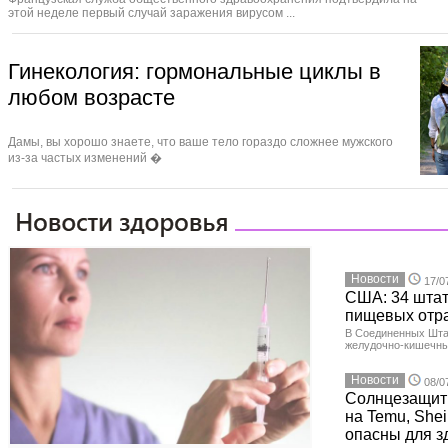
этой неделе первый случай заражения вирусом ...
Гинекология: гормональные циклы в
любом возрасте
Дамы, вы хорошо знаете, что ваше тело гораздо сложнее мужского
из‑за частых изменений �
Новости
17/0
США: 34 штат
пищевых отр
В Соединенных Шта
желудочно-кишечны
Новости
08/0
Солнцезащит
на Temu, Shei
опасны для з