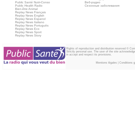
Public Santé Nutri-Conso
Веб‑радио
Public Health Radio
Сезонные заболевания
Bien-être Animal
Replay News Français
Replay News English
Replay News Espanol
Replay News Italiano
Replay News Portuguès
Replay News Eco
Replay News Sport
Replay News Story
Rights of reproduction and distribution reserved © Co
Strictly personal use. The user of the site acknowledg
in accept and respect its provisions.
Mentions légales
|
Conditions gé