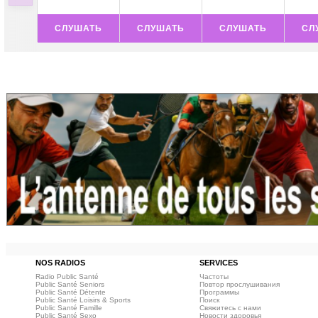
СЛУШАТЬ
СЛУШАТЬ
СЛУШАТЬ
СЛ
NOS RADIOS
SERVICES
Radio Public Santé
Частоты
Public Santé Seniors
Повтор прослушивания
Public Santé Détente
Программы
Public Santé Loisirs & Sports
Поиск
Public Santé Famille
Свяжитесь с нами
Public Santé Sexo
Новости здоровья