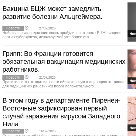
Вакцина БЦЖ может замедлить
развитие болезни Альцгеймера.
Новости
27/07/2026
Небольшое исследование вновь пробудило интерес к БЦЖ, вакцине
Нов
против туберкулеза, используемой уже более ста ...
Грипп: Во Франции готовится
обязательная вакцинация медицинских
работников.
Новости
21/07/2026
Нов
Правительство готовится ввести обязательную вакцинацию от гриппа
для медицинских работников после положительного ...
В этом году в департаменте Пиренеи-
Восточные зафиксирован первый
случай заражения вирусом Западного
Нила.
Нов
Новости
16/07/2026
Французская служба общественного здравоохранения подтвердила на