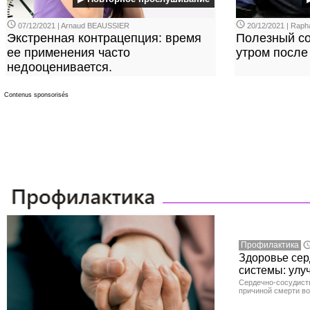
07/12/2021 | Arnaud BEAUSSIER
20/12/2021 | Rap
Экстренная контрацепция: время
Полезный сов
ее применения часто
утром после
недооценивается.
Contenus sponsorisés
Профилактика
Здоровье сер
системы: улу
Сердечно-сосудист
причиной смерти во