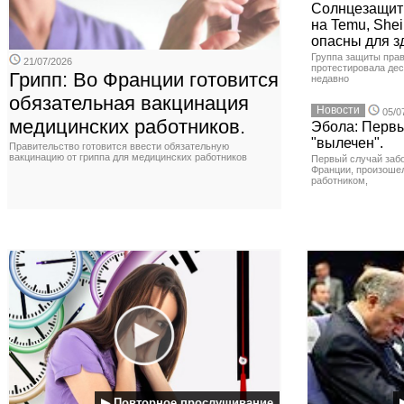
Солнцезащит
на Temu, Shei
опасны для з
Группа защиты прав
21/07/2026
протестировала де
Грипп: Во Франции готовится
недавно
обязательная вакцинация
Новости
05/0
медицинских работников.
Эбола: Первы
"вылечен".
Правительство готовится ввести обязательную
вакцинацию от гриппа для медицинских работников
Первый случай заб
Франции, произоше
работником,
▶ Повторное прослушивание