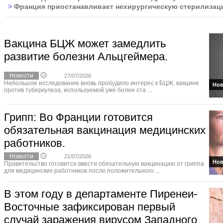
>
Франция приостанавливает нехирургическую стерилизац
Вакцина БЦЖ может замедлить
развитие болезни Альцгеймера.
Новости
27/07/2026
Небольшое исследование вновь пробудило интерес к БЦЖ, вакцине
Нов
против туберкулеза, используемой уже более ста ...
Грипп: Во Франции готовится
обязательная вакцинация медицинских
работников.
Новости
21/07/2026
Нов
Правительство готовится ввести обязательную вакцинацию от гриппа
для медицинских работников после положительного ...
В этом году в департаменте Пиренеи-
Восточные зафиксирован первый
случай заражения вирусом Западного