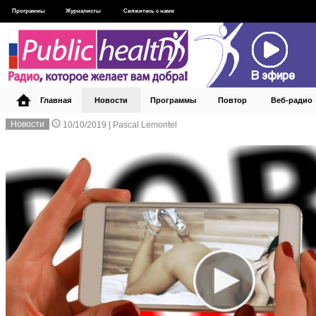
Программы
Журналисты
Свяжитесь с нами
Главная
Новости
Программы
Повтор
Веб‑радио
Новости
10/10/2019 |
Pascal Lemontel