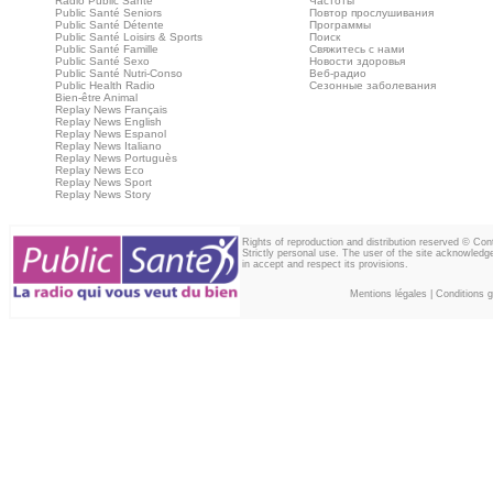
Radio Public Santé
Частоты
Public Santé Seniors
Повтор прослушивания
Public Santé Détente
Программы
Public Santé Loisirs & Sports
Поиск
Public Santé Famille
Свяжитесь с нами
Public Santé Sexo
Новости здоровья
Public Santé Nutri-Conso
Веб‑радио
Public Health Radio
Сезонные заболевания
Bien-être Animal
Replay News Français
Replay News English
Replay News Espanol
Replay News Italiano
Replay News Portuguès
Replay News Eco
Replay News Sport
Replay News Story
Rights of reproduction and distribution reserved © Co
Strictly personal use. The user of the site acknowledg
in accept and respect its provisions.
Mentions légales
|
Conditions gé