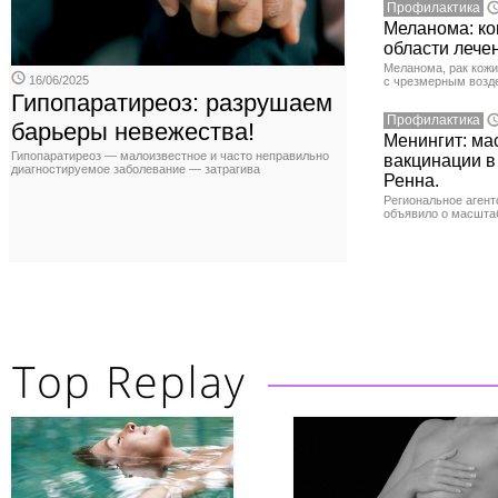
Профилактика
Меланома: ко
области лече
Меланома, рак кожи
16/06/2025
с чрезмерным возд
Гипопаратиреоз: разрушаем
Профилактика
барьеры невежества!
Менингит: ма
Гипопаратиреоз — малоизвестное и часто неправильно
вакцинации в
диагностируемое заболевание — затрагива
Ренна.
Региональное агент
объявило о масшта