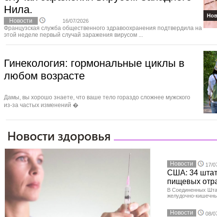
Нила.
Нов
Новости
16/07/2026
Французская служба общественного здравоохранения подтвердила на
этой неделе первый случай заражения вирусом ...
Гинекология: гормональные циклы в
любом возрасте
Дамы, вы хорошо знаете, что ваше тело гораздо сложнее мужского
из‑за частых изменений �
Новости
17/0
США: 34 штат
пищевых отр
В Соединенных Шта
желудочно-кишечны
Новости
08/0