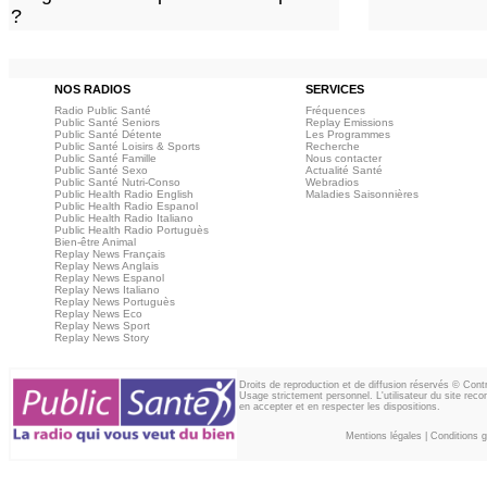
?
NOS RADIOS
SERVICES
Radio Public Santé
Fréquences
Public Santé Seniors
Replay Emissions
Public Santé Détente
Les Programmes
Public Santé Loisirs & Sports
Recherche
Public Santé Famille
Nous contacter
Public Santé Sexo
Actualité Santé
Public Santé Nutri-Conso
Webradios
Public Health Radio English
Maladies Saisonnières
Public Health Radio Espanol
Public Health Radio Italiano
Public Health Radio Portuguès
Bien-être Animal
Replay News Français
Replay News Anglais
Replay News Espanol
Replay News Italiano
Replay News Portuguès
Replay News Eco
Replay News Sport
Replay News Story
Droits de reproduction et de diffusion réservés © Con
Usage strictement personnel. L'utilisateur du site reco
en accepter et en respecter les dispositions.
Mentions légales
|
Conditions gé