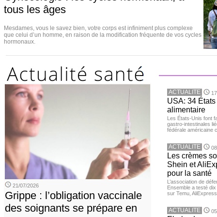
tous les âges
Mesdames, vous le savez bien, votre corps est infiniment plus complexe
que celui d’un homme, en raison de la modification fréquente de vos cycles
hormonaux.
ACTUALITE
17
USA: 34 États 
alimentaire
Les États-Unis font 
gastro-intestinales li
fédérale américaine 
ACTUALITE
08
Les crèmes so
Shein et AliE
pour la santé
L’association de dé
21/07/2026
Ensemble a testé di
Grippe : l’obligation vaccinale
sur Temu, AliExpress 
des soignants se prépare en
ACTUALITE
05