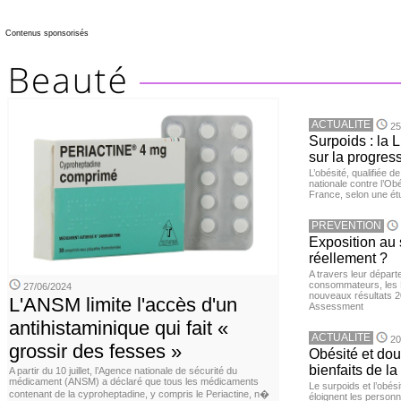
Contenus sponsorisés
ACTUALITE
25
Surpoids : la L
sur la progres
L’obésité, qualifiée 
nationale contre l’Ob
France, selon une é
PREVENTION
Exposition au 
réellement ?
A travers leur départ
consommateurs, les L
27/06/2024
nouveaux résultats 
L'ANSM limite l'accès d'un
Assessment
antihistaminique qui fait «
ACTUALITE
20
grossir des fesses »
Obésité et doul
bienfaits de l
A partir du 10 juillet, l’Agence nationale de sécurité du
médicament (ANSM) a déclaré que tous les médicaments
Le surpoids et l’obési
contenant de la cyproheptadine, y compris le Periactine, n�
éloignent les personn