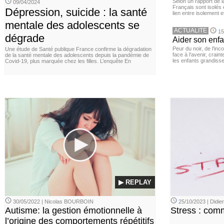
Selon un rapport de 
09/04/2024
Français sont isolés 
Dépression, suicide : la santé
lien entre isolement e
mentale des adolescents se
ACTUALITE
15
dégrade
Aider son enfa
Peur du noir, de l'i
Une étude de Santé publique France confirme la dégradation
face à l'avenir, cra
de la santé mentale des adolescents depuis la pandémie de
les enfants grandisse
Covid-19, plus marquée chez les filles. L’enquête En
▶ REPLAY
30/05/2022 | Nicolas BOURBOIN
25/10/2023 | Didi
Autisme: la gestion émotionnelle à
Stress : com
l’origine des comportements répétitifs