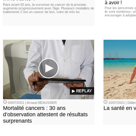
à avoir !
Rare avant 50 ans, la survenue du cancer de la prostate
Pour les personnes qu
augmente progressivement avec l’âge. Plusieurs modalités de
ils sont nombreux, u
traitements C’est un cancer de bon, voire de très bo
encourager à adopter
▶ REPLAY
04/07/2021 | Arnaud BEAUSSIER
10/07/2021 | Didi
Mortalité cancers : 30 ans
La santé en 
d’observation attestent de résultats
surprenants