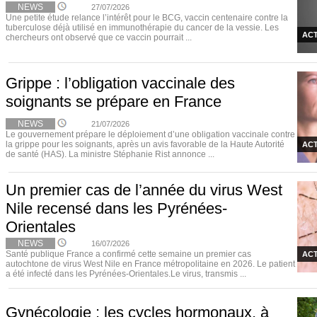
NEWS
27/07/2026
Une petite étude relance l’intérêt pour le BCG, vaccin centenaire contre la
tuberculose déjà utilisé en immunothérapie du cancer de la vessie. Les
ACT
chercheurs ont observé que ce vaccin pourrait ...
Grippe : l’obligation vaccinale des
soignants se prépare en France
NEWS
21/07/2026
Le gouvernement prépare le déploiement d’une obligation vaccinale contre
la grippe pour les soignants, après un avis favorable de la Haute Autorité
ACT
de santé (HAS). La ministre Stéphanie Rist annonce ...
Un premier cas de l’année du virus West
Nile recensé dans les Pyrénées-
Orientales
NEWS
16/07/2026
Santé publique France a confirmé cette semaine un premier cas
ACT
autochtone de virus West Nile en France métropolitaine en 2026. Le patient
a été infecté dans les Pyrénées-Orientales.Le virus, transmis ...
Gynécologie : les cycles hormonaux, à