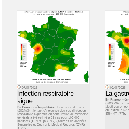
07/08/2026
07/08/2026
Infection respiratoire
La gastr
aiguë
En France métr
(2024s34), le ta
aiguë vus en con
En France métropolitaine
, la semaine dernière
été estimé à 62 
(2024s34), le taux d’incidence des cas d’infection
95% [47 ; 77]).
respiratoire aiguë vus en consultation de médecine
générale a été estimé à 89 cas pour 100 000
habitants (IC 95% [83 ; 96]) (sources de données :
Sentinelles et Electronic Medical Records (EMR)
IQVIA).