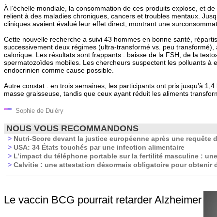
À l’échelle mondiale, la consommation de ces produits explose, et d
relient à des maladies chroniques, cancers et troubles mentaux. Jusqu’
cliniques avaient évalué leur effet direct, montrant une surconsommat
Cette nouvelle recherche a suivi 43 hommes en bonne santé, réparti
successivement deux régimes (ultra-transformé vs. peu transformé),
calorique. Les résultats sont frappants : baisse de la FSH, de la tes
spermatozoïdes mobiles. Les chercheurs suspectent les polluants à e
endocrinien comme cause possible.
Autre constat : en trois semaines, les participants ont pris jusqu’à 1,
masse graisseuse, tandis que ceux ayant réduit les aliments transfor
Sophie de Duiéry
NOUS VOUS RECOMMANDONS
>
Nutri-Score devant la justice européenne après une requête d
>
USA: 34 États touchés par une infection alimentaire
>
L’impact du téléphone portable sur la fertilité masculine : un
>
Calvitie : une attestation désormais obligatoire pour obtenir 
Le vaccin BCG pourrait retarder Alzheimer