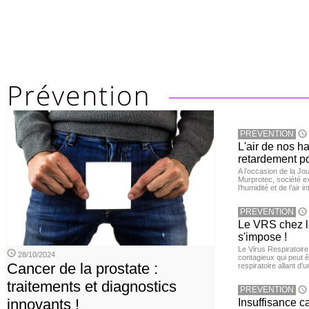
PREVENTION
L'air de nos h
retardement po
A l’occasion de la Jour
Murprotec, société ex
l’humidité et de l’air i
PREVENTION
Le VRS chez le
s'impose !
Le Virus Respiratoire
28/10/2024
contagieux qui peut ê
Cancer de la prostate :
respiratoire allant d’
traitements et diagnostics
PREVENTION
innovants !
Insuffisance c