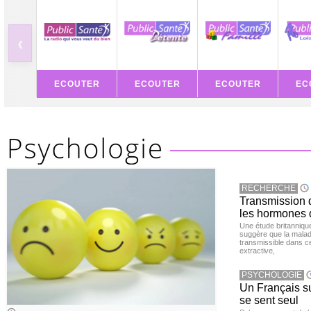
‹
ECOUTER
ECOUTER
ECOUTER
EC
RECHERCHE
Transmission d
les hormones 
Une étude britanniqu
suggère que la maladi
transmissible dans c
extractive,
PSYCHOLOGIE
Un Français sur
se sent seul