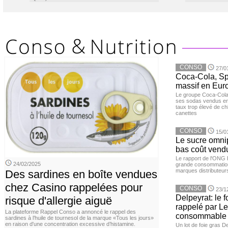
CONSO
27/0
Coca-Cola, Spr
massif en Euro
Le groupe Coca-Cola 
ses sodas vendus en 
taux trop élevé de c
canettes
CONSO
15/0
Le sucre omnip
bas coût vend
Le rapport de l'ONG 
24/02/2025
grande consommation
marques distributeur
Des sardines en boîte vendues
chez Casino rappelées pour
CONSO
23/1
Delpeyrat: le f
risque d'allergie aiguë
rappelé par Le
La plateforme Rappel Conso a annoncé le rappel des
consommable
sardines à l’huile de tournesol de la marque «Tous les jours»
en raison d'une concentration excessive d’histamine.
Un lot de foie gras D