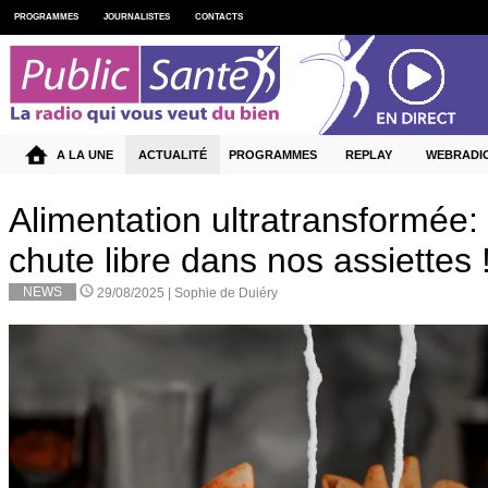
PROGRAMMES
JOURNALISTES
CONTACTS
A LA UNE
ACTUALITÉ
PROGRAMMES
REPLAY
WEBRADI
Alimentation ultratransformée: l
chute libre dans nos assiettes 
NEWS
29/08/2025 |
Sophie de Duiéry