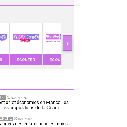
›
R
ECOUTER
ECOUTER
ECOUTER
ECOU
AL
03/07/2026
ntion et économies en France: les
lles propositions de la Cnam
ERCHE
02/07/2026
angers des écrans pour les moins