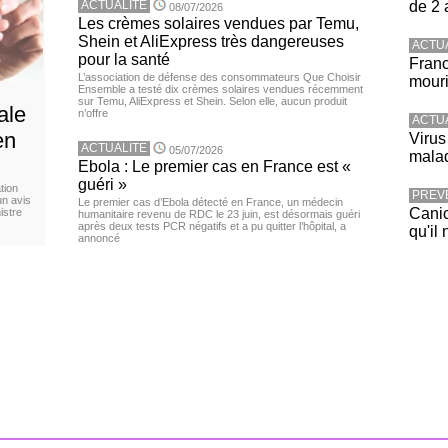
ACTUALITE
de 2 
08/07/2026
Les crèmes solaires vendues par Temu,
Shein et AliExpress très dangereuses
ACTU
pour la santé
Franc
L’association de défense des consommateurs Que Choisir
mouri
Ensemble a testé dix crèmes solaires vendues récemment
sur Temu, AliExpress et Shein. Selon elle, aucun produit
ale
n’offre
ACTU
en
Virus
ACTUALITE
05/07/2026
malad
Ebola : Le premier cas en France est «
guéri »
tion
PREV
un avis
Le premier cas d’Ebola détecté en France, un médecin
Canic
istre
humanitaire revenu de RDC le 23 juin, est désormais guéri
après deux tests PCR négatifs et a pu quitter l’hôpital, a
qu'il 
annoncé