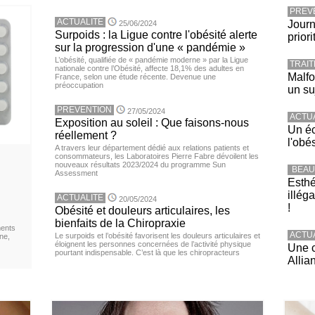
PREV
ACTUALITE
Journ
25/06/2024
Surpoids : la Ligue contre l'obésité alerte
priori
sur la progression d'une « pandémie »
L’obésité, qualifiée de « pandémie moderne » par la Ligue
TRAI
nationale contre l’Obésité, affecte 18,1% des adultes en
Malfo
France, selon une étude récente. Devenue une
préoccupation
un su
PREVENTION
27/05/2024
ACTU
Exposition au soleil : Que faisons-nous
Un éc
réellement ?
l'obé
A travers leur département dédié aux relations patients et
consommateurs, les Laboratoires Pierre Fabre dévoilent les
nouveaux résultats 2023/2024 du programme Sun
BEAU
Assessment
Esthé
illég
ACTUALITE
20/05/2024
!
Obésité et douleurs articulaires, les
bienfaits de la Chiropraxie
ments
ACTU
Le surpoids et l’obésité favorisent les douleurs articulaires et
ne,
éloignent les personnes concernées de l’activité physique
Une c
pourtant indispensable. C’est là que les chiropracteurs
Allia