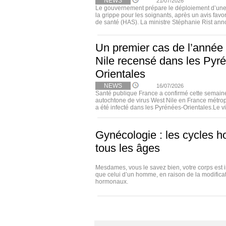
NEWS
21/07/2026
Le gouvernement prépare le déploiement d’une 
la grippe pour les soignants, après un avis favo
de santé (HAS). La ministre Stéphanie Rist annon
Un premier cas de l’année
Nile recensé dans les Pyr
Orientales
NEWS
16/07/2026
Santé publique France a confirmé cette semain
autochtone de virus West Nile en France métrop
a été infecté dans les Pyrénées-Orientales.Le vir
Gynécologie : les cycles 
tous les âges
Mesdames, vous le savez bien, votre corps est 
que celui d’un homme, en raison de la modifica
hormonaux.