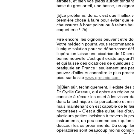
étroites, et bien vos pieds auront tenda
base du gros orteil, une bosse, un oigno
[b]Le problème, donc, c’est que l’hallux 
première chose à faire pour éviter que le
chaussures à bout pointu ou à talons hau
coquetterie ! [/b]
Pire encore, les oignons peuvent être do
Votre médecin pourra vous recommander 
l’unique solution pour se débarrasser dé
l’opération laisse une cicatrice de 10 cm
bonne nouvelle c’est qu’il existe aujourd
et qui laisse des cicatrices de quelques 
pratiquée en France : seulement une pet
pouvez d’ailleurs connaître le plus proch
pied sur le site
www.grecmip.com.
[b]Bien sûr, techniquement, il existe des
Dr Cyrille Cazeau, qui opère en région pa
consiste à réaxer les os et à les visser 
donc la technique dite percutanée et min
mais maintenant on est capable de le fair
motorisées » C’est à dire qu’au lieu d’ouv
plusieurs petites incisions à travers la p
instruments, un peu comme ceux qu’on util
douceur les os proéminents. Du coup, les 
opératoires sont beaucoup moins compli