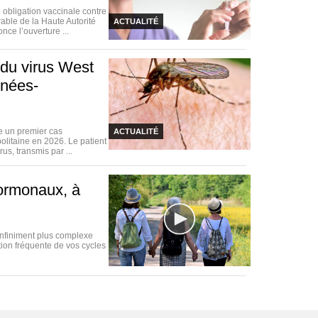
obligation vaccinale contre
rable de la Haute Autorité
ACTUALITÉ
ce l’ouverture ...
 du virus West
énées-
e un premier cas
ACTUALITÉ
olitaine en 2026. Le patient
us, transmis par ...
hormonaux, à
infiniment plus complexe
tion fréquente de vos cycles