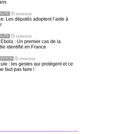
ans
ALITE
30/06/2026
e: Les députés adoptent l’aide à
r
ALITE
24/06/2026
 Ebola : Un premier cas de la
ie identifié en France
ENTION
23/06/2026
ule : les gestes qui protègent et ce
ne faut pas faire !