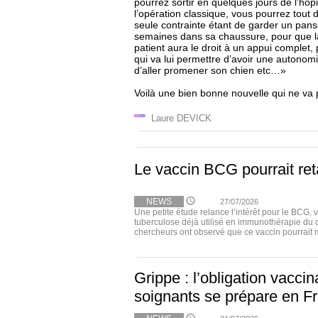
pourrez sortir en quelques jours de l’hôp
l’opération classique, vous pourrez tout 
seule contrainte étant de garder un pans
semaines dans sa chaussure, pour que la
patient aura le droit à un appui complet,
qui va lui permettre d’avoir une autonomie
d’aller promener son chien etc…»
Voilà une bien bonne nouvelle qui ne va 
Laure DEVICK
Le vaccin BCG pourrait ret
NEWS
27/07/2026
Une petite étude relance l’intérêt pour le BCG, 
tuberculose déjà utilisé en immunothérapie du 
chercheurs ont observé que ce vaccin pourrait m
Grippe : l’obligation vacci
soignants se prépare en F