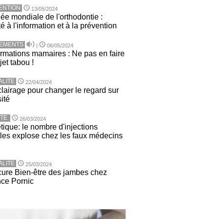
ENTION
13/05/2024
ée mondiale de l'orthodontie :
té à l'information et à la prévention
TEMENTS
|
06/05/2024
rmations mamaires : Ne pas en faire
jet tabou !
ALITE
22/04/2024
lairage pour changer le regard sur
sité
TE
26/03/2024
tique: le nombre d'injections
ales explose chez les faux médecins
ALITE
25/03/2024
ure Bien-être des jambes chez
nce Pornic