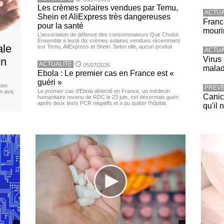
Les crèmes solaires vendues par Temu,
ACTUA
Shein et AliExpress très dangereuses
Franc
pour la santé
mouri
L’association de défense des consommateurs Que Choisir
Ensemble a testé dix crèmes solaires vendues récemment
ale
sur Temu, AliExpress et Shein. Selon elle, aucun produit
ACTUA
Virus
en
ACTUALITE
05/07/2026
malad
Ebola : Le premier cas en France est «
guéri »
ion
PREVE
Le premier cas d’Ebola détecté en France, un médecin
n avis
Canicu
humanitaire revenu de RDC le 23 juin, est désormais guéri
après deux tests PCR négatifs et a pu quitter l’hôpital,
qu'il 