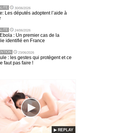
LITE
30/06/2026
e: Les députés adoptent l’aide à
r
LITE
24/06/2026
 Ebola : Un premier cas de la
ie identifié en France
NTION
23/06/2026
le : les gestes qui protègent et ce
ne faut pas faire !
▶ REPLAY