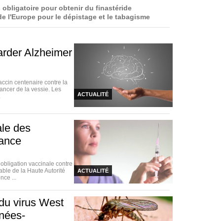
 obligatoire pour obtenir du finastéride
e l'Europe pour le dépistage et le tabagisme
arder Alzheimer
accin centenaire contre la
ancer de la vessie. Les
ACTUALITÉ
.
ale des
rance
bligation vaccinale contre
able de la Haute Autorité
ACTUALITÉ
nce ...
du virus West
énées-