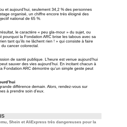
bou et aujourd’hui, seulement 34,2 % des personnes
istage organisé, un chiffre encore très éloigné des
ectif national de 65 %.
résultat, le caractère « peu gla-mour » du sujet, ou
C’est pourquoi la Fondation ARC brise les tabous avec sa
 tant qu’ils ne lâchent rien ! » qui consiste à faire
 du cancer colorectal.
mission de santé publique. L’heure est venue aujourd’hui
peut sauver des vies aujourd’hui. En incitant chacun à
on, la Fondation ARC démontre qu’un simple geste peut
ourd’hui
 grande différence demain. Alors, rendez-vous sur
es à prendre soin d’eux.
NS
mu, Shein et AliExpress très dangereuses pour la