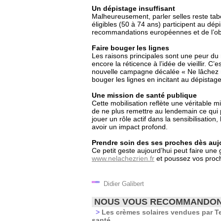
Un dépistage insuffisant
Malheureusement, parler selles reste ta
éligibles (50 à 74 ans) participent au dép
recommandations européennes et de l’obj
Faire bouger les lignes
Les raisons principales sont une peur du 
encore la réticence à l’idée de vieillir. 
nouvelle campagne décalée « Ne lâchez rien
bouger les lignes en incitant au dépistage
Une mission de santé publique
Cette mobilisation reflète une véritable 
de ne plus remettre au lendemain ce qui 
jouer un rôle actif dans la sensibilisati
avoir un impact profond.
Prendre soin des ses proches dès auj
Ce petit geste aujourd’hui peut faire une
www.nelachezrien.fr
et poussez vos proch
Didier Galibert
NOUS VOUS RECOMMANDO
>
Les crèmes solaires vendues par Te
santé