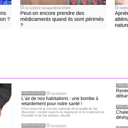
01/12/2023 | Arnaud BEAUSSIER
29/09
ins
Peut-on encore prendre des
Apnée
ion ?
médicaments quand ils sont périmés
attén
?
natur
PREVE
Rentr
PREVENTION
16/10/2024
débar
L'air de nos habitations : une bombe à
retardement pour notre santé !
PREVE
A l’occasion de la Journée nationale de la qualité de l’air,
Chaleu
Murprotec, société experte du diagnostic et du traitement de
l’humidité et de l’air intérieur, dévoile
déshy
PREVENTION
01/10/2024