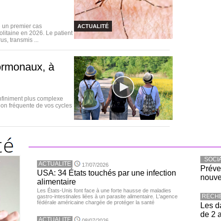
 un premier cas
ACTUALITÉ
litaine en 2026. Le patient
s, transmis ...
ormonaux, à
nfiniment plus complexe
ion fréquente de vos cycles
SOCI
ACTUALITE
17/07/2026
Préve
USA: 34 États touchés par une infection
nouve
alimentaire
Les États-Unis font face à une forte hausse de maladies
RECH
gastro-intestinales liées à un parasite alimentaire. L'agence
fédérale américaine chargée de protéger la santé
Les d
de 2 
ACTUALITE
08/07/2026