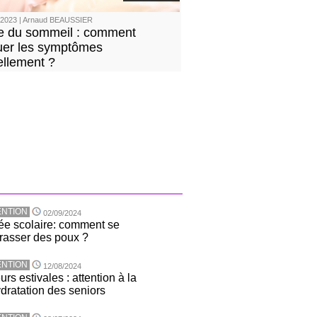
/2023 | Arnaud BEAUSSIER
 du sommeil : comment
uer les symptômes
ellement ?
NTION
02/09/2024
ée scolaire: comment se
rasser des poux ?
NTION
12/08/2024
rs estivales : attention à la
dratation des seniors