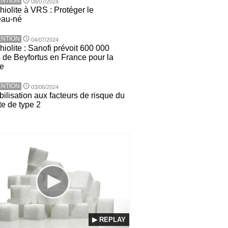
NTION
08/07/2024
hiolite à VRS : Protéger le
eau-né
NTION
04/07/2024
iolite : Sanofi prévoit 600 000
 de Beyfortus en France pour la
ée
NTION
03/06/2024
ilisation aux facteurs de risque du
te de type 2
▶ REPLAY