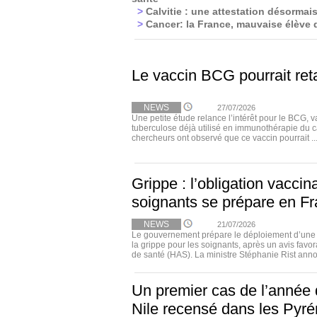
>
Calvitie : une attestation désormais
>
Cancer: la France, mauvaise élève d
Le vaccin BCG pourrait ret
NEWS
27/07/2026
Une petite étude relance l’intérêt pour le BCG, v
tuberculose déjà utilisé en immunothérapie du c
chercheurs ont observé que ce vaccin pourrait ..
Grippe : l’obligation vaccin
soignants se prépare en F
NEWS
21/07/2026
Le gouvernement prépare le déploiement d’une o
la grippe pour les soignants, après un avis favor
de santé (HAS). La ministre Stéphanie Rist anno
Un premier cas de l’année 
Nile recensé dans les Pyr