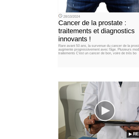
28/10/2024
Cancer de la prostate :
traitements et diagnostics
innovants !
Rare avant 50 ans, la survenue du cancer de la prost
augmente progressivement avec l’âge. Plusieurs moda
traitements C’est un cancer de bon, voire de très bo
▶ RE