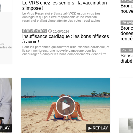
PREVE
Le VRS chez les seniors : la vaccination
Bronc
s'impose !
nouv
Le Virus Respiratoire Syncytial (VRS) est un virus très
contagieux qui peut être responsable d’une infection
respiratoire allant d’une atteinte des voies respiratoires
PREVE
Bronch
PREVENTION
20/09/2024
doses
Insuffisance cardiaque : les bons réflexes
rentr
à avoir !
ate
Pour les personnes qui souffrent d’insuffisance cardiaque, et
lités de
PREVE
ils sont nombreux, une nouvelle campagne pour les
encourager à adopter les bons comportements vient d’être
Sensib
diabè
PLAY
▶ REPLAY