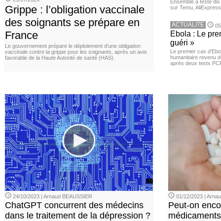
Ensemble a testé di
Grippe : l’obligation vaccinale
sur Temu, AliExpress 
des soignants se prépare en
ACTUALITE
05
France
Ebola : Le pre
guéri »
Le gouvernement prépare le déploiement d’une obligation
Le premier cas d’Ebo
vaccinale contre la grippe pour les soignants, après un avis
humanitaire revenu d
favorable de la Haute Autorité de santé (HAS).
après deux tests PCR n
24/10/2023 | Arnaud BEAUSSIER
01/12/2023 | Arn
ChatGPT concurrent des médecins
Peut-on enco
dans le traitement de la dépression ?
médicaments 