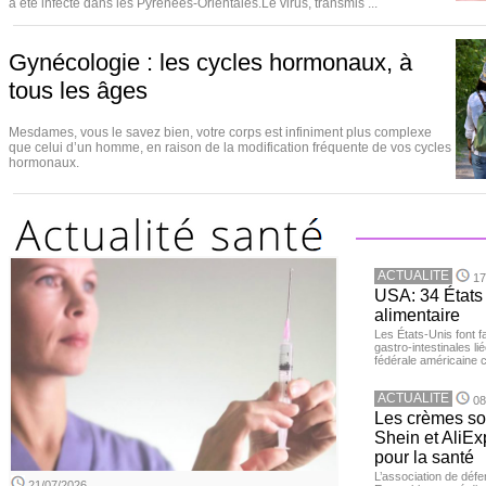
a été infecté dans les Pyrénées-Orientales.Le virus, transmis ...
Gynécologie : les cycles hormonaux, à
tous les âges
Mesdames, vous le savez bien, votre corps est infiniment plus complexe
que celui d’un homme, en raison de la modification fréquente de vos cycles
hormonaux.
ACTUALITE
17
USA: 34 États 
alimentaire
Les États-Unis font 
gastro-intestinales li
fédérale américaine 
ACTUALITE
08
Les crèmes so
Shein et AliE
pour la santé
L’association de dé
21/07/2026