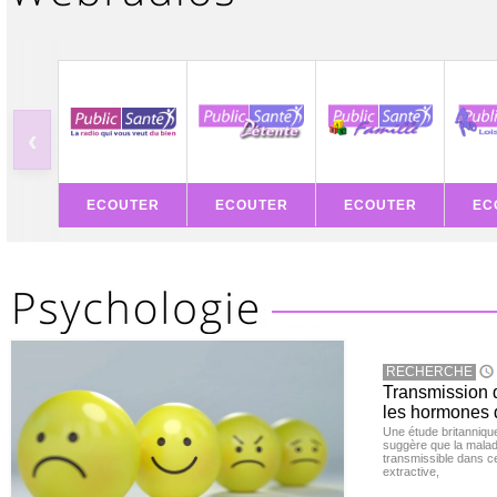
‹
ECOUTER
ECOUTER
ECOUTER
EC
RECHERCHE
Transmission d
les hormones 
Une étude britanniqu
suggère que la maladi
transmissible dans c
extractive,