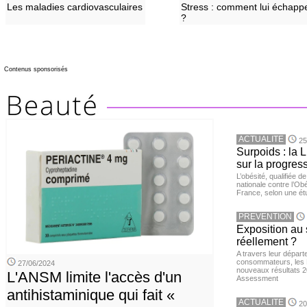
Les maladies cardiovasculaires
Stress : comment lui échapp
?
Contenus sponsorisés
ACTUALITE
25
Surpoids : la L
sur la progres
L’obésité, qualifiée 
nationale contre l’Ob
France, selon une é
PREVENTION
Exposition au 
réellement ?
A travers leur départ
consommateurs, les L
27/06/2024
nouveaux résultats 
L'ANSM limite l'accès d'un
Assessment
antihistaminique qui fait «
ACTUALITE
20