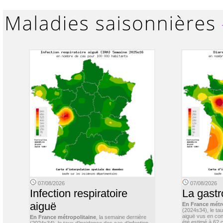
07/08/2026
07/08/2026
Infection respiratoire
La gastr
aiguë
En France métr
(2024s34), le ta
aiguë vus en con
En France métropolitaine
, la semaine dernière
été estimé à 62 