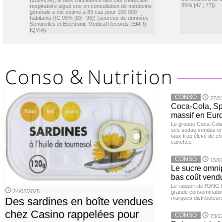
(2024s34), le taux d’incidence des cas d’infection
95% [47 ; 77]).
respiratoire aiguë vus en consultation de médecine
générale a été estimé à 89 cas pour 100 000
habitants (IC 95% [83 ; 96]) (sources de données :
Sentinelles et Electronic Medical Records (EMR)
IQVIA).
CONSO
27/0
Coca-Cola, Spr
massif en Euro
Le groupe Coca-Cola 
ses sodas vendus en 
taux trop élevé de c
canettes
CONSO
15/0
Le sucre omnip
bas coût vend
Le rapport de l'ONG 
24/02/2025
grande consommation
marques distributeur
Des sardines en boîte vendues
chez Casino rappelées pour
CONSO
23/1