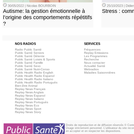
30/05/2022 | Nicolas BOURBOIN
25/10/2023 | Didi
Autisme: la gestion émotionnelle à
Stress : com
l’origine des comportements répétitifs
?
NOS RADIOS
SERVICES
Radio Public Santé
Fréquences
Public Santé Seniors
Replay Emissions
Public Santé Détente
Les Programmes
Public Santé Loisirs & Sports
Recherche
Public Santé Famille
Nous contacter
Public Santé Sexo
Actualité Santé
Public Santé Nutri-Conso
Webradios
Public Health Radio English
Maladies Saisonnières
Public Health Radio Espanol
Public Health Radio Italiano
Public Health Radio Portuguès
Bien-être Animal
Replay News Français
Replay News Anglais
Replay News Espanol
Replay News Italiano
Replay News Portuguès
Replay News Eco
Replay News Sport
Replay News Story
Droits de reproduction et de diffusion réservés © Con
Usage strictement personnel. L'utilisateur du site reco
en accepter et en respecter les dispositions.