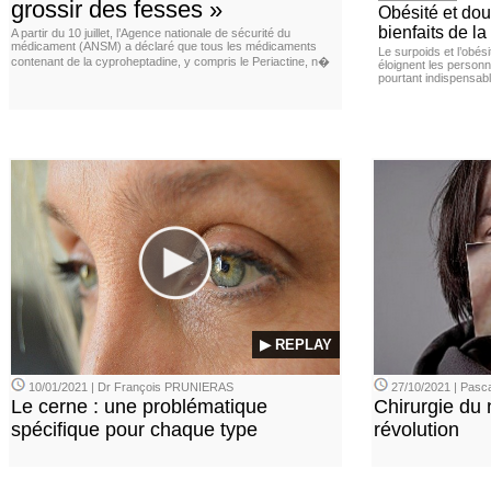
grossir des fesses »
Obésité et doul
bienfaits de l
A partir du 10 juillet, l’Agence nationale de sécurité du
médicament (ANSM) a déclaré que tous les médicaments
Le surpoids et l’obési
contenant de la cyproheptadine, y compris le Periactine, n�
éloignent les personn
pourtant indispensabl
▶ REPLAY
10/01/2021 | Dr François PRUNIERAS
27/10/2021 | Pasca
Le cerne : une problématique
Chirurgie du n
spécifique pour chaque type
révolution