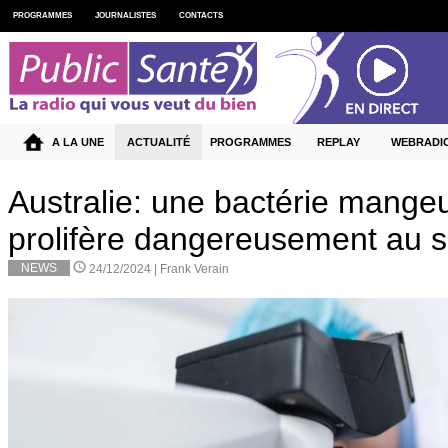
PROGRAMMES
JOURNALISTES
CONTACTS
A LA UNE
ACTUALITÉ
PROGRAMMES
REPLAY
WEBRADI
Australie: une bactérie mange
prolifère dangereusement au s
NEWS
24/12/2024 |
Frank Verain