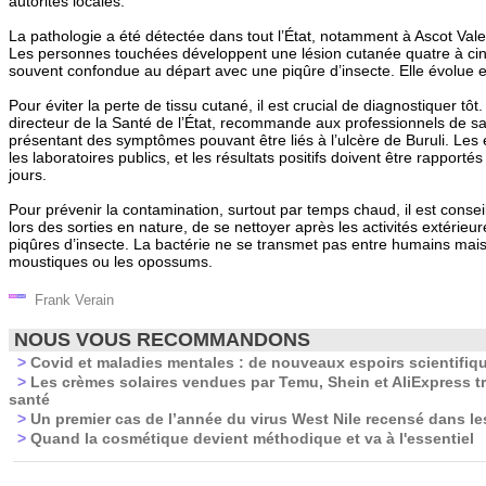
autorités locales.
La pathologie a été détectée dans tout l’État, notamment à Ascot Val
Les personnes touchées développent une lésion cutanée quatre à cinq
souvent confondue au départ avec une piqûre d’insecte. Elle évolue e
Pour éviter la perte de tissu cutané, il est crucial de diagnostiquer tô
directeur de la Santé de l’État, recommande aux professionnels de sa
présentant des symptômes pouvant être liés à l’ulcère de Buruli. Les
les laboratoires publics, et les résultats positifs doivent être rapporté
jours.
Pour prévenir la contamination, surtout par temps chaud, il est conseil
lors des sorties en nature, de se nettoyer après les activités extérieu
piqûres d’insecte. La bactérie ne se transmet pas entre humains mais 
moustiques ou les opossums.
Frank Verain
NOUS VOUS RECOMMANDONS
>
Covid et maladies mentales : de nouveaux espoirs scientifiq
>
Les crèmes solaires vendues par Temu, Shein et AliExpress t
santé
>
Un premier cas de l’année du virus West Nile recensé dans le
>
Quand la cosmétique devient méthodique et va à l'essentiel