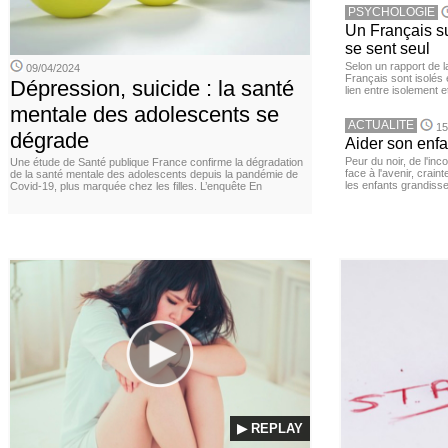
PSYCHOLOGIE
Un Français sur
se sent seul
Selon un rapport de 
09/04/2024
Français sont isolés 
Dépression, suicide : la santé
lien entre isolement e
mentale des adolescents se
ACTUALITE
15
dégrade
Aider son enfa
Peur du noir, de l'i
Une étude de Santé publique France confirme la dégradation
face à l'avenir, cra
de la santé mentale des adolescents depuis la pandémie de
les enfants grandisse
Covid-19, plus marquée chez les filles. L’enquête En
▶ REPLAY