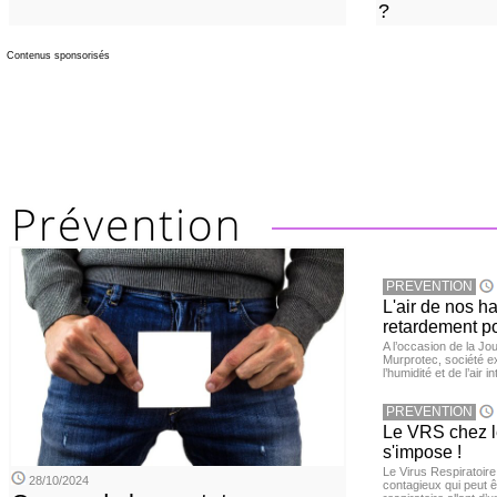
?
Contenus sponsorisés
PREVENTION
L'air de nos h
retardement po
A l’occasion de la Jour
Murprotec, société ex
l’humidité et de l’air i
PREVENTION
Le VRS chez le
s'impose !
Le Virus Respiratoire
28/10/2024
contagieux qui peut ê