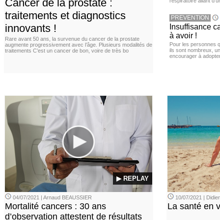
Cancer de la prostate :
respiratoire allant d’
traitements et diagnostics
PREVENTION
innovants !
Insuffisance c
à avoir !
Rare avant 50 ans, la survenue du cancer de la prostate
Pour les personnes qu
augmente progressivement avec l’âge. Plusieurs modalités de
ils sont nombreux, u
traitements C’est un cancer de bon, voire de très bo
encourager à adopter
▶ REPLAY
04/07/2021 | Arnaud BEAUSSIER
10/07/2021 | Didi
Mortalité cancers : 30 ans
La santé en 
d’observation attestent de résultats