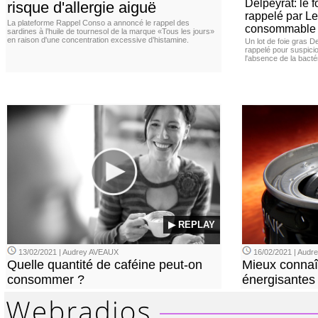
Delpeyrat: le f
risque d'allergie aiguë
rappelé par Le
La plateforme Rappel Conso a annoncé le rappel des
consommable
sardines à l’huile de tournesol de la marque «Tous les jours»
en raison d'une concentration excessive d’histamine.
Un lot de foie gras D
rappelé pour suspicio
l'absence de la bacté
▶ REPLAY
13/02/2021 | Audrey AVEAUX
16/02/2021 | Aud
Quelle quantité de caféine peut-on
Mieux connaî
consommer ?
énergisantes