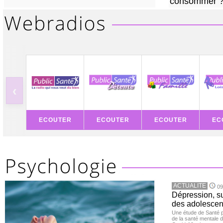
consommer 
‹
ECOUTER
ECOUTER
ECOUTER
EC
ACTUALITE
09
Dépression, su
des adolescen
Une étude de Santé p
de la santé mentale 