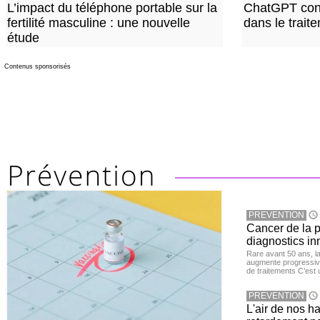
L’impact du téléphone portable sur la
ChatGPT con
fertilité masculine : une nouvelle
dans le trait
étude
Contenus sponsorisés
PREVENTION
Cancer de la pr
diagnostics in
Rare avant 50 ans, l
augmente progressive
de traitements C’est 
PREVENTION
L'air de nos h