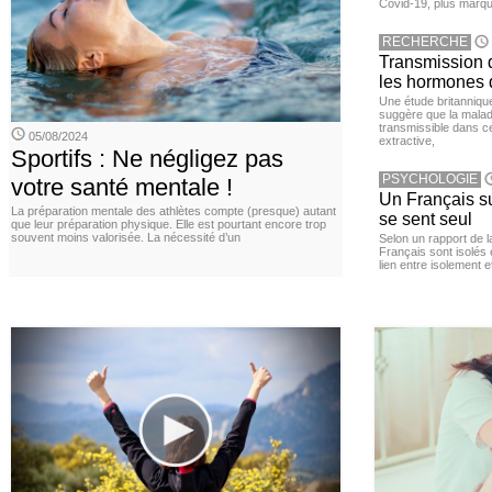
Covid-19, plus marqué
RECHERCHE
Transmission d
les hormones 
Une étude britanniqu
suggère que la maladi
transmissible dans c
05/08/2024
extractive,
Sportifs : Ne négligez pas
PSYCHOLOGIE
votre santé mentale !
Un Français sur
La préparation mentale des athlètes compte (presque) autant
se sent seul
que leur préparation physique. Elle est pourtant encore trop
souvent moins valorisée. La nécessité d’un
Selon un rapport de 
Français sont isolés 
lien entre isolement e