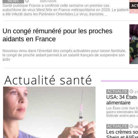
NEWS
16/07/2026
Santé publique France a confirmé cette semaine un premier cas
ACT
autochtone de virus West Nile en France métropolitaine en 2026. Le patient
a été infecté dans les Pyrénées-Orientales.Le virus, transmis ...
Un congé rémunéré pour les proches
aidants en France
Nouveau venu dans l'éventail des congés activables pour raison familiale,
le congé de proche aidant permet à un salarié français de suspendre son
activ
ACTUALITE
17
USA: 34 États 
alimentaire
Les États-Unis font 
gastro-intestinales li
fédérale américaine 
ACTUALITE
08
Les crèmes so
Shein et AliE