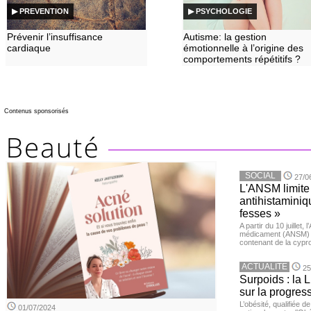
▶ PREVENTION
▶ PSYCHOLOGIE
Prévenir l’insuffisance
Autisme: la gestion
cardiaque
émotionnelle à l’origine des
comportements répétitifs ?
Contenus sponsorisés
SOCIAL
27/0
L'ANSM limite 
antihistaminiqu
fesses »
A partir du 10 juillet,
médicament (ANSM) a
contenant de la cypro
ACTUALITE
25
Surpoids : la L
sur la progres
L’obésité, qualifiée 
01/07/2024