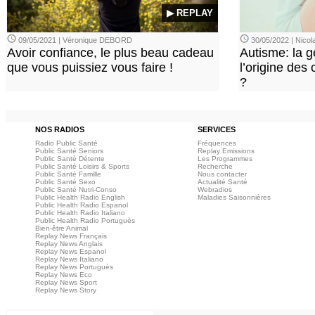
▶ REPLAY
09/05/2021 | Véronique DEBORD
30/05/2022 | Nic
Avoir confiance, le plus beau cadeau
Autisme: la g
que vous puissiez vous faire !
l’origine des
?
NOS RADIOS
SERVICES
Radio Public Santé
Fréquences
Public Santé Seniors
Replay Emissions
Public Santé Détente
Les Programmes
Public Santé Loisirs & Sports
Recherche
Public Santé Famille
Nous contacter
Public Santé Sexo
Actualité Santé
Public Santé Nutri-Conso
Webradios
Public Health Radio English
Maladies Saisonnières
Public Health Radio Espanol
Public Health Radio Italiano
Public Health Radio Portuguès
Bien-être Animal
Replay News Français
Replay News Anglais
Replay News Espanol
Replay News Italiano
Replay News Portuguès
Replay News Eco
Replay News Sport
Replay News Story