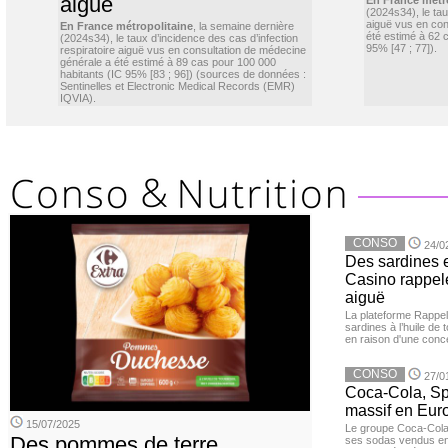
aiguë
En France métr
(2024s34), le ta
aiguë vus en con
En France métropolitaine
, la semaine dernière
été estimé à 62 
(2024s34), le taux d’incidence des cas d’infection
95% [47 ; 77]).
respiratoire aiguë vus en consultation de médecine
générale a été estimé à 89 cas pour 100 000
habitants (IC 95% [83 ; 96]) (sources de données :
Sentinelles et Electronic Medical Records (EMR)
IQVIA).
CONSO
24/0
Des sardines 
Casino rappelé
aiguë
La plateforme Rappel
sardines à l’huile de
en raison d'une conc
CONSO
27/0
Coca-Cola, Spr
massif en Euro
15/07/2025
Le groupe Coca-Cola 
Des pommes de terre
ses sodas vendus en 