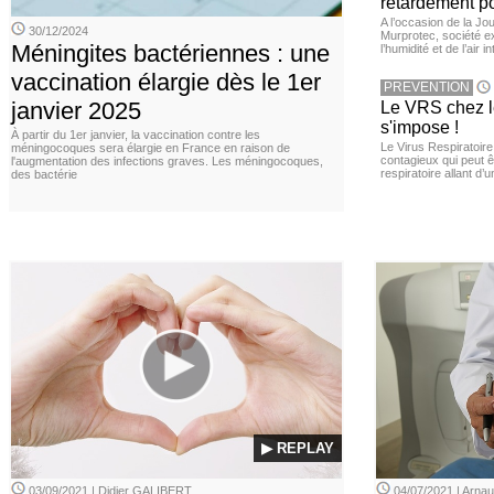
retardement po
A l’occasion de la Jour
30/12/2024
Murprotec, société ex
Méningites bactériennes : une
l’humidité et de l’air i
vaccination élargie dès le 1er
PREVENTION
janvier 2025
Le VRS chez le
s'impose !
À partir du 1er janvier, la vaccination contre les
Le Virus Respiratoire
méningocoques sera élargie en France en raison de
contagieux qui peut ê
l'augmentation des infections graves. Les méningocoques,
respiratoire allant d’
des bactérie
▶ REPLAY
03/09/2021 | Didier GALIBERT
04/07/2021 | Arn