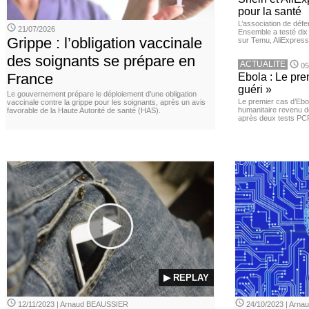
pour la santé
L’association de dé
21/07/2026
Ensemble a testé di
Grippe : l’obligation vaccinale
sur Temu, AliExpress 
des soignants se prépare en
ACTUALITE
05
France
Ebola : Le pre
guéri »
Le gouvernement prépare le déploiement d’une obligation
Le premier cas d’Ebo
vaccinale contre la grippe pour les soignants, après un avis
humanitaire revenu d
favorable de la Haute Autorité de santé (HAS).
après deux tests PCR n
▶ REPLAY
12/11/2023 | Arnaud BEAUSSIER
24/10/2023 | Arn