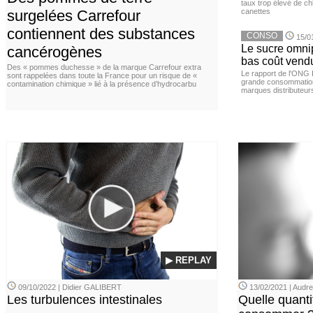
taux trop élevé de c
surgelées Carrefour
canettes
contiennent des substances
CONSO
15/0
Le sucre omnip
cancérogènes
bas coût vend
Des « pommes duchesse » de la marque Carrefour extra
Le rapport de l'ONG 
sont rappelées dans toute la France pour un risque de «
grande consommation
contamination chimique » lié à la présence d’hydrocarbu
marques distributeur
▶ REPLAY
09/10/2022 | Didier GALIBERT
13/02/2021 | Aud
Les turbulences intestinales
Quelle quanti