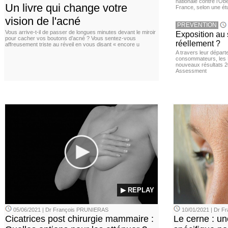
nationale contre l’Ob
Un livre qui change votre
France, selon une é
vision de l'acné
PREVENTION
Vous arrive-t-il de passer de longues minutes devant le miroir
Exposition au 
pour cacher vos boutons d’acné ? Vous sentez-vous
réellement ?
affreusement triste au réveil en vous disant « encore u
A travers leur départ
consommateurs, les L
nouveaux résultats 
Assessment
▶ REPLAY
05/06/2021 | Dr François PRUNIERAS
10/01/2021 | Dr 
Cicatrices post chirurgie mammaire :
Le cerne : u