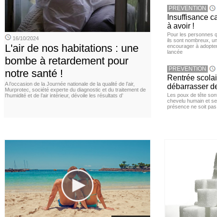
PREVENTION
Insuffisance c
à avoir !
Pour les personnes qu
16/10/2024
ils sont nombreux, u
L'air de nos habitations : une
encourager à adopter
lancée
bombe à retardement pour
PREVENTION
notre santé !
Rentrée scola
A l’occasion de la Journée nationale de la qualité de l’air,
débarrasser d
Murprotec, société experte du diagnostic et du traitement de
Les poux de tête sont 
l’humidité et de l’air intérieur, dévoile les résultats d’
chevelu humain et se
présence ne soit pas