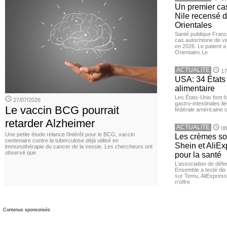
Un premier ca
Nile recensé 
Orientales
Santé publique Franc
cas autochtone de vi
en 2026. Le patient a
Orientales.Le
ACTUALITE
17
USA: 34 États 
alimentaire
Les États-Unis font 
27/07/2026
gastro-intestinales li
Le vaccin BCG pourrait
fédérale américaine 
retarder Alzheimer
ACTUALITE
08
Une petite étude relance l’intérêt pour le BCG, vaccin
Les crèmes so
centenaire contre la tuberculose déjà utilisé en
Shein et AliE
immunothérapie du cancer de la vessie. Les chercheurs ont
observé que
pour la santé
L’association de dé
Ensemble a testé di
sur Temu, AliExpress 
n’offre
Contenus sponsorisés