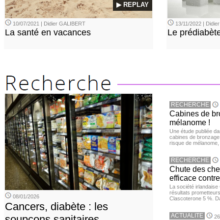
▶ REPLAY
10/07/2021 | Didier GALIBERT
13/11/2022 | Didi
La santé en vacances
Le prédiabèt
RECHERCHE
Cabines de bro
mélanome !
Une étude publiée d
cabines de bronzage ar
risque de mélanome, 
RECHERCHE
Chute des chev
efficace contre
La société irlandais
résultats prometteurs
08/01/2026
Clascoterone 5 %. Da
Cancers, diabète : les
ACTUALITE
soupçons sanitaires
26