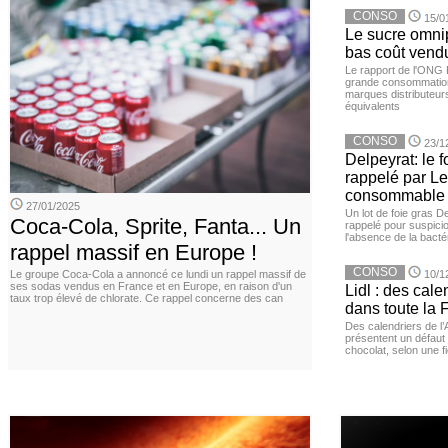
CONSO
15/0
Le sucre omnip
bas coût vend
Le rapport de l'ONG 
grande consommation
marques distributeur
équivalents
CONSO
23/1
Delpeyrat: le f
rappelé par Le
consommable
27/01/2025
Un lot de foie gras D
Coca-Cola, Sprite, Fanta... Un
rappelé pour suspicio
l'absence de la bacté
rappel massif en Europe !
CONSO
Le groupe Coca-Cola a annoncé ce lundi un rappel massif de
10/1
ses sodas vendus en France et en Europe, en raison d'un
Lidl : des cale
taux trop élevé de chlorate. Ce rappel concerne des can
dans toute la 
Des calendriers de l
présentent un défaut 
chocolat, selon une 