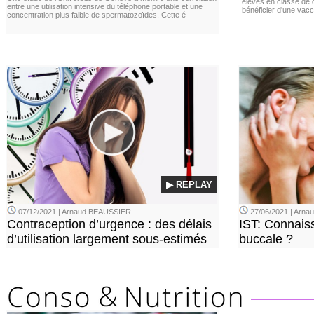
élèves en classe de c
entre une utilisation intensive du téléphone portable et une
bénéficier d'une vacc
concentration plus faible de spermatozoïdes. Cette é
▶ REPLAY
07/12/2021 | Arnaud BEAUSSIER
27/06/2021 | Arn
Contraception d’urgence : des délais
IST: Connais
d’utilisation largement sous-estimés
buccale ?