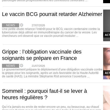
pathologie détruit progressivement les connexions cérébrales ...
Le vaccin BCG pourrait retarder Alzheimer
NEWS
27/07/2026
Une petite étude relance l’intérêt pour le BCG, vaccin centenaire contre la
tuberculose déjà utilisé en immunothérapie du cancer de la vessie. Les
ACT
chercheurs ont observé que ce vaccin pourrait moduler ...
Grippe : l’obligation vaccinale des
soignants se prépare en France
NEWS
21/07/2026
Le gouvernement prépare le déploiement d’une obligation vaccinale contre
la grippe pour les soignants, après un avis favorable de la Haute Autorité
ACT
de santé (HAS). La ministre Stéphanie Rist annonce l’ouverture ...
Sommeil : pourquoi faut-il se lever à
heures régulières ?
Qui n'a jamais eu envie de rester encore un peu, ou beaucoup, au chaud