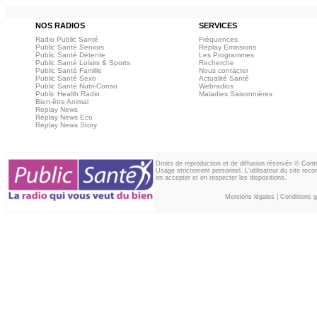
NOS RADIOS
SERVICES
Radio Public Santé
Fréquences
Public Santé Seniors
Replay Emissions
Public Santé Détente
Les Programmes
Public Santé Loisirs & Sports
Recherche
Public Santé Famille
Nous contacter
Public Santé Sexo
Actualité Santé
Public Santé Nutri-Conso
Webradios
Public Health Radio
Maladies Saisonnières
Bien-être Animal
Replay News
Replay News Eco
Replay News Story
Droits de reproduction et de diffusion réservés © Con
Usage strictement personnel. L'utilisateur du site reco
en accepter et en respecter les dispositions.
Mentions légales
|
Conditions gé