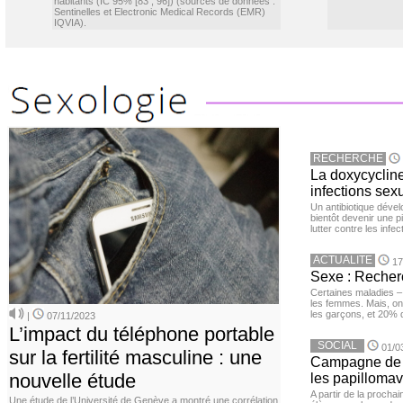
habitants (IC 95% [83 ; 96]) (sources de données :
Sentinelles et Electronic Medical Records (EMR)
IQVIA).
RECHERCHE
La doxycycline
infections sex
Un antibiotique dével
bientôt devenir une p
lutter contre les inf
ACTUALITE
17
Sexe : Recher
Certaines maladies –
les femmes. Mais, on 
les garçons, et 20%
|
07/11/2023
L’impact du téléphone portable
SOCIAL
01/0
sur la fertilité masculine : une
Campagne de v
nouvelle étude
les papillomav
A partir de la procha
Une étude de l’Université de Genève a montré une corrélation