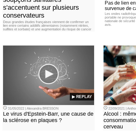
Pas de lien en
s'accentuent sur plusieurs
survenue de c
conservateurs
Les ondes radiofréqu
portable ne provoque
nationale de sécurité
Deux grandes études françaises viennent de confirmer un
avis.
lien entre certains additifs alimentaires (notamment nitrites,
sulfites et sorbate) et une augmentation du risque de cancer
▶ REPLAY
31/05/2022 | Alexandra BRESSON
22/09/2021 | Ant
Le virus d'Epstein-Barr, une cause de
Alcool : mêm
la sclérose en plaques ?
consommation
cerveau