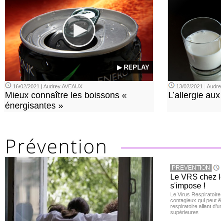
▶ REPLAY
16/02/2021 | Audrey AVEAUX
13/02/2021 | Aud
Mieux connaître les boissons «
L’allergie aux
énergisantes »
PREVENTION
Le VRS chez le
s'impose !
Le Virus Respiratoire
contagieux qui peut ê
respiratoire allant d’
supérieures