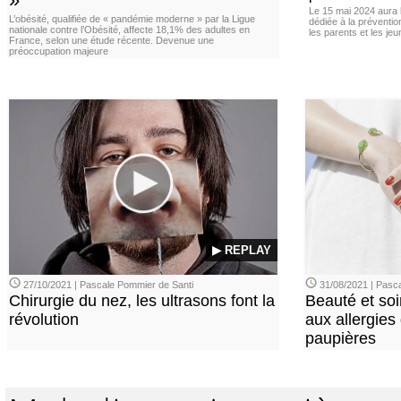
Le 15 mai 2024 aura l
L’obésité, qualifiée de « pandémie moderne » par la Ligue
dédiée à la préventio
nationale contre l’Obésité, affecte 18,1% des adultes en
les parents et les je
France, selon une étude récente. Devenue une
préoccupation majeure
▶ REPLAY
27/10/2021 | Pascale Pommier de Santi
31/08/2021 | Pasca
Chirurgie du nez, les ultrasons font la
Beauté et soi
révolution
aux allergies
paupières