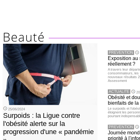
PREVENTION
Exposition au 
réellement ?
A travers leur départ
consommateurs, les L
nouveaux résultats 
Assessment
ACTUALITE
20
Obésité et doul
bienfaits de l
Le surpoids et l’obési
25/06/2024
éloignent les personn
Surpoids : la Ligue contre
pourtant indispensabl
l'obésité alerte sur la
PREVENTION
progression d'une « pandémie
Journée mondia
priorité à l'in
»