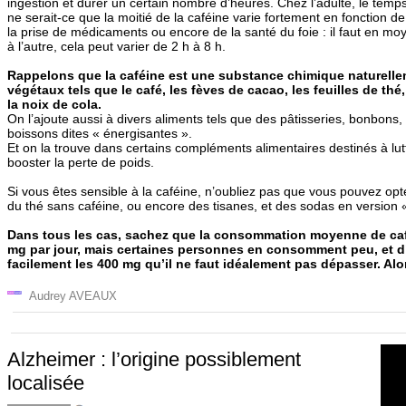
ingestion et durer un certain nombre d’heures. Chez l’adulte, le temp
ne serait-ce que la moitié de la caféine varie fortement en fonction de
la prise de médicaments ou encore de la santé du foie : il faut en mo
à l’autre, cela peut varier de 2 h à 8 h.
Rappelons que la caféine est une substance chimique naturell
végétaux tels que le café, les fèves de cacao, les feuilles de th
la noix de cola.
On l’ajoute aussi à divers aliments tels que des pâtisseries, bonbons,
boissons dites « énergisantes ».
Et on la trouve dans certains compléments alimentaires destinés à lutt
booster la perte de poids.
Si vous êtes sensible à la caféine, n’oubliez pas que vous pouvez opt
du thé sans caféine, ou encore des tisanes, et des sodas en version 
Dans tous les cas, sachez que la consommation moyenne de caf
mg par jour, mais certaines personnes en consomment peu, et d’
facilement les 400 mg qu’il ne faut idéalement pas dépasser. Alors
Audrey AVEAUX
Alzheimer : l’origine possiblement
localisée