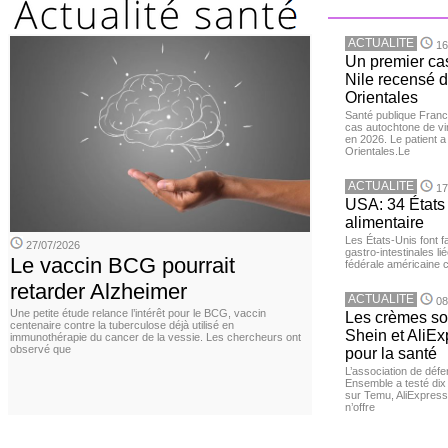
ACTUALITE
16
Un premier ca
Nile recensé 
Orientales
Santé publique Franc
cas autochtone de vi
en 2026. Le patient a
Orientales.Le
ACTUALITE
17
USA: 34 États 
alimentaire
Les États-Unis font 
27/07/2026
gastro-intestinales li
Le vaccin BCG pourrait
fédérale américaine 
retarder Alzheimer
ACTUALITE
08
Une petite étude relance l’intérêt pour le BCG, vaccin
Les crèmes so
centenaire contre la tuberculose déjà utilisé en
Shein et AliE
immunothérapie du cancer de la vessie. Les chercheurs ont
observé que
pour la santé
L’association de dé
Ensemble a testé di
sur Temu, AliExpress 
n’offre