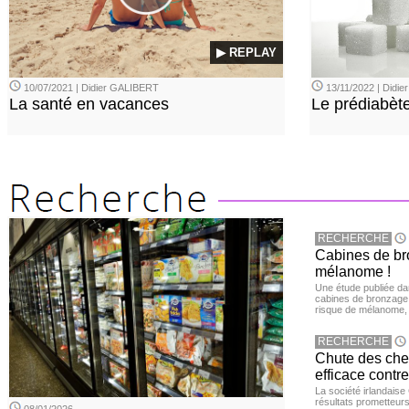
▶ REPLAY
10/07/2021 | Didier GALIBERT
13/11/2022 | Didi
La santé en vacances
Le prédiabèt
RECHERCHE
Cabines de bro
mélanome !
Une étude publiée d
cabines de bronzage ar
risque de mélanome, 
RECHERCHE
Chute des chev
efficace contre
La société irlandais
résultats prometteurs