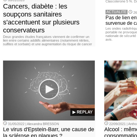
08/01/2026
Clascoterone 5 %. Da
Cancers, diabète : les
ACTUALITE
soupçons sanitaires
26
Pas de lien en
s'accentuent sur plusieurs
survenue de c
conservateurs
Les ondes radiofréqu
portable ne provoque
nationale de sécurité
Deux grandes études françaises viennent de confirmer un
avis.
lien entre certains additifs alimentaires (notamment nitrites,
sulfites et sorbate) et une augmentation du risque de cancer
▶ REPLAY
31/05/2022 | Alexandra BRESSON
22/09/2021 | Ant
Le virus d'Epstein-Barr, une cause de
Alcool : mêm
la sclérose en plaques ?
consommation