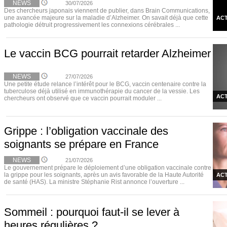
NEWS
30/07/2026
Des chercheurs japonais viennent de publier, dans Brain Communications,
une avancée majeure sur la maladie d’Alzheimer. On savait déjà que cette
ACT
pathologie détruit progressivement les connexions cérébrales ...
Le vaccin BCG pourrait retarder Alzheimer
NEWS
27/07/2026
Une petite étude relance l’intérêt pour le BCG, vaccin centenaire contre la
tuberculose déjà utilisé en immunothérapie du cancer de la vessie. Les
ACT
chercheurs ont observé que ce vaccin pourrait moduler ...
Grippe : l’obligation vaccinale des
soignants se prépare en France
NEWS
21/07/2026
Le gouvernement prépare le déploiement d’une obligation vaccinale contre
la grippe pour les soignants, après un avis favorable de la Haute Autorité
ACT
de santé (HAS). La ministre Stéphanie Rist annonce l’ouverture ...
Sommeil : pourquoi faut-il se lever à
heures régulières ?