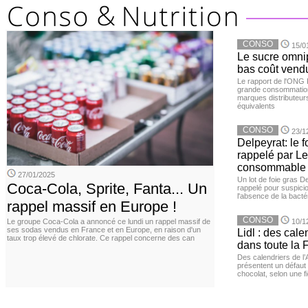
CONSO
15/0
Le sucre omnip
bas coût vend
Le rapport de l'ONG 
grande consommation
marques distributeur
équivalents
CONSO
23/1
Delpeyrat: le f
rappelé par Le
consommable
27/01/2025
Un lot de foie gras D
Coca-Cola, Sprite, Fanta... Un
rappelé pour suspicio
l'absence de la bacté
rappel massif en Europe !
CONSO
Le groupe Coca-Cola a annoncé ce lundi un rappel massif de
10/1
ses sodas vendus en France et en Europe, en raison d'un
Lidl : des cale
taux trop élevé de chlorate. Ce rappel concerne des can
dans toute la 
Des calendriers de l
présentent un défaut 
chocolat, selon une 