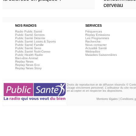
cerveau
NOS RADIOS
SERVICES
Radio Public Santé
Fréquences
Public Santé Seniors
Replay Emissions
Public Santé Détente
Les Programmes
Public Santé Loisirs & Sports
Recherche
Public Santé Famille
Nous contacter
Public Santé Sexo
Actualité Santé
Public Santé Nutri-Conso
Webradios
Public Health Radio
Maladies Saisonnières
Bien-être Animal
Replay News
Replay News Eco
Replay News Story
Droits de reproduction et de diffusion réservés © Con
Usage strictement personnel. L'utilisateur du site reco
en accepter et en respecter les dispositions.
Mentions légales
|
Conditions gé