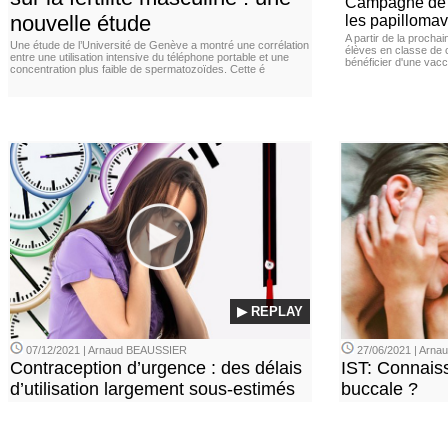
Campagne de v
nouvelle étude
les papillomav
A partir de la procha
Une étude de l’Université de Genève a montré une corrélation
élèves en classe de c
entre une utilisation intensive du téléphone portable et une
bénéficier d'une vacc
concentration plus faible de spermatozoïdes. Cette é
▶ REPLAY
07/12/2021 | Arnaud BEAUSSIER
27/06/2021 | Arn
Contraception d’urgence : des délais
IST: Connais
d’utilisation largement sous-estimés
buccale ?