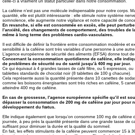
celle-ci a vraiment un statut particulier dans notre consommation.
La caféine n’est pas une molécule indispensable pour notre corps. 
quantité, elle est plutôt intéressante : elle stimule notre système nerve
somnolence, elle augmente notre vigilance et notre capacité de conce
En revanche, si elle est consommée en excès, elle peut perturbe
l’anxiété, des changements de comportement, des troubles de la
même à long terme des problèmes cardio-vasculaires.
Il est difficile de définir la frontière entre consommation modérée et ex
sensibilité à la caféine sont très variables d’une personne à une autre
L’agence européenne de sécurité des aliments (EFSA) donne tout d
Concernant la consommation quotidienne de caféine, elle indiqu
de problèmes de sécurité ou de santé jusqu’à 400 mg par jour.
Ce qui équivaut à 4 grandes tasses de café filtre, ou 5 expressos, o
tablettes standards de chocolat noir (8 tablettes de 100 g chacune).
Cela représente aussi la quantité présente dans 10 canettes de sodas 
comme les boissons énergisantes sont très riches en caféine, 5 canett
atteindre 400 mg de caféine.
En cas de grossesse, l’agence européenne spécifie qu’il est so
dépasser la consommation de 200 mg de caféine par jour pour ne
développement du fœtus.
Elle indique également que lorsqu’on consomme 100 mg de caféine d’
journée, à peu près la quantité présente dans une grande tasse de café
suffisant pour diminuer la durée et la qualité du sommeil.
En fait, les effets stimulants de la caféine peuvent commencer 15 à 