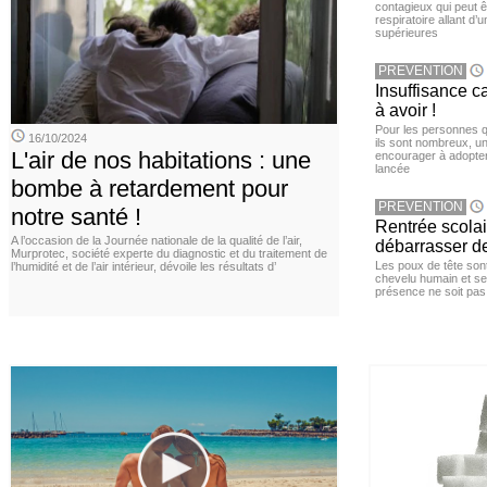
contagieux qui peut ê
respiratoire allant d’
supérieures
PREVENTION
Insuffisance c
à avoir !
Pour les personnes qu
16/10/2024
ils sont nombreux, u
L'air de nos habitations : une
encourager à adopter
lancée
bombe à retardement pour
PREVENTION
notre santé !
Rentrée scola
A l’occasion de la Journée nationale de la qualité de l’air,
débarrasser d
Murprotec, société experte du diagnostic et du traitement de
Les poux de tête sont 
l’humidité et de l’air intérieur, dévoile les résultats d’
chevelu humain et se
présence ne soit pas