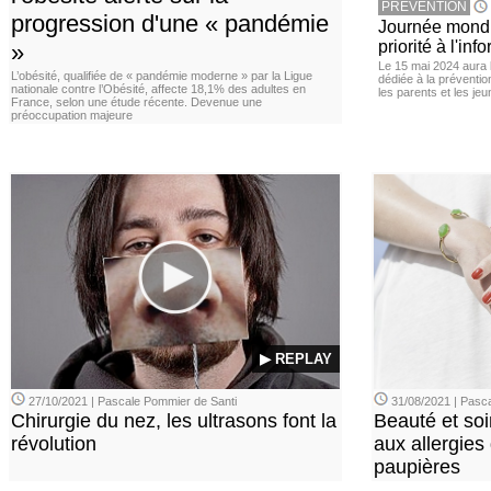
PREVENTION
progression d'une « pandémie
Journée mondia
priorité à l'in
»
Le 15 mai 2024 aura l
L’obésité, qualifiée de « pandémie moderne » par la Ligue
dédiée à la préventio
nationale contre l’Obésité, affecte 18,1% des adultes en
les parents et les je
France, selon une étude récente. Devenue une
préoccupation majeure
▶ REPLAY
27/10/2021 | Pascale Pommier de Santi
31/08/2021 | Pasca
Chirurgie du nez, les ultrasons font la
Beauté et soi
révolution
aux allergies
paupières