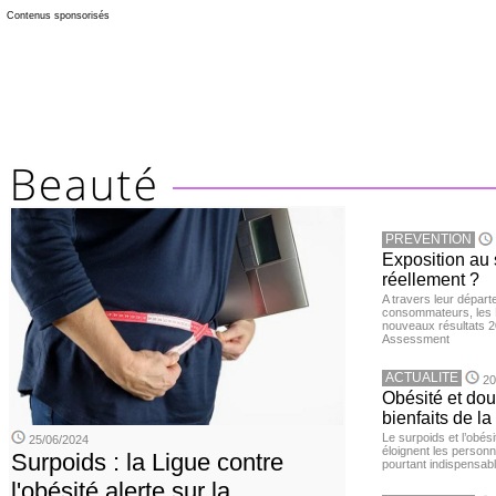
Contenus sponsorisés
PREVENTION
Exposition au 
réellement ?
A travers leur départ
consommateurs, les L
nouveaux résultats 
Assessment
ACTUALITE
20
Obésité et doul
bienfaits de l
Le surpoids et l’obési
25/06/2024
éloignent les personn
Surpoids : la Ligue contre
pourtant indispensabl
l'obésité alerte sur la