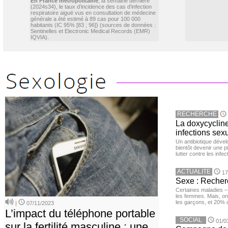
En France métropolitaine
, la semaine dernière
(2024s34), le taux d’incidence des cas d’infection
respiratoire aiguë vus en consultation de médecine
générale a été estimé à 89 cas pour 100 000
habitants (IC 95% [83 ; 96]) (sources de données :
Sentinelles et Electronic Medical Records (EMR)
IQVIA).
RECHERCHE
La doxycycline
infections sex
Un antibiotique dével
bientôt devenir une p
lutter contre les inf
ACTUALITE
17
Sexe : Recher
Certaines maladies –
les femmes. Mais, on 
les garçons, et 20%
|
07/11/2023
L’impact du téléphone portable
SOCIAL
01/0
sur la fertilité masculine : une