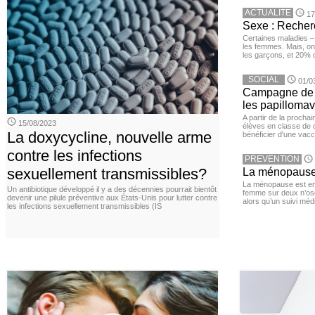
ACTUALITE
17
Sexe : Recher
Certaines maladies –
les femmes. Mais, on 
les garçons, et 20%
SOCIAL
01/0
Campagne de v
les papillomav
A partir de la procha
15/08/2023
élèves en classe de c
La doxycycline, nouvelle arme
bénéficier d'une vacc
contre les infections
PREVENTION
sexuellement transmissibles?
La ménopause,
La ménopause est en
Un antibiotique développé il y a des décennies pourrait bientôt
femme sur deux n’os
devenir une pilule préventive aux États-Unis pour lutter contre
alors qu’un suivi méd
les infections sexuellement transmissibles (IS