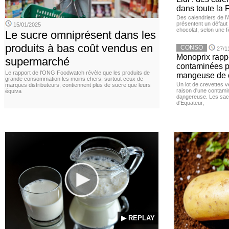
dans toute la 
Des calendriers de l
présentent un défaut 
15/01/2025
chocolat, selon une 
Le sucre omniprésent dans les
produits à bas coût vendus en
CONSO
27/1
Monoprix rappe
supermarché
contaminées p
Le rapport de l'ONG Foodwatch révèle que les produits de
mangeuse de c
grande consommation les moins chers, surtout ceux de
Un lot de crevettes 
marques distributeurs, contiennent plus de sucre que leurs
raison d'une contamina
équiva
dangereuse. Les sach
d'Équateur,
▶ REPLAY