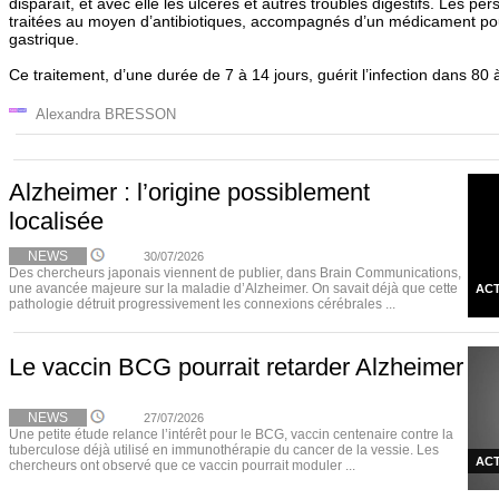
disparaît, et avec elle les ulcères et autres troubles digestifs. Les pe
traitées au moyen d’antibiotiques, accompagnés d’un médicament pour 
gastrique.
Ce traitement, d’une durée de 7 à 14 jours, guérit l’infection dans 80
Alexandra BRESSON
Alzheimer : l’origine possiblement
localisée
NEWS
30/07/2026
Des chercheurs japonais viennent de publier, dans Brain Communications,
une avancée majeure sur la maladie d’Alzheimer. On savait déjà que cette
ACT
pathologie détruit progressivement les connexions cérébrales ...
Le vaccin BCG pourrait retarder Alzheimer
NEWS
27/07/2026
Une petite étude relance l’intérêt pour le BCG, vaccin centenaire contre la
tuberculose déjà utilisé en immunothérapie du cancer de la vessie. Les
ACT
chercheurs ont observé que ce vaccin pourrait moduler ...