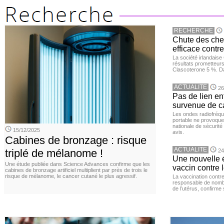
RECHERCHE
Chute des chev
efficace contre
La société irlandais
résultats prometteurs
Clascoterone 5 %. Da
ACTUALITE
26
Pas de lien en
survenue de c
Les ondes radiofréqu
portable ne provoque
nationale de sécurité
15/12/2025
avis.
Cabines de bronzage : risque
ACTUALITE
triplé de mélanome !
24
Une nouvelle é
Une étude publiée dans Science Advances confirme que les
vaccin contre l
cabines de bronzage artificiel multiplient par près de trois le
risque de mélanome, le cancer cutané le plus agressif.
La vaccination contr
responsable de nomb
de l’utérus, confirme