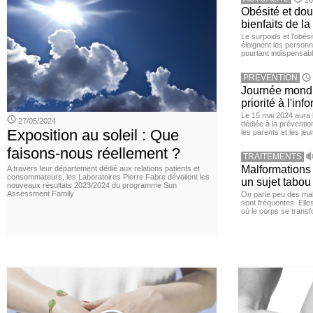
20
Obésité et doul
bienfaits de l
Le surpoids et l’obési
éloignent les personn
pourtant indispensabl
PREVENTION
Journée mondia
priorité à l'in
Le 15 mai 2024 aura l
27/05/2024
dédiée à la préventio
Exposition au soleil : Que
les parents et les je
faisons-nous réellement ?
TRAITEMENTS
Malformations 
A travers leur département dédié aux relations patients et
consommateurs, les Laboratoires Pierre Fabre dévoilent les
un sujet tabou 
nouveaux résultats 2023/2024 du programme Sun
Assessment Family
On parle peu des mal
sont fréquentes. Elle
où le corps se transf