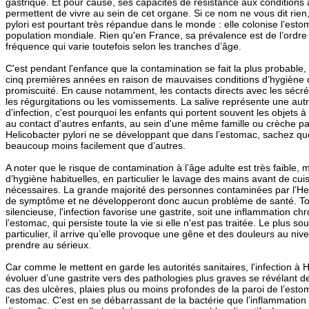
gastrique. Et pour cause, ses capacités de résistance aux conditions 
permettent de vivre au sein de cet organe. Si ce nom ne vous dit rien, 
pylori est pourtant très répandue dans le monde : elle colonise l’esto
population mondiale. Rien qu'en France, sa prévalence est de l’ordr
fréquence qui varie toutefois selon les tranches d’âge.
C'est pendant l'enfance que la contamination se fait la plus probable,
cinq premières années en raison de mauvaises conditions d’hygiène
promiscuité. En cause notamment, les contacts directs avec les séc
les régurgitations ou les vomissements. La salive représente une aut
d’infection, c'est pourquoi les enfants qui portent souvent les objets 
au contact d'autres enfants, au sein d'une même famille ou crèche p
Helicobacter pylori ne se développant que dans l’estomac, sachez qu
beaucoup moins facilement que d’autres.
A noter que le risque de contamination à l’âge adulte est très faible,
d’hygiène habituelles, en particulier le lavage des mains avant de cui
nécessaires. La grande majorité des personnes contaminées par l’Heli
de symptôme et ne développeront donc aucun problème de santé. Tou
silencieuse, l'infection favorise une gastrite, soit une inflammation ch
l’estomac, qui persiste toute la vie si elle n'est pas traitée. Le plus
particulier, il arrive qu’elle provoque une gêne et des douleurs au niv
prendre au sérieux.
Car comme le mettent en garde les autorités sanitaires, l'infection à H
évoluer d’une gastrite vers des pathologies plus graves se révélant de
cas des ulcères, plaies plus ou moins profondes de la paroi de l’esto
l’estomac. C'est en se débarrassant de la bactérie que l’inflammation