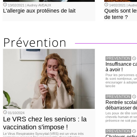
13/02/2021 | Audrey AVEAUX
14/02/2021 | Audrey
L’allergie aux protéines de lait
Quels sont le
de terre ?
PREVENTION
Insuffisance c
à avoir !
Pour les personnes qu
ils sont nombreux, u
encourager à adopter
lancée
PREVENTION
Rentrée scola
débarrasser d
01/10/2024
Les poux de tête sont 
chevelu humain et se
Le VRS chez les seniors : la
présence ne soit pas
vaccination s'impose !
PREVENTION
Le Virus Respiratoire Syncytial (VRS) est un virus très
Chaleurs estiva