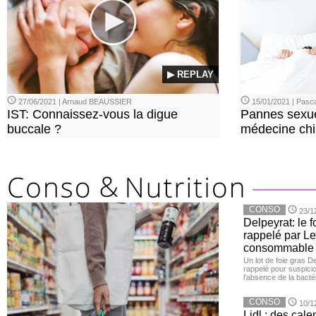
▶ REPLAY
27/06/2021 | Arnaud BEAUSSIER
15/01/2021 | Pasca
IST: Connaissez-vous la digue
Pannes sexue
buccale ?
médecine chi
CONSO
23/1
Delpeyrat: le f
rappelé par Le
consommable
Un lot de foie gras D
rappelé pour suspicio
l'absence de la bacté
CONSO
10/1
Lidl : des cale