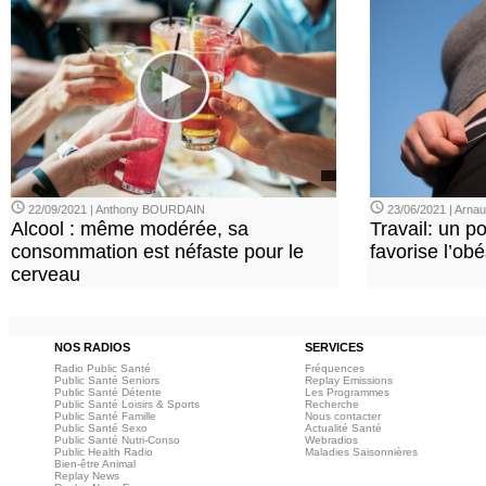
22/09/2021 | Anthony BOURDAIN
23/06/2021 | Arn
Alcool : même modérée, sa
Travail: un p
consommation est néfaste pour le
favorise l’ob
cerveau
NOS RADIOS
SERVICES
Radio Public Santé
Fréquences
Public Santé Seniors
Replay Emissions
Public Santé Détente
Les Programmes
Public Santé Loisirs & Sports
Recherche
Public Santé Famille
Nous contacter
Public Santé Sexo
Actualité Santé
Public Santé Nutri-Conso
Webradios
Public Health Radio
Maladies Saisonnières
Bien-être Animal
Replay News