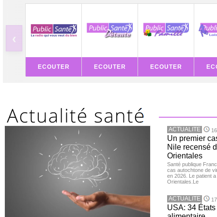
‹
ECOUTER
ECOUTER
ECOUTER
EC
ACTUALITE
16
Un premier ca
Nile recensé 
Orientales
Santé publique Franc
cas autochtone de vi
en 2026. Le patient a
Orientales.Le
ACTUALITE
17
USA: 34 États 
alimentaire