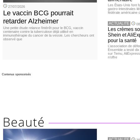
Les États-Unis font 
27/07/2026
gastro-intestinales li
Le vaccin BCG pourrait
fédérale américaine 
retarder Alzheimer
ACTUALITE
08
Une petite étude relance l’intérêt pour le BCG, vaccin
Les crèmes so
centenaire contre la tuberculose déjà utilisé en
Shein et AliE
immunothérapie du cancer de la vessie. Les chercheurs ont
observé que
pour la santé
L’association de dé
Ensemble a testé di
sur Temu, AliExpress 
n’offre
Contenus sponsorisés
ACTUALITE