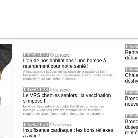
PREVE
Rentr
PREVENTION
16/10/2024
débar
L'air de nos habitations : une bombe à
retardement pour notre santé !
PREVE
A l’occasion de la Journée nationale de la qualité de l’air,
Chaleu
Murprotec, société experte du diagnostic et du traitement de
l’humidité et de l’air intérieur, dévoile
déshy
PREVENTION
01/10/2024
PREVE
Le VRS chez les seniors : la vaccination
Bronc
s'impose !
nouv
Le Virus Respiratoire Syncytial (VRS) est un virus très
contagieux qui peut être responsable d’une infection
respiratoire allant d’une atteinte des voies respiratoires
PREVE
Bronch
PREVENTION
20/09/2024
doses
Insuffisance cardiaque : les bons réflexes
rentr
à avoir !
ate