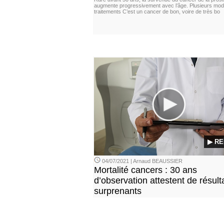
augmente progressivement avec l’âge. Plusieurs moda
traitements C’est un cancer de bon, voire de très bo
▶ RE
04/07/2021 | Arnaud BEAUSSIER
Mortalité cancers : 30 ans
d’observation attestent de résult
surprenants