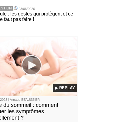
NTION
23/06/2026
le : les gestes qui protègent et ce
ne faut pas faire !
▶ REPLAY
/2023 | Arnaud BEAUSSIER
 du sommeil : comment
uer les symptômes
ellement ?