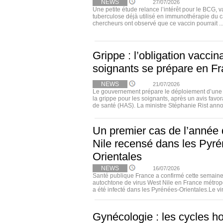
NEWS
27/07/2026
Une petite étude relance l’intérêt pour le BCG, v
tuberculose déjà utilisé en immunothérapie du c
chercheurs ont observé que ce vaccin pourrait ..
Grippe : l’obligation vaccin
soignants se prépare en F
NEWS
21/07/2026
Le gouvernement prépare le déploiement d’une o
la grippe pour les soignants, après un avis favor
de santé (HAS). La ministre Stéphanie Rist anno
Un premier cas de l’année 
Nile recensé dans les Pyr
Orientales
NEWS
16/07/2026
Santé publique France a confirmé cette semaine
autochtone de virus West Nile en France métropo
a été infecté dans les Pyrénées-Orientales.Le viru
Gynécologie : les cycles h