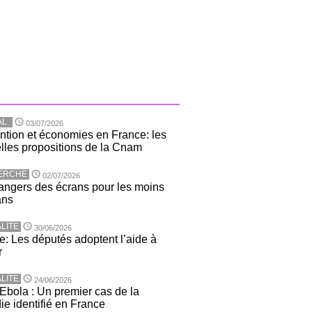
AL
03/07/2026
ntion et économies en France: les
lles propositions de la Cnam
ERCHE
02/07/2026
angers des écrans pour les moins
ans
LITE
30/06/2026
e: Les députés adoptent l’aide à
r
LITE
24/06/2026
 Ebola : Un premier cas de la
ie identifié en France