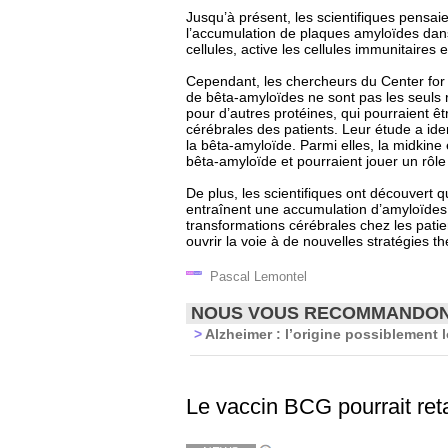
Jusqu’à présent, les scientifiques pensai
l’accumulation de plaques amyloïdes dans
cellules, active les cellules immunitaires e
Cependant, les chercheurs du Center fo
de bêta-amyloïdes ne sont pas les seuls r
pour d’autres protéines, qui pourraient êt
cérébrales des patients. Leur étude a ide
la bêta-amyloïde. Parmi elles, la midkine
bêta-amyloïde et pourraient jouer un rôl
De plus, les scientifiques ont découvert
entraînent une accumulation d’amyloïdes.
transformations cérébrales chez les patie
ouvrir la voie à de nouvelles stratégies t
Pascal Lemontel
NOUS VOUS RECOMMANDO
>
Alzheimer : l’origine possiblement 
Le vaccin BCG pourrait ret