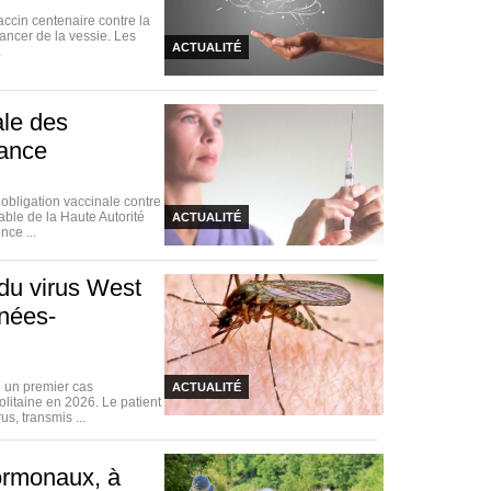
accin centenaire contre la
ancer de la vessie. Les
ACTUALITÉ
.
ale des
rance
bligation vaccinale contre
able de la Haute Autorité
ACTUALITÉ
nce ...
du virus West
énées-
 un premier cas
ACTUALITÉ
litaine en 2026. Le patient
s, transmis ...
ormonaux, à