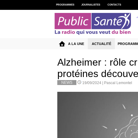
PROGRAMMES
JOURNALISTES
CONTACTS
A LA UNE
ACTUALITÉ
PROGRAMM
Alzheimer : rôle c
protéines découve
NEWS
19/09/2024 |
Pascal Lemontel