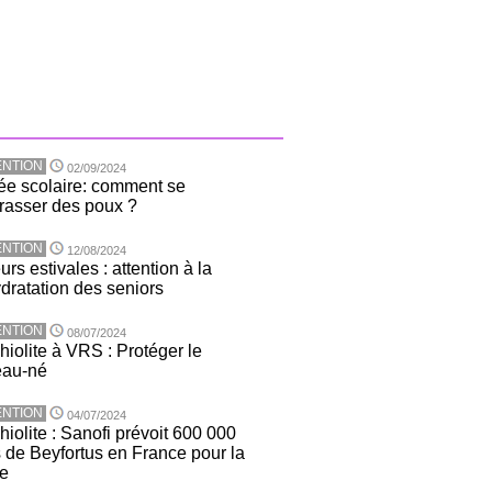
NTION
02/09/2024
ée scolaire: comment se
rasser des poux ?
NTION
12/08/2024
rs estivales : attention à la
dratation des seniors
NTION
08/07/2024
hiolite à VRS : Protéger le
eau-né
NTION
04/07/2024
iolite : Sanofi prévoit 600 000
 de Beyfortus en France pour la
ée