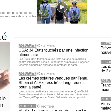
nfiniment plus complexe
ion fréquente de vos cycles
SOCI
ACTUALITE
17/07/2026
Préve
USA: 34 États touchés par une infection
nouve
alimentaire
Les États-Unis font face à une forte hausse de maladies
RECH
gastro-intestinales liées à un parasite alimentaire. L'agence
fédérale américaine chargée de protéger la santé
Les d
de 2 
ACTUALITE
08/07/2026
Les crèmes solaires vendues par Temu,
ACTUA
Shein et AliExpress très dangereuses
Franc
pour la santé
mouri
L’association de défense des consommateurs Que Choisir
Ensemble a testé dix crèmes solaires vendues récemment
ale
sur Temu, AliExpress et Shein. Selon elle, aucun produit
ACTUA
Virus
en
ACTUALITE
05/07/2026
malad
Ebola : Le premier cas en France est «