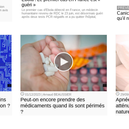
guéri »
ion
PREVE
Le premier cas d’Ebola détecté en France, un médecin
n avis
Canicu
humanitaire revenu de RDC le 23 juin, est désormais guéri
après deux tests PCR négatifs et a pu quitter l’hôpital,
qu'il 
01/12/2023 | Arnaud BEAUSSIER
29/09
ins
Peut-on encore prendre des
Apnée
ion ?
médicaments quand ils sont périmés
attén
?
natur