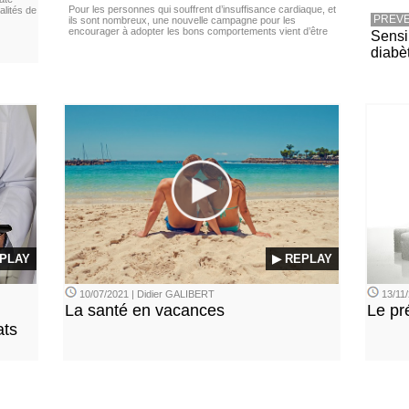
Pour les personnes qui souffrent d’insuffisance cardiaque, et
lités de
PREVE
ils sont nombreux, une nouvelle campagne pour les
encourager à adopter les bons comportements vient d’être
Sensib
diabè
PLAY
▶ REPLAY
10/07/2021 | Didier GALIBERT
13/11/
La santé en vacances
Le pr
ats