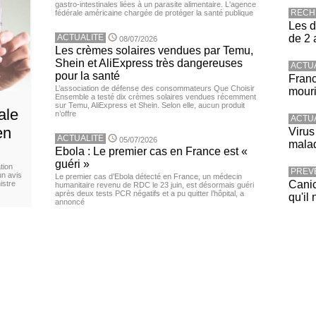
gastro-intestinales liées à un parasite alimentaire. L'agence
RECH
fédérale américaine chargée de protéger la santé publique
Les d
ACTUALITE
de 2 
08/07/2026
Les crèmes solaires vendues par Temu,
Shein et AliExpress très dangereuses
ACTU
pour la santé
Franc
L’association de défense des consommateurs Que Choisir
mouri
Ensemble a testé dix crèmes solaires vendues récemment
sur Temu, AliExpress et Shein. Selon elle, aucun produit
ale
n’offre
ACTU
en
Virus
ACTUALITE
05/07/2026
malad
Ebola : Le premier cas en France est «
guéri »
tion
PREV
un avis
Le premier cas d’Ebola détecté en France, un médecin
Canic
istre
humanitaire revenu de RDC le 23 juin, est désormais guéri
après deux tests PCR négatifs et a pu quitter l’hôpital, a
qu'il 
annoncé