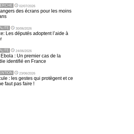
ERCHE
02/07/2026
angers des écrans pour les moins
ans
ALITE
30/06/2026
e: Les députés adoptent l’aide à
r
ALITE
24/06/2026
 Ebola : Un premier cas de la
ie identifié en France
ENTION
23/06/2026
ule : les gestes qui protègent et ce
ne faut pas faire !