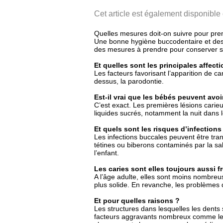
Cet article est également disponible
Quelles mesures doit-on suivre pour pre
Une bonne hygiène buccodentaire et des vi
des mesures à prendre pour conserver se
Et quelles sont les principales affec
Les facteurs favorisant l’apparition de car
dessus, la parodontie.
Est-il vrai que les bébés peuvent avoi
C’est exact. Les premières lésions cari
liquides sucrés, notamment la nuit dans 
Et quels sont les risques d’infection
Les infections buccales peuvent être tran
tétines ou biberons contaminés par la sa
l’enfant.
Les caries sont elles toujours aussi f
A l’âge adulte, elles sont moins nombreus
plus solide. En revanche, les problèmes 
Et pour quelles raisons ?
Les structures dans lesquelles les dents 
facteurs aggravants nombreux comme le tab