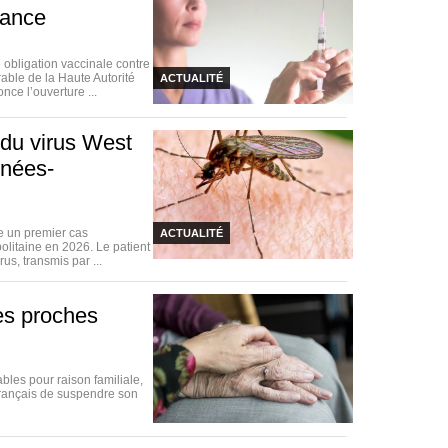
rance
obligation vaccinale contre
rable de la Haute Autorité
ACTUALITÉ
ce l’ouverture ...
 du virus West
énées-
e un premier cas
ACTUALITÉ
olitaine en 2026. Le patient
us, transmis par ...
es proches
les pour raison familiale,
français de suspendre son