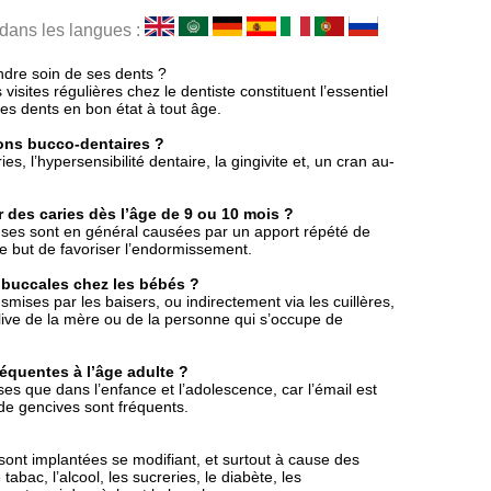
 dans les langues :
ndre soin de ses dents ?
sites régulières chez le dentiste constituent l’essentiel
s dents en bon état à tout âge.
tions bucco-dentaires ?
ies, l’hypersensibilité dentaire, la gingivite et, un cran au-
r des caries dès l’âge de 9 ou 10 mois ?
euses sont en général causées par un apport répété de
le but de favoriser l’endormissement.
s buccales chez les bébés ?
smises par les baisers, ou indirectement via les cuillères,
live de la mère ou de la personne qui s’occupe de
réquentes à l’âge adulte ?
es que dans l’enfance et l’adolescence, car l’émail est
de gencives sont fréquents.
sont implantées se modifiant, et surtout à cause des
ac, l’alcool, les sucreries, le diabète, les