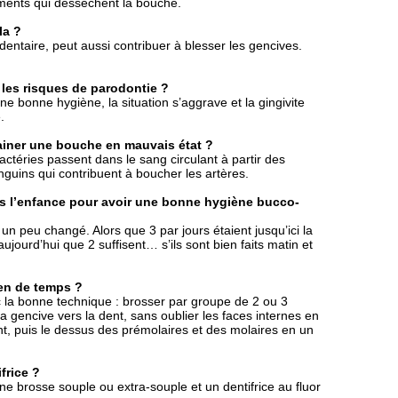
ents qui dessèchent la bouche.
la ?
 dentaire, peut aussi contribuer à blesser les gencives.
.
 les risques de parodontie ?
ne bonne hygiène, la situation s’aggrave et la gingivite
.
ainer une bouche en mauvais état ?
bactéries passent dans le sang circulant à partir des
anguins qui contribuent à boucher les artères.
dès l’enfance pour avoir une bonne hygiène bucco-
n peu changé. Alors que 3 par jours étaient jusqu’ici la
aujourd’hui que 2 suffisent… s’ils sont bien faits matin et
en de temps ?
c la bonne technique : brosser par groupe de 2 ou 3
a gencive vers la dent, sans oublier les faces internes en
t, puis le dessus des prémolaires et des molaires en un
frice ?
ne brosse souple ou extra-souple et un dentifrice au fluor