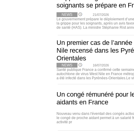
soignants se prépare en F
NEWS
21/07/2026
Le gouvernement prépare le déploiement d’une 
la grippe pour les soignants, après un avis favo
de santé (HAS). La ministre Stéphanie Rist annon
Un premier cas de l’année
Nile recensé dans les Pyr
Orientales
NEWS
16/07/2026
Santé publique France a confirmé cette semain
autochtone de virus West Nile en France métrop
a été infecté dans les Pyrénées-Orientales.Le vir
Un congé rémunéré pour l
aidants en France
Nouveau venu dans l'éventail des congés activab
le congé de proche aidant permet à un salarié 
activité pr