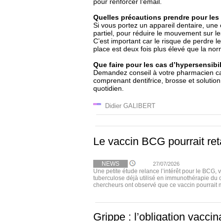
pour renforcer l’émail.
Quelles précautions prendre pour les 
Si vous portez un appareil dentaire, une crè
partiel, pour réduire le mouvement sur le
C’est important car le risque de perdre l
place est deux fois plus élevé que la nor
Que faire pour les cas d’hypersensibil
Demandez conseil à votre pharmacien car
comprenant dentifrice, brosse et solutio
quotidien.
Didier GALIBERT
Le vaccin BCG pourrait ret
NEWS
27/07/2026
Une petite étude relance l’intérêt pour le BCG, 
tuberculose déjà utilisé en immunothérapie du 
chercheurs ont observé que ce vaccin pourrait m
Grippe : l’obligation vacci