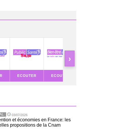
›
R
ECOUTER
ECOUTER
ECOUTER
ECOU
AL
03/07/2026
ntion et économies en France: les
lles propositions de la Cnam