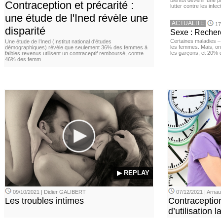
bientôt devenir une p
Contraception et précarité :
lutter contre les inf
une étude de l'Ined révèle une
ACTUALITE
17
disparité
Sexe : Recher
Certaines maladies –
Une étude de l’Ined (Institut national d'études
les femmes. Mais, on 
démographiques) révèle que seulement 36% des femmes à
les garçons, et 20%
faibles revenus utilisent un contraceptif remboursé, contre
46% des femm
▶ REPLAY
09/10/2021 | Didier GALIBERT
07/12/2021 | Arn
Les troubles intimes
Contraception
d’utilisation