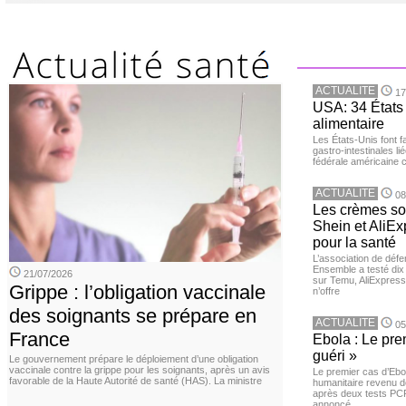
ACTUALITE
17
USA: 34 États 
alimentaire
Les États-Unis font 
gastro-intestinales li
fédérale américaine 
ACTUALITE
08
Les crèmes so
Shein et AliE
pour la santé
L’association de dé
Ensemble a testé di
21/07/2026
sur Temu, AliExpress 
Grippe : l’obligation vaccinale
n’offre
des soignants se prépare en
ACTUALITE
05
France
Ebola : Le pre
guéri »
Le gouvernement prépare le déploiement d’une obligation
vaccinale contre la grippe pour les soignants, après un avis
Le premier cas d’Ebo
favorable de la Haute Autorité de santé (HAS). La ministre
humanitaire revenu d
après deux tests PCR n
annoncé