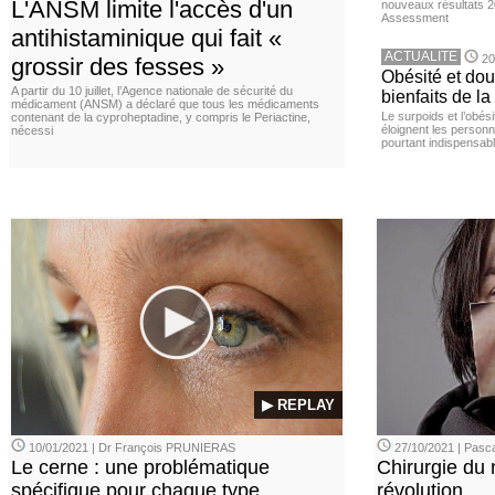
L'ANSM limite l'accès d'un
nouveaux résultats 
Assessment
antihistaminique qui fait «
ACTUALITE
20
grossir des fesses »
Obésité et doul
A partir du 10 juillet, l’Agence nationale de sécurité du
bienfaits de l
médicament (ANSM) a déclaré que tous les médicaments
Le surpoids et l’obési
contenant de la cyproheptadine, y compris le Periactine,
éloignent les personn
nécessi
pourtant indispensabl
▶ REPLAY
10/01/2021 | Dr François PRUNIERAS
27/10/2021 | Pasca
Le cerne : une problématique
Chirurgie du n
spécifique pour chaque type
révolution