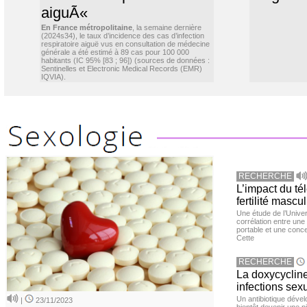
aiguÃ«
En France métropolitaine
, la semaine dernière
(2024s34), le taux d’incidence des cas d’infection
respiratoire aiguë vus en consultation de médecine
générale a été estimé à 89 cas pour 100 000
habitants (IC 95% [83 ; 96]) (sources de données :
Sentinelles et Electronic Medical Records (EMR)
IQVIA).
RECHERCHE
L’impact du té
fertilité mascu
Une étude de l’Unive
corrélation entre une 
portable et une conce
Cette
RECHERCHE
La doxycycline
infections sex
Un antibiotique dével
|
23/11/2023