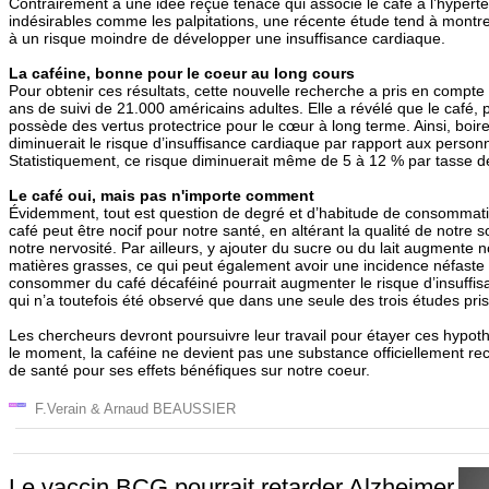
Contrairement à une idée reçue tenace qui associe le café à l’hyperte
indésirables comme les palpitations, une récente étude tend à montrer
à un risque moindre de développer une insuffisance cardiaque.
La caféine, bonne pour le coeur au long cours
Pour obtenir ces résultats, cette nouvelle recherche a pris en compte
ans de suivi de 21.000 américains adultes. Elle a révélé que le café, 
possède des vertus protectrice pour le cœur à long terme. Ainsi, boir
diminuerait le risque d’insuffisance cardiaque par rapport aux person
Statistiquement, ce risque diminuerait même de 5 à 12 % par tasse 
Le café oui, mais pas n'importe comment
Évidemment, tout est question de degré et d’habitude de consommati
café peut être nocif pour notre santé, en altérant la qualité de notr
notre nervosité. Par ailleurs, y ajouter du sucre ou du lait augmente n
matières grasses, ce qui peut également avoir une incidence néfaste 
consommer du café décaféiné pourrait augmenter le risque d’insuffisa
qui n’a toutefois été observé que dans une seule des trois études pri
Les chercheurs devront poursuivre leur travail pour étayer ces hypoth
le moment, la caféine ne devient pas une substance officiellement r
de santé pour ses effets bénéfiques sur notre coeur.
F.Verain & Arnaud BEAUSSIER
Le vaccin BCG pourrait retarder Alzheimer