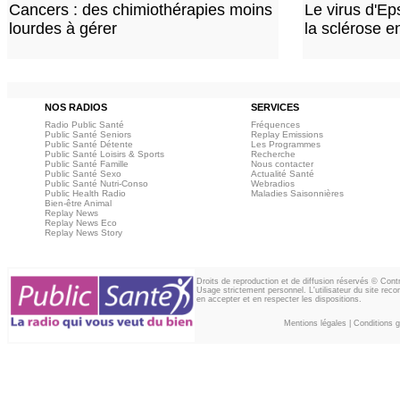
Cancers : des chimiothérapies moins
Le virus d'Ep
lourdes à gérer
la sclérose e
NOS RADIOS
SERVICES
Radio Public Santé
Fréquences
Public Santé Seniors
Replay Emissions
Public Santé Détente
Les Programmes
Public Santé Loisirs & Sports
Recherche
Public Santé Famille
Nous contacter
Public Santé Sexo
Actualité Santé
Public Santé Nutri-Conso
Webradios
Public Health Radio
Maladies Saisonnières
Bien-être Animal
Replay News
Replay News Eco
Replay News Story
Droits de reproduction et de diffusion réservés © Con
Usage strictement personnel. L'utilisateur du site reco
en accepter et en respecter les dispositions.
Mentions légales
|
Conditions gé