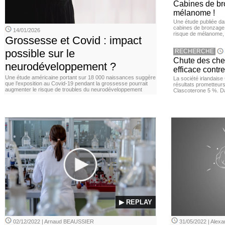
Cabines de bro
mélanome !
Une étude publiée d
cabines de bronzage ar
14/01/2026
risque de mélanome, 
Grossesse et Covid : impact
possible sur le
RECHERCHE
Chute des chev
neurodéveloppement ?
efficace contre
Une étude américaine portant sur 18 000 naissances suggère
La société irlandais
que l’exposition au Covid‑19 pendant la grossesse pourrait
résultats prometteurs
augmenter le risque de troubles du neurodéveloppement
Clascoterone 5 %. Da
▶ REPLAY
02/12/2022 | Arnaud BEAUSSIER
31/05/2022 | Ale