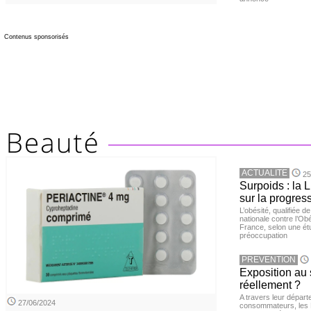
Contenus sponsorisés
ACTUALITE
25
Surpoids : la L
sur la progres
L’obésité, qualifiée 
nationale contre l’Ob
France, selon une é
préoccupation
PREVENTION
Exposition au 
réellement ?
A travers leur départ
27/06/2024
consommateurs, les L