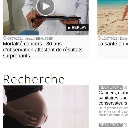
▶ REPLAY
04/07/2021 | Arnaud BEAUSSIER
10/07/2021 | Didi
Mortalité cancers : 30 ans
La santé en 
d’observation attestent de résultats
surprenants
RECHERCHE
Cancers, diabè
sanitaires s'a
conservateurs
Deux grandes études 
lien entre certains ad
sulfites et sorbate) 
RECHERCHE