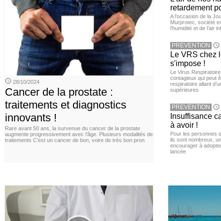
retardement po
A l’occasion de la Jour
Murprotec, société ex
l’humidité et de l’air i
PREVENTION
Le VRS chez le
s'impose !
Le Virus Respiratoire
contagieux qui peut ê
28/10/2024
respiratoire allant d’
Cancer de la prostate :
supérieures
traitements et diagnostics
PREVENTION
innovants !
Insuffisance c
à avoir !
Rare avant 50 ans, la survenue du cancer de la prostate
Pour les personnes qu
augmente progressivement avec l’âge. Plusieurs modalités de
ils sont nombreux, u
traitements C’est un cancer de bon, voire de très bon pron
encourager à adopter
lancée