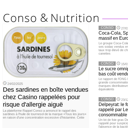
CONSO
27/0
Coca-Cola, Spr
massif en Euro
Le groupe Coca-Cola 
ses sodas vendus en 
taux trop élevé de c
canettes
CONSO
15/0
Le sucre omnip
bas coût vend
Le rapport de l'ONG 
grande consommation
24/02/2025
marques distributeur
Des sardines en boîte vendues
équivalents
chez Casino rappelées pour
CONSO
23/1
risque d'allergie aiguë
Delpeyrat: le f
rappelé par Le
La plateforme Rappel Conso a annoncé le rappel des
sardines à l’huile de tournesol de la marque «Tous les jours»
consommable
en raison d'une concentration excessive d’histamine. Cette
Un lot de foie gras D
rappelé pour suspicio
l'absence de la bacté