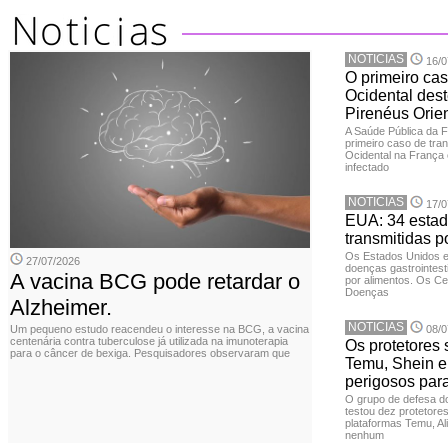
NOTICIAS
16/0
O primeiro cas
Ocidental dest
Pirenéus Orien
A Saúde Pública da 
primeiro caso de tran
Ocidental na França 
infectado
NOTICIAS
17/0
EUA: 34 estad
transmitidas p
Os Estados Unidos 
27/07/2026
doenças gastrointesti
A vacina BCG pode retardar o
por alimentos. Os Ce
Doenças
Alzheimer.
NOTICIAS
Um pequeno estudo reacendeu o interesse na BCG, a vacina
08/0
centenária contra tuberculose já utilizada na imunoterapia
Os protetores 
para o câncer de bexiga. Pesquisadores observaram que
Temu, Shein e
perigosos par
O grupo de defesa d
testou dez protetore
plataformas Temu, Al
nenhum