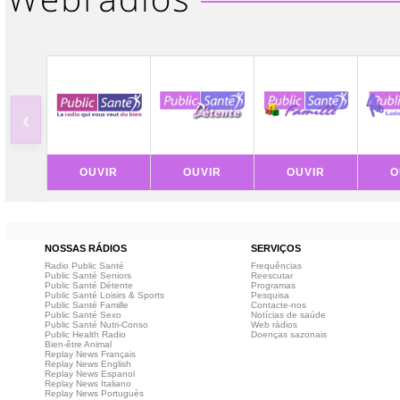
‹
OUVIR
OUVIR
OUVIR
O
NOSSAS RÁDIOS
SERVIÇOS
Radio Public Santé
Frequências
Public Santé Seniors
Reescutar
Public Santé Détente
Programas
Public Santé Loisirs & Sports
Pesquisa
Public Santé Famille
Contacte-nos
Public Santé Sexo
Notícias de saúde
Public Santé Nutri-Conso
Web rádios
Public Health Radio
Doenças sazonais
Bien-être Animal
Replay News Français
Replay News English
Replay News Espanol
Replay News Italiano
Replay News Portuguès