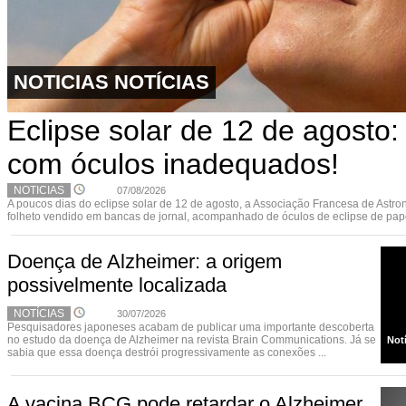
NOTICIAS NOTÍCIAS
Eclipse solar de 12 de agosto
com óculos inadequados!
NOTICIAS
07/08/2026
A poucos dias do eclipse solar de 12 de agosto, a Associação Francesa de Astr
folheto vendido em bancas de jornal, acompanhado de óculos de eclipse de papel
Doença de Alzheimer: a origem
possivelmente localizada
NOTÍCIAS
30/07/2026
Pesquisadores japoneses acabam de publicar uma importante descoberta
no estudo da doença de Alzheimer na revista Brain Communications. Já se
Not
sabia que essa doença destrói progressivamente as conexões ...
A vacina BCG pode retardar o Alzheimer.