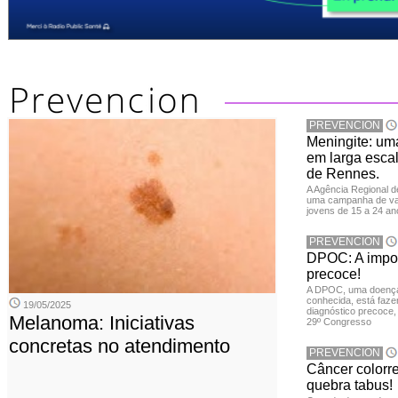
PREVENCION
Meningite: u
em larga escal
de Rennes.
A Agência Regional 
uma campanha de vac
jovens de 15 a 24 an
PREVENCION
DPOC: A impor
precoce!
A DPOC, uma doença 
conhecida, está faze
19/05/2025
diagnóstico precoce,
Melanoma: Iniciativas
29º Congresso
concretas no atendimento
PREVENCION
Câncer colorr
quebra tabus!