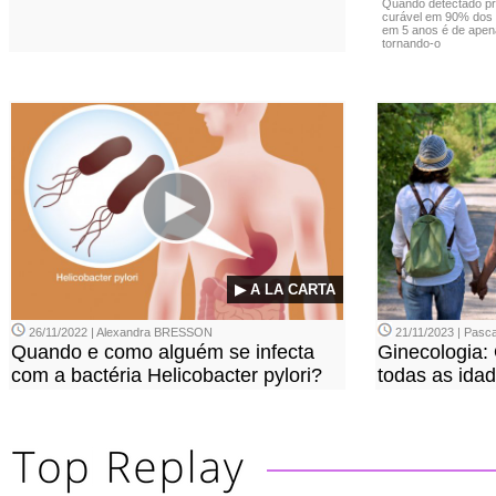
Quando detectado pr
curável em 90% dos 
em 5 anos é de apen
tornando-o
▶ A LA CARTA
26/11/2022 | Alexandra BRESSON
21/11/2023 | Pasca
Quando e como alguém se infecta
Ginecologia:
com a bactéria Helicobacter pylori?
todas as ida