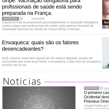
Gripe: Vacinação obrigatória para
profissionais de saúde está sendo
preparada na França.
NOTÍCIAS
21/07/2026
O governo está se preparando para implementar a vacinação obrigatória
Not
contra a gripe para profissionais de saúde, após parecer favorável da
Autoridade Nacional de Saúde da França (HAS). A ministra ...
Enxaqueca: quais são os fatores
desencadeantes?
Você conhece muito bem aquela dor de cabeça latejante, aquela dor
excruciante que pode durar horas: a enxaqueca. Cada crise de enxaqueca
envolve um ou ma
NOTICIAS
16/0
O primeiro cas
Ocidental dest
Pirenéus Orien
A Saúde Pública da 
primeiro caso de tran