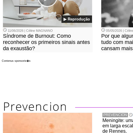
▶ Reprodução
11/06/2026 | Céline MAGNANO
05/05/2026 | Cél
Síndrome de Burnout: Como
Por que alg
reconhecer os primeiros sinais antes
tudo com mais
da exaustão?
cansam mais
Contenus sponsoris�s
PREVENCION
Meningite: u
em larga escal
de Rennes.