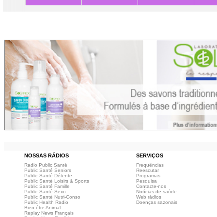
NOSSAS RÁDIOS
SERVIÇOS
Radio Public Santé
Frequências
Public Santé Seniors
Reescutar
Public Santé Détente
Programas
Public Santé Loisirs & Sports
Pesquisa
Public Santé Famille
Contacte-nos
Public Santé Sexo
Notícias de saúde
Public Santé Nutri-Conso
Web rádios
Public Health Radio
Doenças sazonais
Bien-être Animal
Replay News Français