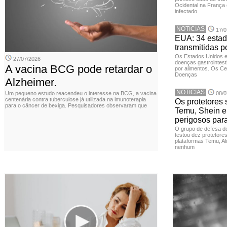
Ocidental na França 
infectado
NOTICIAS
17/0
EUA: 34 estad
transmitidas p
Os Estados Unidos 
27/07/2026
doenças gastrointesti
A vacina BCG pode retardar o
por alimentos. Os Ce
Doenças
Alzheimer.
NOTICIAS
Um pequeno estudo reacendeu o interesse na BCG, a vacina
08/0
centenária contra tuberculose já utilizada na imunoterapia
Os protetores 
para o câncer de bexiga. Pesquisadores observaram que
Temu, Shein e
perigosos par
O grupo de defesa d
testou dez protetore
plataformas Temu, Al
nenhum