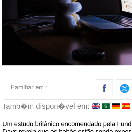
Tamb�m dispon�vel em:
Um estudo britânico encomendado pela Funda
Days revela que os bebês estão sendo expos