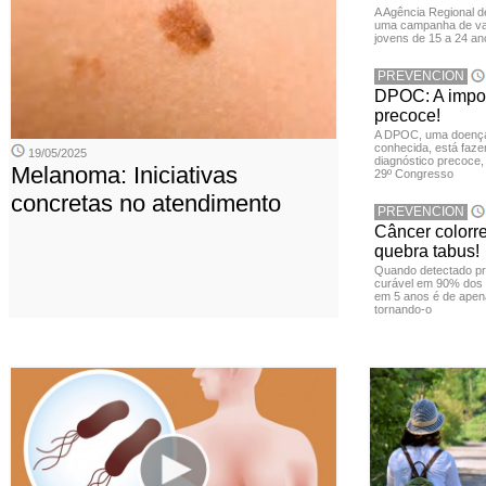
A Agência Regional 
uma campanha de vac
jovens de 15 a 24 an
PREVENCION
DPOC: A impor
precoce!
A DPOC, uma doença 
conhecida, está faze
19/05/2025
diagnóstico precoce,
Melanoma: Iniciativas
29º Congresso
concretas no atendimento
PREVENCION
Câncer colorr
quebra tabus!
Quando detectado pr
curável em 90% dos 
em 5 anos é de apen
tornando-o