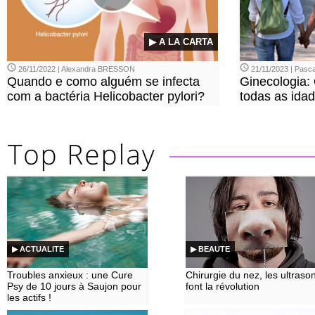
▶ A LA CARTA
26/11/2022 | Alexandra BRESSON
21/11/2023 | Pasca
Quando e como alguém se infecta
Ginecologia:
com a bactéria Helicobacter pylori?
todas as ida
▶ ACTUALITE
▶ BEAUTE
Troubles anxieux : une Cure
Chirurgie du nez, les ultraso
Psy de 10 jours à Saujon pour
font la révolution
les actifs !