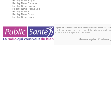
Replay News English
Replay News Espanol
Replay News Italiano
Replay News Portuguès
Replay News Eco
Replay News Sport
Replay News Story
Rights of reproduction and distribution reserved © Co
Strictly personal use. The user of the site acknowledg
in accept and respect its provisions.
Mentions légales
|
Conditions gé